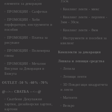
35см.
елементи за декорация
Квилинг ленти - микс
ПРОМОЦИИ - Салфетки
Квилинг ленти - перлени -
ПРОМОЦИИ - Хоби
3мм - 30см.
перфоратори, инструменти и
пособия
Квилинг ленти - 8мм
ПРОМОЦИИ - Платна за
Инструменти и пособия за
рисуване
квилинг
ПРОМОЦИИ - Полимерна
Комплекти за декорация
глина
Лепила и лепящи средства
ПРОМОЦИИ - Метални
Висулки за Декорация и
Лепила
Бижута
Лепящи ленти
OUTLET -50 % -60% -70%
3D Повдигащи квадратчета
и ленти
@-->-- СВАТБА --<--@
Магнити
Сватбени Декупажни
хартии, дизайнерски хартии,
Велкро
картони