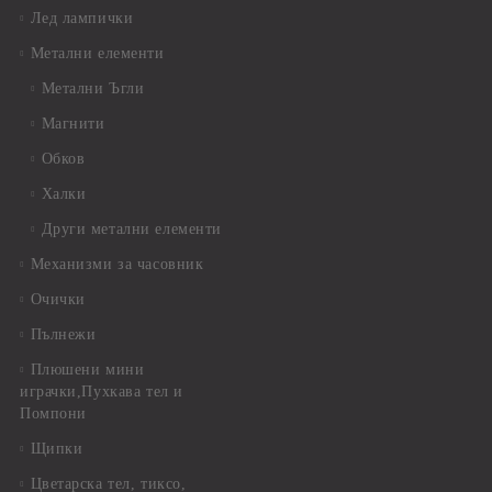
Лед лампички
Метални елементи
Метални Ъгли
Магнити
Обков
Халки
Други метални елементи
Механизми за часовник
Очички
Пълнежи
Плюшени мини
играчки,Пухкава тел и
Помпони
Щипки
Цветарска тел, тиксо,