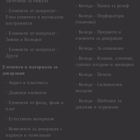
Заготовки за бижута
Коелда - Папки за релеф
Елементи от шперплат -
Коледа - Перфоратори
Етно елементи и музикални
(пънчове)
инструменти
Коледа - Предмети и
Елементи от шперплат -
елементи за декорация
Зимни и Коледни
Коледа - За опаковане
Елементи от шперплат -
Други
Коледа - Kлонки, елхички,
сушени плодове и шишарки
Елементи и материали за
декорация
Коледа - Печати
Акрил и пластмаса
Коледа - Силиконови
молдове
Дървени елементи
Коледа - Шаблони за
Елементи от филц, фоам и
декупаж и изрязване
плат
Естествени материали
Комплекти за декорации с
надписи и пожелания