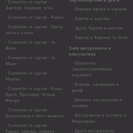
Хартии,картони и други
Елементи от хартия -
Дантели, бордюри, ъгли
Перлени хартии и картони
Елементи от хартия - Рамки
Хартии и картони
Елементи от хартия - Цветя,
Други Хартии и картони
листа и клони
Хартии и Картони За Печат
Елементи от хартия - За
Жени
Хоби инструменти и
консумативи
Елементи от хартия - За
Предпазни
Мъже
самовъзстановяващи
Елементи от хартия -
подложки
Морски
Режещи, пробиващи и
Елементи от хартия - Къщи,
релеф
Врати, Прозорци, Огради,
Квилинг инструменти и
Фенери
пособия
Елементи от хартия -
Инструменти и пособия за
Пътешествия и Фото моменти
Моделиране
Елементи то хартия -
Други инструменти,
Такове, табелки, етикети