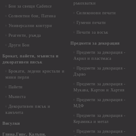
ръкохватки
Бои за свещи Cadence
Силиконови печати
Солвентни бои, Патина
Гумени печати
Универсални контури
Печати за восък
Реагенти, ръжда
Предмети за декорация
Други Бои
Предмети за декорация -
Брокат, пайети, мъниста и
Акрил и пластмаса
декоративен пясък
Предмети за декорация -
Брокати, ледени кристали и
Дърво
мини перли
Предмети за декорация -
Пайети
Мукава, Картон и Хартия
Мъниста
Предмети за декорация -
МДФ
Декоративен пясък и
камъчета
Предмети за декорация -
Керамика и метал
Висулки
Предмети за декорация -
Глина,Гипс, Калъпи,