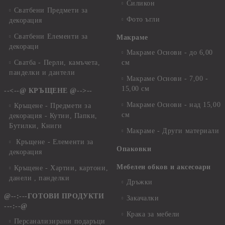
Силикон
Сватбени Предмети за
Фото ъгли
декорация
Сватбени Елементи за
Макраме
декораци
Макраме Основи - до 6,00
Сватба - Перли, камъчета,
см
панделки и дантели
Макраме Основи - 7,00 -
15,00 см
--<--@ КРЪЩЕНЕ @-->--
Макраме Основи - над 15,00
Кръщене - Предмети за
см
декорация - Кутии, Папки,
Бутилки, Книги
Макраме - Други материали
Кръщене - Елементи за
Опаковки
декорация
Мебелен обков и аксесоари
Кръщене - Хартии, картони,
данели , панделки
Дръжки
@--:---ГОТОВИ ПРОДУКТИ
Закачалки
---:--@
Крака за мебели
Персанализирани подаръци