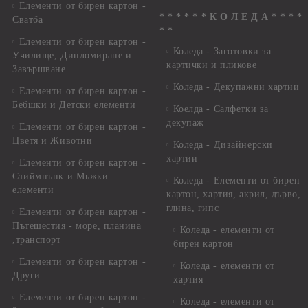
Елементи от бирен картон -
* * * * * * К О Л Е Д А * * * *
Сватба
* *
Елементи от бирен картон -
Коледа - Заготовки за
Училище, Дипломиране и
картички и пликове
Завършване
Коледа - Декупажни хартии
Елементи от бирен картон -
Бебшки и Детски елементи
Коелда - Салфетки за
декупаж
Елементи от бирен картон -
Цветя и Животни
Коледа - Дизайнерски
хартии
Елементи от бирен картон -
Стиймпънк и Мъжки
Коледа - Eлементи от бирен
елементи
картон, хартия, акрил, дърво,
глина, гипс
Елементи от бирен картон -
Пътешестия - море, планина
Коледа - елементи от
,транспорт
бирен картон
Елементи от бирен картон -
Коледа - елементи от
Други
хартия
Елементи от бирен картон -
Коледа - елементи от