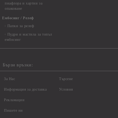
пиафлора и хартии за
опаковане
Ембосинг / Релеф
Папки за релеф
Пудри и мастила за топъл
ембосинг
Бързи връзки:
За Нас
Търсене
Информация за доставка
Условия
Рекламации
Пишете ни