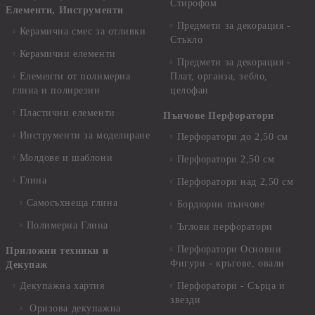
Стирофом
Елементи, Инструменти
Предмети за декорация -
Керамична смес за отливки
Стъкло
Керамични елементи
Предмети за декорация -
Елементи от полимерна
Плат, органза, зебло,
глина и полирезин
целофан
Пластични елементи
Пънчове Перфоратори
Инструменти за моделиране
Перфоратори до 2,50 см
Молдове и шаблони
Перфоратори 2,50 см
Глина
Перфоратори над 2,50 см
Самосъхнеща глина
Бордюрни пънчове
Полимерна Глина
Ъглови перфоратори
Перфоратори Основни
Приложни техники и
Фигури - кръгове, овали
Декупаж
Декупажна хартия
Перфоратори - Сърца и
звезди
Оризова декупажна