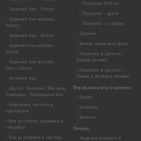
Панделки 4,00 см
Акрилни бои - Pentart
Панделки - други
Акрилни бои металик -
Панделки - с надпис
Pentart
Дантели
Акрилни бои - Artiste
Конци, ширити и други
Акрилна боя металик -
Artiste
Панделки и дантели -
Детски мотиви
Акрилни бои металик -
Dora Cadence
Панделки и дантели -
Зимни и Коледни мотиви
Антични бои
Перли,камъчета и копчета
Други - Акрилни, Маслени,
Темперни, Тебеширени бои
Перли
Алкохолни мастила и
Камъчета
оцветители
Копчета
Бои за стъкло, керамика и
стирофом
Печати
Бои за коприна и текстил
Акрилни блокчета и