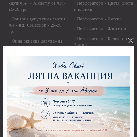
хартия А4 - Alchemy of Art -
Перфоратори - Цветя, листа
25-30 гр.
и клонки
Оризова декупажна хартия
Перфоратори - Детски
А4 - Itd. Collection - 25-30
Перфоратори - Животни
гр.
Перфоратори - Коледни и
Фина оризова декупажна
Зимни
хартия Stamperia - 21 х
29.см. - 28гр.
Рисуване
Декупажна хартия - Други
Грунд и почистващи
разтвори
Антични пасти
Платна за рисуване
Вакс пасти
Стативи и поставки
Грунд, Основи, Релефни
пасти
Четки и инструменти
Варак, Шлак метал, Фолио,
Моливи, акварелни
Пантна
комплекти
Лакове и защитни покрития
Свещи
Лепила