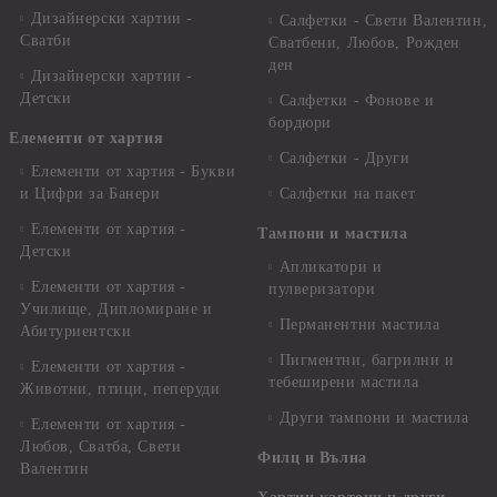
Дизайнерски хартии -
Салфетки - Свети Валентин,
Сватби
Сватбени, Любов, Рожден
ден
Дизайнерски хартии -
Детски
Салфетки - Фонове и
бордюри
Елементи от хартия
Салфетки - Други
Елементи от хартия - Букви
и Цифри за Банери
Салфетки на пакет
Елементи от хартия -
Тампони и мастила
Детски
Апликатори и
Елементи от хартия -
пулверизатори
Училище, Дипломиране и
Перманентни мастила
Абитуриентски
Пигментни, багрилни и
Елементи от хартия -
тебеширени мастила
Животни, птици, пеперуди
Други тампони и мастила
Елементи от хартия -
Любов, Сватба, Свети
Филц и Вълна
Валентин