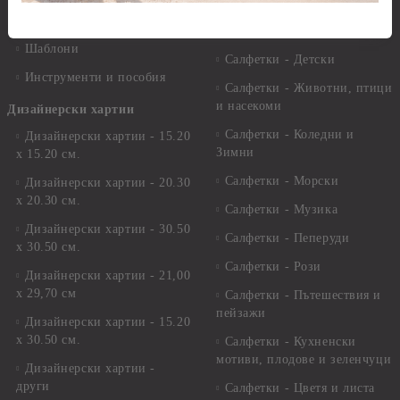
Салфетки
Краклета и медиуми
Салфетки - Великден
Шаблони
Салфетки - Детски
Инструменти и пособия
Салфетки - Животни, птици
и насекоми
Дизайнерски хартии
Салфетки - Коледни и
Дизайнерски хартии - 15.20
Зимни
х 15.20 см.
Салфетки - Морски
Дизайнерски хартии - 20.30
х 20.30 см.
Салфетки - Музика
Дизайнерски хартии - 30.50
Салфетки - Пеперуди
х 30.50 см.
Салфетки - Рози
Дизайнерски хартии - 21,00
х 29,70 см
Салфетки - Пътешествия и
пейзажи
Дизайнерски хартии - 15.20
x 30.50 см.
Салфетки - Кухненски
мотиви, плодове и зеленчуци
Дизайнерски хартии -
други
Салфетки - Цветя и листа