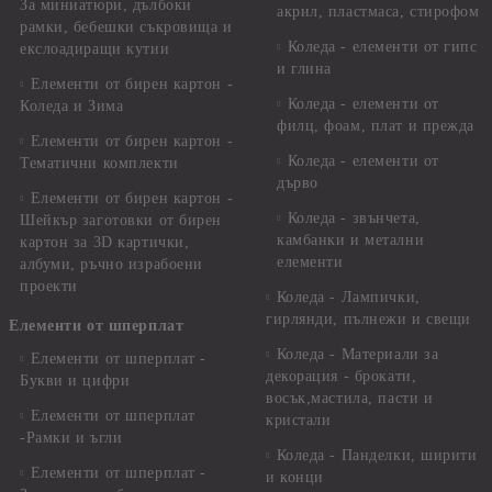
За миниатюри, дълбоки
акрил, пластмаса, стирофом
рамки, бебешки съкровища и
Коледа - елементи от гипс
екслоадиращи кутии
и глина
Елементи от бирен картон -
Коледа - елементи от
Коледа и Зима
филц, фоам, плат и прежда
Елементи от бирен картон -
Коледа - елементи от
Тематични комплекти
дърво
Елементи от бирен картон -
Коледа - звънчета,
Шейкър заготовки от бирен
камбанки и метални
картон за 3D картички,
елементи
албуми, ръчно израбоени
проекти
Коледа - Лампички,
гирлянди, пълнежи и свещи
Елементи от шперплат
Коледа - Материали за
Елементи от шперплат -
декорация - брокати,
Букви и цифри
восък,мастила, пасти и
Елементи от шперплат
кристали
-Рамки и ъгли
Коледа - Панделки, ширити
Елементи от шперплат -
и конци