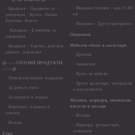
Макраме Основи - над 15,00
Кръщене - Предмети за
см
декорация - Кутии, Папки,
Бутилки, Книги
Макраме - Други материали
Кръщене - Елементи за
Опаковки
декорация
Мебелен обков и аксесоари
Кръщене - Хартии, картони,
данели , панделки
Дръжки
@--:---ГОТОВИ ПРОДУКТИ
Закачалки
---:--@
Крака за мебели
Персанализирани подаръци
Други аксесоари, материали
За дома и уюта
и инструменти
За книгите и хората
Моливи, маркери, химикали,
пастели и восъци
Картички, пликове и
покани
Восъци
Коледа
Маркери, флумастери,
химикали
Етно