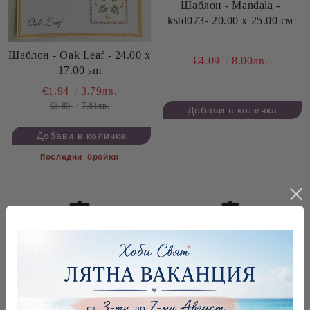
Шаблон - Mandala -
kstd073- 20.00 x 25.00 см
Шаблон - Oak Leaf - 24.00 x
€4.09
8.00лв.
17.00 sm
€1.94
3.79лв.
€3.89
7.61лв.
Последни бройки