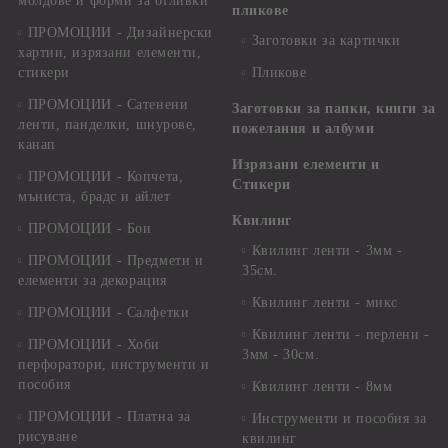
молдове и форми за отливки
пликове
ПРОМОЦИИ - Дизайнерски
Заготовки за картички
хартии, изрязани елементи,
стикери
Пликове
ПРОМОЦИИ - Сатенени
Заготовки за папки, книги за
ленти, панделки, шнурове,
пожелания и албуми
канап
Изрязани елементи и
ПРОМОЦИИ - Копчета,
Стикери
мъниста, брадс и айлет
Квилинг
ПРОМОЦИИ - Бои
Квилинг ленти - 3мм -
ПРОМОЦИИ - Предмети и
35см.
елементи за декорация
Квилинг ленти - микс
ПРОМОЦИИ - Салфетки
Квилинг ленти - перлени -
ПРОМОЦИИ - Хоби
3мм - 30см.
перфоратори, инструменти и
пособия
Квилинг ленти - 8мм
ПРОМОЦИИ - Платна за
Инструменти и пособия за
рисуване
квилинг