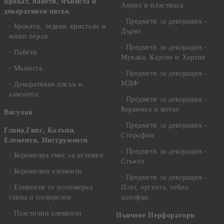
Брокат, пайети, мъниста и
Акрил и пластмаса
декоративен пясък
Предмети за декорация -
Брокати, ледени кристали и
Дърво
мини перли
Предмети за декорация -
Пайети
Мукава, Картон и Хартия
Мъниста
Предмети за декорация -
МДФ
Декоративен пясък и
камъчета
Предмети за декорация -
Керамика и метал
Висулки
Предмети за декорация -
Глина,Гипс, Калъпи,
Стирофом
Елементи, Инструменти
Предмети за декорация -
Керамична смес за отливки
Стъкло
Керамични елементи
Предмети за декорация -
Елементи от полимерна
Плат, органза, зебло,
глина и полирезин
целофан
Пластични елементи
Пънчове Перфоратори