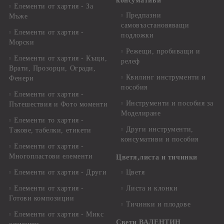
консумативи
Елементи от хартия - За
Предпазни
Мъже
самовъзстановяващи
Елементи от хартия -
подложки
Морски
Режещи, пробиващи и
Елементи от хартия - Къщи,
релеф
Врати, Прозорци, Огради,
Квилинг инструменти и
Фенери
пособия
Елементи от хартия -
Инструменти и пособия за
Пътешествия и Фото моменти
Моделиране
Елементи то хартия -
Други инструменти,
Такове, табелки, етикети
консумативи и пособия
Елементи от хартия -
Многопластови елементи
Цветя,листа и тичинки
Елементи от хартия - Други
Цветя
Елементи от хартия -
Листа и клонки
Готови композиции
Тичинки и плодове
Елементи от хартия - Микс
Свети ВАЛЕНТИН