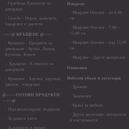
Сватбени Елементи за
Макраме
декораци
Макраме Основи - до 6,00
Сватба - Перли, камъчета,
см
панделки и дантели
Макраме Основи - 7,00 -
15,00 см
--<--@ КРЪЩЕНЕ @-->--
Макраме Основи - над 15,00
Кръщене - Предмети за
см
декорация - Кутии, Папки,
Бутилки, Книги
Макраме - Други материали
Кръщене - Елементи за
Опаковки
декорация
Мебелен обков и аксесоари
Кръщене - Хартии, картони,
данели , панделки
Дръжки
@--:---ГОТОВИ ПРОДУКТИ
Закачалки
---:--@
Крака за мебели
Персанализирани подаръци
Други аксесоари, материали
За дома и уюта
и инструменти
За книгите и хората