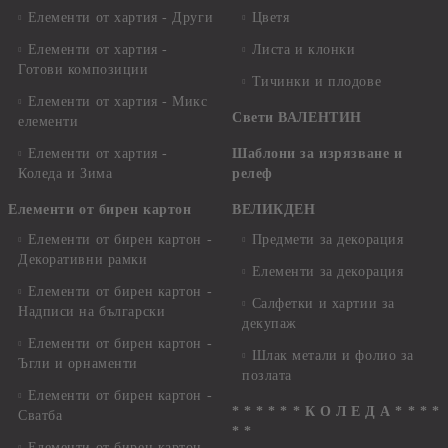
Елементи от хартия - Други
Цветя
Елементи от хартия -
Листа и клонки
Готови композиции
Тичинки и плодове
Елементи от хартия - Микс
Свети ВАЛЕНТИН
елементи
Елементи от хартия -
Шаблони за изрязване и
Коледа и Зима
релеф
Елементи от бирен картон
ВЕЛИКДЕН
Елементи от бирен картон -
Предмети за декорация
Декоративни рамки
Елементи за декорация
Елементи от бирен картон -
Салфетки и хартии за
Надписи на български
декупаж
Елементи от бирен картон -
Шлак метали и фолио за
Ъгли и орнаменти
позлата
Елементи от бирен картон -
* * * * * * К О Л Е Д А * * * *
Сватба
* *
Елементи от бирен картон -