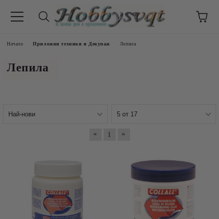
Начало
Приложни техники и Декупаж
Лепила
Лепила
«
»
1