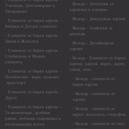
Коледа - Заготовки за
Училище, Дипломиране и
картички и пликове
Завършване
Коледа - Декупажни хартии
Елементи от бирен картон -
Бебшки и Детски елементи
Коелда - Салфетки за
декупаж
Елементи от бирен картон -
Цветя и Животни
Коледа - Дизайнерски
хартии
Елементи от бирен картон -
Стиймпънк и Мъжки
Коледа - Eлементи от бирен
елементи
картон, хартия, акрил, дърво,
глина, гипс
Елементи от бирен картон -
Пътешестия - море, планина
Коледа - елементи от
,транспорт
бирен картон
Елементи от бирен картон -
Коледа - елементи от
Други
хартия
Елементи от бирен картон -
Коледа - елементи от
За миниатюри, дълбоки
акрил, пластмаса, стирофом
рамки, бебешки съкровища и
Коледа - елементи от гипс
екслоадиращи кутии