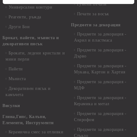
Гумени печати
Универсални контури
Печати за восък
Реагенти, ръжда
Предмети за декорация
Други Бои
Предмети за декорация -
Брокат, пайети, мъниста и
Акрил и пластмаса
декоративен пясък
Предмети за декорация -
Брокати, ледени кристали и
Дърво
мини перли
Предмети за декорация -
Пайети
Мукава, Картон и Хартия
Мъниста
Предмети за декорация -
МДФ
Декоративен пясък и
камъчета
Предмети за декорация -
Керамика и метал
Висулки
Предмети за декорация -
Глина,Гипс, Калъпи,
Стирофом
Елементи, Инструменти
Предмети за декорация -
Керамична смес за отливки
Стъкло