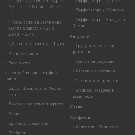
Оризова декупажна хартия
Перфоратори - Детски
А4 - Itd. Collection - 25-30
Перфоратори - Животни
гр.
Перфоратори - Коледни и
Фина оризова декупажна
Зимни
хартия Stamperia - 21 х
29.см. - 28гр.
Рисуване
Декупажна хартия - Други
Грунд и почистващи
разтвори
Антични пасти
Платна за рисуване
Вакс пасти
Стативи и поставки
Грунд, Основи, Релефни
пасти
Четки и инструменти
Варак, Шлак метал, Фолио,
Моливи, акварелни
Пантна
комплекти
Лакове и защитни покрития
Свещи
Лепила
Салфетки
Краклета и медиуми
Салфетки - Великден
Шаблони