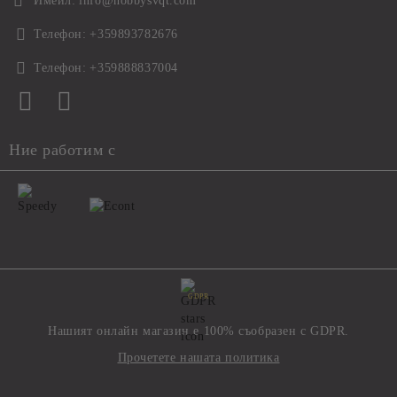
Имейл:
info@hobbysvqt.com
Телефон:
+359893782676
Телефон:
+359888837004
Ние работим с
GDPR
Нашият онлайн магазин е 100% съобразен с GDPR.
Прочетете нашата политика