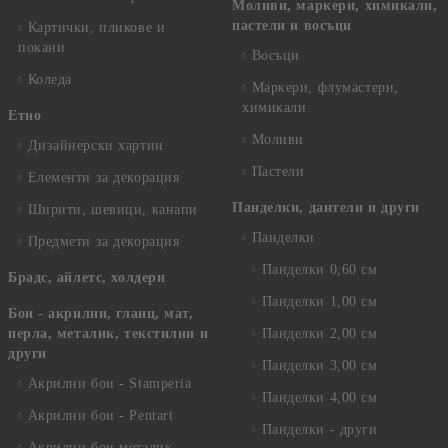
Моливи, маркери, химикали,
пастели и восъци
Картички, пликове и
покани
Восъци
Коледа
Маркери, флумастери,
химикали
Етно
Моливи
Дизайнерски хартии
Пастели
Елементи за декорация
Панделки, дантели и други
Ширити, шевици, канапи
Панделки
Предмети за декорация
Панделки 0,60 см
Брадс, айлетс, холдери
Панделки 1,00 см
Бои - акрилни, гланц, мат,
перла, металик, текстилни и
Панделки 2,00 см
други
Панделки 3,00 см
Акрилни бои - Stamperia
Панделки 4,00 см
Акрилни бои - Pentart
Панделки - други
Акрилни бои металик -