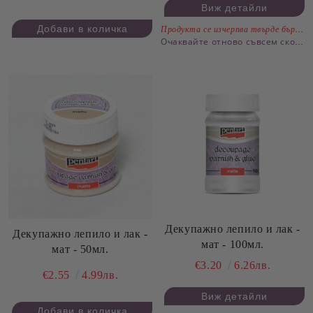
Виж детайли
Продукта се изчерпва твърде бързо.
Очаквайте отново съвсем скоро
Декупажно лепило и лак -
Декупажно лепило и лак -
мат - 100мл.
мат - 50мл.
€3.20
6.26лв.
€2.55
4.99лв.
Виж детайли