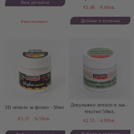
Виж детайли
€5.06
9.90лв.
Няма наличност
Декупажно лепило и лак -
3D лепило за фолио - 50мл
текстил 50мл.
€3.37
6.59лв.
€2.55
4.99лв.