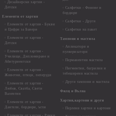
Дизайнерски хартии -
Детски
Салфетки - Фонове и
бордюри
Елементи от хартия
Салфетки - Други
Елементи от хартия - Букви
и Цифри за Банери
Салфетки на пакет
Елементи от хартия -
Тампони и мастила
Детски
Апликатори и
Елементи от хартия -
пулверизатори
Училище, Дипломиране и
Перманентни мастила
Абитуриентски
Пигментни, багрилни и
Елементи от хартия -
тебеширени мастила
Животни, птици, пеперуди
Други тампони и мастила
Елементи от хартия -
Любов, Сватба, Свети
Филц и Вълна
Валентин
Хартии,картони и други
Елементи от хартия -
Дантели, бордюри, ъгли
Перлени хартии и картони
Елементи от хартия - Рамки