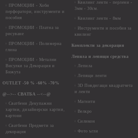
Квилинг ленти - перлени -
ПРОМОЦИИ - Хоби
3мм - 30см.
перфоратори, инструменти и
пособия
Квилинг ленти - 8мм
ПРОМОЦИИ - Платна за
Инструменти и пособия за
рисуване
квилинг
ПРОМОЦИИ - Полимерна
Комплекти за декорация
глина
Лепила и лепящи средства
ПРОМОЦИИ - Метални
Висулки за Декорация и
Лепила
Бижута
Лепящи ленти
OUTLET -50 % -60% -70%
3D Повдигащи квадратчета
и ленти
@-->-- СВАТБА --<--@
Магнити
Сватбени Декупажни
хартии, дизайнерски хартии,
Велкро
картони
Силикон
Сватбени Предмети за
Фото ъгли
декорация