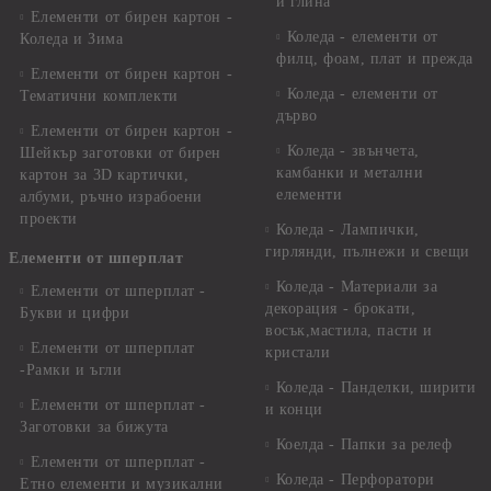
и глина
Елементи от бирен картон -
Коледа - елементи от
Коледа и Зима
филц, фоам, плат и прежда
Елементи от бирен картон -
Коледа - елементи от
Тематични комплекти
дърво
Елементи от бирен картон -
Коледа - звънчета,
Шейкър заготовки от бирен
камбанки и метални
картон за 3D картички,
елементи
албуми, ръчно израбоени
проекти
Коледа - Лампички,
гирлянди, пълнежи и свещи
Елементи от шперплат
Коледа - Материали за
Елементи от шперплат -
декорация - брокати,
Букви и цифри
восък,мастила, пасти и
Елементи от шперплат
кристали
-Рамки и ъгли
Коледа - Панделки, ширити
Елементи от шперплат -
и конци
Заготовки за бижута
Коелда - Папки за релеф
Елементи от шперплат -
Коледа - Перфоратори
Етно елементи и музикални