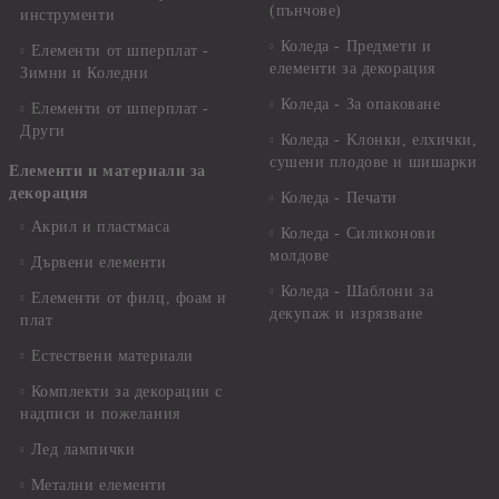
(пънчове)
инструменти
Коледа - Предмети и
Елементи от шперплат -
елементи за декорация
Зимни и Коледни
Коледа - За опаковане
Елементи от шперплат -
Други
Коледа - Kлонки, елхички,
сушени плодове и шишарки
Елементи и материали за
декорация
Коледа - Печати
Акрил и пластмаса
Коледа - Силиконови
молдове
Дървени елементи
Коледа - Шаблони за
Елементи от филц, фоам и
декупаж и изрязване
плат
Естествени материали
Комплекти за декорации с
надписи и пожелания
Лед лампички
Метални елементи