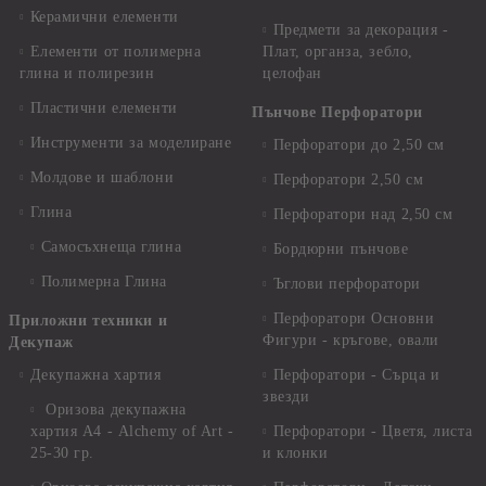
Керамични елементи
Предмети за декорация -
Елементи от полимерна
Плат, органза, зебло,
глина и полирезин
целофан
Пластични елементи
Пънчове Перфоратори
Инструменти за моделиране
Перфоратори до 2,50 см
Молдове и шаблони
Перфоратори 2,50 см
Глина
Перфоратори над 2,50 см
Самосъхнеща глина
Бордюрни пънчове
Полимерна Глина
Ъглови перфоратори
Перфоратори Основни
Приложни техники и
Фигури - кръгове, овали
Декупаж
Декупажна хартия
Перфоратори - Сърца и
звезди
Оризова декупажна
хартия А4 - Alchemy of Art -
Перфоратори - Цветя, листа
25-30 гр.
и клонки