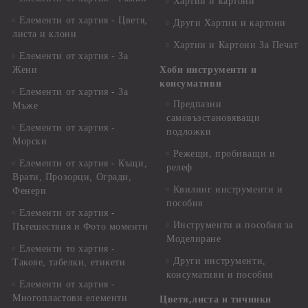
Хартии и картони
Елементи от хартия - Цветя,
Други Хартии и картони
листа и клони
Хартии и Картони За Печат
Елементи от хартия - За
Жени
Хоби инструменти и
консумативи
Елементи от хартия - За
Предпазни
Мъже
самовъзстановяващи
Елементи от хартия -
подложки
Морски
Режещи, пробиващи и
Елементи от хартия - Къщи,
релеф
Врати, Прозорци, Огради,
Квилинг инструменти и
Фенери
пособия
Елементи от хартия -
Инструменти и пособия за
Пътешествия и Фото моменти
Моделиране
Елементи то хартия -
Други инструменти,
Такове, табелки, етикети
консумативи и пособия
Елементи от хартия -
Многопластови елементи
Цветя,листа и тичинки