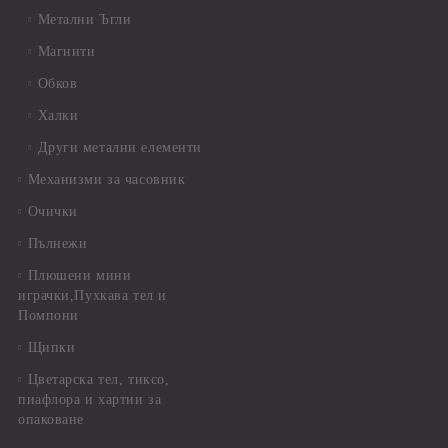
Метални Ъгли
Магнити
Обков
Халки
Други метални елементи
Механизми за часовник
Очички
Пълнежи
Плюшени мини
играчки,Пухкава тел и
Помпони
Щипки
Цветарска тел, тиксо,
пиафлора и хартии за
опаковане