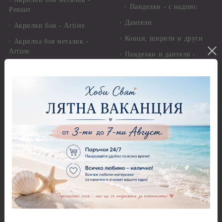
Панделки - с надпис
Pentart
Дантели
Акрилни бои - Artiste
Конци, ширити и други
Акрилна боя металик -
Artiste
Панделки и дантели -
Детски мотиви
Акрилни бои металик -
Dora Cadence
Панделки и дантели -
Зимни и Коледни мотиви
Антични бои
Перли,камъчета и копчета
Други - Акрилни, Маслени,
Темперни, Тебеширени бои
Перли
Алкохолни мастила и
Камъчета
оцветители
Копчета
Бои за стъкло, керамика и
стирофом
Печати
Бои за коприна и текстил
Акрилни блокчета и
ръкохватки
Бои за свещи Cadence
Силиконови печати
Солвентни бои, Патина