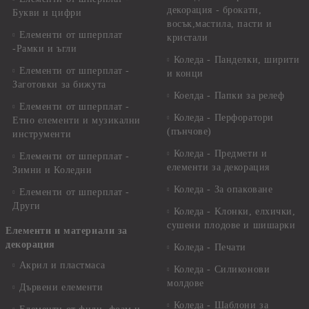
декорация - брокати,
Букви и цифри
восък,мастила, пасти и
Елементи от шперплат
кристали
-Рамки и ъгли
Коледа - Панделки, ширити
Елементи от шперплат -
и конци
Заготовки за бижута
Коелда - Папки за релеф
Елементи от шперплат -
Коледа - Перфоратори
Етно елементи и музикални
(пънчове)
инструменти
Коледа - Предмети и
Елементи от шперплат -
елементи за декорация
Зимни и Коледни
Коледа - За опаковане
Елементи от шперплат -
Други
Коледа - Kлонки, елхички,
сушени плодове и шишарки
Елементи и материали за
декорация
Коледа - Печати
Акрил и пластмаса
Коледа - Силиконови
молдове
Дървени елементи
Коледа - Шаблони за