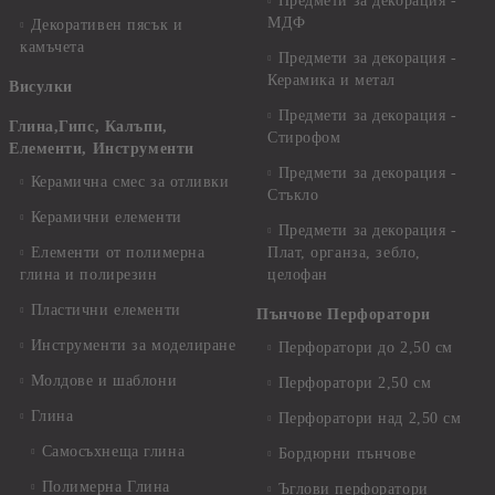
Предмети за декорация -
МДФ
Декоративен пясък и
камъчета
Предмети за декорация -
Керамика и метал
Висулки
Предмети за декорация -
Глина,Гипс, Калъпи,
Стирофом
Елементи, Инструменти
Предмети за декорация -
Керамична смес за отливки
Стъкло
Керамични елементи
Предмети за декорация -
Елементи от полимерна
Плат, органза, зебло,
глина и полирезин
целофан
Пластични елементи
Пънчове Перфоратори
Инструменти за моделиране
Перфоратори до 2,50 см
Молдове и шаблони
Перфоратори 2,50 см
Глина
Перфоратори над 2,50 см
Самосъхнеща глина
Бордюрни пънчове
Полимерна Глина
Ъглови перфоратори