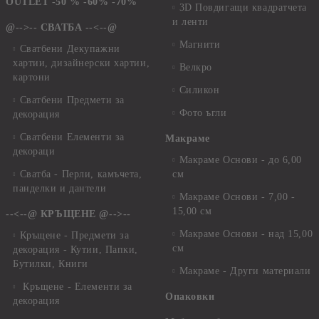
OUTLET -50 % -60% -70%
3D Повдигащи квадратчета
и ленти
@-->-- СВАТБА --<--@
Магнити
Сватбени Декупажни
хартии, дизайнерски хартии,
Велкро
картони
Силикон
Сватбени Предмети за
Фото ъгли
декорация
Сватбени Елементи за
Макраме
декораци
Макраме Основи - до 6,00
Сватба - Перли, камъчета,
см
панделки и дантели
Макраме Основи - 7,00 -
15,00 см
--<--@ КРЪЩЕНЕ @-->--
Макраме Основи - над 15,00
Кръщене - Предмети за
см
декорация - Кутии, Папки,
Бутилки, Книги
Макраме - Други материали
Кръщене - Елементи за
Опаковки
декорация