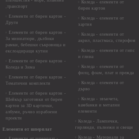
Пътешестия - море, планина
Коледа - елементи от
,транспорт
бирен картон
Елементи от бирен картон -
Коледа - елементи от
Други
хартия
Елементи от бирен картон -
Коледа - елементи от
За миниатюри, дълбоки
акрил, пластмаса, стирофом
рамки, бебешки съкровища и
Коледа - елементи от гипс
екслоадиращи кутии
и глина
Елементи от бирен картон -
Коледа - елементи от
Коледа и Зима
филц, фоам, плат и прежда
Елементи от бирен картон -
Коледа - елементи от
Тематични комплекти
дърво
Елементи от бирен картон -
Коледа - звънчета,
Шейкър заготовки от бирен
камбанки и метални
картон за 3D картички,
елементи
албуми, ръчно израбоени
проекти
Коледа - Лампички,
гирлянди, пълнежи и свещи
Елементи от шперплат
Коледа - Материали за
Елементи от шперплат -