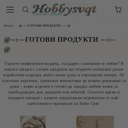
Начало
@--:---ГОТОВИ ПРОДУКТИ ---:--@
@--:---ГОТОВИ ПРОДУКТИ ---:--
@
Търсите перфектния подарък, създаден с внимание и любов? В
нашата секция с готови продукти ще откриете уникални ръчно
изработени изделия, които носят душа и персонален почерк. От
луксозни картички, уникални миниатюри до нежни декорации за
дома – всяко изделие е готово да зарадва любим човек за
сватба,рожден ден, кръщене или юбилей. Спестете време и
подарете емоция с нашите предложния изработени от най-
качествените материали на Хоби Свят.