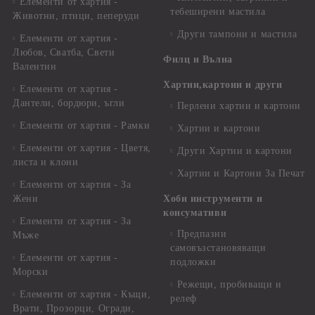
Елементи от хартия -
тебеширени мастила
Животни, птици, пеперуди
Други тампони и мастила
Елементи от хартия -
Любов, Сватба, Свети
Филц и Вълна
Валентин
Хартии,картони и други
Елементи от хартия -
Дантели, бордюри, ъгли
Перлени хартии и картони
Елементи от хартия - Рамки
Хартии и картони
Елементи от хартия - Цветя,
Други Хартии и картони
листа и клони
Хартии и Картони За Печат
Елементи от хартия - За
Жени
Хоби инструменти и
консумативи
Елементи от хартия - За
Предпазни
Мъже
самовъзстановяващи
Елементи от хартия -
подложки
Морски
Режещи, пробиващи и
Елементи от хартия - Къщи,
релеф
Врати, Прозорци, Огради,