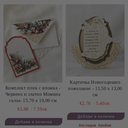
Картичка Новогодишно
Комплект плик с вложка -
пожелание - 13,50 х 13,00
Червено и златно Момина
см
сълза- 15,70 х 10,00 см
€2.76
5.40лв.
€3.88
7.59лв.
Последни бройки