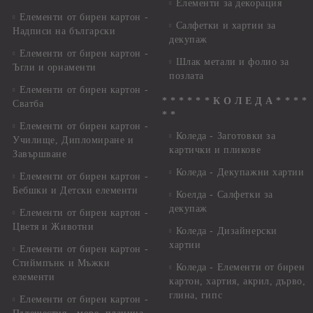
Елементи за декорация
Елементи от бирен картон -
Салфетки и хартии за
Надписи на български
декупаж
Елементи от бирен картон -
Шлак метали и фолио за
Ъгли и орнаменти
позлата
Елементи от бирен картон -
* * * * * * К О Л Е Д А * * * *
Сватба
* *
Елементи от бирен картон -
Коледа - Заготовки за
Училище, Дипломиране и
картички и пликове
Завършване
Коледа - Декупажни хартии
Елементи от бирен картон -
Бебшки и Детски елементи
Коелда - Салфетки за
декупаж
Елементи от бирен картон -
Цветя и Животни
Коледа - Дизайнерски
хартии
Елементи от бирен картон -
Стиймпънк и Мъжки
Коледа - Eлементи от бирен
елементи
картон, хартия, акрил, дърво,
глина, гипс
Елементи от бирен картон -