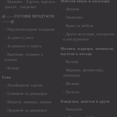
Мебелен обков и аксесоари
Кръщене - Хартии, картони,
данели , панделки
Дръжки
@--:---ГОТОВИ ПРОДУКТИ
Закачалки
---:--@
Крака за мебели
Персанализирани подаръци
Други аксесоари, материали
За дома и уюта
и инструменти
За книгите и хората
Моливи, маркери, химикали,
пастели и восъци
Картички, пликове и
покани
Восъци
Коледа
Маркери, флумастери,
химикали
Етно
Моливи
Дизайнерски хартии
Пастели
Елементи за декорация
Панделки, дантели и други
Ширити, шевици, канапи
Панделки
Предмети за декорация