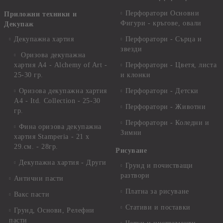
Перфоратори Основни
Приложни техники и
Фигури - кръгове, овали
Декупаж
Декупажна хартия
Перфоратори - Сърца и
звезди
Оризова декупажна
хартия А4 - Alchemy of Art -
Перфоратори - Цветя, листа
25-30 гр.
и клонки
Оризова декупажна хартия
Перфоратори - Детски
А4 - Itd. Collection - 25-30
Перфоратори - Животни
гр.
Перфоратори - Коледни и
Фина оризова декупажна
Зимни
хартия Stamperia - 21 х
29.см. - 28гр.
Рисуване
Декупажна хартия - Други
Грунд и почистващи
разтвори
Антични пасти
Платна за рисуване
Вакс пасти
Стативи и поставки
Грунд, Основи, Релефни
пасти