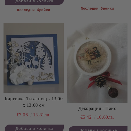
Последни бройки
Последни бройки
Картичка Тиха нощ - 13,00
х 13,00 см
Декорация - Пано
€7.06
13.81лв.
€5.42
10.60лв.