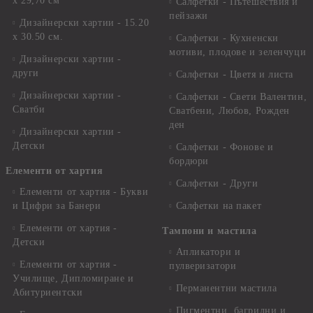
х 29,70 см
Салфетки - Пътешествия и
пейзажи
Дизайнерски хартии - 15.20
x 30.50 см.
Салфетки - Кухненски
мотиви, плодове и зеленчуци
Дизайнерски хартии -
други
Салфетки - Цветя и листа
Дизайнерски хартии -
Салфетки - Свети Валентин,
Сватби
Сватбени, Любов, Рожден
ден
Дизайнерски хартии -
Детски
Салфетки - Фонове и
бордюри
Елементи от хартия
Салфетки - Други
Елементи от хартия - Букви
и Цифри за Банери
Салфетки на пакет
Елементи от хартия -
Тампони и мастила
Детски
Апликатори и
Елементи от хартия -
пулверизатори
Училище, Дипломиране и
Перманентни мастила
Абитуриентски
Пигментни, багрилни и