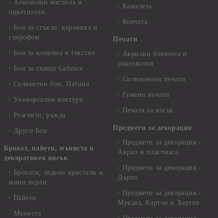
Алкохолни мастила и
Камъчета
оцветители
Копчета
Бои за стъкло, керамика и
стирофом
Печати
Бои за коприна и текстил
Акрилни блокчета и
ръкохватки
Бои за свещи Cadence
Силиконови печати
Солвентни бои, Патина
Гумени печати
Универсални контури
Печати за восък
Реагенти, ръжда
Предмети за декорация
Други Бои
Предмети за декорация -
Брокат, пайети, мъниста и
Акрил и пластмаса
декоративен пясък
Предмети за декорация -
Брокати, ледени кристали и
Дърво
мини перли
Предмети за декорация -
Пайети
Мукава, Картон и Хартия
Мъниста