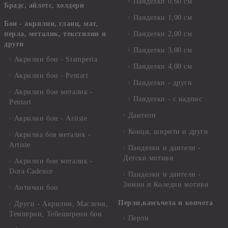
Панделки 0,60 см
Брадс, айлетс, холдери
Панделки 1,00 см
Бои - акрилни, гланц, мат,
перла, металик, текстилни и
Панделки 2,00 см
други
Панделки 3,00 см
Акрилни бои - Stamperia
Панделки 4,00 см
Акрилни бои - Pentart
Панделки - други
Акрилни бои металик -
Панделки - с надпис
Pentart
Дантели
Акрилни бои - Artiste
Конци, ширити и други
Акрилна боя металик -
Artiste
Панделки и дантели -
Детски мотиви
Акрилни бои металик -
Dora Cadence
Панделки и дантели -
Зимни и Коледни мотиви
Антични бои
Перли,камъчета и копчета
Други - Акрилни, Маслени,
Темперни, Тебеширени бои
Перли