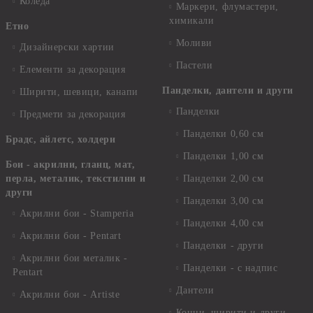
Коледа
Маркери, флумастери,
химикали
Етно
Моливи
Дизайнерски хартии
Пастели
Елементи за декорация
Панделки, дантели и други
Ширити, шевици, канапи
Панделки
Предмети за декорация
Панделки 0,60 см
Брадс, айлетс, холдери
Панделки 1,00 см
Бои - акрилни, гланц, мат,
перла, металик, текстилни и
Панделки 2,00 см
други
Панделки 3,00 см
Акрилни бои - Stamperia
Панделки 4,00 см
Акрилни бои - Pentart
Панделки - други
Акрилни бои металик -
Панделки - с надпис
Pentart
Дантели
Акрилни бои - Artiste
Конци, ширити и други