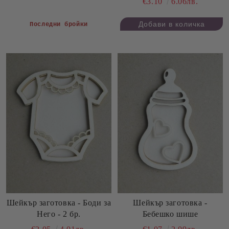
€3.10
6.06лв.
Последни бройки
Шейкър заготовка - Боди за
Шейкър заготовка -
Него - 2 бр.
Бебешко шише