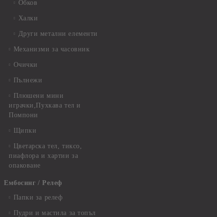
Обков
Халки
Други метални елементи
Механизми за часовник
Очички
Пълнежи
Плюшени мини
играчки,Пухкава тел и
Помпони
Щипки
Цветарска тел, тиксо,
пиафлора и хартии за
опаковане
Ембосинг / Релеф
Папки за релеф
Пудри и мастила за топъл