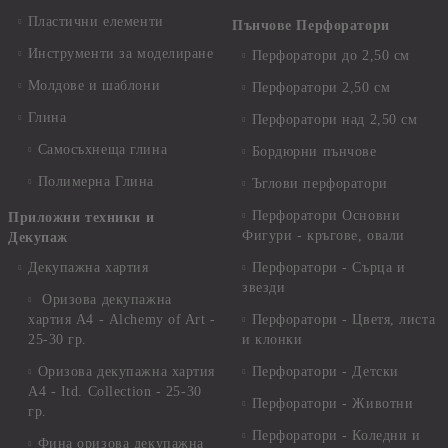
Пластични елементи
Пънчове Перфоратори
Инструменти за моделиране
Перфоратори до 2,50 см
Молдове и шаблони
Перфоратори 2,50 см
Глина
Перфоратори над 2,50 см
Самосъхнеща глина
Бордюрни пънчове
Полимерна Глина
Ъглови перфоратори
Перфоратори Основни
Приложни техники и
Фигури - кръгове, овали
Декупаж
Декупажна хартия
Перфоратори - Сърца и
звезди
Оризова декупажна
хартия А4 - Alchemy of Art -
Перфоратори - Цветя, листа
25-30 гр.
и клонки
Оризова декупажна хартия
Перфоратори - Детски
А4 - Itd. Collection - 25-30
Перфоратори - Животни
гр.
Перфоратори - Коледни и
Фина оризова декупажна