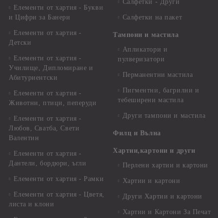
Салфетки - Други
Елементи от хартия - Букви
и Цифри за Банери
Салфетки на пакет
Елементи от хартия -
Тампони и мастила
Детски
Апликатори и
Елементи от хартия -
пулверизатори
Училище, Дипломиране и
Перманентни мастила
Абитуриентски
Пигментни, багрилни и
Елементи от хартия -
тебеширени мастила
Животни, птици, пеперуди
Други тампони и мастила
Елементи от хартия -
Любов, Сватба, Свети
Филц и Вълна
Валентин
Хартии,картони и други
Елементи от хартия -
Дантели, бордюри, ъгли
Перлени хартии и картони
Елементи от хартия - Рамки
Хартии и картони
Елементи от хартия - Цветя,
Други Хартии и картони
листа и клони
Хартии и Картони За Печат