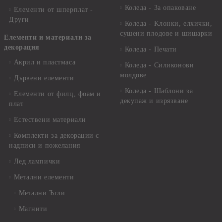
Коледа - За опаковане
Елементи от шперплат -
Други
Коледа - Kлонки, елхички,
сушени плодове и шишарки
Елементи и материали за
декорация
Коледа - Печати
Акрил и пластмаса
Коледа - Силиконови
молдове
Дървени елементи
Коледа - Шаблони за
Елементи от филц, фоам и
декупаж и изрязване
плат
Естествени материали
Комплекти за декорации с
надписи и пожелания
Лед лампички
Метални елементи
Метални Ъгли
Магнити