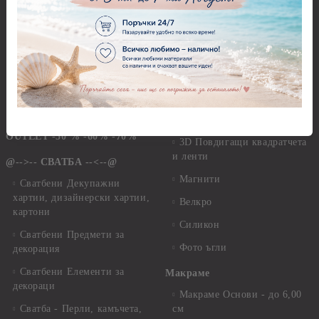
ПРОМОЦИИ - Платна за
Инструменти и пособия за
рисуване
квилинг
ПРОМОЦИИ - Полимерна
Комплекти за декорация
глина
Лепила и лепящи средства
ПРОМОЦИИ - Метални
Висулки за Декорация и
Лепила
Бижута
Лепящи ленти
OUTLET -50 % -60% -70%
3D Повдигащи квадратчета
и ленти
@-->-- СВАТБА --<--@
Магнити
Сватбени Декупажни
хартии, дизайнерски хартии,
Велкро
картони
Силикон
Сватбени Предмети за
Фото ъгли
декорация
Сватбени Елементи за
Макраме
декораци
Макраме Основи - до 6,00
Сватба - Перли, камъчета,
см