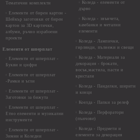
Коледа - елементи от
Тематични комплекти
дърво
Елементи от бирен картон -
Коледа - звънчета,
Шейкър заготовки от бирен
камбанки и метални
картон за 3D картички,
елементи
албуми, ръчно израбоени
проекти
Коледа - Лампички,
гирлянди, пълнежи и свещи
Елементи от шперплат
Коледа - Материали за
Елементи от шперплат -
декорация - брокати,
Букви и цифри
восък,мастила, пасти и
Елементи от шперплат
кристали
-Рамки и ъгли
Коледа - Панделки, ширити
Елементи от шперплат -
и конци
Заготовки за бижута
Коелда - Папки за релеф
Елементи от шперплат -
Коледа - Перфоратори
Етно елементи и музикални
(пънчове)
инструменти
Коледа - Предмети и
Елементи от шперплат -
елементи за декорация
Зимни и Коледни