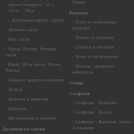
Зимни
хартия Stamperia - 21 х
29.см. - 28гр.
Рисуване
Декупажна хартия - Други
Грунд и почистващи
разтвори
Антични пасти
Платна за рисуване
Вакс пасти
Стативи и поставки
Грунд, Основи, Релефни
пасти
Четки и инструменти
Варак, Шлак метал, Фолио,
Моливи, акварелни
Пантна
комплекти
Лакове и защитни покрития
Свещи
Лепила
Салфетки
Краклета и медиуми
Салфетки - Великден
Шаблони
Салфетки - Детски
Инструменти и пособия
Салфетки - Животни, птици
и насекоми
Дизайнерски хартии