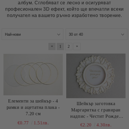
албум. Сглобяват се лесно и осигуряват
професионален 3D ефект, който ще впечатли всеки
получател на вашето ръчно изработено творение.
«
»
1
2
Елементи за шейкър - 4
Шейкър заготовка
рамки и ацетатна плака -
Маргаритка с гравиран
7.20 см
надпис - Честит Рожден
Ден ! - 2 бр.
€0.77
1.51лв.
€2.20
4.30лв.