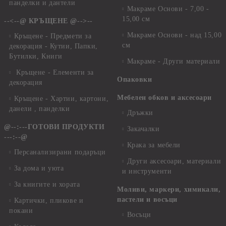
панделки и дантели
Макраме Основи - 7,00 -
15,00 см
--<--@ КРЪЩЕНЕ @-->--
Макраме Основи - над 15,00
Кръщене - Предмети за
см
декорация - Кутии, Папки,
Бутилки, Книги
Макраме - Други материали
Кръщене - Елементи за
Опаковки
декорация
Мебелен обков и аксесоари
Кръщене - Хартии, картони,
данели , панделки
Дръжки
@--:---ГОТОВИ ПРОДУКТИ
Закачалки
---:--@
Крака за мебели
Персанализирани подаръци
Други аксесоари, материали
За дома и уюта
и инструменти
За книгите и хората
Моливи, маркери, химикали,
пастели и восъци
Картички, пликове и
покани
Восъци