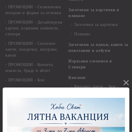
ПРОМОЦИИ - Силиконови
Заготовки за картички и
молдове и форми за отливки
пликове
ПРОМОЦИИ - Дизайнерски
Заготовки за картички
хартии, изрязани елементи,
стикери
Пликове
ПРОМОЦИИ - Сатенени
Заготовки за папки, книги за
ленти, панделки, шнурове,
пожелания и албуми
канап
Изрязани елементи и
ПРОМОЦИИ - Копчета,
Стикери
мъниста, брадс и айлет
Квилинг
ПРОМОЦИИ - Бои
Квилинг ленти - 3мм -
ПРОМОЦИИ - Предмети и
35см.
елементи за декорация
Квилинг ленти - микс
ПРОМОЦИИ - Салфетки
Квилинг ленти - перлени -
ПРОМОЦИИ - Хоби
3мм - 30см.
перфоратори, инструменти и
пособия
Квилинг ленти - 8мм