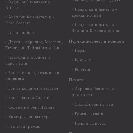
Акрилна боя металик -
Artiste
Панделки и дантели -
Детски мотиви
Акрилни бои металик -
Dora Cadence
Панделки и дантели -
Зимни и Коледни мотиви
Антични бои
Перли,камъчета и копчета
Други - Акрилни, Маслени,
Темперни, Тебеширени бои
Перли
Алкохолни мастила и
Камъчета
оцветители
Копчета
Бои за стъкло, керамика и
стирофом
Печати
Бои за коприна и текстил
Акрилни блокчета и
ръкохватки
Бои за свещи Cadence
Силиконови печати
Солвентни бои, Патина
Гумени печати
Универсални контури
Печати за восък
Реагенти, ръжда