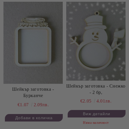
Шейкър заготовка - Снежко
Шейкър заготовка -
- 2 бр,
Бурканче
€2.05
4.01лв.
€1.07
2.09лв.
Виж детайли
Няма наличност