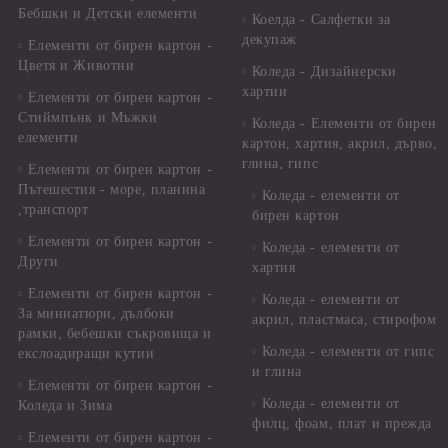
Бебшки и Детски елементи
Коелда - Салфетки за
декупаж
Елементи от бирен картон -
Цветя и Животни
Коледа - Дизайнерски
хартии
Елементи от бирен картон -
Стиймпънк и Мъжки
Коледа - Eлементи от бирен
елементи
картон, хартия, акрил, дърво,
глина, гипс
Елементи от бирен картон -
Пътешестия - море, планина
Коледа - елементи от
,транспорт
бирен картон
Елементи от бирен картон -
Коледа - елементи от
Други
хартия
Елементи от бирен картон -
Коледа - елементи от
За миниатюри, дълбоки
акрил, пластмаса, стирофом
рамки, бебешки съкровища и
Коледа - елементи от гипс
екслоадиращи кутии
и глина
Елементи от бирен картон -
Коледа - елементи от
Коледа и Зима
филц, фоам, плат и прежда
Елементи от бирен картон -