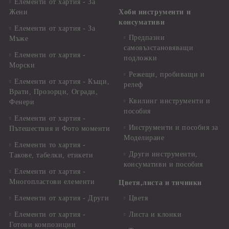
Елементи от хартия - За
Жени
Хоби инструменти и
консумативи
Елементи от хартия - За
Предпазни
Мъже
самовъзстановяващи
Елементи от хартия -
подложки
Морски
Режещи, пробиващи и
Елементи от хартия - Къщи,
релеф
Врати, Прозорци, Огради,
Квилинг инструменти и
Фенери
пособия
Елементи от хартия -
Инструменти и пособия за
Пътешествия и Фото моменти
Моделиране
Елементи то хартия -
Други инструменти,
Такове, табелки, етикети
консумативи и пособия
Елементи от хартия -
Многопластови елементи
Цветя,листа и тичинки
Елементи от хартия - Други
Цветя
Елементи от хартия -
Листа и клонки
Готови композиции