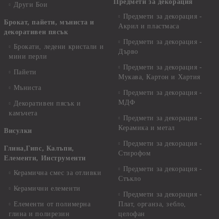
Предмети за декорация
Други Бои
Предмети за декорация -
Брокат, пайети, мъниста и
Акрил и пластмаса
декоративен пясък
Предмети за декорация -
Брокати, ледени кристали и
Дърво
мини перли
Предмети за декорация -
Пайети
Мукава, Картон и Хартия
Мъниста
Предмети за декорация -
МДФ
Декоративен пясък и
камъчета
Предмети за декорация -
Керамика и метал
Висулки
Предмети за декорация -
Глина,Гипс, Калъпи,
Стирофом
Елементи, Инструменти
Предмети за декорация -
Керамична смес за отливки
Стъкло
Керамични елементи
Предмети за декорация -
Елементи от полимерна
Плат, органза, зебло,
глина и полирезин
целофан