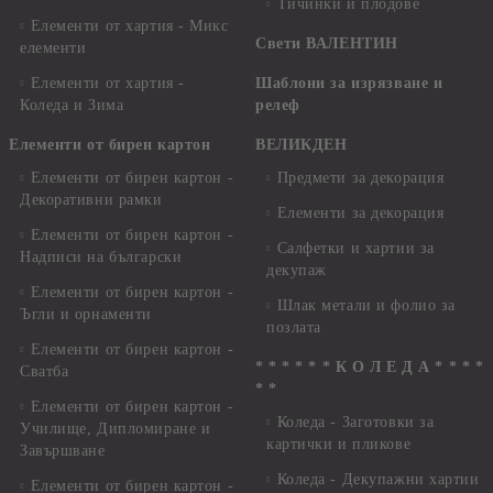
Тичинки и плодове
Елементи от хартия - Микс
Свети ВАЛЕНТИН
елементи
Елементи от хартия -
Шаблони за изрязване и
Коледа и Зима
релеф
Елементи от бирен картон
ВЕЛИКДЕН
Елементи от бирен картон -
Предмети за декорация
Декоративни рамки
Елементи за декорация
Елементи от бирен картон -
Салфетки и хартии за
Надписи на български
декупаж
Елементи от бирен картон -
Шлак метали и фолио за
Ъгли и орнаменти
позлата
Елементи от бирен картон -
* * * * * * К О Л Е Д А * * * *
Сватба
* *
Елементи от бирен картон -
Коледа - Заготовки за
Училище, Дипломиране и
картички и пликове
Завършване
Коледа - Декупажни хартии
Елементи от бирен картон -