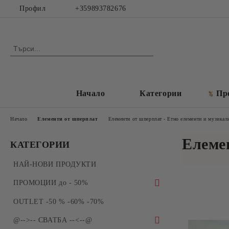
Профил
+359893782676
Начало
Категории
Пр
Начало
Елементи от шперплат
Елементи от шперплат - Етно елементи и музикал
Елеме
КАТЕГОРИИ
НАЙ-НОВИ ПРОДУКТИ
ПРОМОЦИИ до - 50%
ПРОМОЦИИ - Силиконови молдове и
OUTLET -50 % -60% -70%
форми за отливки
@-->-- СВАТБА --<--@