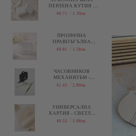
изрязване
ПЕРЛЕНА КУТИЯ -
5,00 Х 5,00 Х 1,50 СМ
€0.71
1.39лв.
ПРОЗРАЧНА
ПРАВОЪГЪЛНА
АКРИЛНА КУТИЯ С
€0.81
1.58лв.
КАПАК И ОБЛИ
РЪБОВЕ - 1 БР.
ЧАСОВНИКОВ
МЕХАНИЗЪМ -
ПЛАВЕН ( ДЪЛГА
€1.43
2.80лв.
РЕЗБА ) - ЗЛАТИСТИ
ПРАВИ СТРЕЛКИ
УНИВЕРСАЛНА
ХАРТИЯ - СВЕТЛО
БЕЖОВО - 29,00 Х
€0.55
1.08лв.
28,50 СМ - 5 ЛИСТА