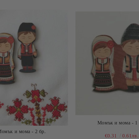
Момък и мома - 1 
омък и мома - 2 бр.
€0.31
0.61лв.