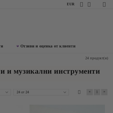
EUR
ти
Отзиви и оценка от клиенти
24 продукт(и)
ти и музикални инструменти
«
»
1