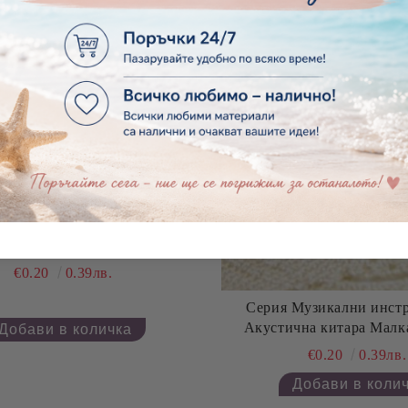
Музикални инструменти -
Електрическа китара - 1 брой
€0.20
0.39лв.
Серия Музикални инстр
Акустична китара Малка
€0.20
0.39лв.