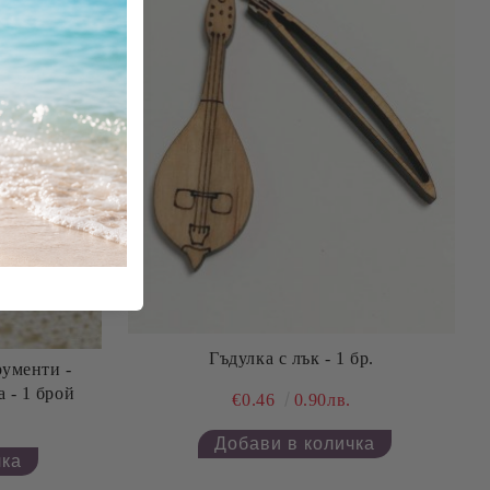
Гъдулка с лък - 1 бр.
ументи -
 - 1 брой
€0.46
0.90лв.