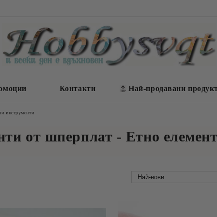
омоции
Контакти
Най-продавани продук
ни инструменти
нти от шперплат - Етно елемен