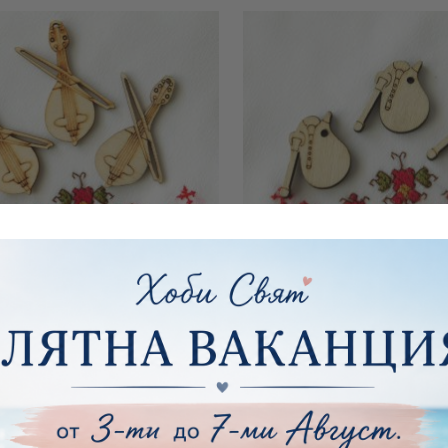
 лък - 4.40 х 2,80 см - 3 бр.
Гайда - 2,30 х2,50 см
€0.56
1.10лв.
€0.41
0.80лв.