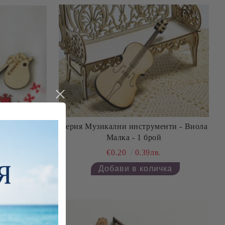
Серия Музикални инструменти - Виола
 - 3 бр
Малка - 1 брой
€0.20
0.39лв.