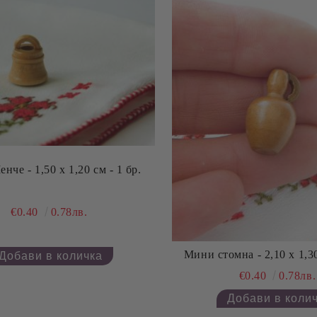
че - 1,50 х 1,20 см - 1 бр.
€0.40
0.78лв.
Мини стомна - 2,10 х 1,30
€0.40
0.78лв.