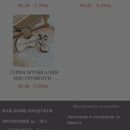
ЕЛЕКТРИЧЕСКА
МАЛКА - 1 БРОЙ
€0.20
0.39лв.
€0.20
0.39лв.
КИТАРА - 1 БРОЙ
СЕРИЯ МУЗИКАЛНИ
ИНСТРУМЕНТИ -
ЦИГУЛКА - 2 БРОЯ
€0.46
0.90лв.
Инструменти и пособия
НАЙ-НОВИ ПРОДУКТИ
Заготовки и материали за
ПРОМОЦИИ до - 50%
бижута