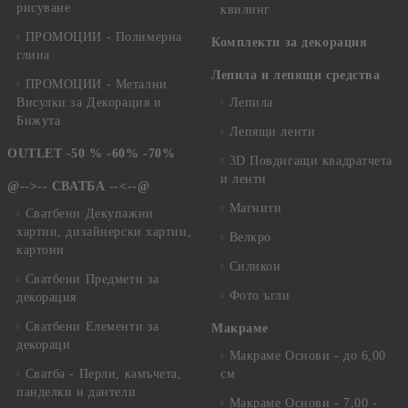
рисуване
квилинг
ПРОМОЦИИ - Полимерна
Комплекти за декорация
глина
Лепила и лепящи средства
ПРОМОЦИИ - Метални
Висулки за Декорация и
Лепила
Бижута
Лепящи ленти
OUTLET -50 % -60% -70%
3D Повдигащи квадратчета
и ленти
@-->-- СВАТБА --<--@
Магнити
Сватбени Декупажни
хартии, дизайнерски хартии,
Велкро
картони
Силикон
Сватбени Предмети за
Фото ъгли
декорация
Сватбени Елементи за
Макраме
декораци
Макраме Основи - до 6,00
Сватба - Перли, камъчета,
см
панделки и дантели
Макраме Основи - 7,00 -