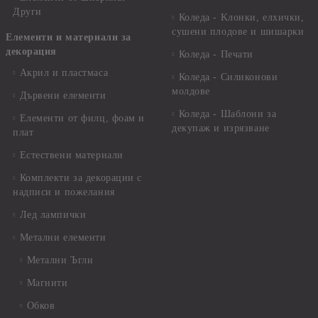
Други
Коледа - Kлонки, елхички,
сушени плодове и шишарки
Елементи и материали за
декорация
Коледа - Печати
Акрил и пластмаса
Коледа - Силиконови
молдове
Дървени елементи
Коледа - Шаблони за
Елементи от филц, фоам и
декупаж и изрязване
плат
Естествени материали
Комплекти за декорации с
надписи и пожелания
Лед лампички
Метални елементи
Метални Ъгли
Магнити
Обков