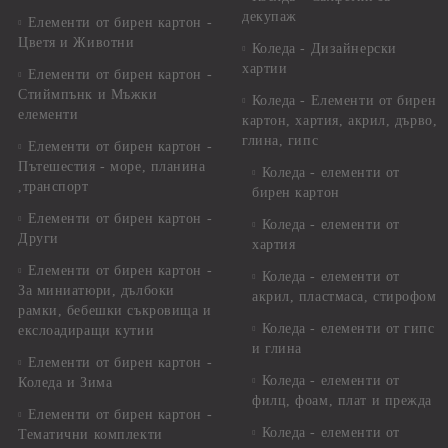
декупаж
Елементи от бирен картон -
Цветя и Животни
Коледа - Дизайнерски
хартии
Елементи от бирен картон -
Стиймпънк и Мъжки
Коледа - Eлементи от бирен
елементи
картон, хартия, акрил, дърво,
глина, гипс
Елементи от бирен картон -
Пътешестия - море, планина
Коледа - елементи от
,транспорт
бирен картон
Елементи от бирен картон -
Коледа - елементи от
Други
хартия
Елементи от бирен картон -
Коледа - елементи от
За миниатюри, дълбоки
акрил, пластмаса, стирофом
рамки, бебешки съкровища и
Коледа - елементи от гипс
екслоадиращи кутии
и глина
Елементи от бирен картон -
Коледа - елементи от
Коледа и Зима
филц, фоам, плат и прежда
Елементи от бирен картон -
Коледа - елементи от
Тематични комплекти