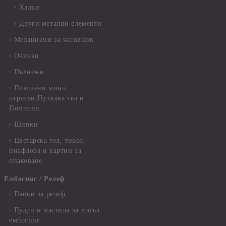
Халки
Други метални елементи
Механизми за часовник
Очички
Пълнежи
Плюшени мини
играчки,Пухкава тел и
Помпони
Щипки
Цветарска тел, тиксо,
пиафлора и хартии за
опаковане
Ембосинг / Релеф
Папки за релеф
Пудри и мастила за топъл
ембосинг