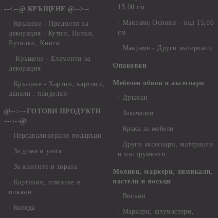
15,00 см
--<--@ КРЪЩЕНЕ @-->--
Макраме Основи - над 15,00
Кръщене - Предмети за
см
декорация - Кутии, Папки,
Бутилки, Книги
Макраме - Други материали
Кръщене - Елементи за
Опаковки
декорация
Мебелен обков и аксесоари
Кръщене - Хартии, картони,
данели , панделки
Дръжки
@--:---ГОТОВИ ПРОДУКТИ
Закачалки
---:--@
Крака за мебели
Персанализирани подаръци
Други аксесоари, материали
За дома и уюта
и инструменти
За книгите и хората
Моливи, маркери, химикали,
пастели и восъци
Картички, пликове и
покани
Восъци
Коледа
Маркери, флумастери,