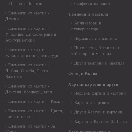
и Цифри за Банери
Салфетки на пакет
Елементи от хартия -
Тампони и мастила
Детски
Апликатори и
Елементи от хартия -
пулверизатори
Училище, Дипломиране и
Перманентни мастила
Абитуриентски
Пигментни, багрилни и
Елементи от хартия -
тебеширени мастила
Животни, птици, пеперуди
Други тампони и мастила
Елементи от хартия -
Любов, Сватба, Свети
Филц и Вълна
Валентин
Хартии,картони и други
Елементи от хартия -
Дантели, бордюри, ъгли
Перлени хартии и картони
Елементи от хартия - Рамки
Хартии и картони
Елементи от хартия - Цветя,
Други Хартии и картони
листа и клони
Хартии и Картони За Печат
Елементи от хартия - За