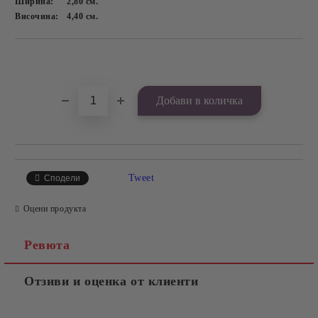
Ширина:
2,80
см.
Височина:
4,40
см.
Добави в желани
Tweet
Сподели
Оцени продукта
Ревюта
Отзиви и оценка от клиенти