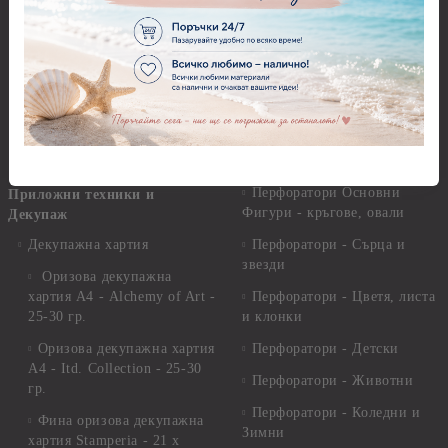
Пънчове Перфоратори
Инструменти за моделиране
Перфоратори до 2,50 см
Молдове и шаблони
Перфоратори 2,50 см
Глина
Перфоратори над 2,50 см
Самосъхнеща глина
Бордюрни пънчове
Полимерна Глина
Ъглови перфоратори
Перфоратори Основни
Приложни техники и
Фигури - кръгове, овали
Декупаж
Декупажна хартия
Перфоратори - Сърца и
звезди
Оризова декупажна
хартия А4 - Alchemy of Art -
Перфоратори - Цветя, листа
25-30 гр.
и клонки
Оризова декупажна хартия
Перфоратори - Детски
А4 - Itd. Collection - 25-30
Перфоратори - Животни
гр.
Перфоратори - Коледни и
Фина оризова декупажна
Зимни
хартия Stamperia - 21 х