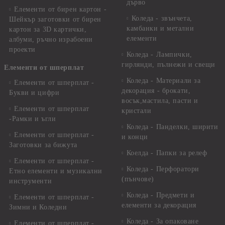
дърво
Елементи от бирен картон -
Коледа - звънчета,
Шейкър заготовки от бирен
камбанки и метални
картон за 3D картички,
елементи
албуми, ръчно израбоени
проекти
Коледа - Лампички,
гирлянди, пълнежи и свещи
Елементи от шперплат
Коледа - Материали за
Елементи от шперплат -
декорация - брокати,
Букви и цифри
восък,мастила, пасти и
Елементи от шперплат
кристали
-Рамки и ъгли
Коледа - Панделки, ширити
Елементи от шперплат -
и конци
Заготовки за бижута
Коелда - Папки за релеф
Елементи от шперплат -
Коледа - Перфоратори
Етно елементи и музикални
(пънчове)
инструменти
Коледа - Предмети и
Елементи от шперплат -
елементи за декорация
Зимни и Коледни
Коледа - За опаковане
Елементи от шперплат -