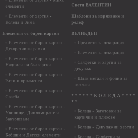
Елементи от хартия - Микс
Свети ВАЛЕНТИН
елементи
Елементи от хартия -
Шаблони за изрязване и
Коледа и Зима
релеф
Елементи от бирен картон
ВЕЛИКДЕН
Елементи от бирен картон -
Предмети за декорация
Декоративни рамки
Елементи за декорация
Елементи от бирен картон -
Салфетки и хартии за
Надписи на български
декупаж
Елементи от бирен картон -
Шлак метали и фолио за
Ъгли и орнаменти
позлата
Елементи от бирен картон -
* * * * * * К О Л Е Д А * * * *
Сватба
* *
Елементи от бирен картон -
Коледа - Заготовки за
Училище, Дипломиране и
картички и пликове
Завършване
Коледа - Декупажни хартии
Елементи от бирен картон -
Бебшки и Детски елементи
Коелда - Салфетки за