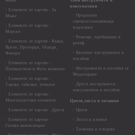
Жени
Хоби инструменти и
консумативи
Елементи от хартия - За
Предпазни
Мъже
самовъзстановяващи
Елементи от хартия -
подложки
Морски
Режещи, пробиващи и
Елементи от хартия - Къщи,
релеф
Врати, Прозорци, Огради,
Квилинг инструменти и
Фенери
пособия
Елементи от хартия -
Инструменти и пособия за
Пътешествия и Фото моменти
Моделиране
Елементи то хартия -
Други инструменти,
Такове, табелки, етикети
консумативи и пособия
Елементи от хартия -
Многопластови елементи
Цветя,листа и тичинки
Елементи от хартия - Други
Цветя
Елементи от хартия -
Листа и клонки
Готови композиции
Тичинки и плодове