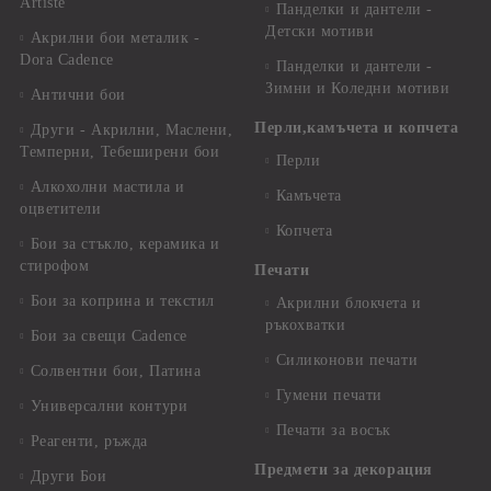
Artiste
Панделки и дантели -
Детски мотиви
Акрилни бои металик -
Dora Cadence
Панделки и дантели -
Зимни и Коледни мотиви
Антични бои
Перли,камъчета и копчета
Други - Акрилни, Маслени,
Темперни, Тебеширени бои
Перли
Алкохолни мастила и
Камъчета
оцветители
Копчета
Бои за стъкло, керамика и
стирофом
Печати
Бои за коприна и текстил
Акрилни блокчета и
ръкохватки
Бои за свещи Cadence
Силиконови печати
Солвентни бои, Патина
Гумени печати
Универсални контури
Печати за восък
Реагенти, ръжда
Предмети за декорация
Други Бои