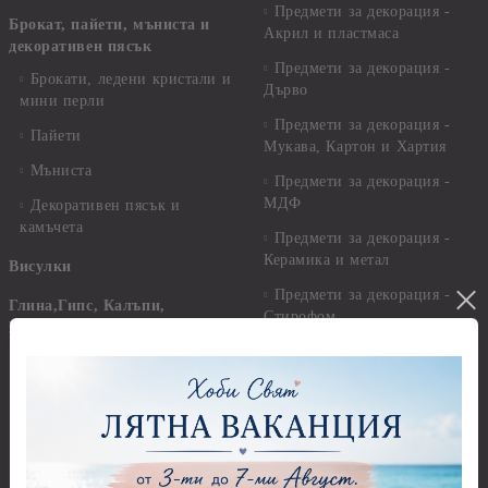
Предмети за декорация -
Брокат, пайети, мъниста и
Акрил и пластмаса
декоративен пясък
Предмети за декорация -
Брокати, ледени кристали и
Дърво
мини перли
Предмети за декорация -
Пайети
Мукава, Картон и Хартия
Мъниста
Предмети за декорация -
МДФ
Декоративен пясък и
камъчета
Предмети за декорация -
Керамика и метал
Висулки
Предмети за декорация -
Глина,Гипс, Калъпи,
Стирофом
Елементи, Инструменти
Предмети за декорация -
Керамична смес за отливки
Стъкло
Керамични елементи
Предмети за декорация -
Елементи от полимерна
Плат, органза, зебло,
глина и полирезин
целофан
Пластични елементи