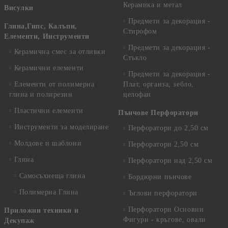
Керамика и метал
Висулки
Предмети за декорация -
Глина,Гипс, Калъпи,
Стирофом
Елементи, Инструменти
Предмети за декорация -
Керамична смес за отливки
Стъкло
Керамични елементи
Предмети за декорация -
Елементи от полимерна
Плат, органза, зебло,
глина и полирезин
целофан
Пластични елементи
Пънчове Перфоратори
Инструменти за моделиране
Перфоратори до 2,50 см
Молдове и шаблони
Перфоратори 2,50 см
Глина
Перфоратори над 2,50 см
Самосъхнеща глина
Бордюрни пънчове
Полимерна Глина
Ъглови перфоратори
Перфоратори Основни
Приложни техники и
Фигури - кръгове, овали
Декупаж