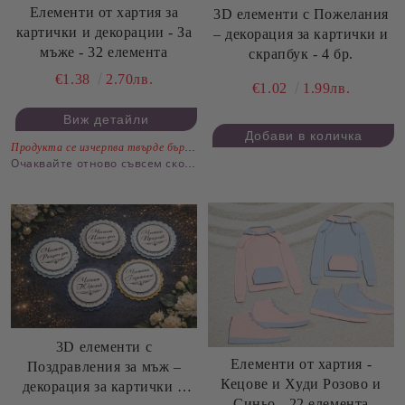
Елементи от хартия за
3D елементи с Пожелания
картички и декорации - За
– декорация за картички и
мъже - 32 елемента
скрапбук - 4 бр.
€1.38
2.70лв.
€1.02
1.99лв.
Виж детайли
Продукта се изчерпва твърде бързо.
Очаквайте отново съвсем скоро
3D елементи с
Елементи от хартия -
Поздравления за мъж –
Кецове и Худи Розово и
декорация за картички и
Синьо - 22 елемента