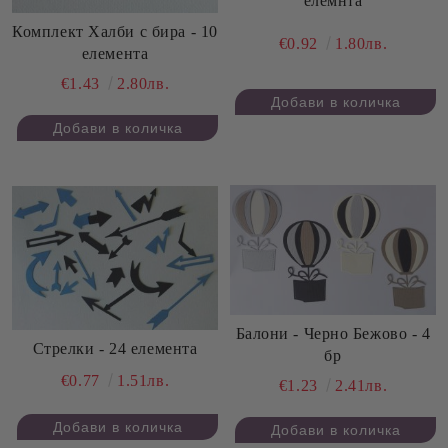
елемнта
Комплект Халби с бира - 10
€0.92
1.80лв.
елемента
€1.43
2.80лв.
Балони - Черно Бежово - 4
Стрелки - 24 елемента
бр
€0.77
1.51лв.
€1.23
2.41лв.