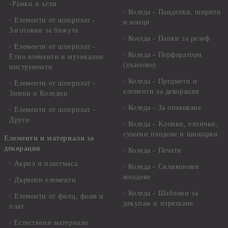
-Рамки и ъгли
Коледа - Панделки, ширити
Елементи от шперплат -
и конци
Заготовки за бижута
Коелда - Папки за релеф
Елементи от шперплат -
Коледа - Перфоратори
Етно елементи и музикални
(пънчове)
инструменти
Коледа - Предмети и
Елементи от шперплат -
елементи за декорация
Зимни и Коледни
Коледа - За опаковане
Елементи от шперплат -
Други
Коледа - Kлонки, елхички,
сушени плодове и шишарки
Елементи и материали за
декорация
Коледа - Печати
Акрил и пластмаса
Коледа - Силиконови
молдове
Дървени елементи
Коледа - Шаблони за
Елементи от филц, фоам и
декупаж и изрязване
плат
Естествени материали