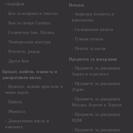
стирофом
Печати
Бои за коприна и текстил
Акрилни блокчета и
ръкохватки
Бои за свещи Cadence
Силиконови печати
Солвентни бои, Патина
Гумени печати
Универсални контури
Печати за восък
Реагенти, ръжда
Предмети за декорация
Други Бои
Предмети за декорация -
Брокат, пайети, мъниста и
Акрил и пластмаса
декоративен пясък
Предмети за декорация -
Брокати, ледени кристали и
Дърво
мини перли
Предмети за декорация -
Пайети
Мукава, Картон и Хартия
Мъниста
Предмети за декорация -
МДФ
Декоративен пясък и
камъчета
Предмети за декорация -