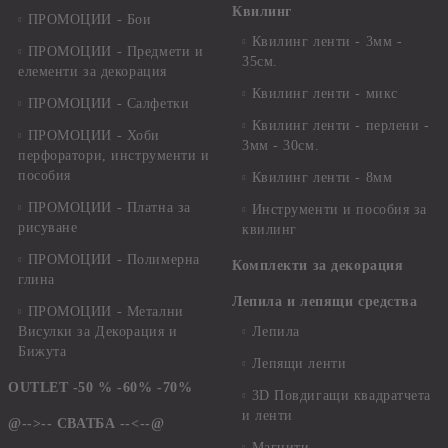
Квилинг
ПРОМОЦИИ - Бои
Квилинг ленти - 3мм -
ПРОМОЦИИ - Предмети и
35см.
елементи за декорация
Квилинг ленти - микс
ПРОМОЦИИ - Салфетки
Квилинг ленти - перлени -
ПРОМОЦИИ - Хоби
3мм - 30см.
перфоратори, инструменти и
пособия
Квилинг ленти - 8мм
ПРОМОЦИИ - Платна за
Инструменти и пособия за
рисуване
квилинг
ПРОМОЦИИ - Полимерна
Комплекти за декорация
глина
Лепила и лепящи средства
ПРОМОЦИИ - Метални
Висулки за Декорация и
Лепила
Бижута
Лепящи ленти
OUTLET -50 % -60% -70%
3D Повдигащи квадратчета
и ленти
@-->-- СВАТБА --<--@
Магнити