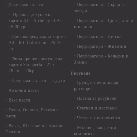
Декупажна хартия
Перфоратори - Сърца и
звезди
Оризова декупажна
хартия А4 - Alchemy of Art -
Перфоратори - Цветя, листа
25-30 гр.
и клонки
Оризова декупажна хартия
Перфоратори - Детски
А4 - Itd. Collection - 25-30
Перфоратори - Животни
гр.
Перфоратори - Коледни и
Фина оризова декупажна
Зимни
хартия Stamperia - 21 х
29.см. - 28гр.
Рисуване
Декупажна хартия - Други
Грунд и почистващи
разтвори
Антични пасти
Платна за рисуване
Вакс пасти
Стативи и поставки
Грунд, Основи, Релефни
пасти
Четки и инструменти
Варак, Шлак метал, Фолио,
Моливи, акварелни
Пантна
комплекти