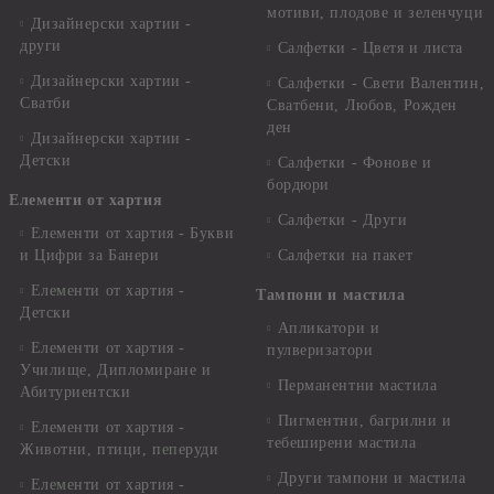
мотиви, плодове и зеленчуци
Дизайнерски хартии -
други
Салфетки - Цветя и листа
Дизайнерски хартии -
Салфетки - Свети Валентин,
Сватби
Сватбени, Любов, Рожден
ден
Дизайнерски хартии -
Детски
Салфетки - Фонове и
бордюри
Елементи от хартия
Салфетки - Други
Елементи от хартия - Букви
и Цифри за Банери
Салфетки на пакет
Елементи от хартия -
Тампони и мастила
Детски
Апликатори и
Елементи от хартия -
пулверизатори
Училище, Дипломиране и
Перманентни мастила
Абитуриентски
Пигментни, багрилни и
Елементи от хартия -
тебеширени мастила
Животни, птици, пеперуди
Други тампони и мастила
Елементи от хартия -