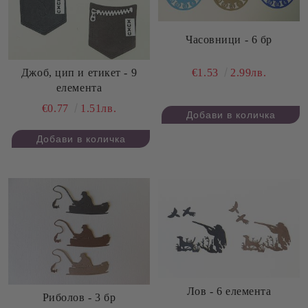
Часовници - 6 бр
€1.53
2.99лв.
Джоб, цип и етикет - 9
елемента
€0.77
1.51лв.
Лов - 6 елемента
Риболов - 3 бр