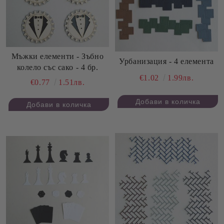
Мъжки елементи - Зъбно
Урбанизация - 4 елемента
колело със сако - 4 бр.
€1.02
1.99лв.
€0.77
1.51лв.