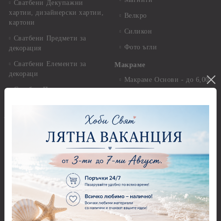
Сватбени Декупажни
хартии, дизайнерски хартии,
Велкро
картони
Силикон
Сватбени Предмети за
Фото ъгли
декорация
Сватбени Елементи за
Макраме
декораци
Макраме Основи - до 6,00
Сватба - Перли, камъчета,
см
панделки и дантели
Макраме Основи - 7,00 -
15,00 см
--<--@ КРЪЩЕНЕ @-->--
Макраме Основи - над 15,00
Кръщене - Предмети за
см
декорация - Кутии, Папки,
Бутилки, Книги
Макраме - Други материали
Кръщене - Елементи за
Опаковки
декорация
Мебелен обков и аксесоари
Кръщене - Хартии, картони,
данели , панделки
Дръжки
@--:---ГОТОВИ ПРОДУКТИ