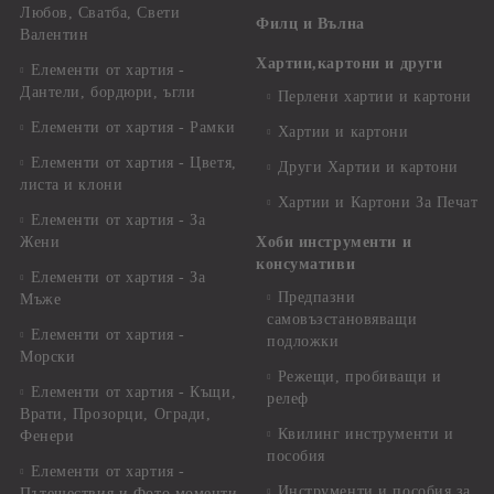
Любов, Сватба, Свети
Филц и Вълна
Валентин
Хартии,картони и други
Елементи от хартия -
Дантели, бордюри, ъгли
Перлени хартии и картони
Елементи от хартия - Рамки
Хартии и картони
Елементи от хартия - Цветя,
Други Хартии и картони
листа и клони
Хартии и Картони За Печат
Елементи от хартия - За
Жени
Хоби инструменти и
консумативи
Елементи от хартия - За
Предпазни
Мъже
самовъзстановяващи
Елементи от хартия -
подложки
Морски
Режещи, пробиващи и
Елементи от хартия - Къщи,
релеф
Врати, Прозорци, Огради,
Квилинг инструменти и
Фенери
пособия
Елементи от хартия -
Инструменти и пособия за
Пътешествия и Фото моменти