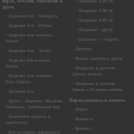
перла, металик, текстилни и
Панделки 2,00 см
други
Панделки 3,00 см
Акрилни бои - Stamperia
Панделки 4,00 см
Акрилни бои - Pentart
Панделки - други
Акрилни бои металик -
Панделки - с надпис
Pentart
Дантели
Акрилни бои - Artiste
Конци, ширити и други
Акрилна боя металик -
Artiste
Панделки и дантели -
Детски мотиви
Акрилни бои металик -
Dora Cadence
Панделки и дантели -
Зимни и Коледни мотиви
Антични бои
Перли,камъчета и копчета
Други - Акрилни, Маслени,
Темперни, Тебеширени бои
Перли
Алкохолни мастила и
Камъчета
оцветители
Копчета
Бои за стъкло, керамика и