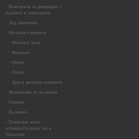
Комплекти за декорации с
надписи и пожелания
Лед лампички
Метални елементи
Метални Ъгли
Магнити
Обков
Халки
Други метални елементи
Механизми за часовник
Очички
Пълнежи
Плюшени мини
играчки,Пухкава тел и
Помпони