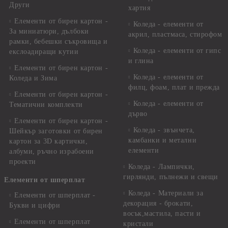
Други
хартия
Елементи от бирен картон -
Коледа - елементи от
За миниатюри, дълбоки
акрил, пластмаса, стирофом
рамки, бебешки съкровища и
Коледа - елементи от гипс
екслоадиращи кутии
и глина
Елементи от бирен картон -
Коледа - елементи от
Коледа и Зима
филц, фоам, плат и прежда
Елементи от бирен картон -
Коледа - елементи от
Тематични комплекти
дърво
Елементи от бирен картон -
Коледа - звънчета,
Шейкър заготовки от бирен
камбанки и метални
картон за 3D картички,
елементи
албуми, ръчно израбоени
проекти
Коледа - Лампички,
гирлянди, пълнежи и свещи
Елементи от шперплат
Коледа - Материали за
Елементи от шперплат -
декорация - брокати,
Букви и цифри
восък,мастила, пасти и
Елементи от шперплат
кристали