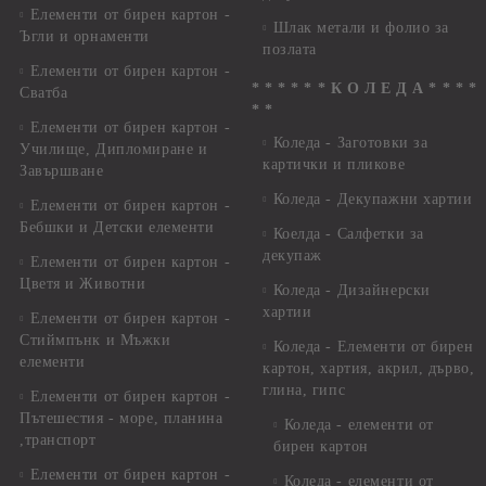
Елементи от бирен картон -
Шлак метали и фолио за
Ъгли и орнаменти
позлата
Елементи от бирен картон -
* * * * * * К О Л Е Д А * * * *
Сватба
* *
Елементи от бирен картон -
Коледа - Заготовки за
Училище, Дипломиране и
картички и пликове
Завършване
Коледа - Декупажни хартии
Елементи от бирен картон -
Бебшки и Детски елементи
Коелда - Салфетки за
декупаж
Елементи от бирен картон -
Цветя и Животни
Коледа - Дизайнерски
хартии
Елементи от бирен картон -
Стиймпънк и Мъжки
Коледа - Eлементи от бирен
елементи
картон, хартия, акрил, дърво,
глина, гипс
Елементи от бирен картон -
Пътешестия - море, планина
Коледа - елементи от
,транспорт
бирен картон
Елементи от бирен картон -
Коледа - елементи от