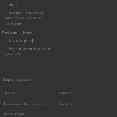
Щипки
Цветарска тел, тиксо,
пиафлора и хартии за
опаковане
Ембосинг / Релеф
Папки за релеф
Пудри и мастила за топъл
ембосинг
Бързи връзки:
За Нас
Търсене
Информация за доставка
Условия
Рекламации