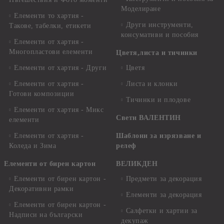
Моделиране
Елементи то хартия -
Други инструменти,
Такове, табелки, етикети
консумативи и пособия
Елементи от хартия -
Многопластови елементи
Цветя,листа и тичинки
Елементи от хартия - Други
Цветя
Елементи от хартия -
Листа и клонки
Готови композиции
Тичинки и плодове
Елементи от хартия - Микс
Свети ВАЛЕНТИН
елементи
Елементи от хартия -
Шаблони за изрязване и
Коледа и Зима
релеф
Елементи от бирен картон
ВЕЛИКДЕН
Елементи от бирен картон -
Предмети за декорация
Декоративни рамки
Елементи за декорация
Елементи от бирен картон -
Салфетки и хартии за
Надписи на български
декупаж