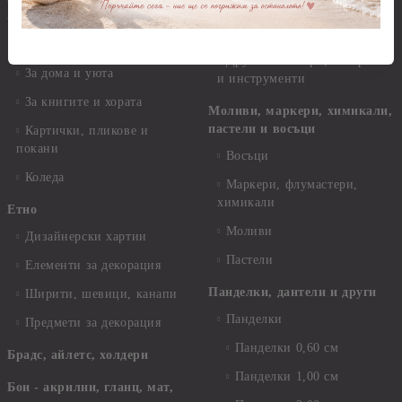
Закачалки
---:--@
Крака за мебели
Персанализирани подаръци
Други аксесоари, материали
За дома и уюта
и инструменти
За книгите и хората
Моливи, маркери, химикали,
пастели и восъци
Картички, пликове и
покани
Восъци
Коледа
Маркери, флумастери,
химикали
Етно
Моливи
Дизайнерски хартии
Пастели
Елементи за декорация
Панделки, дантели и други
Ширити, шевици, канапи
Панделки
Предмети за декорация
Панделки 0,60 см
Брадс, айлетс, холдери
Панделки 1,00 см
Бои - акрилни, гланц, мат,