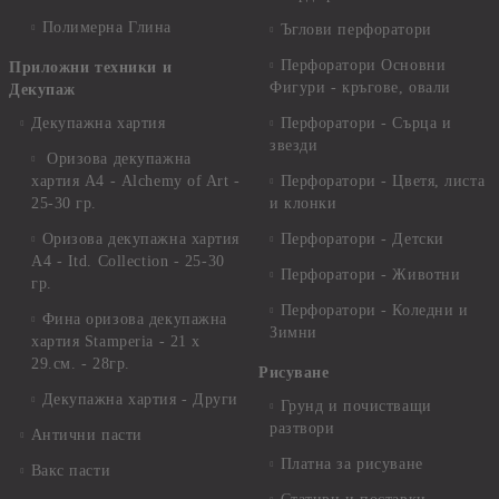
Полимерна Глина
Ъглови перфоратори
Перфоратори Основни
Приложни техники и
Фигури - кръгове, овали
Декупаж
Декупажна хартия
Перфоратори - Сърца и
звезди
Оризова декупажна
хартия А4 - Alchemy of Art -
Перфоратори - Цветя, листа
25-30 гр.
и клонки
Оризова декупажна хартия
Перфоратори - Детски
А4 - Itd. Collection - 25-30
Перфоратори - Животни
гр.
Перфоратори - Коледни и
Фина оризова декупажна
Зимни
хартия Stamperia - 21 х
29.см. - 28гр.
Рисуване
Декупажна хартия - Други
Грунд и почистващи
разтвори
Антични пасти
Платна за рисуване
Вакс пасти