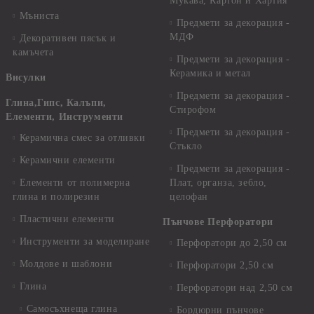
Мукава, Картон и Хартия
Мъниста
Предмети за декорация -
МДФ
Декоративен пясък и
камъчета
Предмети за декорация -
Керамика и метал
Висулки
Предмети за декорация -
Глина,Гипс, Калъпи,
Стирофом
Елементи, Инструменти
Предмети за декорация -
Керамична смес за отливки
Стъкло
Керамични елементи
Предмети за декорация -
Елементи от полимерна
Плат, органза, зебло,
глина и полирезин
целофан
Пластични елементи
Пънчове Перфоратори
Инструменти за моделиране
Перфоратори до 2,50 см
Молдове и шаблони
Перфоратори 2,50 см
Глина
Перфоратори над 2,50 см
Самосъхнеща глина
Бордюрни пънчове