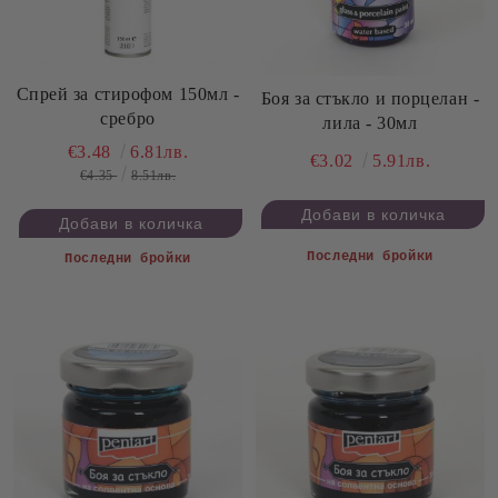
Спрей за стирофом 150мл -
Боя за стъкло и порцелан -
сребро
лила - 30мл
€3.48
6.81лв.
€3.02
5.91лв.
€4.35
8.51лв.
Последни бройки
Последни бройки