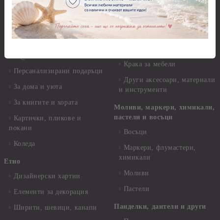
Опаковки
декорация
Мебелен обков и аксесоари
Кръщене - Хартии, картони,
данели , панделки
Дръжки
@--:---ГОТОВИ ПРОДУКТИ
Закачалки
---:--@
Крака за мебели
Персанализирани подаръци
Други аксесоари, материали
За дома и уюта
и инструменти
За книгите и хората
Моливи, маркери, химикали,
пастели и восъци
Картички, пликове и
покани
Восъци
Коледа
Маркери, флумастери,
химикали
Етно
Моливи
Дизайнерски хартии
Пастели
Елементи за декорация
Панделки, дантели и други
Ширити, шевици, канапи