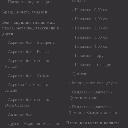
Панделки
Предмети за декорация
Панделки 0,60 см
Брадс, айлетс, холдери
Панделки 1,00 см
Бои - акрилни, гланц, мат,
перла, металик, текстилни и
Панделки 2,00 см
други
Панделки 3,00 см
Акрилни бои - Stamperia
Панделки 4,00 см
Акрилни бои - Pentart
Панделки - други
Акрилни бои металик -
Панделки - с надпис
Pentart
Дантели
Акрилни бои - Artiste
Конци, ширити и други
Акрилна боя металик -
Artiste
Панделки и дантели -
Детски мотиви
Акрилни бои металик -
Dora Cadence
Панделки и дантели -
Зимни и Коледни мотиви
Антични бои
Перли,камъчета и копчета
Други - Акрилни, Маслени,