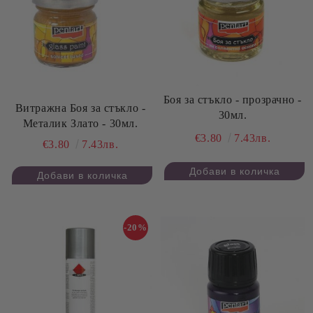
Боя за стъкло - прозрачно -
Витражна Боя за стъкло -
30мл.
Металик Злато - 30мл.
€3.80
7.43лв.
€3.80
7.43лв.
-20%