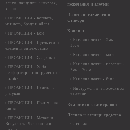
ленти, панделки, шнурове,
пожелания и албуми
канап
Изрязани елементи и
ПРОМОЦИИ - Копчета,
Стикери
мъниста, брадс и айлет
Квилинг
ПРОМОЦИИ - Бои
Квилинг ленти - 3мм -
ПРОМОЦИИ - Предмети и
35см.
елементи за декорация
Квилинг ленти - микс
ПРОМОЦИИ - Салфетки
Квилинг ленти - перлени -
ПРОМОЦИИ - Хоби
3мм - 30см.
перфоратори, инструменти и
пособия
Квилинг ленти - 8мм
ПРОМОЦИИ - Платна за
Инструменти и пособия за
рисуване
квилинг
ПРОМОЦИИ - Полимерна
Комплекти за декорация
глина
Лепила и лепящи средства
ПРОМОЦИИ - Метални
Висулки за Декорация и
Лепила
Бижута