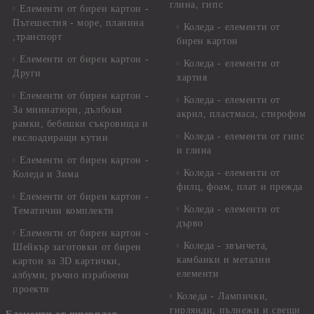
глина, гипс
Елементи от бирен картон -
Пътешестия - море, планина
Коледа - елементи от
,транспорт
бирен картон
Елементи от бирен картон -
Коледа - елементи от
Други
хартия
Елементи от бирен картон -
Коледа - елементи от
За миниатюри, дълбоки
акрил, пластмаса, стирофом
рамки, бебешки съкровища и
Коледа - елементи от гипс
екслоадиращи кутии
и глина
Елементи от бирен картон -
Коледа - елементи от
Коледа и Зима
филц, фоам, плат и прежда
Елементи от бирен картон -
Коледа - елементи от
Тематични комплекти
дърво
Елементи от бирен картон -
Коледа - звънчета,
Шейкър заготовки от бирен
камбанки и метални
картон за 3D картички,
елементи
албуми, ръчно израбоени
проекти
Коледа - Лампички,
гирлянди, пълнежи и свещи