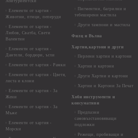
Абитуриентски
Пигментни, багрилни и
Елементи от хартия -
тебеширени мастила
Животни, птици, пеперуди
Други тампони и мастила
Елементи от хартия -
Любов, Сватба, Свети
Филц и Вълна
Валентин
Хартии,картони и други
Елементи от хартия -
Дантели, бордюри, ъгли
Перлени хартии и картони
Елементи от хартия - Рамки
Хартии и картони
Елементи от хартия - Цветя,
Други Хартии и картони
листа и клони
Хартии и Картони За Печат
Елементи от хартия - За
Жени
Хоби инструменти и
консумативи
Елементи от хартия - За
Предпазни
Мъже
самовъзстановяващи
Елементи от хартия -
подложки
Морски
Режещи, пробиващи и