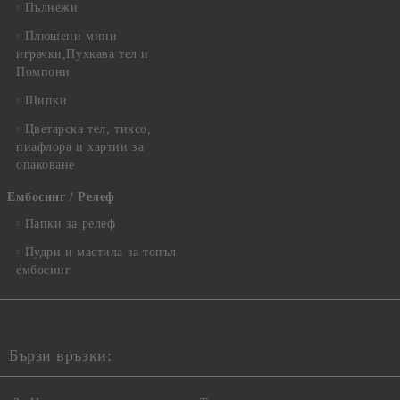
Пълнежи
Плюшени мини
играчки,Пухкава тел и
Помпони
Щипки
Цветарска тел, тиксо,
пиафлора и хартии за
опаковане
Ембосинг / Релеф
Папки за релеф
Пудри и мастила за топъл
ембосинг
Бързи връзки: