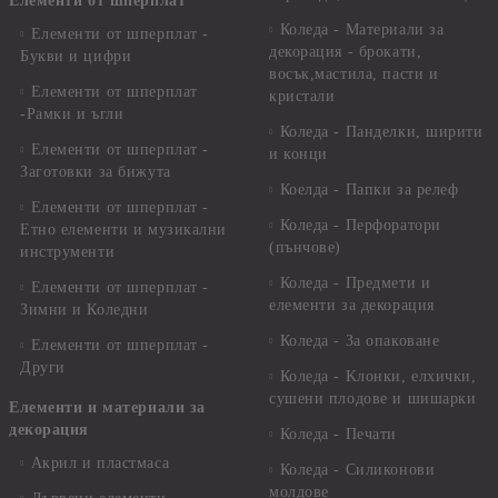
Елементи от шперплат
Коледа - Материали за
Елементи от шперплат -
декорация - брокати,
Букви и цифри
восък,мастила, пасти и
Елементи от шперплат
кристали
-Рамки и ъгли
Коледа - Панделки, ширити
Елементи от шперплат -
и конци
Заготовки за бижута
Коелда - Папки за релеф
Елементи от шперплат -
Коледа - Перфоратори
Етно елементи и музикални
(пънчове)
инструменти
Коледа - Предмети и
Елементи от шперплат -
елементи за декорация
Зимни и Коледни
Коледа - За опаковане
Елементи от шперплат -
Други
Коледа - Kлонки, елхички,
сушени плодове и шишарки
Елементи и материали за
декорация
Коледа - Печати
Акрил и пластмаса
Коледа - Силиконови
молдове