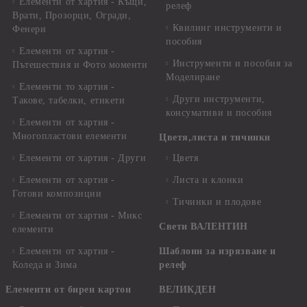
Елементи от хартия - Къщи,
релеф
Врати, Прозорци, Огради,
Квилинг инструменти и
Фенери
пособия
Елементи от хартия -
Инструменти и пособия за
Пътешествия и Фото моменти
Моделиране
Елементи то хартия -
Други инструменти,
Такове, табелки, етикети
консумативи и пособия
Елементи от хартия -
Многопластови елементи
Цветя,листа и тичинки
Елементи от хартия - Други
Цветя
Елементи от хартия -
Листа и клонки
Готови композиции
Тичинки и плодове
Елементи от хартия - Микс
Свети ВАЛЕНТИН
елементи
Елементи от хартия -
Шаблони за изрязване и
Коледа и Зима
релеф
Елементи от бирен картон
ВЕЛИКДЕН