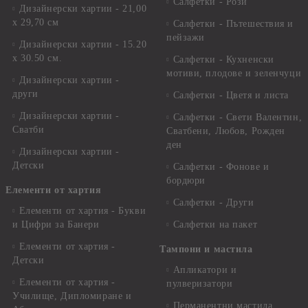
Салфетки - Рози
Дизайнерски хартии - 21,00
х 29,70 см
Салфетки - Пътешествия и
пейзажи
Дизайнерски хартии - 15.20
x 30.50 см.
Салфетки - Кухненски
мотиви, плодове и зеленчуци
Дизайнерски хартии -
други
Салфетки - Цветя и листа
Дизайнерски хартии -
Салфетки - Свети Валентин,
Сватби
Сватбени, Любов, Рожден
ден
Дизайнерски хартии -
Детски
Салфетки - Фонове и
бордюри
Елементи от хартия
Салфетки - Други
Елементи от хартия - Букви
и Цифри за Банери
Салфетки на пакет
Елементи от хартия -
Тампони и мастила
Детски
Апликатори и
Елементи от хартия -
пулверизатори
Училище, Дипломиране и
Перманентни мастила