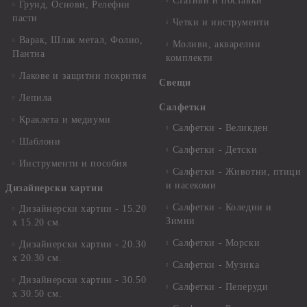
Стативи и поставки
Грунд, Основи, Релефни
пасти
Четки и инструменти
Варак, Шлак метал, Фолио,
Моливи, акварелни
Пантна
комплекти
Лакове и защитни покрития
Свещи
Лепила
Салфетки
Краклета и медиуми
Салфетки - Великден
Шаблони
Салфетки - Детски
Инструменти и пособия
Салфетки - Животни, птици
и насекоми
Дизайнерски хартии
Салфетки - Коледни и
Дизайнерски хартии - 15.20
Зимни
х 15.20 см.
Салфетки - Морски
Дизайнерски хартии - 20.30
х 20.30 см.
Салфетки - Музика
Дизайнерски хартии - 30.50
Салфетки - Пеперуди
х 30.50 см.