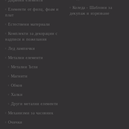
Дървени елементи
Коледа - Шаблони за
Елементи от филц, фоам и
декупаж и изрязване
плат
Естествени материали
Комплекти за декорации с
надписи и пожелания
Лед лампички
Метални елементи
Метални Ъгли
Магнити
Обков
Халки
Други метални елементи
Механизми за часовник
Очички