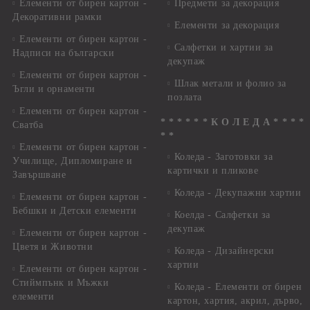
Елементи от бирен картон -
Предмети за декорация
Декоративни рамки
Елементи за декорация
Елементи от бирен картон -
Салфетки и хартии за
Надписи на български
декупаж
Елементи от бирен картон -
Шлак метали и фолио за
Ъгли и орнаменти
позлата
Елементи от бирен картон -
* * * * * * К О Л Е Д А * * * *
Сватба
* *
Елементи от бирен картон -
Коледа - Заготовки за
Училище, Дипломиране и
картички и пликове
Завършване
Коледа - Декупажни хартии
Елементи от бирен картон -
Бебшки и Детски елементи
Коелда - Салфетки за
декупаж
Елементи от бирен картон -
Цветя и Животни
Коледа - Дизайнерски
хартии
Елементи от бирен картон -
Стиймпънк и Мъжки
Коледа - Eлементи от бирен
елементи
картон, хартия, акрил, дърво,