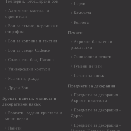
Темперни, Тебеширени бои
Перли
Алкохолни мастила и
Камъчета
оцветители
Копчета
Бои за стъкло, керамика и
стирофом
Печати
Бои за коприна и текстил
Акрилни блокчета и
ръкохватки
Бои за свещи Cadence
Силиконови печати
Солвентни бои, Патина
Гумени печати
Универсални контури
Печати за восък
Реагенти, ръжда
Предмети за декорация
Други Бои
Предмети за декорация -
Брокат, пайети, мъниста и
Акрил и пластмаса
декоративен пясък
Предмети за декорация -
Брокати, ледени кристали и
Дърво
мини перли
Предмети за декорация -
Пайети