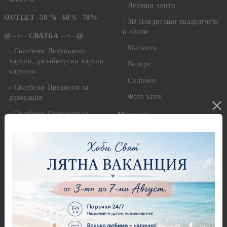
Лепящи ленти
OUTLET -50 % -60% -70%
3D Повдигащи квадратчета
и ленти
@-->-- СВАТБА --<--@
Магнити
Сватбени Декупажни
хартии, дизайнерски хартии,
Велкро
картони
Силикон
Сватбени Предмети за
Фото ъгли
декорация
Сватбени Елементи за
Макраме
декораци
Макраме Основи - до 6,00
Сватба - Перли, камъчета,
см
панделки и дантели
Макраме Основи - 7,00 -
15,00 см
--<--@ КРЪЩЕНЕ @-->--
Макраме Основи - над 15,00
Кръщене - Предмети за
см
декорация - Кутии, Папки,
Бутилки, Книги
Макраме - Други материали
Кръщене - Елементи за