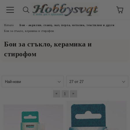
Начало
Бои - акрилни, гланц, мат, перла, металик, текстилни и други
Бои за стъкло, керамика и стирофом
Бои за стъкло, керамика и
стирофом
«
»
1