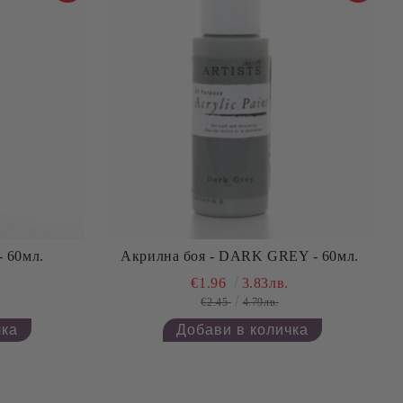
- 60мл.
Акрилна боя - DARK GREY - 60мл.
€1.96
3.83лв.
€2.45
4.79лв.