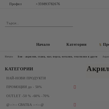
Профил
+359893782676
Начало
Категории
Пр
Начало
Бои - акрилни, гланц, мат, перла, металик, текстилни и други
Акрил
Акрилн
КАТЕГОРИИ
НАЙ-НОВИ ПРОДУКТИ
ПРОМОЦИИ до - 50%
ПРОМОЦИИ - Силиконови молдове и
OUTLET -50 % -60% -70%
форми за отливки
@-->-- СВАТБА --<--@