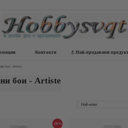
омоции
Контакти
Най-продавани продук
ни бои - Artiste
и бои - Artiste
-20%