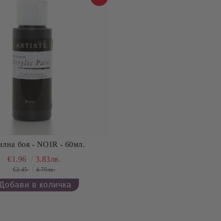
лна боя - NOIR - 60мл.
€1.96
3.83лв.
€2.45
4.79лв.