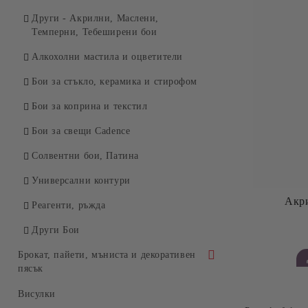
Други - Акрилни, Маслени,
Темперни, Тебеширени бои
Алкохолни мастила и оцветители
Бои за стъкло, керамика и стирофом
Бои за коприна и текстил
Бои за свещи Cadence
Солвентни бои, Патина
Универсални контури
Акри
Реагенти, ръжда
Други Бои
Брокат, пайети, мъниста и декоративен
пясък
Брокати, ледени кристали и мини
Висулки
перли