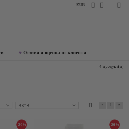
EUR
ти
Отзиви и оценка от клиенти
4 продукт(и)
«
»
1
-20%
-20%