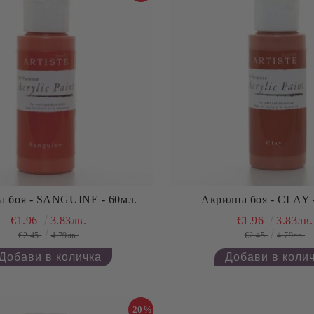
а боя - SANGUINE - 60мл.
Акрилна боя - CLAY 
€1.96
3.83лв.
€1.96
3.83лв.
€2.45
4.79лв.
€2.45
4.79лв.
-20%