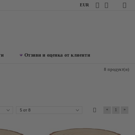
EUR
ти
Отзиви и оценка от клиенти
8 продукт(и)
«
»
1