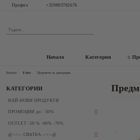
Профил
+359893782676
Начало
Категории
Пр
Начало
Етно
Предмети за декорация
Предм
КАТЕГОРИИ
НАЙ-НОВИ ПРОДУКТИ
ПРОМОЦИИ до - 50%
ПРОМОЦИИ - Силиконови молдове и
OUTLET -50 % -60% -70%
форми за отливки
@-->-- СВАТБА --<--@