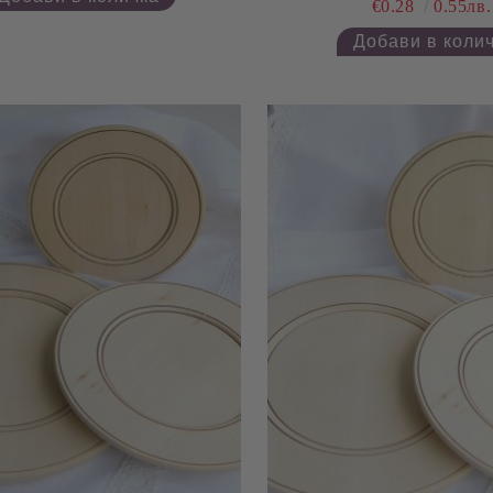
€0.28
0.55лв.