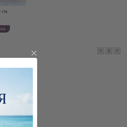
 см.
«
»
1