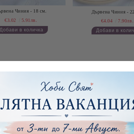
рвена Чиния - 18 см.
Дървена Чиния - 22
€3.02
5.91лв.
€4.04
7.90лв.