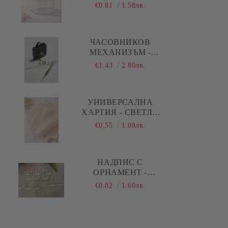
АКРИЛНА КУТИЯ С
€0.81
1.58лв.
КАПАК И ОБЛИ
РЪБОВЕ - 1 БР.
ЧАСОВНИКОВ
МЕХАНИЗЪМ -
ПЛАВЕН ( ДЪЛГА
€1.43
2.80лв.
РЕЗБА ) - ЗЛАТИСТИ
ПРАВИ СТРЕЛКИ
УНИВЕРСАЛНА
ХАРТИЯ - СВЕТЛО
БЕЖОВО - 29,00 Х
€0.55
1.08лв.
28,50 СМ - 5 ЛИСТА
НАДПИС С
ОРНАМЕНТ -
БЕБЕШКИ
€0.82
1.60лв.
СЪКРОВИЩА,
КОСИЧКА, КРЪСТЧЕ -
1 КОМПЛЕКТА