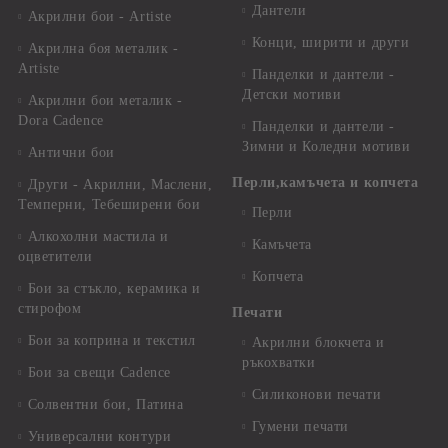
Дантели
Акрилни бои - Artiste
Конци, ширити и други
Акрилна боя металик -
Artiste
Панделки и дантели -
Детски мотиви
Акрилни бои металик -
Dora Cadence
Панделки и дантели -
Зимни и Коледни мотиви
Антични бои
Перли,камъчета и копчета
Други - Акрилни, Маслени,
Темперни, Тебеширени бои
Перли
Алкохолни мастила и
Камъчета
оцветители
Копчета
Бои за стъкло, керамика и
стирофом
Печати
Бои за коприна и текстил
Акрилни блокчета и
ръкохватки
Бои за свещи Cadence
Силиконови печати
Солвентни бои, Патина
Гумени печати
Универсални контури