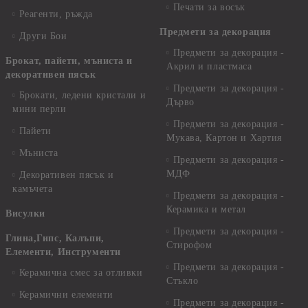
Печати за восък
Реагенти, ръжда
Предмети за декорация
Други Бои
Предмети за декорация -
Брокат, пайети, мъниста и
Акрил и пластмаса
декоративен пясък
Предмети за декорация -
Брокати, ледени кристали и
Дърво
мини перли
Предмети за декорация -
Пайети
Мукава, Картон и Хартия
Мъниста
Предмети за декорация -
МДФ
Декоративен пясък и
камъчета
Предмети за декорация -
Керамика и метал
Висулки
Предмети за декорация -
Глина,Гипс, Калъпи,
Стирофом
Елементи, Инструменти
Предмети за декорация -
Керамична смес за отливки
Стъкло
Керамични елементи
Предмети за декорация -