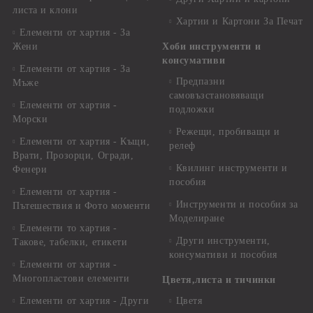
листа и клони
Хартии и Картони За Печат
Елементи от хартия - За
Жени
Хоби инструменти и
консумативи
Елементи от хартия - За
Предпазни
Мъже
самовъзстановяващи
Елементи от хартия -
подложки
Морски
Режещи, пробиващи и
Елементи от хартия - Къщи,
релеф
Врати, Прозорци, Огради,
Квилинг инструменти и
Фенери
пособия
Елементи от хартия -
Инструменти и пособия за
Пътешествия и Фото моменти
Моделиране
Елементи то хартия -
Други инструменти,
Такове, табелки, етикети
консумативи и пособия
Елементи от хартия -
Многопластови елементи
Цветя,листа и тичинки
Елементи от хартия - Други
Цветя