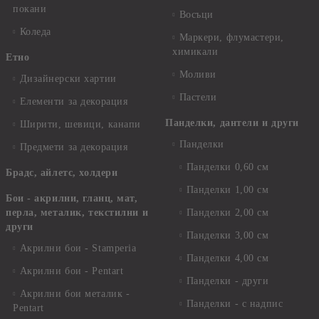
покани
Восъци
Коледа
Маркери, флумастери,
химикали
Етно
Моливи
Дизайнерски хартии
Пастели
Елементи за декорация
Панделки, дантели и други
Ширити, шевици, канапи
Панделки
Предмети за декорация
Панделки 0,60 см
Брадс, айлетс, холдери
Панделки 1,00 см
Бои - акрилни, гланц, мат,
перла, металик, текстилни и
Панделки 2,00 см
други
Панделки 3,00 см
Акрилни бои - Stamperia
Панделки 4,00 см
Акрилни бои - Pentart
Панделки - други
Акрилни бои металик -
Панделки - с надпис
Pentart