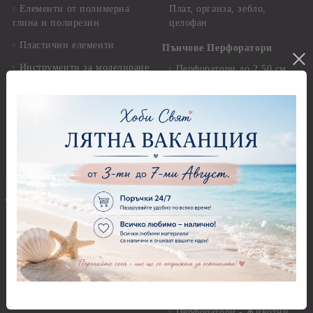
Елементи от полимерна
Плат, органза, зебло,
глина и полирезин
целофан
Пластични елементи
Пънчове Перфоратори
Инструменти за моделиране
Перфоратори до 2,50 см
Молдове и шаблони
Перфоратори 2,50 см
Глина
Перфоратори над 2,50 см
Самосъхнеща глина
Бордюрни пънчове
Полимерна Глина
Ъглови перфоратори
Перфоратори Основни
Приложни техники и
Фигури - кръгове, овали
Декупаж
Декупажна хартия
Перфоратори - Сърца и
звезди
Оризова декупажна
хартия А4 - Alchemy of Art -
Перфоратори - Цветя, листа
25-30 гр.
и клонки
Оризова декупажна хартия
Перфоратори - Детски
А4 - Itd. Collection - 25-30
Перфоратори - Животни