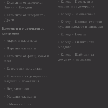
Коледа - Предмети и
Елементи от шперплат -
елементи за декорация
Зимни и Коледни
Коледа - За опаковане
Елементи от шперплат -
Други
Коледа - Kлонки, елхички,
сушени плодове и шишарки
Елементи и материали за
декорация
Коледа - Печати
Акрил и пластмаса
Коледа - Силиконови
молдове
Дървени елементи
Коледа - Шаблони за
Елементи от филц, фоам и
декупаж и изрязване
плат
Естествени материали
Комплекти за декорации с
надписи и пожелания
Лед лампички
Метални елементи
Метални Ъгли