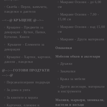
Макраме Основи - до 6,00
Сватба - Перли, камъчета,
см
панделки и дантели
Макраме Основи - 7,00 -
15,00 см
--<--@ КРЪЩЕНЕ @-->--
Макраме Основи - над 15,00
Кръщене - Предмети за
см
декорация - Кутии, Папки,
Бутилки, Книги
Макраме - Други материали
Кръщене - Елементи за
Опаковки
декорация
Мебелен обков и аксесоари
Кръщене - Хартии, картони,
данели , панделки
Дръжки
@--:---ГОТОВИ ПРОДУКТИ
Закачалки
---:--@
Крака за мебели
Персанализирани подаръци
Други аксесоари, материали
За дома и уюта
и инструменти
За книгите и хората
Моливи, маркери, химикали,
пастели и восъци
Картички, пликове и