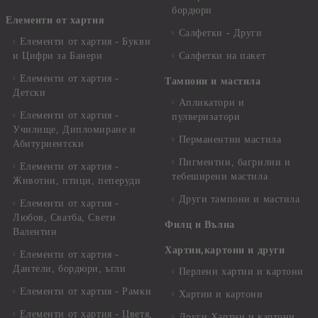
бордюри
Елементи от хартия
Салфетки - Други
Елементи от хартия - Букви
и Цифри за Банери
Салфетки на пакет
Елементи от хартия -
Тампони и мастила
Детски
Апликатори и
Елементи от хартия -
пулверизатори
Училище, Дипломиране и
Перманентни мастила
Абитуриентски
Пигментни, багрилни и
Елементи от хартия -
тебеширени мастила
Животни, птици, пеперуди
Други тампони и мастила
Елементи от хартия -
Любов, Сватба, Свети
Филц и Вълна
Валентин
Хартии,картони и други
Елементи от хартия -
Дантели, бордюри, ъгли
Перлени хартии и картони
Елементи от хартия - Рамки
Хартии и картони
Елементи от хартия - Цветя,
Други Хартии и картони