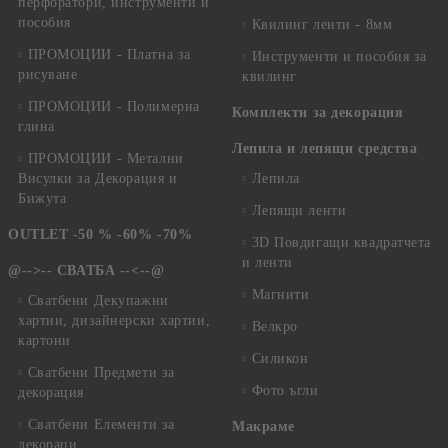
перфоратори, инструменти и
пособия
Квилинг ленти - 8мм
ПРОМОЦИИ - Платна за
Инструменти и пособия за
рисуване
квилинг
ПРОМОЦИИ - Полимерна
Комплекти за декорация
глина
Лепила и лепящи средства
ПРОМОЦИИ - Метални
Висулки за Декорация и
Лепила
Бижута
Лепящи ленти
OUTLET -50 % -60% -70%
3D Повдигащи квадратчета
и ленти
@-->-- СВАТБА --<--@
Магнити
Сватбени Декупажни
хартии, дизайнерски хартии,
Велкро
картони
Силикон
Сватбени Предмети за
Фото ъгли
декорация
Сватбени Елементи за
Макраме
декораци