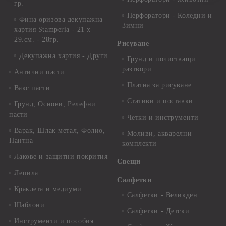
гр.
Перфоратори - Коледни и
Фина оризова декупажна
Зимни
хартия Stamperia - 21 х
29.см. - 28гр.
Рисуване
Декупажна хартия - Други
Грунд и почистващи
разтвори
Антични пасти
Платна за рисуване
Вакс пасти
Стативи и поставки
Грунд, Основи, Релефни
пасти
Четки и инструменти
Варак, Шлак метал, Фолио,
Моливи, акварелни
Пантна
комплекти
Лакове и защитни покрития
Свещи
Лепила
Салфетки
Краклета и медиуми
Салфетки - Великден
Шаблони
Салфетки - Детски
Инструменти и пособия