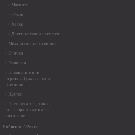
Магнити
Обков
Халки
Други метални елементи
Механизми за часовник
Очички
Пълнежи
Плюшени мини
играчки,Пухкава тел и
Помпони
Щипки
Цветарска тел, тиксо,
пиафлора и хартии за
опаковане
Ембосинг / Релеф