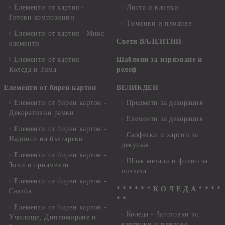
Елементи от хартия -
Листа и клонки
Готови композиции
Тичинки и плодове
Елементи от хартия - Микс
Свети ВАЛЕНТИН
елементи
Елементи от хартия -
Шаблони за изрязване и
Коледа и Зима
релеф
Елементи от бирен картон
ВЕЛИКДЕН
Елементи от бирен картон -
Предмети за декорация
Декоративни рамки
Елементи за декорация
Елементи от бирен картон -
Салфетки и хартии за
Надписи на български
декупаж
Елементи от бирен картон -
Шлак метали и фолио за
Ъгли и орнаменти
позлата
Елементи от бирен картон -
* * * * * * К О Л Е Д А * * * *
Сватба
* *
Елементи от бирен картон -
Коледа - Заготовки за
Училище, Дипломиране и
картички и пликове