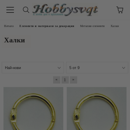
Начало
Елементи и материали за декорация
Метални елементи
Халки
Халки
«
»
1