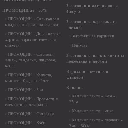
НАЙ-НОВИ ПРОДУКТИ
Заготовки и материали за
ПРОМОЦИИ до - 50%
бижута
ПРОМОЦИИ - Силиконови
Заготовки за картички и
молдове и форми за отливки
пликове
ПРОМОЦИИ - Дизайнерски
Заготовки за картички
хартии, изрязани елементи,
стикери
Пликове
ПРОМОЦИИ - Сатенени
Заготовки за папки, книги за
ленти, панделки, шнурове,
пожелания и албуми
канап
Изрязани елементи и
ПРОМОЦИИ - Копчета,
Стикери
мъниста, брадс и айлет
Квилинг
ПРОМОЦИИ - Бои
Квилинг ленти - 3мм -
ПРОМОЦИИ - Предмети и
35см.
елементи за декорация
Квилинг ленти - микс
ПРОМОЦИИ - Салфетки
Квилинг ленти - перлени -
ПРОМОЦИИ - Хоби
3мм - 30см.