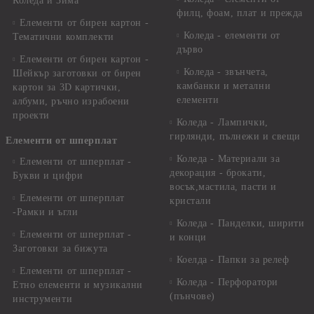
Коледа и Зима
филц, фоам, плат и прежда
Елементи от бирен картон -
Коледа - елементи от
Тематични комплекти
дърво
Елементи от бирен картон -
Коледа - звънчета,
Шейкър заготовки от бирен
камбанки и метални
картон за 3D картички,
елементи
албуми, ръчно израбоени
проекти
Коледа - Лампички,
гирлянди, пълнежи и свещи
Елементи от шперплат
Коледа - Материали за
Елементи от шперплат -
декорация - брокати,
Букви и цифри
восък,мастила, пасти и
Елементи от шперплат
кристали
-Рамки и ъгли
Коледа - Панделки, ширити
Елементи от шперплат -
и конци
Заготовки за бижута
Коелда - Папки за релеф
Елементи от шперплат -
Коледа - Перфоратори
Етно елементи и музикални
(пънчове)
инструменти