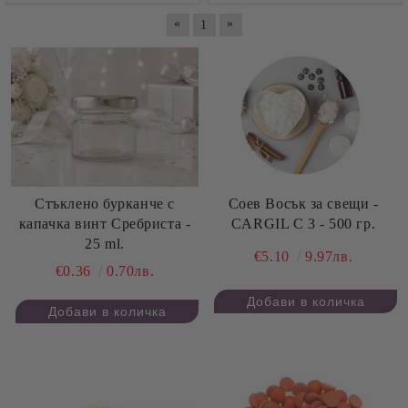
«
»
1
Стъклено бурканче с
Соев Восък за свещи -
капачка винт Сребриста -
CARGIL C 3 - 500 гр.
25 ml.
€5.10
9.97лв.
€0.36
0.70лв.