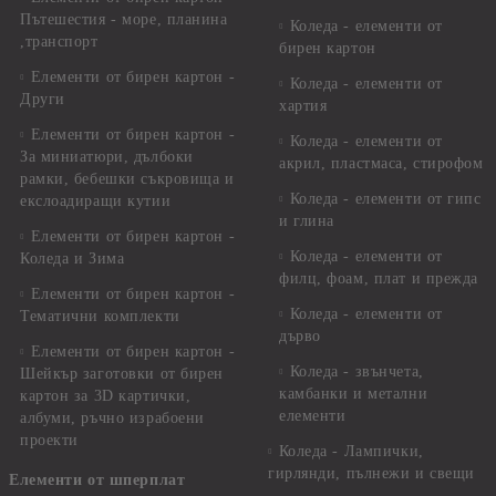
Пътешестия - море, планина
Коледа - елементи от
,транспорт
бирен картон
Елементи от бирен картон -
Коледа - елементи от
Други
хартия
Елементи от бирен картон -
Коледа - елементи от
За миниатюри, дълбоки
акрил, пластмаса, стирофом
рамки, бебешки съкровища и
Коледа - елементи от гипс
екслоадиращи кутии
и глина
Елементи от бирен картон -
Коледа - елементи от
Коледа и Зима
филц, фоам, плат и прежда
Елементи от бирен картон -
Коледа - елементи от
Тематични комплекти
дърво
Елементи от бирен картон -
Коледа - звънчета,
Шейкър заготовки от бирен
камбанки и метални
картон за 3D картички,
елементи
албуми, ръчно израбоени
проекти
Коледа - Лампички,
гирлянди, пълнежи и свещи
Елементи от шперплат