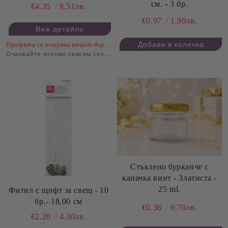
см. - 3 бр.
€4.35
8.51лв.
€0.97
1.90лв.
Виж детайли
Продукта се изчерпва твърде бързо.
Очаквайте отново съвсем скоро
Стъклено бурканче с
капачка винт - Златиста -
25 ml.
Фитил с щифт за свещ - 10
бр.- 18,00 см
€0.36
0.70лв.
€2.20
4.30лв.