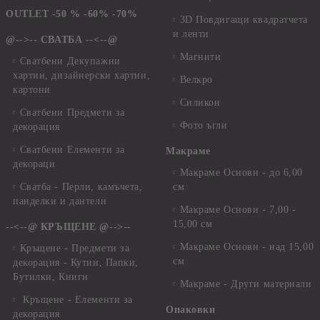
OUTLET -50 % -60% -70%
3D Повдигащи квадратчета
и ленти
@-->-- СВАТБА --<--@
Магнити
Сватбени Декупажни
хартии, дизайнерски хартии,
Велкро
картони
Силикон
Сватбени Предмети за
Фото ъгли
декорация
Сватбени Елементи за
Макраме
декораци
Макраме Основи - до 6,00
Сватба - Перли, камъчета,
см
панделки и дантели
Макраме Основи - 7,00 -
15,00 см
--<--@ КРЪЩЕНЕ @-->--
Макраме Основи - над 15,00
Кръщене - Предмети за
см
декорация - Кутии, Папки,
Бутилки, Книги
Макраме - Други материали
Кръщене - Елементи за
Опаковки
декорация