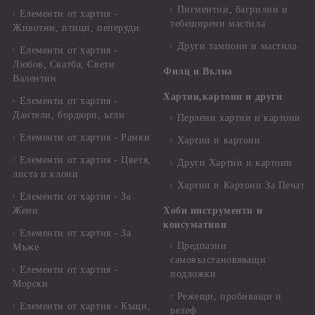
Пигментни, багрилни и
Елементи от хартия -
тебеширени мастила
Животни, птици, пеперуди
Други тампони и мастила
Елементи от хартия -
Любов, Сватба, Свети
Филц и Вълна
Валентин
Хартии,картони и други
Елементи от хартия -
Дантели, бордюри, ъгли
Перлени хартии и картони
Елементи от хартия - Рамки
Хартии и картони
Елементи от хартия - Цветя,
Други Хартии и картони
листа и клони
Хартии и Картони За Печат
Елементи от хартия - За
Жени
Хоби инструменти и
консумативи
Елементи от хартия - За
Предпазни
Мъже
самовъзстановяващи
Елементи от хартия -
подложки
Морски
Режещи, пробиващи и
Елементи от хартия - Къщи,
релеф