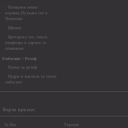
Плюшени мини
играчки,Пухкава тел и
Помпони
Щипки
Цветарска тел, тиксо,
пиафлора и хартии за
опаковане
Ембосинг / Релеф
Папки за релеф
Пудри и мастила за топъл
ембосинг
Бързи връзки:
За Нас
Търсене