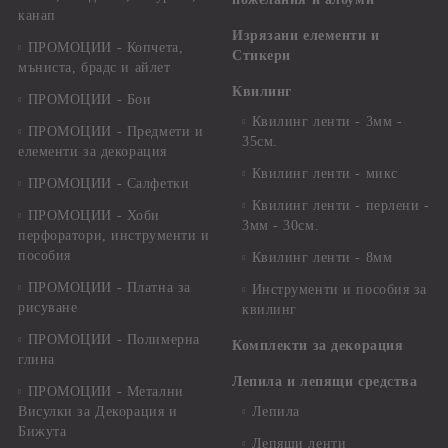
канап
Изрязани елементи и
ПРОМОЦИИ - Копчета,
Стикери
мъниста, брадс и айлет
Квилинг
ПРОМОЦИИ - Бои
Квилинг ленти - 3мм -
ПРОМОЦИИ - Предмети и
35см.
елементи за декорация
Квилинг ленти - микс
ПРОМОЦИИ - Салфетки
Квилинг ленти - перлени -
ПРОМОЦИИ - Хоби
3мм - 30см.
перфоратори, инструменти и
пособия
Квилинг ленти - 8мм
ПРОМОЦИИ - Платна за
Инструменти и пособия за
рисуване
квилинг
ПРОМОЦИИ - Полимерна
Комплекти за декорация
глина
Лепила и лепящи средства
ПРОМОЦИИ - Метални
Висулки за Декорация и
Лепила
Бижута
Лепящи ленти