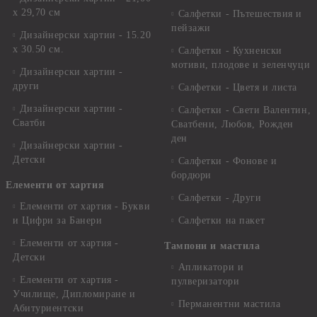
х 29,70 см
Салфетки - Пътешествия и
пейзажи
Дизайнерски хартии - 15.20
x 30.50 см.
Салфетки - Кухненски
мотиви, плодове и зеленчуци
Дизайнерски хартии -
други
Салфетки - Цветя и листа
Дизайнерски хартии -
Салфетки - Свети Валентин,
Сватби
Сватбени, Любов, Рожден
ден
Дизайнерски хартии -
Детски
Салфетки - Фонове и
бордюри
Елементи от хартия
Салфетки - Други
Елементи от хартия - Букви
и Цифри за Банери
Салфетки на пакет
Елементи от хартия -
Тампони и мастила
Детски
Апликатори и
Елементи от хартия -
пулверизатори
Училище, Дипломиране и
Перманентни мастила
Абитуриентски