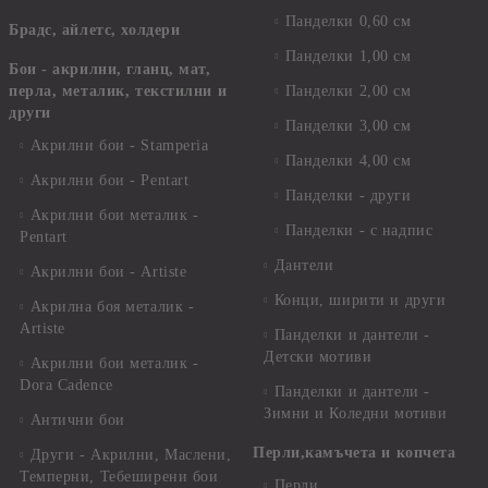
Панделки 0,60 см
Брадс, айлетс, холдери
Панделки 1,00 см
Бои - акрилни, гланц, мат,
перла, металик, текстилни и
Панделки 2,00 см
други
Панделки 3,00 см
Акрилни бои - Stamperia
Панделки 4,00 см
Акрилни бои - Pentart
Панделки - други
Акрилни бои металик -
Панделки - с надпис
Pentart
Дантели
Акрилни бои - Artiste
Конци, ширити и други
Акрилна боя металик -
Artiste
Панделки и дантели -
Детски мотиви
Акрилни бои металик -
Dora Cadence
Панделки и дантели -
Зимни и Коледни мотиви
Антични бои
Перли,камъчета и копчета
Други - Акрилни, Маслени,
Темперни, Тебеширени бои
Перли