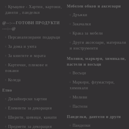
Мебелен обков и аксесоари
Кръщене - Хартии, картони,
данели , панделки
Дръжки
@--:---ГОТОВИ ПРОДУКТИ
Закачалки
---:--@
Крака за мебели
Персанализирани подаръци
Други аксесоари, материали
За дома и уюта
и инструменти
За книгите и хората
Моливи, маркери, химикали,
пастели и восъци
Картички, пликове и
покани
Восъци
Коледа
Маркери, флумастери,
химикали
Етно
Моливи
Дизайнерски хартии
Пастели
Елементи за декорация
Панделки, дантели и други
Ширити, шевици, канапи
Панделки
Предмети за декорация