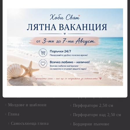
Мъниста
Предмети за декорация -
МДФ
Декоративен пясък и
камъчета
Предмети за декорация -
Керамика и метал
Висулки
Предмети за декорация -
Глина,Гипс, Калъпи,
Стирофом
Елементи, Инструменти
Предмети за декорация -
Керамична смес за отливки
Стъкло
Керамични елементи
Предмети за декорация -
Елементи от полимерна
Плат, органза, зебло,
глина и полирезин
целофан
Пластични елементи
Пънчове Перфоратори
Инструменти за моделиране
Перфоратори до 2,50 см
Молдове и шаблони
Перфоратори 2,50 см
Глина
Перфоратори над 2,50 см
Самосъхнеща глина
Бордюрни пънчове