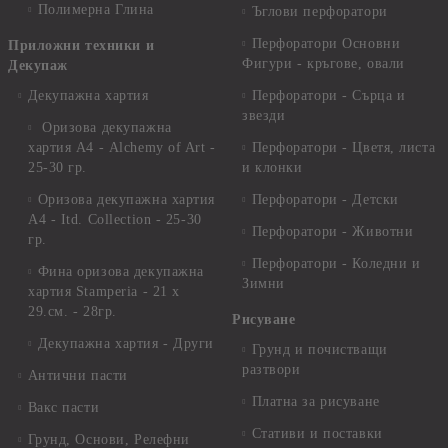
Полимерна Глина
Ъглови перфоратори
Перфоратори Основни
Приложни техники и
Фигури - кръгове, овали
Декупаж
Декупажна хартия
Перфоратори - Сърца и
звезди
Оризова декупажна
хартия А4 - Alchemy of Art -
Перфоратори - Цветя, листа
25-30 гр.
и клонки
Оризова декупажна хартия
Перфоратори - Детски
А4 - Itd. Collection - 25-30
Перфоратори - Животни
гр.
Перфоратори - Коледни и
Фина оризова декупажна
Зимни
хартия Stamperia - 21 х
29.см. - 28гр.
Рисуване
Декупажна хартия - Други
Грунд и почистващи
разтвори
Антични пасти
Платна за рисуване
Вакс пасти
Стативи и поставки
Грунд, Основи, Релефни