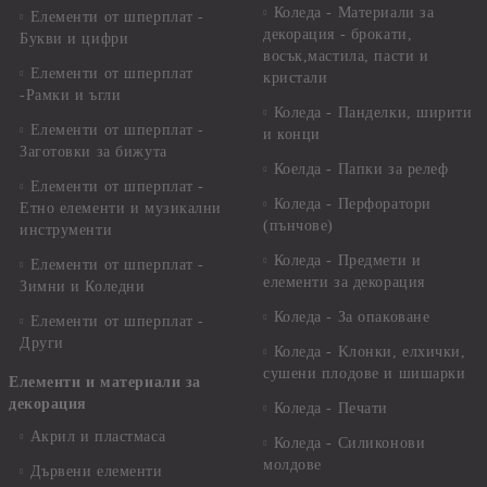
Коледа - Материали за
Елементи от шперплат -
декорация - брокати,
Букви и цифри
восък,мастила, пасти и
Елементи от шперплат
кристали
-Рамки и ъгли
Коледа - Панделки, ширити
Елементи от шперплат -
и конци
Заготовки за бижута
Коелда - Папки за релеф
Елементи от шперплат -
Коледа - Перфоратори
Етно елементи и музикални
(пънчове)
инструменти
Коледа - Предмети и
Елементи от шперплат -
елементи за декорация
Зимни и Коледни
Коледа - За опаковане
Елементи от шперплат -
Други
Коледа - Kлонки, елхички,
сушени плодове и шишарки
Елементи и материали за
декорация
Коледа - Печати
Акрил и пластмаса
Коледа - Силиконови
молдове
Дървени елементи