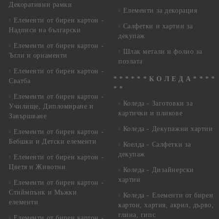
Декоративни рамки
Елементи за декорация
Елементи от бирен картон -
Салфетки и хартии за
Надписи на български
декупаж
Елементи от бирен картон -
Шлак метали и фолио за
Ъгли и орнаменти
позлата
Елементи от бирен картон -
* * * * * * К О Л Е Д А * * * *
Сватба
* *
Елементи от бирен картон -
Коледа - Заготовки за
Училище, Дипломиране и
картички и пликове
Завършване
Коледа - Декупажни хартии
Елементи от бирен картон -
Бебшки и Детски елементи
Коелда - Салфетки за
декупаж
Елементи от бирен картон -
Цветя и Животни
Коледа - Дизайнерски
хартии
Елементи от бирен картон -
Стиймпънк и Мъжки
Коледа - Eлементи от бирен
елементи
картон, хартия, акрил, дърво,
глина, гипс
Елементи от бирен картон -