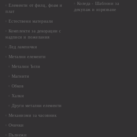
Коледа - Шаблони за
Елементи от филц, фоам и
декупаж и изрязване
плат
Естествени материали
Комплекти за декорации с
надписи и пожелания
Лед лампички
Метални елементи
Метални Ъгли
Магнити
Обков
Халки
Други метални елементи
Механизми за часовник
Очички
Пълнежи