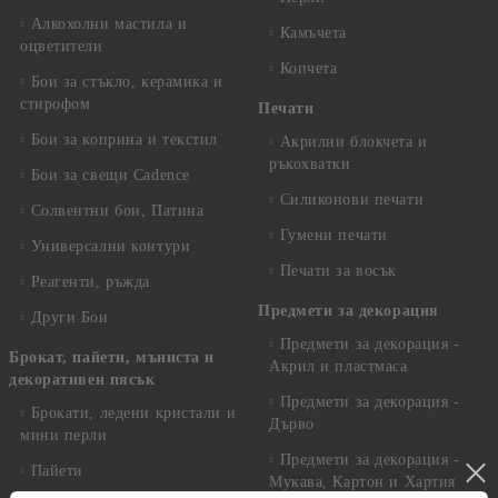
Алкохолни мастила и
Камъчета
оцветители
Копчета
Бои за стъкло, керамика и
стирофом
Печати
Бои за коприна и текстил
Акрилни блокчета и
ръкохватки
Бои за свещи Cadence
Силиконови печати
Солвентни бои, Патина
Гумени печати
Универсални контури
Печати за восък
Реагенти, ръжда
Предмети за декорация
Други Бои
Предмети за декорация -
Брокат, пайети, мъниста и
Акрил и пластмаса
декоративен пясък
Предмети за декорация -
Брокати, ледени кристали и
Дърво
мини перли
Предмети за декорация -
Пайети
Мукава, Картон и Хартия