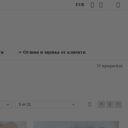
EUR
ти
Отзиви и оценка от клиенти
11 продукт(и)
«
»
1