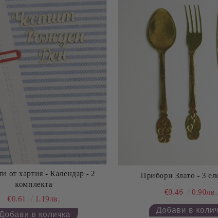
и от хартия - Календар - 2
Прибори Злато - 3 ел
комплекта
€0.46
0.90лв.
€0.61
1.19лв.