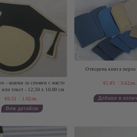
Отворена книга перла 
 с място
€1.85
3.62лв.
 или текст - 12,50 х 10,00 см
€0.52
1.02лв.
Виж детайли