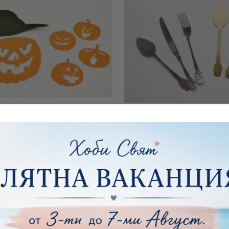
Хелоуин - 6бр.
Комплект прибори - Среб
€0.61
1.19лв.
€0.72
1.41лв.