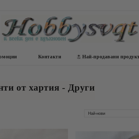
омоции
Контакти
Най-продавани продук
ти от хартия - Други