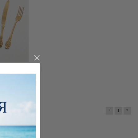
ро - 6 бр.
«
»
1