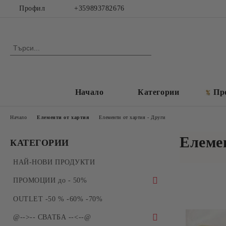
Профил
+359893782676
Начало
Категории
Пр
Начало
Елементи от хартия
Елементи от хартия - Други
Елемен
КАТЕГОРИИ
НАЙ-НОВИ ПРОДУКТИ
ПРОМОЦИИ до - 50%
ПРОМОЦИИ - Силиконови молдове и
OUTLET -50 % -60% -70%
форми за отливки
@-->-- СВАТБА --<--@