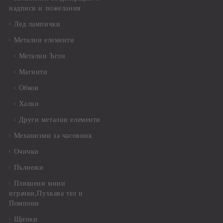
надписи и пожелания
Лед лампички
Метални елементи
Метални Ъгли
Магнити
Обков
Халки
Други метални елементи
Механизми за часовник
Очички
Пълнежи
Плюшени мини
играчки,Пухкава тел и
Помпони
Щипки