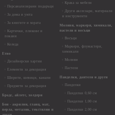
Крака за мебели
Персанализирани подаръци
Други аксесоари, материали
За дома и уюта
и инструменти
За книгите и хората
Моливи, маркери, химикали,
пастели и восъци
Картички, пликове и
покани
Восъци
Коледа
Маркери, флумастери,
химикали
Етно
Моливи
Дизайнерски хартии
Пастели
Елементи за декорация
Панделки, дантели и други
Ширити, шевици, канапи
Панделки
Предмети за декорация
Панделки 0,60 см
Брадс, айлетс, холдери
Панделки 1,00 см
Бои - акрилни, гланц, мат,
перла, металик, текстилни и
Панделки 2,00 см
други