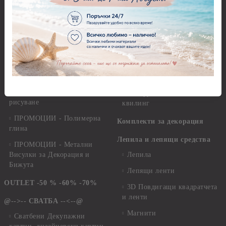
Квилинг ленти - 3мм -
ПРОМОЦИИ - Предмети и
35см.
елементи за декорация
Квилинг ленти - микс
ПРОМОЦИИ - Салфетки
Квилинг ленти - перлени -
ПРОМОЦИИ - Хоби
3мм - 30см.
перфоратори, инструменти и
пособия
Квилинг ленти - 8мм
ПРОМОЦИИ - Платна за
Инструменти и пособия за
рисуване
квилинг
ПРОМОЦИИ - Полимерна
Комплекти за декорация
глина
Лепила и лепящи средства
ПРОМОЦИИ - Метални
Висулки за Декорация и
Лепила
Бижута
Лепящи ленти
OUTLET -50 % -60% -70%
3D Повдигащи квадратчета
и ленти
@-->-- СВАТБА --<--@
Магнити
Сватбени Декупажни