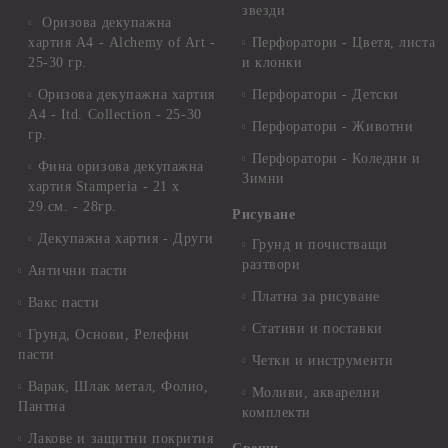
звезди
Оризова декупажна
хартия А4 - Alchemy of Art -
Перфоратори - Цветя, листа
25-30 гр.
и клонки
Оризова декупажна хартия
Перфоратори - Детски
А4 - Itd. Collection - 25-30
Перфоратори - Животни
гр.
Перфоратори - Коледни и
Фина оризова декупажна
Зимни
хартия Stamperia - 21 х
29.см. - 28гр.
Рисуване
Декупажна хартия - Други
Грунд и почистващи
разтвори
Антични пасти
Платна за рисуване
Вакс пасти
Стативи и поставки
Грунд, Основи, Релефни
пасти
Четки и инструменти
Варак, Шлак метал, Фолио,
Моливи, акварелни
Пантна
комплекти
Лакове и защитни покрития