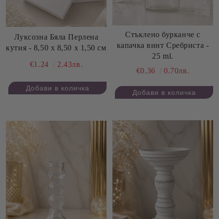
Стъклено бурканче с
Луксозна Бяла Перлена
капачка винт Сребриста -
кутия - 8,50 х 8,50 х 1,50 см
25 ml.
€1.24
2.43лв.
€0.36
0.70лв.