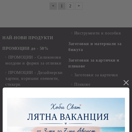
«
»
1
2
Инструменти и пособия
НАЙ-НОВИ ПРОДУКТИ
Заготовки и материали за
ПРОМОЦИИ до - 50%
бижута
ПРОМОЦИИ - Силиконови
Заготовки за картички и
молдове и форми за отливки
пликове
ПРОМОЦИИ - Дизайнерски
Заготовки за картички
хартии, изрязани елементи,
стикери
Пликове
ПРОМОЦИИ - Сатенени
Заготовки за папки, книги за
ленти, панделки, шнурове,
пожелания и албуми
канап
Изрязани елементи и
ПРОМОЦИИ - Копчета,
Стикери
мъниста, брадс и айлет
Квилинг
ПРОМОЦИИ - Бои