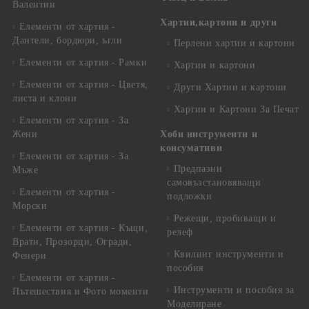
Валентин
Хартии,картони и други
Елементи от хартия -
Дантели, бордюри, ъгли
Перлени хартии и картони
Елементи от хартия - Рамки
Хартии и картони
Елементи от хартия - Цветя,
Други Хартии и картони
листа и клони
Хартии и Картони За Печат
Елементи от хартия - За
Жени
Хоби инструменти и
консумативи
Елементи от хартия - За
Предпазни
Мъже
самовъзстановяващи
Елементи от хартия -
подложки
Морски
Режещи, пробиващи и
Елементи от хартия - Къщи,
релеф
Врати, Прозорци, Огради,
Квилинг инструменти и
Фенери
пособия
Елементи от хартия -
Инструменти и пособия за
Пътешествия и Фото моменти
Моделиране