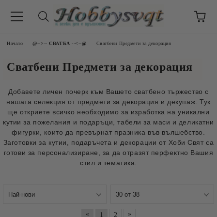
Начало
@-->-- СВАТБА --<--@
Сватбени Предмети за декорация
Сватбени Предмети за декорация
Добавете личен почерк към Вашето сватбено тържество с
нашата селекция от предмети за декорация и декупаж. Тук
ще откриете всичко необходимо за изработка на уникални
кутии за пожелания и подаръци, табели за маси и деликатни
фигурки, които да превърнат празника във вълшебство.
Заготовки за кутии, подаръчета и декорации от Хоби Свят са
готови за персонализиране, за да отразят перфектно Вашия
стил и тематика.
«
»
1
2