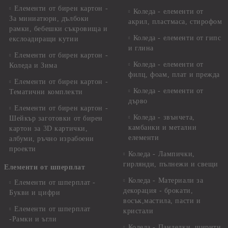
Елементи от бирен картон -
Коледа - елементи от
За миниатюри, дълбоки
акрил, пластмаса, стирофом
рамки, бебешки съкровища и
Коледа - елементи от гипс
екслоадиращи кутии
и глина
Елементи от бирен картон -
Коледа - елементи от
Коледа и Зима
филц, фоам, плат и прежда
Елементи от бирен картон -
Коледа - елементи от
Тематични комплекти
дърво
Елементи от бирен картон -
Коледа - звънчета,
Шейкър заготовки от бирен
камбанки и метални
картон за 3D картички,
елементи
албуми, ръчно израбоени
проекти
Коледа - Лампички,
гирлянди, пълнежи и свещи
Елементи от шперплат
Коледа - Материали за
Елементи от шперплат -
декорация - брокати,
Букви и цифри
восък,мастила, пасти и
Елементи от шперплат
кристали
-Рамки и ъгли
Коледа - Панделки, ширити