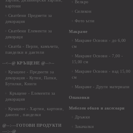
хартии, дизайнерски хартии,
Велкро
картони
Силикон
Сватбени Предмети за
Фото ъгли
декорация
Сватбени Елементи за
Макраме
декораци
Макраме Основи - до 6,00
Сватба - Перли, камъчета,
см
панделки и дантели
Макраме Основи - 7,00 -
15,00 см
--<--@ КРЪЩЕНЕ @-->--
Макраме Основи - над 15,00
Кръщене - Предмети за
см
декорация - Кутии, Папки,
Бутилки, Книги
Макраме - Други материали
Кръщене - Елементи за
Опаковки
декорация
Мебелен обков и аксесоари
Кръщене - Хартии, картони,
данели , панделки
Дръжки
@--:---ГОТОВИ ПРОДУКТИ
Закачалки
---:--@