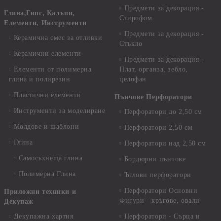
Предмети за декорация -
Глина,Гипс, Калъпи,
Стирофом
Елементи, Инструменти
Предмети за декорация -
Керамична смес за отливки
Стъкло
Керамични елементи
Предмети за декорация -
Елементи от полимерна
Плат, органза, зебло,
глина и полирезин
целофан
Пластични елементи
Пънчове Перфоратори
Инструменти за моделиране
Перфоратори до 2,50 см
Молдове и шаблони
Перфоратори 2,50 см
Глина
Перфоратори над 2,50 см
Самосъхнеща глина
Бордюрни пънчове
Полимерна Глина
Ъглови перфоратори
Перфоратори Основни
Приложни техники и
Фигури - кръгове, овали
Декупаж
Декупажна хартия
Перфоратори - Сърца и