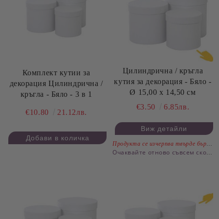
Цилиндрична / кръгла
Комплект кутии за
кутия за декорация - Бяло -
декорация Цилиндрична /
Ø 15,00 х 14,50 см
кръгла - Бяло - 3 в 1
€3.50
6.85лв.
€10.80
21.12лв.
Виж детайли
Продукта се изчерпва твърде бързо.
Очаквайте отново съвсем скоро