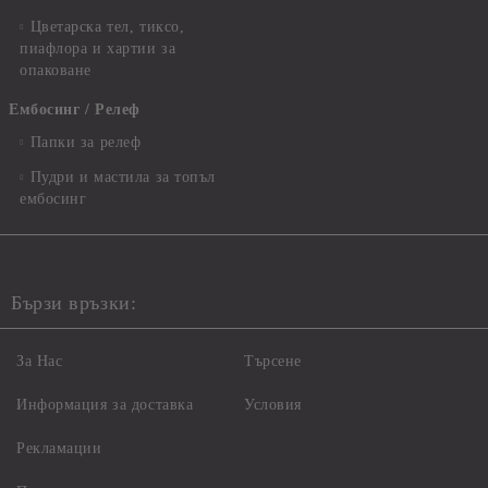
Цветарска тел, тиксо,
пиафлора и хартии за
опаковане
Ембосинг / Релеф
Папки за релеф
Пудри и мастила за топъл
ембосинг
Бързи връзки:
За Нас
Търсене
Информация за доставка
Условия
Рекламации