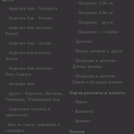
Панделки 3,00 см
Акрилни бои - Stamperia
Панделки 4,00 см
Акрилни бои - Pentart
Панделки - други
Акрилни бои металик -
Панделки - с надпис
Pentart
Дантели
Акрилни бои - Artiste
Конци, ширити и други
Акрилна боя металик -
Artiste
Панделки и дантели -
Детски мотиви
Акрилни бои металик -
Dora Cadence
Панделки и дантели -
Зимни и Коледни мотиви
Антични бои
Перли,камъчета и копчета
Други - Акрилни, Маслени,
Темперни, Тебеширени бои
Перли
Алкохолни мастила и
Камъчета
оцветители
Копчета
Бои за стъкло, керамика и
стирофом
Печати