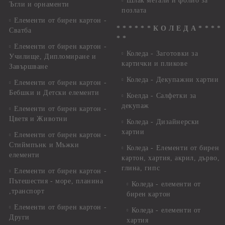
Шлак метали и фолио за
Ъгли и орнаменти
позлата
Елементи от бирен картон -
* * * * * * К О Л Е Д А * * * *
Сватба
* *
Елементи от бирен картон -
Коледа - Заготовки за
Училище, Дипломиране и
картички и пликове
Завършване
Коледа - Декупажни хартии
Елементи от бирен картон -
Бебшки и Детски елементи
Коелда - Салфетки за
декупаж
Елементи от бирен картон -
Цветя и Животни
Коледа - Дизайнерски
хартии
Елементи от бирен картон -
Стиймпънк и Мъжки
Коледа - Eлементи от бирен
елементи
картон, хартия, акрил, дърво,
глина, гипс
Елементи от бирен картон -
Пътешестия - море, планина
Коледа - елементи от
,транспорт
бирен картон
Елементи от бирен картон -
Коледа - елементи от
Други
хартия