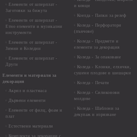
Елементи от шперплат -
и конци
Заготовки за бижута
Коелда - Папки за релеф
Елементи от шперплат -
Коледа - Перфоратори
Етно елементи и музикални
(пънчове)
инструменти
Коледа - Предмети и
Елементи от шперплат -
елементи за декорация
Зимни и Коледни
Коледа - За опаковане
Елементи от шперплат -
Други
Коледа - Kлонки, елхички,
сушени плодове и шишарки
Елементи и материали за
декорация
Коледа - Печати
Акрил и пластмаса
Коледа - Силиконови
молдове
Дървени елементи
Коледа - Шаблони за
Елементи от филц, фоам и
декупаж и изрязване
плат
Естествени материали
Комплекти за декорации с