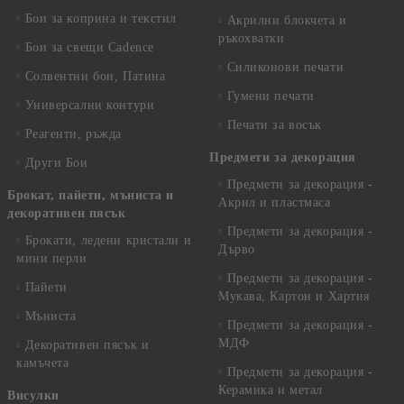
Бои за коприна и текстил
Акрилни блокчета и
ръкохватки
Бои за свещи Cadence
Силиконови печати
Солвентни бои, Патина
Гумени печати
Универсални контури
Печати за восък
Реагенти, ръжда
Предмети за декорация
Други Бои
Предмети за декорация -
Брокат, пайети, мъниста и
Акрил и пластмаса
декоративен пясък
Предмети за декорация -
Брокати, ледени кристали и
Дърво
мини перли
Предмети за декорация -
Пайети
Мукава, Картон и Хартия
Мъниста
Предмети за декорация -
МДФ
Декоративен пясък и
камъчета
Предмети за декорация -
Керамика и метал
Висулки