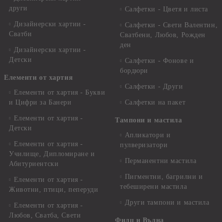
други
Салфетки - Цветя и листа
Дизайнерски хартии -
Салфетки - Свети Валентин,
Сватби
Сватбени, Любов, Рожден
ден
Дизайнерски хартии -
Детски
Салфетки - Фонове и
бордюри
Елементи от хартия
Салфетки - Други
Елементи от хартия - Букви
и Цифри за Банери
Салфетки на пакет
Елементи от хартия -
Тампони и мастила
Детски
Апликатори и
Елементи от хартия -
пулверизатори
Училище, Дипломиране и
Перманентни мастила
Абитуриентски
Пигментни, багрилни и
Елементи от хартия -
тебеширени мастила
Животни, птици, пеперуди
Други тампони и мастила
Елементи от хартия -
Любов, Сватба, Свети
Филц и Вълна