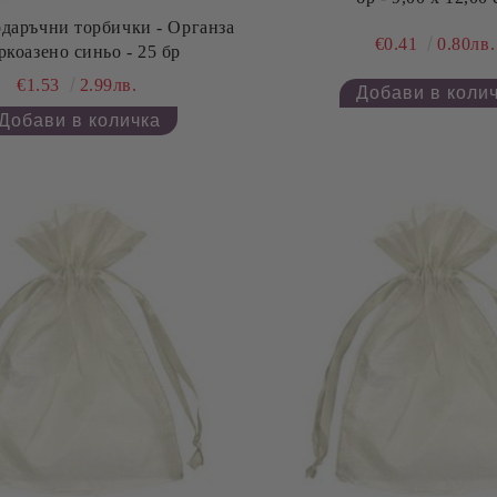
даръчни торбички - Органза
€0.41
0.80лв.
Тюркоазено синьо - 25 бр
€1.53
2.99лв.