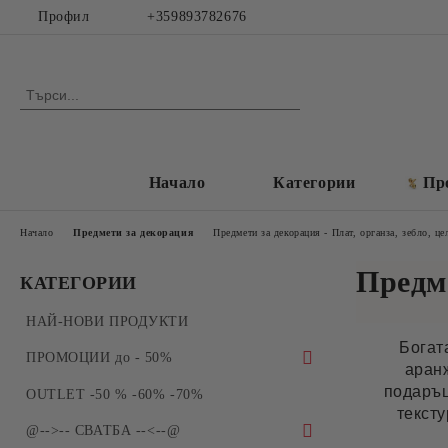
Профил
+359893782676
Начало
Категории
Пр
Начало
Предмети за декорация
Предмети за декорация - Плат, органза, зебло, ц
Предме
КАТЕГОРИИ
НАЙ-НОВИ ПРОДУКТИ
Богат
ПРОМОЦИИ до - 50%
аран
подаръц
ПРОМОЦИИ - Силиконови молдове и
OUTLET -50 % -60% -70%
тексту
форми за отливки
@-->-- СВАТБА --<--@