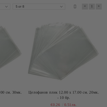
«
»
1
00 см. 30мк.
Целофанов плик 12.00 х 17.00 см. 20мк.
- 10 бр.
€0.26
0.51лв.