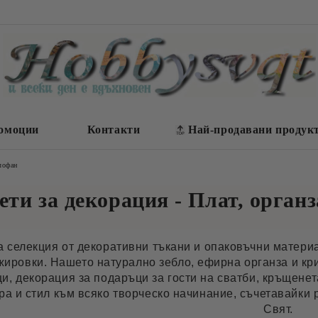
омоции
Контакти
Най-продавани продук
елофан
ти за декорация - Плат, органз
а селекция от декоративни тъкани и опаковъчни материа
жировки. Нашето натурално зебло, ефирна органза и кр
и, декорация за подаръци за гости на сватби, кръщенет
ра и стил към всяко творческо начинание, съчетавайки 
Свят.