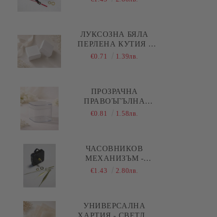
РЕЗБА ) - ЧЕРНИ
Коледа - Силиконови молдове
ПРАВИ СТРЕЛКИ
Коледа - Шаблони за декупаж и
ЛУКСОЗНА БЯЛА
изрязване
ПЕРЛЕНА КУТИЯ -
5,00 Х 5,00 Х 1,50 СМ
€0.71
1.39лв.
ПРОЗРАЧНА
ПРАВОЪГЪЛНА
АКРИЛНА КУТИЯ С
€0.81
1.58лв.
КАПАК И ОБЛИ
РЪБОВЕ - 1 БР.
ЧАСОВНИКОВ
МЕХАНИЗЪМ -
ПЛАВЕН ( ДЪЛГА
€1.43
2.80лв.
РЕЗБА ) - ЗЛАТИСТИ
ПРАВИ СТРЕЛКИ
УНИВЕРСАЛНА
ХАРТИЯ - СВЕТЛО