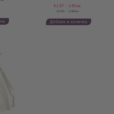
€1.97
3.85лв.
€2.81
5.50лв.