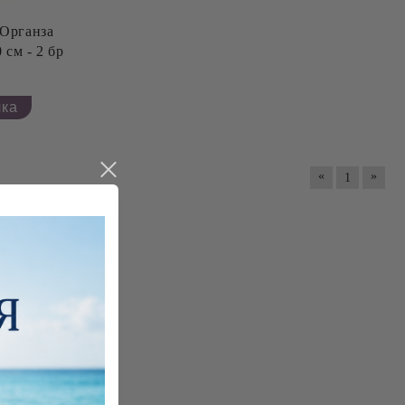
 см - 2 бр
«
»
1