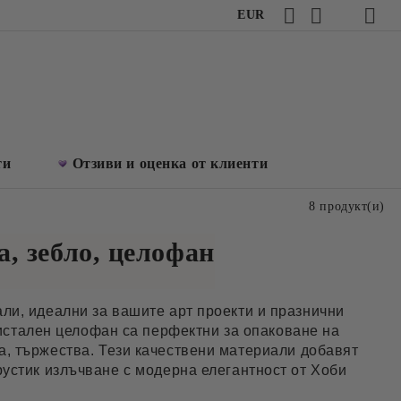
EUR
ти
Отзиви и оценка от клиенти
8 продукт(и)
а, зебло, целофан
ли, идеални за вашите арт проекти и празнични
истален целофан са перфектни за опаковане на
а, тържества. Тези качествени материали добавят
рустик излъчване с модерна елегантност от Хоби