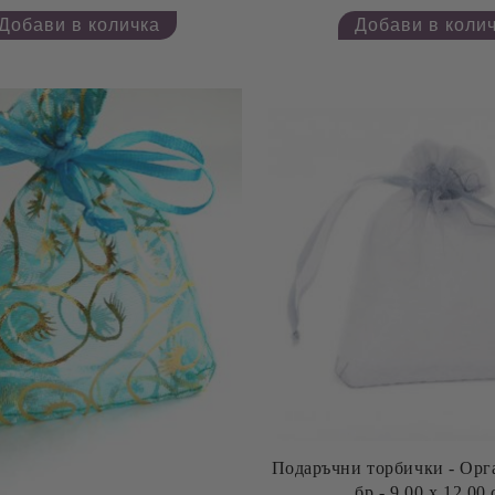
Подаръчни торбички - Органза Бяло - 2
бр - 9,00 х 12,00