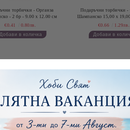
и торбички - Органза
Подаръчни торбички - Органза
ко - 2 бр - 9.00 х 12.00 см
Шампанско 15,00 х 19,00
€0.41
0.80лв.
€0.66
1.29лв.