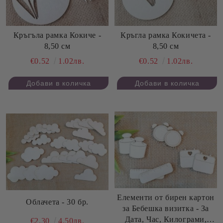
Кръгъла рамка Кокиче -
Кръгла рамка Кокичета -
8,50 см
8,50 см
€0.52
1.02лв.
€0.52
1.02лв.
Елементи от бирен картон
Облачета - 30 бр.
за Бебешка визитка - За
Дата, Час, Килограми,
€2.30
4.50лв.