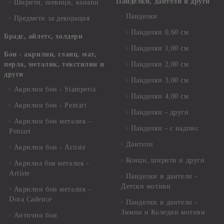
Панделки, дантели и други
Ширити, шевици, канапи
Панделки
Предмети за декорация
Панделки 0,60 см
Брадс, айлетс, холдери
Панделки 1,00 см
Бои - акрилни, гланц, мат,
перла, металик, текстилни и
Панделки 2,00 см
други
Панделки 3,00 см
Акрилни бои - Stamperia
Панделки 4,00 см
Акрилни бои - Pentart
Панделки - други
Акрилни бои металик -
Панделки - с надпис
Pentart
Дантели
Акрилни бои - Artiste
Конци, ширити и други
Акрилна боя металик -
Artiste
Панделки и дантели -
Детски мотиви
Акрилни бои металик -
Dora Cadence
Панделки и дантели -
Зимни и Коледни мотиви
Антични бои