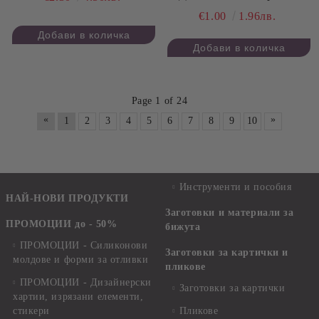
Сантиметри - 2 комплекта
€1.00
1.96лв.
Page 1 of 24
«
»
1
2
3
4
5
6
7
8
9
10
Инструменти и пособия
НАЙ-НОВИ ПРОДУКТИ
Заготовки и материали за
ПРОМОЦИИ до - 50%
бижута
ПРОМОЦИИ - Силиконови
Заготовки за картички и
молдове и форми за отливки
пликове
ПРОМОЦИИ - Дизайнерски
Заготовки за картички
хартии, изрязани елементи,
стикери
Пликове