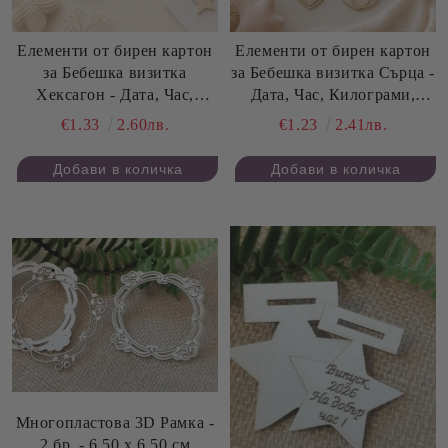
Елементи от бирен картон
Елементи от бирен картон
за Бебешка визитка
за Бебешка визитка Сърца -
Хексагон - Дата, Час,
Дата, Час, Килограми,
Килограми, Сантиметри - 2
Сантиметри - 2 комплекта
€1.33
2.60лв.
€1.23
2.41лв.
комплекта
Многопластова 3D Рамка -
2 бр. - 6,50 х 6,50 см