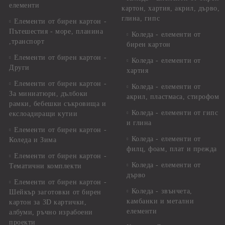
елементи
картон, хартия, акрил, дърво,
глина, гипс
Елементи от бирен картон -
Пътешестия - море, планина
Коледа - елементи от
,транспорт
бирен картон
Елементи от бирен картон -
Коледа - елементи от
Други
хартия
Елементи от бирен картон -
Коледа - елементи от
За миниатюри, дълбоки
акрил, пластмаса, стирофом
рамки, бебешки съкровища и
Коледа - елементи от гипс
екслоадиращи кутии
и глина
Елементи от бирен картон -
Коледа - елементи от
Коледа и Зима
филц, фоам, плат и прежда
Елементи от бирен картон -
Коледа - елементи от
Тематични комплекти
дърво
Елементи от бирен картон -
Коледа - звънчета,
Шейкър заготовки от бирен
камбанки и метални
картон за 3D картички,
елементи
албуми, ръчно израбоени
проекти