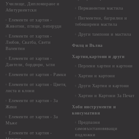
Училище, Дипломиране и
Перманентни мастила
Абитуриентски
Пигментни, багрилни и
Елементи от хартия -
тебеширени мастила
Животни, птици, пеперуди
Други тампони и мастила
Елементи от хартия -
Любов, Сватба, Свети
Филц и Вълна
Валентин
Хартии,картони и други
Елементи от хартия -
Дантели, бордюри, ъгли
Перлени хартии и картони
Елементи от хартия - Рамки
Хартии и картони
Елементи от хартия - Цветя,
Други Хартии и картони
листа и клони
Хартии и Картони За Печат
Елементи от хартия - За
Жени
Хоби инструменти и
консумативи
Елементи от хартия - За
Предпазни
Мъже
самовъзстановяващи
Елементи от хартия -
подложки