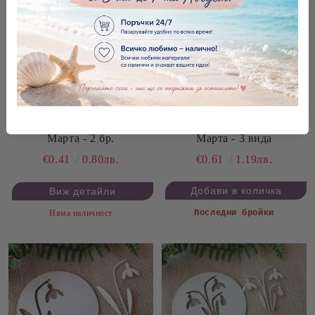
Надписи Честита Баба
Надписи Честита Баба
Марта - 3 вида
Марта - 2 бр.
€0.61
1.19лв.
€0.41
0.80лв.
Виж детайли
Няма наличност
Последни бройки