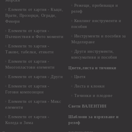
Морски
Режещи, пробиващи и
Елементи от хартия - Къщи,
релеф
Врати, Прозорци, Огради,
Квилинг инструменти и
Фенери
пособия
Елементи от хартия -
Инструменти и пособия за
Пътешествия и Фото моменти
Моделиране
Елементи то хартия -
Други инструменти,
Такове, табелки, етикети
консумативи и пособия
Елементи от хартия -
Многопластови елементи
Цветя,листа и тичинки
Елементи от хартия - Други
Цветя
Елементи от хартия -
Листа и клонки
Готови композиции
Тичинки и плодове
Елементи от хартия - Микс
Свети ВАЛЕНТИН
елементи
Елементи от хартия -
Шаблони за изрязване и
Коледа и Зима
релеф