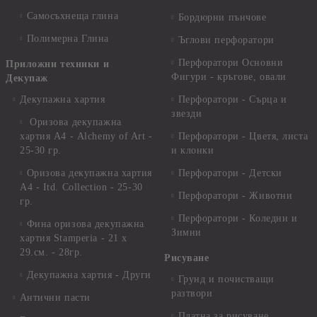
Самосъхнеща глина
Бордюрни пънчове
Полимерна Глина
Ъглови перфоратори
Перфоратори Основни
Приложни техники и
Фигури - кръгове, овали
Декупаж
Декупажна хартия
Перфоратори - Сърца и
звезди
Оризова декупажна
хартия А4 - Alchemy of Art -
Перфоратори - Цветя, листа
25-30 гр.
и клонки
Оризова декупажна хартия
Перфоратори - Детски
А4 - Itd. Collection - 25-30
Перфоратори - Животни
гр.
Перфоратори - Коледни и
Фина оризова декупажна
Зимни
хартия Stamperia - 21 х
29.см. - 28гр.
Рисуване
Декупажна хартия - Други
Грунд и почистващи
разтвори
Антични пасти
Платна за рисуване