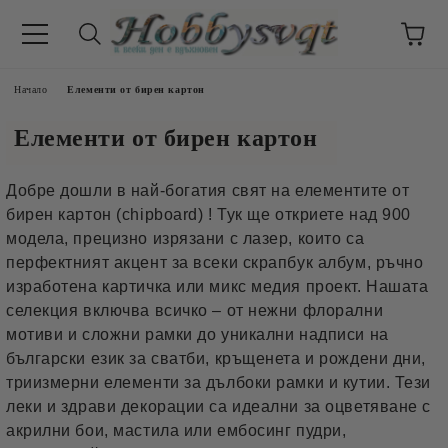
Начало
Елементи от бирен картон
Елементи от бирен картон
Добре дошли в най-богатия свят на елементите от
бирен картон (chipboard) ! Тук ще откриете над 900
модела, прецизно изрязани с лазер, които са
перфектният акцент за всеки скрапбук албум, ръчно
изработена картичка или микс медия проект. Нашата
селекция включва всичко – от нежни флорални
мотиви и сложни рамки до уникални надписи на
български език за сватби, кръщенета и рождени дни,
триизмерни елементи за дълбоки рамки и кутии. Тези
леки и здрави декорации са идеални за оцветяване с
акрилни бои, мастила или ембосинг пудри,