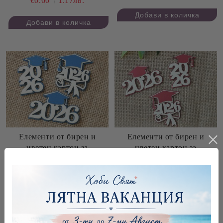
€0.60
1.17лв.
Елементи от бирен и
Елементи от бирен и
цветен картон за
цветен картон за
дипломиране Випуск 2026
дипломиране Випуск 2026
- Синьо - 3 бр.
- Бордо - 3 бр.
€0.70
1.37лв.
€0.70
1.37лв.