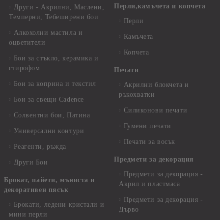
Перли,камъчета и копчета
Други - Акрилни, Маслени,
Темперни, Тебеширени бои
Перли
Алкохолни мастила и
Камъчета
оцветители
Копчета
Бои за стъкло, керамика и
стирофом
Печати
Бои за коприна и текстил
Акрилни блокчета и
ръкохватки
Бои за свещи Cadence
Силиконови печати
Солвентни бои, Патина
Гумени печати
Универсални контури
Печати за восък
Реагенти, ръжда
Предмети за декорация
Други Бои
Предмети за декорация -
Брокат, пайети, мъниста и
Акрил и пластмаса
декоративен пясък
Предмети за декорация -
Брокати, ледени кристали и
Дърво
мини перли