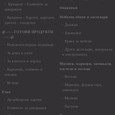
Кръщене - Елементи за
Опаковки
декорация
Мебелен обков и аксесоари
Кръщене - Хартии, картони,
данели , панделки
Дръжки
@--:---ГОТОВИ ПРОДУКТИ
Закачалки
---:--@
Крака за мебели
Персанализирани подаръци
Други аксесоари, материали
За дома и уюта
и инструменти
За книгите и хората
Моливи, маркери, химикали,
пастели и восъци
Картички, пликове и
покани
Восъци
Коледа
Маркери, флумастери,
химикали
Етно
Моливи
Дизайнерски хартии
Пастели
Елементи за декорация