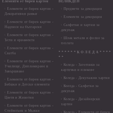
Елементи от бирен картон
ВЕЛИКДЕН
Елементи от бирен картон -
Предмети за декорация
Декоративни рамки
Елементи за декорация
Елементи от бирен картон -
Салфетки и хартии за
Надписи на български
декупаж
Елементи от бирен картон -
Шлак метали и фолио за
Ъгли и орнаменти
позлата
Елементи от бирен картон -
* * * * * * К О Л Е Д А * * * *
Сватба
* *
Елементи от бирен картон -
Коледа - Заготовки за
Училище, Дипломиране и
картички и пликове
Завършване
Коледа - Декупажни хартии
Елементи от бирен картон -
Бебшки и Детски елементи
Коелда - Салфетки за
декупаж
Елементи от бирен картон -
Цветя и Животни
Коледа - Дизайнерски
хартии
Елементи от бирен картон -
Стиймпънк и Мъжки
Коледа - Eлементи от бирен