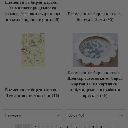
Елементи от бирен картон -
За миниатюри, дълбоки
рамки, бебешки съкровища
Елементи от бирен картон -
и екслоадиращи кутии (59)
Коледа и Зима (95)
Елементи от бирен картон -
Шейкър заготовки от бирен
картон за 3D картички,
Елементи от бирен картон -
албуми, ръчно израбоени
Тематични комплекти (18)
проекти (40)
«
»
1
2
3
4
5
6
7
8
9
10