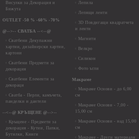
Висулки за Декорация и
Лепила
Бижута
Лепящи ленти
OUTLET -50 % -60% -70%
3D Повдигащи квадратчета
и ленти
@-->-- СВАТБА --<--@
Магнити
Сватбени Декупажни
хартии, дизайнерски хартии,
Велкро
картони
Силикон
Сватбени Предмети за
Фото ъгли
декорация
Сватбени Елементи за
Макраме
декораци
Макраме Основи - до 6,00
Сватба - Перли, камъчета,
см
панделки и дантели
Макраме Основи - 7,00 -
15,00 см
--<--@ КРЪЩЕНЕ @-->--
Макраме Основи - над 15,00
Кръщене - Предмети за
см
декорация - Кутии, Папки,
Бутилки, Книги
Макраме - Други материали