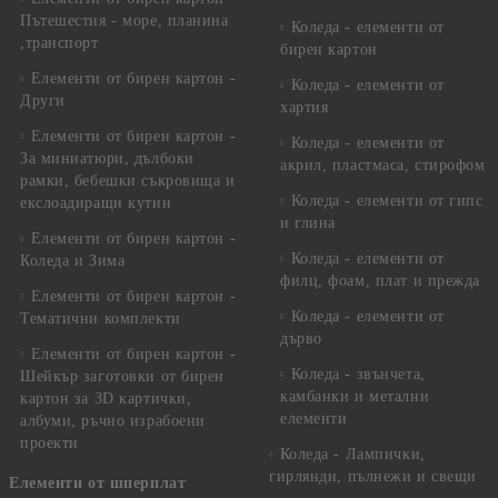
Пътешестия - море, планина
Коледа - елементи от
,транспорт
бирен картон
Елементи от бирен картон -
Коледа - елементи от
Други
хартия
Елементи от бирен картон -
Коледа - елементи от
За миниатюри, дълбоки
акрил, пластмаса, стирофом
рамки, бебешки съкровища и
Коледа - елементи от гипс
екслоадиращи кутии
и глина
Елементи от бирен картон -
Коледа - елементи от
Коледа и Зима
филц, фоам, плат и прежда
Елементи от бирен картон -
Коледа - елементи от
Тематични комплекти
дърво
Елементи от бирен картон -
Коледа - звънчета,
Шейкър заготовки от бирен
камбанки и метални
картон за 3D картички,
елементи
албуми, ръчно израбоени
проекти
Коледа - Лампички,
гирлянди, пълнежи и свещи
Елементи от шперплат