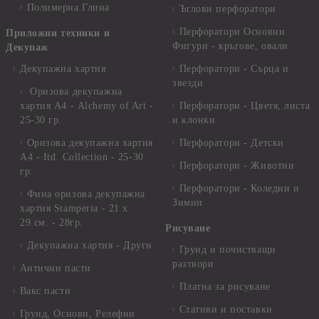
Полимерна Глина
Ъглови перфоратори
Перфоратори Основни
Приложни техники и
Фигури - кръгове, овали
Декупаж
Декупажна хартия
Перфоратори - Сърца и
звезди
Оризова декупажна
хартия А4 - Alchemy of Art -
Перфоратори - Цветя, листа
25-30 гр.
и клонки
Оризова декупажна хартия
Перфоратори - Детски
А4 - Itd. Collection - 25-30
Перфоратори - Животни
гр.
Перфоратори - Коледни и
Фина оризова декупажна
Зимни
хартия Stamperia - 21 х
29.см. - 28гр.
Рисуване
Декупажна хартия - Други
Грунд и почистващи
разтвори
Антични пасти
Платна за рисуване
Вакс пасти
Стативи и поставки
Грунд, Основи, Релефни