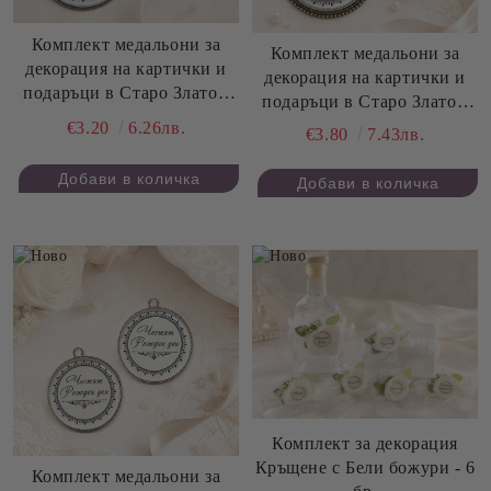
Комплект медальони за
Комплект медальони за
декорация на картички и
декорация на картички и
подаръци в Старо Злато -
подаръци в Старо Злато -
Честит Рожден Ден - 3,50
Честит Рожден Ден - 4,20
€3.20
6.26лв.
€3.80
7.43лв.
см - 2 бр.
см - 2 бр.
Комплект за декорация
Кръщене с Бели божури - 6
Комплект медальони за