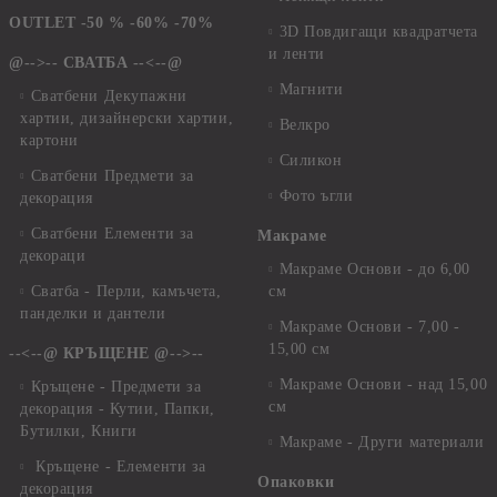
OUTLET -50 % -60% -70%
3D Повдигащи квадратчета
и ленти
@-->-- СВАТБА --<--@
Магнити
Сватбени Декупажни
хартии, дизайнерски хартии,
Велкро
картони
Силикон
Сватбени Предмети за
Фото ъгли
декорация
Сватбени Елементи за
Макраме
декораци
Макраме Основи - до 6,00
Сватба - Перли, камъчета,
см
панделки и дантели
Макраме Основи - 7,00 -
15,00 см
--<--@ КРЪЩЕНЕ @-->--
Макраме Основи - над 15,00
Кръщене - Предмети за
см
декорация - Кутии, Папки,
Бутилки, Книги
Макраме - Други материали
Кръщене - Елементи за
Опаковки
декорация