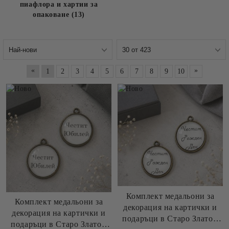
пиафлора и хартии за
опаковане (13)
«
»
1
2
3
4
5
6
7
8
9
10
Комплект медальони за
Комплект медальони за
декорация на картички и
декорация на картички и
подаръци в Старо Злато -
подаръци в Старо Злато -