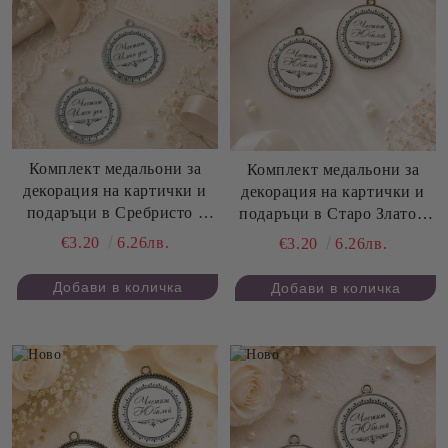
Комплект медальони за
Комплект медальони за
декорация на картички и
декорация на картички и
подаръци в Сребристо -
подаръци в Старо Злато -
Честит Имен Ден - 3,50 см
Честит Юбилей - 3,50 см -
€3.20
6.26лв.
€3.20
6.26лв.
- 2 бр.
2 бр.