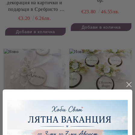
бр.
декорация на картички и
подаръци в Сребристо -
€23.80
46.55лв.
Честит Рожден Ден - 3,50
€3.20
6.26лв.
см - 2 бр.
Комплект декорации за
Комплект декорации за
Кръщене в Сребристо и бял
Кръщене със Златисти
сатен - 6 части
медальони и Цветен акцент
- 6 части
€16.90
33.05лв.
€29.90
58.48лв.