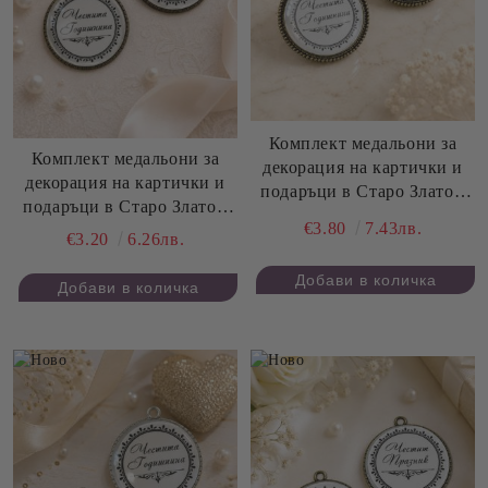
Комплект медальони за
Комплект медальони за
декорация на картички и
декорация на картички и
подаръци в Старо Злато -
подаръци в Старо Злато -
Честита Годишнина - 4,20
€3.80
7.43лв.
Честита Годишнина - 3,50
см - 2 бр.
€3.20
6.26лв.
см - 2 бр.