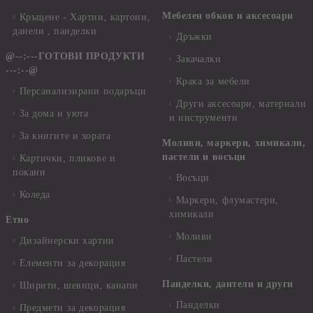
Мебелен обков и аксесоари
Кръщене - Хартии, картони,
данели , панделки
Дръжки
@--:---ГОТОВИ ПРОДУКТИ
Закачалки
---:--@
Крака за мебели
Персанализирани подаръци
Други аксесоари, материали
За дома и уюта
и инструменти
За книгите и хората
Моливи, маркери, химикали,
пастели и восъци
Картички, пликове и
покани
Восъци
Коледа
Маркери, флумастери,
химикали
Етно
Моливи
Дизайнерски хартии
Пастели
Елементи за декорация
Панделки, дантели и други
Ширити, шевици, канапи
Панделки
Предмети за декорация