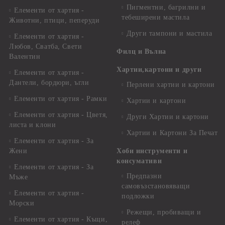
Пигментни, багрилни и
Елементи от хартия -
тебеширени мастила
Животни, птици, пеперуди
Други тампони и мастила
Елементи от хартия -
Любов, Сватба, Свети
Филц и Вълна
Валентин
Хартии,картони и други
Елементи от хартия -
Дантели, бордюри, ъгли
Перлени хартии и картони
Елементи от хартия - Рамки
Хартии и картони
Елементи от хартия - Цветя,
Други Хартии и картони
листа и клони
Хартии и Картони За Печат
Елементи от хартия - За
Жени
Хоби инструменти и
консумативи
Елементи от хартия - За
Предпазни
Мъже
самовъзстановяващи
Елементи от хартия -
подложки
Морски
Режещи, пробиващи и
Елементи от хартия - Къщи,
релеф