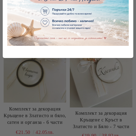
Виж детайли
Няма наличност
Комплект за декорация
Комплект за декорация
Кръщене в Златисто и бяло,
Кръщене с Кръст в
сатен и органза - 6 части
Златисто и Бяло - 7 части
€21.50
42.05лв.
€19.90
38.92лв.