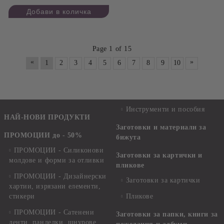
Page 1 of 15
«
»
1
2
3
4
5
6
7
8
9
10
Инструменти и пособия
НАЙ-НОВИ ПРОДУКТИ
Заготовки и материали за
ПРОМОЦИИ до - 50%
бижута
ПРОМОЦИИ - Силиконови
Заготовки за картички и
молдове и форми за отливки
пликове
ПРОМОЦИИ - Дизайнерски
Заготовки за картички
хартии, изрязани елементи,
стикери
Пликове
ПРОМОЦИИ - Сатенени
Заготовки за папки, книги за
ленти, панделки, шнурове,