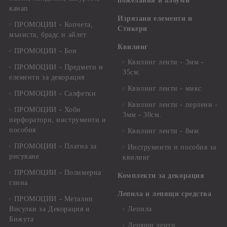
пожелания и албуми
канап
Изрязани елементи и
ПРОМОЦИИ - Копчета,
Стикери
мъниста, брадс и айлет
Квилинг
ПРОМОЦИИ - Бои
Квилинг ленти - 3мм -
ПРОМОЦИИ - Предмети и
35см.
елементи за декорация
Квилинг ленти - микс
ПРОМОЦИИ - Салфетки
Квилинг ленти - перлени -
ПРОМОЦИИ - Хоби
3мм - 30см.
перфоратори, инструменти и
пособия
Квилинг ленти - 8мм
ПРОМОЦИИ - Платна за
Инструменти и пособия за
рисуване
квилинг
ПРОМОЦИИ - Полимерна
Комплекти за декорация
глина
Лепила и лепящи средства
ПРОМОЦИИ - Метални
Висулки за Декорация и
Лепила
Бижута
Лепящи ленти