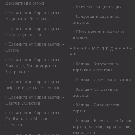
Декоративни рамки
Елементи за декорация
Елементи от бирен картон -
Салфетки и хартии за
Надписи на български
декупаж
Елементи от бирен картон -
Шлак метали и фолио за
Ъгли и орнаменти
позлата
Елементи от бирен картон -
* * * * * * К О Л Е Д А * * * *
Сватба
* *
Елементи от бирен картон -
Коледа - Заготовки за
Училище, Дипломиране и
картички и пликове
Завършване
Коледа - Декупажни хартии
Елементи от бирен картон -
Бебшки и Детски елементи
Коелда - Салфетки за
декупаж
Елементи от бирен картон -
Цветя и Животни
Коледа - Дизайнерски
хартии
Елементи от бирен картон -
Стиймпънк и Мъжки
Коледа - Eлементи от бирен
елементи
картон, хартия, акрил, дърво,
глина, гипс
Елементи от бирен картон -