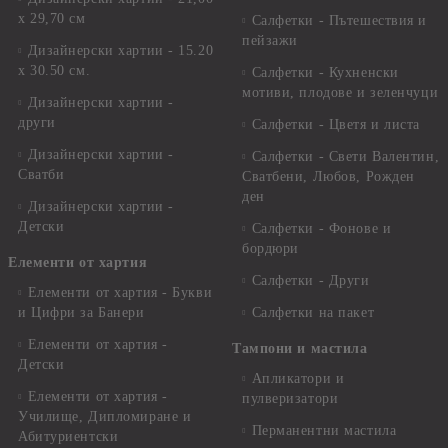
х 29,70 см
Салфетки - Пътешествия и
пейзажи
Дизайнерски хартии - 15.20
x 30.50 см.
Салфетки - Кухненски
мотиви, плодове и зеленчуци
Дизайнерски хартии -
други
Салфетки - Цветя и листа
Дизайнерски хартии -
Салфетки - Свети Валентин,
Сватби
Сватбени, Любов, Рожден
ден
Дизайнерски хартии -
Детски
Салфетки - Фонове и
бордюри
Елементи от хартия
Салфетки - Други
Елементи от хартия - Букви
и Цифри за Банери
Салфетки на пакет
Елементи от хартия -
Тампони и мастила
Детски
Апликатори и
Елементи от хартия -
пулверизатори
Училище, Дипломиране и
Перманентни мастила
Абитуриентски