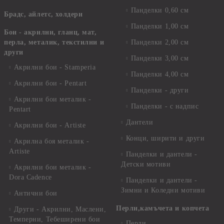
Панделки 0,60 см
Брадс, айлетс, холдери
Панделки 1,00 см
Бои - акрилни, гланц, мат,
перла, металик, текстилни и
Панделки 2,00 см
други
Панделки 3,00 см
Акрилни бои - Stamperia
Панделки 4,00 см
Акрилни бои - Pentart
Панделки - други
Акрилни бои металик -
Панделки - с надпис
Pentart
Дантели
Акрилни бои - Artiste
Конци, ширити и други
Акрилна боя металик -
Artiste
Панделки и дантели -
Детски мотиви
Акрилни бои металик -
Dora Cadence
Панделки и дантели -
Зимни и Коледни мотиви
Антични бои
Перли,камъчета и копчета
Други - Акрилни, Маслени,
Темперни, Тебеширени бои
Перли