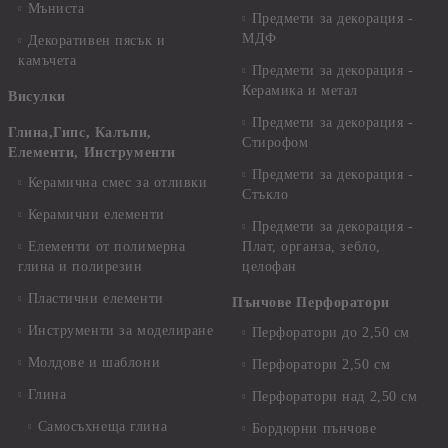
Мъниста
Предмети за декорация -
МДФ
Декоративен пясък и
камъчета
Предмети за декорация -
Керамика и метал
Висулки
Предмети за декорация -
Глина,Гипс, Калъпи,
Стирофом
Елементи, Инструменти
Предмети за декорация -
Керамична смес за отливки
Стъкло
Керамични елементи
Предмети за декорация -
Елементи от полимерна
Плат, органза, зебло,
глина и полирезин
целофан
Пластични елементи
Пънчове Перфоратори
Инструменти за моделиране
Перфоратори до 2,50 см
Молдове и шаблони
Перфоратори 2,50 см
Глина
Перфоратори над 2,50 см
Самосъхнеща глина
Бордюрни пънчове