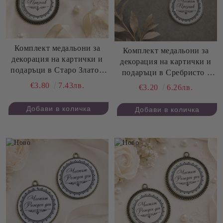
Комплект медальони за
Комплект медальони за
декорация на картички и
декорация на картички и
подаръци в Старо Злато -
подаръци в Сребристо -
Честит Празник - 4,20 см -
Честит Празник - 3,50 см -
€3.80
7.43лв.
€3.20
6.26лв.
2 бр.
2 бр.