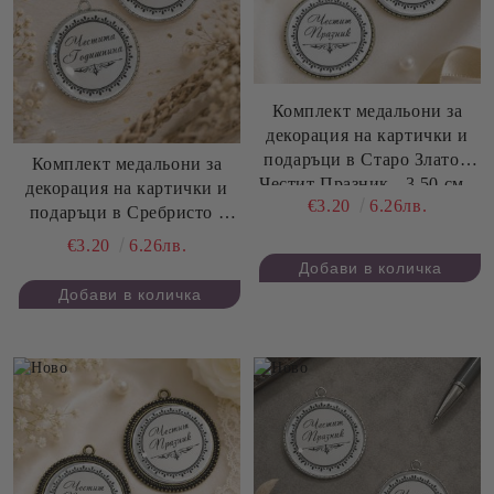
Комплект медальони за
декорация на картички и
подаръци в Старо Злато -
Комплект медальони за
Честит Празник - 3,50 см -
декорация на картички и
€3.20
6.26лв.
2 бр.
подаръци в Сребристо -
Честита Годишнина - 3,50
€3.20
6.26лв.
см - 2 бр.