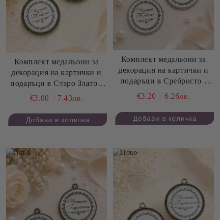
Комплект медальони за
Комплект медальони за
декорация на картички и
декорация на картички и
подаръци в Сребристо -
подаръци в Старо Злато -
Честит Юбилей - 3,50 см -
Честит Юбилей - 4,20 см -
€3.20
6.26лв.
€3.80
7.43лв.
2 бр.
2 бр.