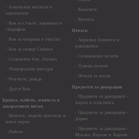
Алкохолни мастила и
Камъчета
оцветители
Копчета
Бои за стъкло, керамика и
стирофом
Печати
Бои за коприна и текстил
Акрилни блокчета и
ръкохватки
Бои за свещи Cadence
Силиконови печати
Солвентни бои, Патина
Гумени печати
Универсални контури
Печати за восък
Реагенти, ръжда
Предмети за декорация
Други Бои
Предмети за декорация -
Брокат, пайети, мъниста и
Акрил и пластмаса
декоративен пясък
Предмети за декорация -
Брокати, ледени кристали и
Дърво
мини перли
Предмети за декорация -
Пайети
Мукава, Картон и Хартия