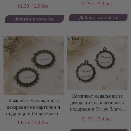
Честит Рожден Ден - 2,20
€1.50
2.93лв.
Честит Юбилей - 2,20 см -
€1.50
2.93лв.
см - 2 бр.
2 бр.
Комплект медальони за
Комплект медальони за
декорация на картички и
декорация на картички и
подаръци в Старо Злато -
подаръци в Старо Злато -
Честит Празник - 3,00 см -
€1.75
3.42лв.
Честито - 3,00 х 4,00 см - 2
2 бр.
€1.75
3.42лв.
бр.