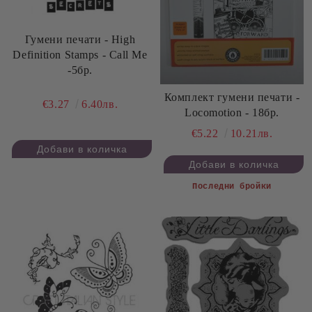
Гумени печати - High
Definition Stamps - Call Me
-5бр.
Комплект гумени печати -
€3.27
6.40лв.
Locomotion - 18бр.
€5.22
10.21лв.
Последни бройки