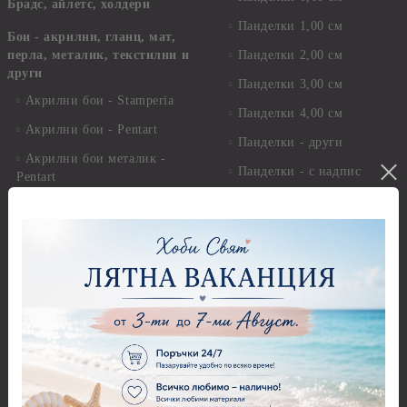
Брадс, айлетс, холдери
Панделки 1,00 см
Бои - акрилни, гланц, мат,
перла, металик, текстилни и
Панделки 2,00 см
други
Панделки 3,00 см
Акрилни бои - Stamperia
Панделки 4,00 см
Акрилни бои - Pentart
Панделки - други
Акрилни бои металик -
Панделки - с надпис
Pentart
Дантели
Акрилни бои - Artiste
Конци, ширити и други
Акрилна боя металик -
Artiste
Панделки и дантели -
Детски мотиви
Акрилни бои металик -
Dora Cadence
Панделки и дантели -
Зимни и Коледни мотиви
Антични бои
Перли,камъчета и копчета
Други - Акрилни, Маслени,
Темперни, Тебеширени бои
Перли
Алкохолни мастила и