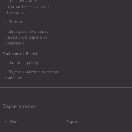
Плюшени мини
играчки,Пухкава тел и
Помпони
Щипки
Цветарска тел, тиксо,
пиафлора и хартии за
опаковане
Ембосинг / Релеф
Папки за релеф
Пудри и мастила за топъл
ембосинг
Бързи връзки:
За Нас
Търсене