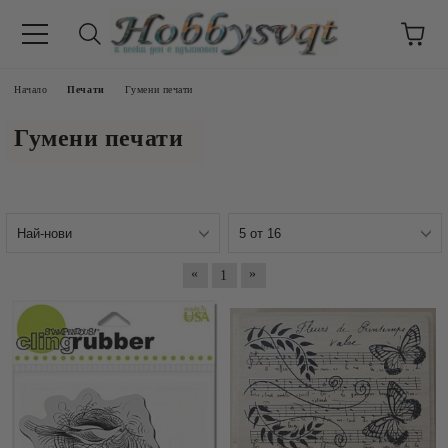
Начало
Печати
Гумени печати
Гумени печати
«
»
1