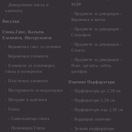
МДФ
Декоративен пясък и
камъчета
Предмети за декорация -
Керамика и метал
Висулки
Предмети за декорация -
Глина,Гипс, Калъпи,
Стирофом
Елементи, Инструменти
Предмети за декорация -
Керамична смес за отливки
Стъкло
Керамични елементи
Предмети за декорация -
Елементи от полимерна
Плат, органза, зебло,
глина и полирезин
целофан
Пластични елементи
Пънчове Перфоратори
Инструменти за моделиране
Перфоратори до 2,50 см
Молдове и шаблони
Перфоратори 2,50 см
Глина
Перфоратори над 2,50 см
Самосъхнеща глина
Бордюрни пънчове
Полимерна Глина
Ъглови перфоратори