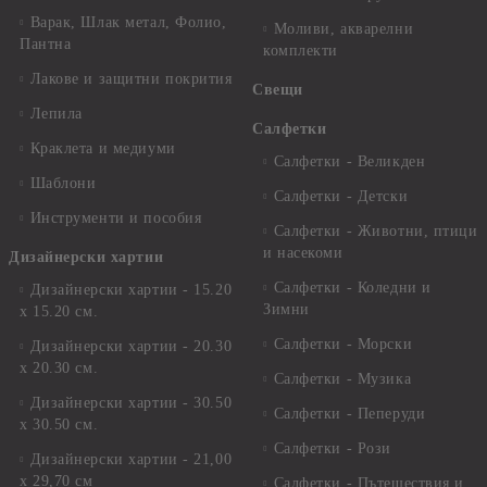
Варак, Шлак метал, Фолио,
Моливи, акварелни
Пантна
комплекти
Лакове и защитни покрития
Свещи
Лепила
Салфетки
Краклета и медиуми
Салфетки - Великден
Шаблони
Салфетки - Детски
Инструменти и пособия
Салфетки - Животни, птици
и насекоми
Дизайнерски хартии
Салфетки - Коледни и
Дизайнерски хартии - 15.20
Зимни
х 15.20 см.
Салфетки - Морски
Дизайнерски хартии - 20.30
х 20.30 см.
Салфетки - Музика
Дизайнерски хартии - 30.50
Салфетки - Пеперуди
х 30.50 см.
Салфетки - Рози
Дизайнерски хартии - 21,00
х 29,70 см
Салфетки - Пътешествия и