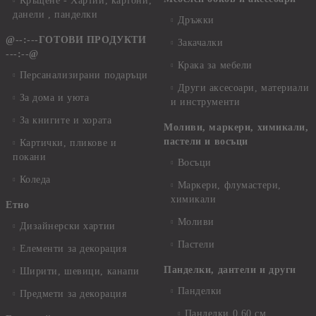
Кръщене - Хартии, картони,
данели , панделки
Дръжки
@--:---ГОТОВИ ПРОДУКТИ
Закачалки
---:--@
Крака за мебели
Персанализирани подаръци
Други аксесоари, материали
За дома и уюта
и инструменти
За книгите и хората
Моливи, маркери, химикали,
пастели и восъци
Картички, пликове и
покани
Восъци
Коледа
Маркери, флумастери,
химикали
Етно
Моливи
Дизайнерски хартии
Пастели
Елементи за декорация
Панделки, дантели и други
Ширити, шевици, канапи
Панделки
Предмети за декорация
Панделки 0,60 см