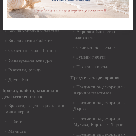
Камъчета
оцветители
Копчета
Бои за стъкло, керамика и
стирофом
Печати
Бои за коприна и текстил
Акрилни блокчета и
ръкохватки
Бои за свещи Cadence
Силиконови печати
Солвентни бои, Патина
Гумени печати
Универсални контури
Печати за восък
Реагенти, ръжда
Предмети за декорация
Други Бои
Предмети за декорация -
Брокат, пайети, мъниста и
Акрил и пластмаса
декоративен пясък
Предмети за декорация -
Брокати, ледени кристали и
Дърво
мини перли
Предмети за декорация -
Пайети
Мукава, Картон и Хартия
Мъниста
Предмети за декорация -