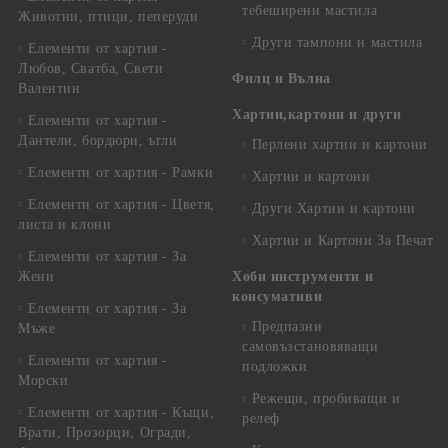
тебеширени мастила
Животни, птици, пеперуди
Други тампони и мастила
Елементи от хартия -
Любов, Сватба, Свети
Филц и Вълна
Валентин
Хартии,картони и други
Елементи от хартия -
Дантели, бордюри, ъгли
Перлени хартии и картони
Елементи от хартия - Рамки
Хартии и картони
Елементи от хартия - Цветя,
Други Хартии и картони
листа и клони
Хартии и Картони За Печат
Елементи от хартия - За
Жени
Хоби инструменти и
консумативи
Елементи от хартия - За
Предпазни
Мъже
самовъзстановяващи
Елементи от хартия -
подложки
Морски
Режещи, пробиващи и
Елементи от хартия - Къщи,
релеф
Врати, Прозорци, Огради,