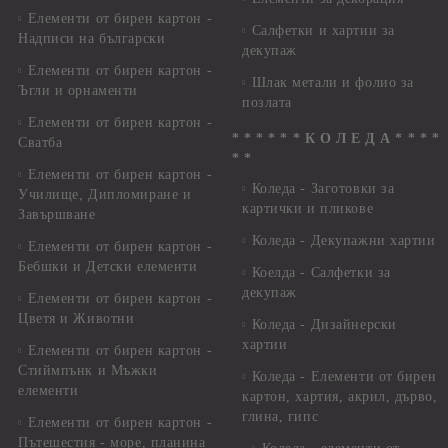
Елементи от бирен картон -
Салфетки и хартии за
Надписи на български
декупаж
Елементи от бирен картон -
Шлак метали и фолио за
Ъгли и орнаменти
позлата
Елементи от бирен картон -
* * * * * * К О Л Е Д А * * * *
Сватба
* *
Елементи от бирен картон -
Коледа - Заготовки за
Училище, Дипломиране и
картички и пликове
Завършване
Коледа - Декупажни хартии
Елементи от бирен картон -
Бебшки и Детски елементи
Коелда - Салфетки за
декупаж
Елементи от бирен картон -
Цветя и Животни
Коледа - Дизайнерски
хартии
Елементи от бирен картон -
Стиймпънк и Мъжки
Коледа - Eлементи от бирен
елементи
картон, хартия, акрил, дърво,
глина, гипс
Елементи от бирен картон -
Пътешестия - море, планина