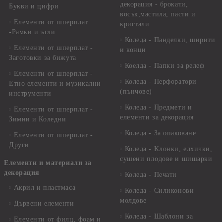
декорация - брокати,
Букви и цифри
восък,мастила, пасти и
Елементи от шперплат
кристали
-Рамки и ъгли
Коледа - Панделки, ширити
Елементи от шперплат -
и конци
Заготовки за бижута
Коелда - Папки за релеф
Елементи от шперплат -
Коледа - Перфоратори
Етно елементи и музикални
(пънчове)
инструменти
Коледа - Предмети и
Елементи от шперплат -
елементи за декорация
Зимни и Коледни
Коледа - За опаковане
Елементи от шперплат -
Други
Коледа - Kлонки, елхички,
сушени плодове и шишарки
Елементи и материали за
декорация
Коледа - Печати
Акрил и пластмаса
Коледа - Силиконови
молдове
Дървени елементи
Коледа - Шаблони за
Елементи от филц, фоам и