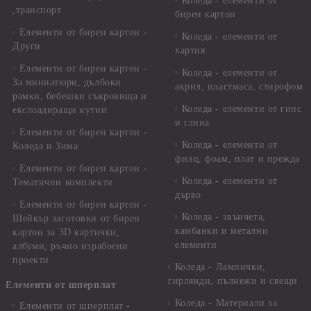
Коледа - елементи от
,транспорт
бирен картон
Елементи от бирен картон -
Коледа - елементи от
Други
хартия
Елементи от бирен картон -
Коледа - елементи от
За миниатюри, дълбоки
акрил, пластмаса, стирофом
рамки, бебешки съкровища и
Коледа - елементи от гипс
екслоадиращи кутии
и глина
Елементи от бирен картон -
Коледа - елементи от
Коледа и Зима
филц, фоам, плат и прежда
Елементи от бирен картон -
Коледа - елементи от
Тематични комплекти
дърво
Елементи от бирен картон -
Коледа - звънчета,
Шейкър заготовки от бирен
камбанки и метални
картон за 3D картички,
елементи
албуми, ръчно израбоени
проекти
Коледа - Лампички,
гирлянди, пълнежи и свещи
Елементи от шперплат
Коледа - Материали за
Елементи от шперплат -