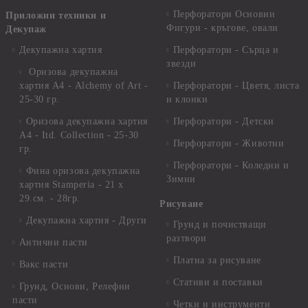
Перфоратори Основни
Приложни техники и
Фигури - кръгове, овали
Декупаж
Декупажна хартия
Перфоратори - Сърца и
звезди
Оризова декупажна
хартия А4 - Alchemy of Art -
Перфоратори - Цветя, листа
25-30 гр.
и клонки
Оризова декупажна хартия
Перфоратори - Детски
А4 - Itd. Collection - 25-30
Перфоратори - Животни
гр.
Перфоратори - Коледни и
Фина оризова декупажна
Зимни
хартия Stamperia - 21 х
29.см. - 28гр.
Рисуване
Декупажна хартия - Други
Грунд и почистващи
разтвори
Антични пасти
Платна за рисуване
Вакс пасти
Стативи и поставки
Грунд, Основи, Релефни
пасти
Четки и инструменти