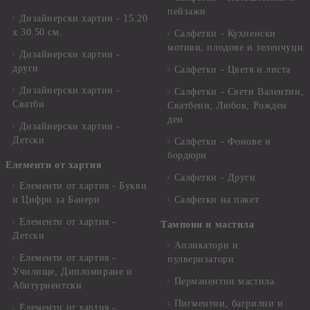
пейзажи
Дизайнерски хартии - 15.20
x 30.50 см.
Салфетки - Кухненски
мотиви, плодове и зеленчуци
Дизайнерски хартии -
други
Салфетки - Цветя и листа
Дизайнерски хартии -
Салфетки - Свети Валентин,
Сватби
Сватбени, Любов, Рожден
ден
Дизайнерски хартии -
Детски
Салфетки - Фонове и
бордюри
Елементи от хартия
Салфетки - Други
Елементи от хартия - Букви
и Цифри за Банери
Салфетки на пакет
Елементи от хартия -
Тампони и мастила
Детски
Апликатори и
Елементи от хартия -
пулверизатори
Училище, Дипломиране и
Перманентни мастила
Абитуриентски
Пигментни, багрилни и
Елементи от хартия -