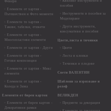
Квилинг инструменти и
Фенери
пособия
Елементи от хартия -
Инструменти и пособия за
Пътешествия и Фото моменти
Моделиране
Елементи то хартия -
Други инструменти,
Такове, табелки, етикети
консумативи и пособия
Елементи от хартия -
Многопластови елементи
Цветя,листа и тичинки
Елементи от хартия - Други
Цветя
Елементи от хартия -
Листа и клонки
Готови композиции
Тичинки и плодове
Елементи от хартия - Микс
Свети ВАЛЕНТИН
елементи
Елементи от хартия -
Шаблони за изрязване и
Коледа и Зима
релеф
Елементи от бирен картон
ВЕЛИКДЕН
Елементи от бирен картон -
Предмети за декорация
Декоративни рамки
Елементи за декорация