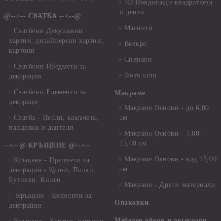
3D Повдигащи квадратчета
и ленти
@-->-- СВАТБА --<--@
Магнити
Сватбени Декупажни
хартии, дизайнерски хартии,
Велкро
картони
Силикон
Сватбени Предмети за
Фото ъгли
декорация
Сватбени Елементи за
Макраме
декораци
Макраме Основи - до 6,00
Сватба - Перли, камъчета,
см
панделки и дантели
Макраме Основи - 7,00 -
15,00 см
--<--@ КРЪЩЕНЕ @-->--
Макраме Основи - над 15,00
Кръщене - Предмети за
см
декорация - Кутии, Папки,
Бутилки, Книги
Макраме - Други материали
Кръщене - Елементи за
Опаковки
декорация
Мебелен обков и аксесоари