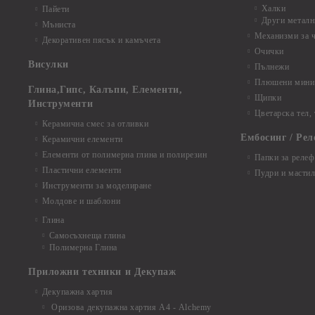
Халки
Пайети
Други металн
Мъниста
Механизми за 
Декоративен пясък и камъчета
Очички
Висулки
Пълнежи
Плюшени мини 
Глина,Гипс, Калъпи, Елементи,
Щипки
Инструменти
Цветарска тел,
Керамична смес за отливки
Ембосинг / Рел
Керамични елементи
Елементи от полимерна глина и полирезин
Папки за релеф
Пластични елементи
Пудри и мастил
Инструменти за моделиране
Молдове и шаблони
Глина
Самосъхнеща глина
Полимерна Глина
Приложни техники и Декупаж
Декупажна хартия
Оризова декупажна хартия А4 - Alchemy