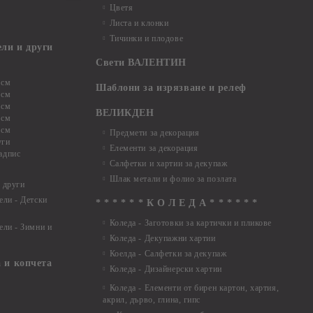
Цветя
Листа и клонки
Тичинки и плодове
ели и други
Свети ВАЛЕНТИН
 см
Шаблони за изрязване и релеф
 см
 см
ВЕЛИКДЕН
 см
 см
Предмети за декорация
уги
Елементи за декорация
адпис
Салфетки и хартии за декупаж
Шлак метали и фолио за позлата
 други
ели - Детски
* * * * * * К О Л Е Д А * * * * * *
Коледа - Заготовки за картички и пликове
ели - Зимни и
Коледа - Декупажни хартии
Коелда - Салфетки за декупаж
 и копчета
Коледа - Дизайнерски хартии
Коледа - Eлементи от бирен картон, хартия,
акрил, дърво, глина, гипс