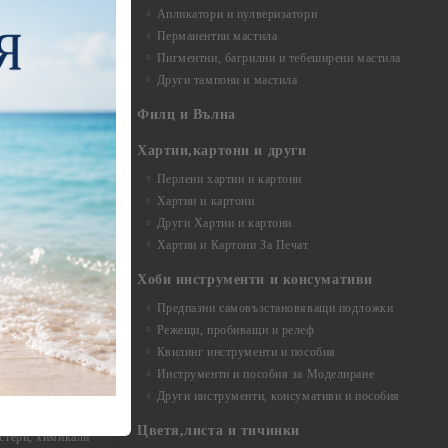
Апликатори и пулверизатори
Перманентни мастила
Пигментни, багрилни и тебеширени мастила
Други тампони и мастила
- до 6,00 см
- 7,00 - 15,00 см
Филц и Вълна
- над 15,00 см
и материали
Хартии,картони и други
Перлени хартии и картони
Хартии и картони
и аксесоари
Други Хартии и картони
Хартии и Картони За Печат
Хоби инструменти и консумативи
Предпазни самовъзстановяващи подложки
, материали и
Режещи, пробиващи и релеф
Квилинг инструменти и пособия
и, химикали,
Инструменти и пособия за Моделиране
ци
Други инструменти, консумативи и пособия
Цветя,листа и тичинки
стери, химикали