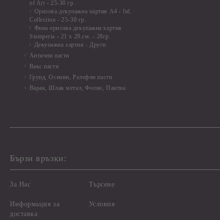
of Art - 25-30 гр.
Оризова декупажна хартия А4 - Itd.
Collection - 25-30 гр.
Фина оризова декупажна хартия
Stamperia - 21 х 29.см. - 28гр.
Декупажна хартия - Други
Антични пасти
Вакс пасти
Грунд, Основи, Релефни пасти
Варак, Шлак метал, Фолио, Пантна
Бързи връзки:
За Нас
Търсене
Информация за
Условия
доставка