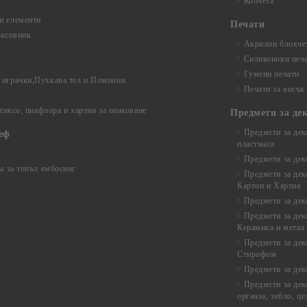
Копчета
и елементи
Печати
часовник
Акрилни блокчет
Силиконови печ
Гумени печати
играчки,Пухкава тел и Помпони
Печати за восък
 тиксо, пиафлора и хартии за опаковане
Предмети за де
Предмети за дек
еф
пластмаса
Предмети за дек
а за топъл ембосинг
Предмети за дек
Картон и Хартия
Предмети за де
Предмети за дек
Керамика и метал
Предмети за дек
Стирофом
Предмети за дек
Предмети за дек
органза, зебло, ц