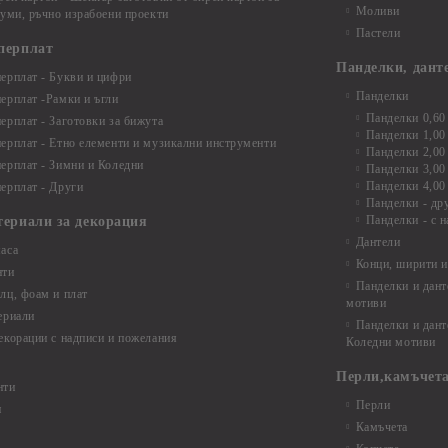
Моливи
буми, ръчно израбоени проекти
Пастели
перплат
Панделки, дант
ерплат - Букви и цифри
Панделки
ерплат -Рамки и ъгли
Панделки 0,60
ерплат - Заготовки за бижута
Панделки 1,00
ерплат - Етно елементи и музикални инструменти
Панделки 2,00
ерплат - Зимни и Коледни
Панделки 3,00
Панделки 4,00
ерплат - Други
Панделки - др
Панделки - с н
териали за декорация
Дантели
аса
Конци, ширити и
нти
Панделки и дант
лц, фоам и плат
мотиви
ериали
Панделки и дант
екорации с надписи и пожелания
Коледни мотиви
Перли,камъчета
нти
Перли
и
Камъчета