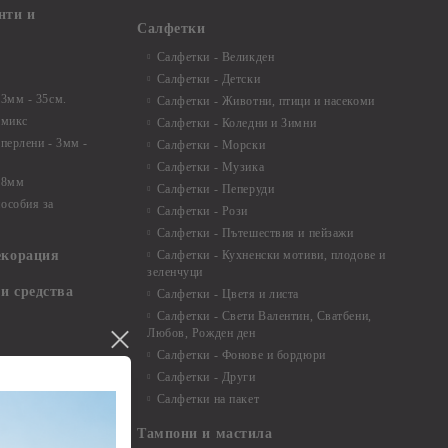
нти и
Салфетки
Салфетки - Великден
Салфетки - Детски
 3мм - 35см.
Салфетки - Животни, птици и насекоми
 микс
Салфетки - Коледни и Зимни
 перлени - 3мм -
Салфетки - Морски
Салфетки - Музика
 8мм
Салфетки - Пеперуди
особия за
Салфетки - Рози
Салфетки - Пътешествия и пейзажи
екорация
Салфетки - Кухненски мотиви, плодове и
зеленчуци
и средства
Салфетки - Цветя и листа
Салфетки - Свети Валентин, Сватбени,
Любов, Рожден ден
Салфетки - Фонове и бордюри
вадратчета и
Салфетки - Други
Салфетки на пакет
Тампони и мастила