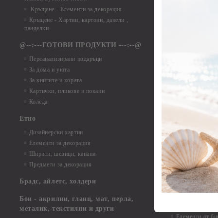
Елементи от ха
Кръщене - Елементи за декорация
Елементи от ха
Кръщене - Хартии, картони, данели ,
Елементи от ха
панделки
Елементи от ха
@--:---ГОТОВИ ПРОДУКТИ ---:--@
Елементи от б
Персанализирани подаръци
Елементи от би
За дома и уюта
Елементи от би
За книгите и хората
Елементи от би
Картички, пликове и покани
Елементи от би
Коледа
Елементи от би
Етно
Елементи от би
Дизайнерски хартии
Елементи от би
Елементи за декорация
Елементи от би
Ширити, шевици, канапи
Елементи от би
Предмети за декорация
Елементи от би
Елементи от би
Брадс, айлетс, холдери
съкровища и екс
Елементи от би
Бои - акрилни, гланц, мат, перла,
Елементи от би
металик, текстилни и други
Елементи от би