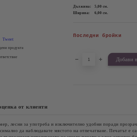
Дължина:
5,00
см.
Ширина:
6,00
см.
Последни бройки
Tweet
цени продукта
тветствие
оценка от клиенти
мер, лесни за употреба и изключително удобни поради прозрач
ксимално да наблюдавате мястото на отпечатване. Печатът е с