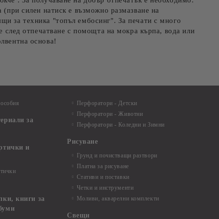
окче . За получаване на добър отпечатък е необходимо:
а (при силен натиск е възможно размазване на
щи за техника "топъл ембосинг". За печати с много
те след отпечатване с помощта на мокра кърпа, вода или
олвентна основа!
пособия
Перфоратори - Детски
Перфоратори - Животни
териали за
Перфоратори - Коледни и Зимни
Рисуване
артички и
Грунд и почистващи разтвори
Платна за рисуване
ртички
Стативи и поставки
Четки и инструменти
пки, книги за
Моливи, акварелни комплекти
буми
Свещи