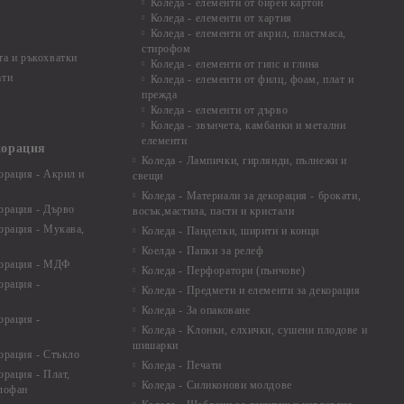
Коледа - елементи от бирен картон
Коледа - елементи от хартия
Коледа - елементи от акрил, пластмаса,
стирофом
а и ръкохватки
Коледа - елементи от гипс и глина
ати
Коледа - елементи от филц, фоам, плат и
прежда
Коледа - елементи от дърво
Коледа - звънчета, камбанки и метални
елементи
корация
Коледа - Лампички, гирлянди, пълнежи и
орация - Акрил и
свещи
Коледа - Материали за декорация - брокати,
орация - Дърво
восък,мастила, пасти и кристали
орация - Мукава,
Коледа - Панделки, ширити и конци
Коелда - Папки за релеф
корация - МДФ
Коледа - Перфоратори (пънчове)
орация -
Коледа - Предмети и елементи за декорация
Коледа - За опаковане
орация -
Коледа - Kлонки, елхички, сушени плодове и
шишарки
орация - Стъкло
Коледа - Печати
орация - Плат,
Коледа - Силиконови молдове
елофан