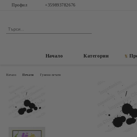
Профил
+359893782676
Начало
Категории
Пр
Начало
Печати
Гумени печати