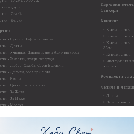
тии - 15.20 x 30.50 см.
Изрязани елеме
ртии - други
Стикери
ртии - Сватби
ртии - Детски
Квилинг
Квилинг ленти -
артия
Квилинг ленти -
ртия - Букви и Цифри за Банери
Квилинг ленти -
ртия - Детски
30см.
ртия - Училище, Дипломиране и Абитуриентски
Квилинг ленти -
ртия - Животни, птици, пеперуди
Инструменти и п
ртия - Любов, Сватба, Свети Валентин
квилинг
ртия - Дантели, бордюри, ъгли
Комплекти за д
ртия - Рамки
ртия - Цветя, листа и клони
Лепила и лепящ
ртия - За Жени
Лепила
ртия - За Мъже
Лепящи ленти
ртия - Морски
3D Повдигащи к
ртия - Къщи, Врати, Прозорци, Огради, Фенери
ленти
ртия - Пътешествия и Фото моменти
Магнити
тия - Такове, табелки, етикети
Велкро
ртия - Многопластови елементи
Силикон