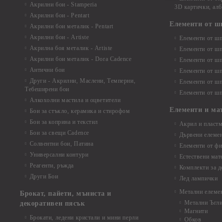
Акрилни бои - Stamperia
3D картички, ал
Акрилни бои - Pentart
Елементи от ш
Акрилни бои металик - Pentart
Акрилни бои - Artiste
Елементи от шп
Акрилна боя металик - Artiste
Елементи от шп
Акрилни бои металик - Dora Cadence
Елементи от шп
Антични бои
Елементи от шп
Други - Акрилни, Маслени, Темперни,
Елементи от шп
Тебеширени бои
Елементи от шп
Алкохолни мастила и оцветители
Елементи и ма
Бои за стъкло, керамика и стирофом
Бои за коприна и текстил
Акрил и пластм
Бои за свещи Cadence
Дървени елеме
Солвентни бои, Патина
Елементи от фи
Универсални контури
Естествени мат
Реагенти, ръжда
Комплекти за д
Други Бои
Лед лампички
Метални елеме
Брокат, пайети, мъниста и
Метални Ъгл
декоративен пясък
Магнити
Брокати, ледени кристали и мини перли
Обков