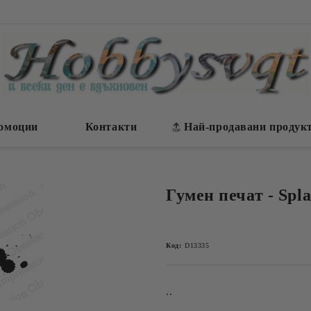
омоции
Контакти
Най-продавани продук
Гумен печат - Spla
Код:
D13335
..