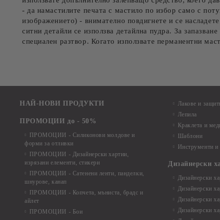
използвате допълнително залепващо средство, което дав
- да намастилите печата с мастило по избор само с пот
изображението) - внимателно повдигнете и се насладете
ситни детайли се използва детайлна пудра. За запазване
специален разтвор. Когато използвате перманентни маст
НАЙ-НОВИ ПРОДУКТИ
Лакове и защит
Лепила
ПРОМОЦИИ до - 50%
Краклета и ме
ПРОМОЦИИ - Силиконови молдове и
Шаблони
форми за отливки
Инструменти и
ПРОМОЦИИ - Дизайнерски хартии,
изрязани елементи, стикери
Дизайнерски х
ПРОМОЦИИ - Сатенени ленти, панделки,
Дизайнерски хар
шнурове, канап
Дизайнерски хар
ПРОМОЦИИ - Копчета, мъниста, брадс и
Дизайнерски хар
айлет
Дизайнерски ха
ПРОМОЦИИ - Бои