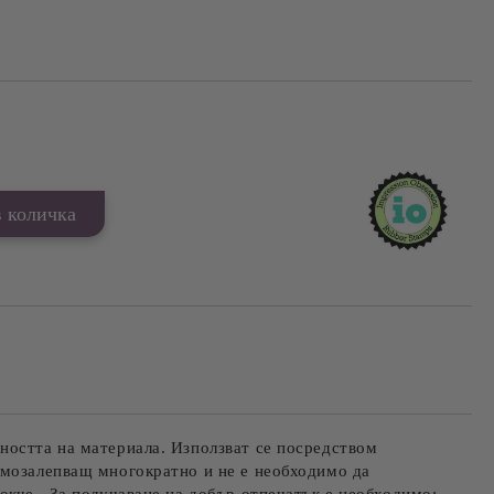
Добави в желани
ността на материала. Използват се посредством
амозалепващ многократно и не е необходимо да