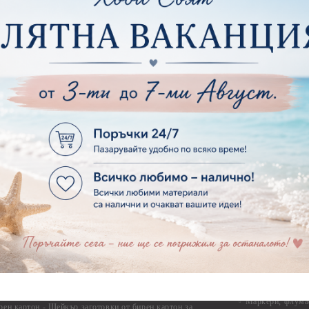
ртия - Други
Фото ъгли
ртия - Готови композиции
Макраме
ртия - Микс елементи
ртия - Коледа и Зима
Макраме Основи 
Макраме Основи 
ирен картон
Макраме Основи 
рен картон - Декоративни рамки
Макраме - Друг
рен картон - Надписи на български
Опаковки
рен картон - Ъгли и орнаменти
рен картон - Сватба
Мебелен обков 
рен картон - Училище, Дипломиране и Завършване
Дръжки
рен картон - Бебшки и Детски елементи
Закачалки
рен картон - Цветя и Животни
Крака за мебели
рен картон - Стиймпънк и Мъжки елементи
Други аксесоари
рен картон - Пътешестия - море, планина ,транспорт
инструменти
рен картон - Други
рен картон - За миниатюри, дълбоки рамки, бебешки
Моливи, маркер
лоадиращи кутии
пастели и восъ
рен картон - Коледа и Зима
Восъци
рен картон - Тематични комплекти
Маркери, флума
рен картон - Шейкър заготовки от бирен картон за