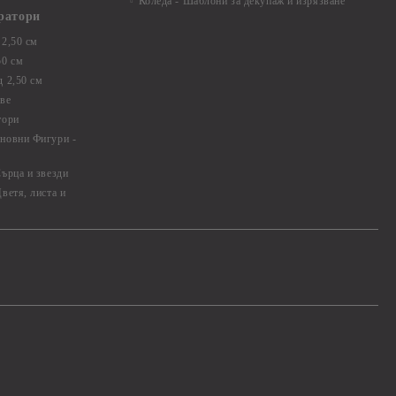
Коледа - Шаблони за декупаж и изрязване
ратори
2,50 см
50 см
 2,50 см
ве
тори
новни Фигури -
ърца и звезди
ветя, листа и