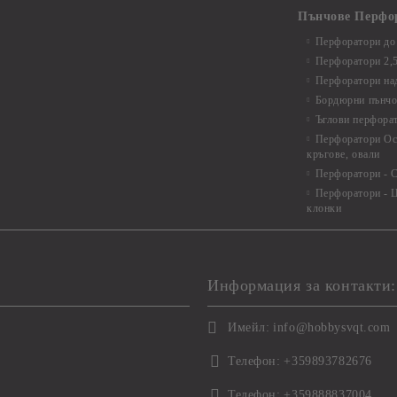
Пънчове Перфо
Перфоратори до 
Перфоратори 2,
Перфоратори над
Бордюрни пънчо
Ъглови перфора
Перфоратори Ос
кръгове, овали
Перфоратори - С
Перфоратори - Ц
клонки
Информация за контакти:
Имейл:
info@hobbysvqt.com
Телефон:
+359893782676
Телефон:
+359888837004