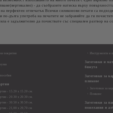
а възможност използването на много печати с едно акрилно бл
упване(вертикално) - да съобразите натиска върху повърхностт
 на перфектен отпечатък Всички силиконови печати са подходя
 и по-дълга употреба на печатите не забравяйте да ги почисти
ила е задължително да почиствате със специален разтвор на с
ни покрития
Инструменти и 
Заготовки и ма
диуми
бижута
 пособия
Заготовки за к
пликове
артии
Заготовки за ка
тии - 15.20 х 15.20 см.
Пликове
тии - 20.30 х 20.30 см.
тии - 30.50 х 30.50 см.
Заготовки за па
пожелания и ал
ртии - 21,00 х 29,70 см