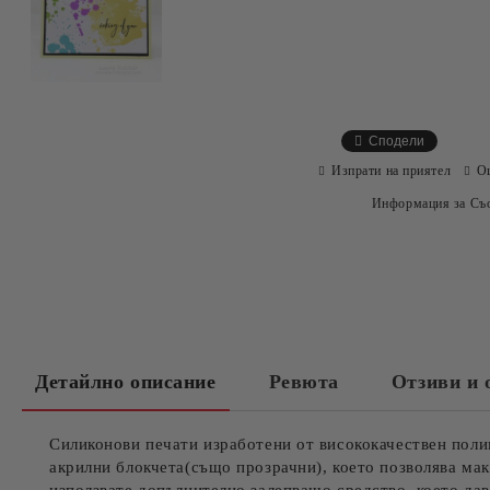
Сподели
Изпрати на приятел
О
Информация за Съо
Детайлно описание
Ревюта
Отзиви и 
Силиконови печати изработени от висококачествен поли
акрилни блокчета(също прозрачни), което позволява ма