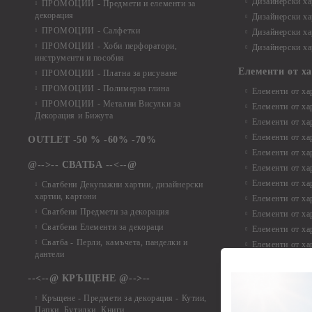
Дизайнерски хар
ПРОМОЦИИ - Предмети и елементи за
декорация
Дизайнерски ха
ПРОМОЦИИ - Салфетки
Дизайнерски ха
ПРОМОЦИИ - Хоби перфоратори,
Дизайнерски ха
инструменти и пособия
Елементи от х
ПРОМОЦИИ - Платна за рисуване
ПРОМОЦИИ - Полимерна глина
Елементи от ха
ПРОМОЦИИ - Метални Висулки за
Елементи от ха
Декорация и Бижута
Елементи от ха
Елементи от ха
OUTLET -50 % -60% -70%
Елементи от ха
@-->-- СВАТБА --<--@
Елементи от ха
Елементи от ха
Сватбени Декупажни хартии, дизайнерски
хартии, картони
Елементи от ха
Сватбени Предмети за декорация
Елементи от ха
Сватбени Елементи за декораци
Елементи от ха
Сватба - Перли, камъчета, панделки и
Елементи от ха
дантели
Елементи от ха
Елементи от ха
--<--@ КРЪЩЕНЕ @-->--
Елементи то хар
Кръщене - Предмети за декорация - Кутии,
Елементи от ха
Папки, Бутилки, Книги