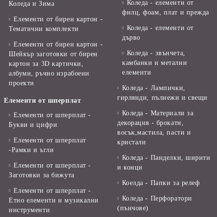
Коледа - елементи от
Коледа и Зима
филц, фоам, плат и прежда
Елементи от бирен картон -
Коледа - елементи от
Тематични комплекти
дърво
Елементи от бирен картон -
Коледа - звънчета,
Шейкър заготовки от бирен
камбанки и метални
картон за 3D картички,
елементи
албуми, ръчно израбоени
проекти
Коледа - Лампички,
гирлянди, пълнежи и свещи
Елементи от шперплат
Коледа - Материали за
Елементи от шперплат -
декорация - брокати,
Букви и цифри
восък,мастила, пасти и
Елементи от шперплат
кристали
-Рамки и ъгли
Коледа - Панделки, ширити
Елементи от шперплат -
и конци
Заготовки за бижута
Коелда - Папки за релеф
Елементи от шперплат -
Коледа - Перфоратори
Етно елементи и музикални
(пънчове)
инструменти