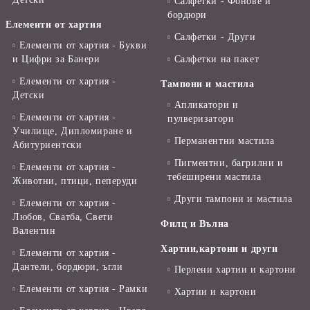
Салфетки - Фонове и
бордюри
Елементи от хартия
Салфетки - Други
Елементи от хартия - Букви
и Цифри за Банери
Салфетки на пакет
Елементи от хартия -
Тампони и мастила
Детски
Апликатори и
Елементи от хартия -
пулверизатори
Училище, Дипломиране и
Перманентни мастила
Абитуриентски
Пигментни, багрилни и
Елементи от хартия -
тебеширени мастила
Животни, птици, пеперуди
Други тампони и мастила
Елементи от хартия -
Любов, Сватба, Свети
Филц и Вълна
Валентин
Хартии,картони и други
Елементи от хартия -
Дантели, бордюри, ъгли
Перлени хартии и картони
Елементи от хартия - Рамки
Хартии и картони