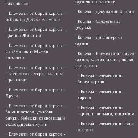
картички и пликове
Завършване
Коледа - Декупажни хартии
Елементи от бирен картон -
Бебшки и Детски елементи
Коелда - Салфетки за
декупаж
Елементи от бирен картон -
Цветя и Животни
Коледа - Дизайнерски
хартии
Елементи от бирен картон -
Стиймпънк и Мъжки
Коледа - Eлементи от бирен
елементи
картон, хартия, акрил, дърво,
глина, гипс
Елементи от бирен картон -
Пътешестия - море, планина
Коледа - елементи от
,транспорт
бирен картон
Елементи от бирен картон -
Коледа - елементи от
Други
хартия
Елементи от бирен картон -
Коледа - елементи от
За миниатюри, дълбоки
акрил, пластмаса, стирофом
рамки, бебешки съкровища и
Коледа - елементи от гипс
екслоадиращи кутии
и глина
Елементи от бирен картон -