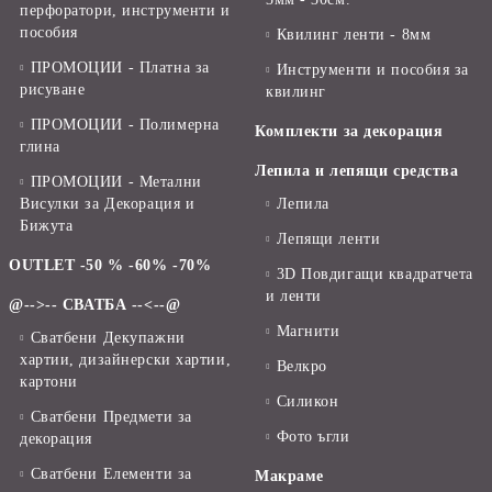
перфоратори, инструменти и
пособия
Квилинг ленти - 8мм
ПРОМОЦИИ - Платна за
Инструменти и пособия за
рисуване
квилинг
ПРОМОЦИИ - Полимерна
Комплекти за декорация
глина
Лепила и лепящи средства
ПРОМОЦИИ - Метални
Висулки за Декорация и
Лепила
Бижута
Лепящи ленти
OUTLET -50 % -60% -70%
3D Повдигащи квадратчета
и ленти
@-->-- СВАТБА --<--@
Магнити
Сватбени Декупажни
хартии, дизайнерски хартии,
Велкро
картони
Силикон
Сватбени Предмети за
Фото ъгли
декорация
Сватбени Елементи за
Макраме