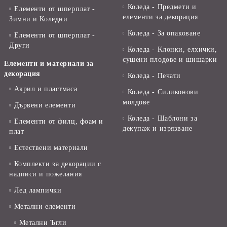
Коледа - Предмети и
Елементи от шперплат -
елементи за декорация
Зимни и Коледни
Коледа - За опаковане
Елементи от шперплат -
Други
Коледа - Kлонки, елхички,
сушени плодове и шишарки
Елементи и материали за
декорация
Коледа - Печати
Акрил и пластмаса
Коледа - Силиконови
молдове
Дървени елементи
Коледа - Шаблони за
Елементи от филц, фоам и
декупаж и изрязване
плат
Естествени материали
Комплекти за декорации с
надписи и пожелания
Лед лампички
Метални елементи
Метални Ъгли