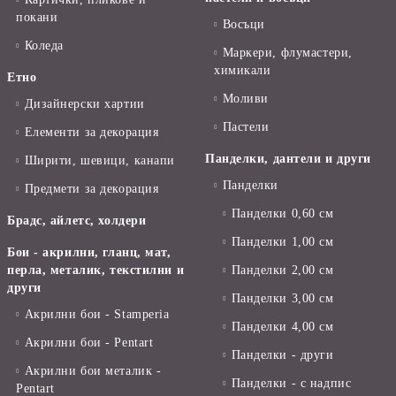
покани
Восъци
Коледа
Маркери, флумастери,
химикали
Етно
Моливи
Дизайнерски хартии
Пастели
Елементи за декорация
Панделки, дантели и други
Ширити, шевици, канапи
Панделки
Предмети за декорация
Панделки 0,60 см
Брадс, айлетс, холдери
Панделки 1,00 см
Бои - акрилни, гланц, мат,
перла, металик, текстилни и
Панделки 2,00 см
други
Панделки 3,00 см
Акрилни бои - Stamperia
Панделки 4,00 см
Акрилни бои - Pentart
Панделки - други
Акрилни бои металик -
Панделки - с надпис
Pentart