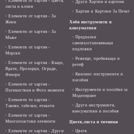
Елементи от хартия - Цветя,
Други Хартии и картони
листа и клони
Хартии и Картони За Печат
Елементи от хартия - За
Жени
Хоби инструменти и
консумативи
Елементи от хартия - За
Предпазни
Мъже
самовъзстановяващи
Елементи от хартия -
подложки
Морски
Режещи, пробиващи и
Елементи от хартия - Къщи,
релеф
Врати, Прозорци, Огради,
Квилинг инструменти и
Фенери
пособия
Елементи от хартия -
Инструменти и пособия за
Пътешествия и Фото моменти
Моделиране
Елементи то хартия -
Други инструменти,
Такове, табелки, етикети
консумативи и пособия
Елементи от хартия -
Многопластови елементи
Цветя,листа и тичинки
Елементи от хартия - Други
Цветя