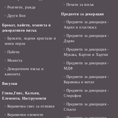
Печати за восък
Реагенти, ръжда
Предмети за декорация
Други Бои
Предмети за декорация -
Брокат, пайети, мъниста и
Акрил и пластмаса
декоративен пясък
Предмети за декорация -
Брокати, ледени кристали и
Дърво
мини перли
Предмети за декорация -
Пайети
Мукава, Картон и Хартия
Мъниста
Предмети за декорация -
МДФ
Декоративен пясък и
камъчета
Предмети за декорация -
Керамика и метал
Висулки
Предмети за декорация -
Глина,Гипс, Калъпи,
Стирофом
Елементи, Инструменти
Предмети за декорация -
Керамична смес за отливки
Стъкло
Керамични елементи
Предмети за декорация -