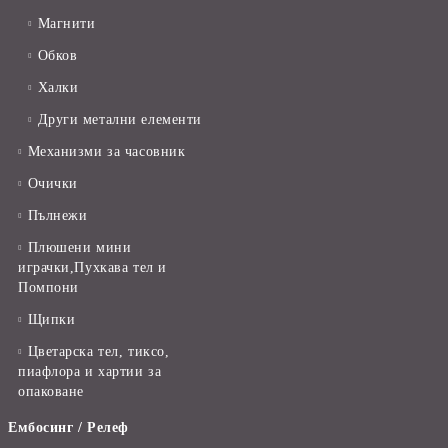
Магнити
Обков
Халки
Други метални елементи
Механизми за часовник
Очички
Пълнежи
Плюшени мини
играчки,Пухкава тел и
Помпони
Щипки
Цветарска тел, тиксо,
пиафлора и хартии за
опаковане
Ембосинг / Релеф