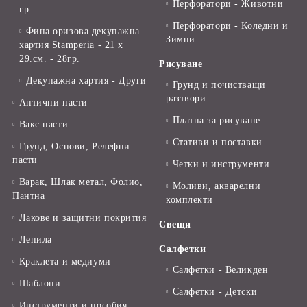
Перфоратори - Животни
гр.
Перфоратори - Коледни и
Фина оризова декупажна
Зимни
хартия Stamperia - 21 х
29.см. - 28гр.
Рисуване
Декупажна хартия - Други
Грунд и почистващи
разтвори
Антични пасти
Платна за рисуване
Вакс пасти
Стативи и поставки
Грунд, Основи, Релефни
пасти
Четки и инструменти
Варак, Шлак метал, Фолио,
Моливи, акварелни
Пантна
комплекти
Лакове и защитни покрития
Свещи
Лепила
Салфетки
Краклета и медиуми
Салфетки - Великден
Шаблони
Салфетки - Детски
Инструменти и пособия