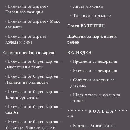
Елементи от хартия -
Листа и клонки
Готови композиции
Тичинки и плодове
Елементи от хартия - Микс
Свети ВАЛЕНТИН
елементи
Елементи от хартия -
Шаблони за изрязване и
Коледа и Зима
релеф
Елементи от бирен картон
ВЕЛИКДЕН
Елементи от бирен картон -
Предмети за декорация
Декоративни рамки
Елементи за декорация
Елементи от бирен картон -
Салфетки и хартии за
Надписи на български
декупаж
Елементи от бирен картон -
Шлак метали и фолио за
Ъгли и орнаменти
позлата
Елементи от бирен картон -
* * * * * * К О Л Е Д А * * * *
Сватба
* *
Елементи от бирен картон -
Коледа - Заготовки за
Училище, Дипломиране и