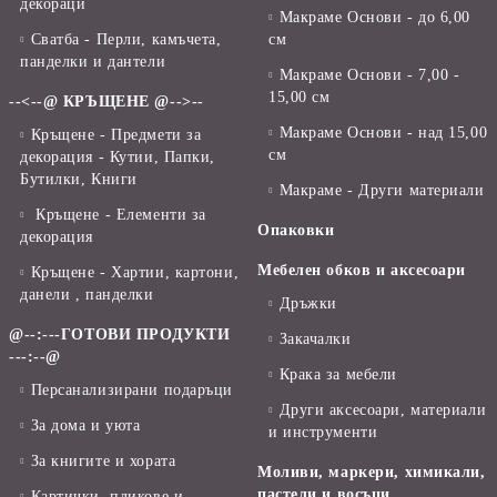
декораци
Макраме Основи - до 6,00
Сватба - Перли, камъчета,
см
панделки и дантели
Макраме Основи - 7,00 -
15,00 см
--<--@ КРЪЩЕНЕ @-->--
Макраме Основи - над 15,00
Кръщене - Предмети за
см
декорация - Кутии, Папки,
Бутилки, Книги
Макраме - Други материали
Кръщене - Елементи за
Опаковки
декорация
Мебелен обков и аксесоари
Кръщене - Хартии, картони,
данели , панделки
Дръжки
@--:---ГОТОВИ ПРОДУКТИ
Закачалки
---:--@
Крака за мебели
Персанализирани подаръци
Други аксесоари, материали
За дома и уюта
и инструменти
За книгите и хората
Моливи, маркери, химикали,
пастели и восъци
Картички, пликове и