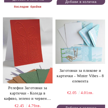
Последни бройки
Заготовки за пликове и
картички - Winter Vibes - 8
елемента
Релефни Заготовки за
€2.05
4.01лв.
картички - Коледа в
кафяво, зелено и червено -
6 бр.
€2.45
4.79лв.