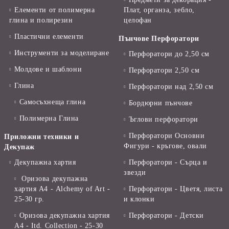
Елементи от полимерна
Плат, органза, зебло,
глина и полирезин
целофан
Пластични елементи
Пънчове Перфоратори
Инструменти за моделиране
Перфоратори до 2,50 см
Молдове и шаблони
Перфоратори 2,50 см
Глина
Перфоратори над 2,50 см
Самосъхнеща глина
Бордюрни пънчове
Полимерна Глина
Ъглови перфоратори
Перфоратори Основни
Приложни техники и
Фигури - кръгове, овали
Декупаж
Декупажна хартия
Перфоратори - Сърца и
звезди
Оризова декупажна
хартия А4 - Alchemy of Art -
Перфоратори - Цветя, листа
25-30 гр.
и клонки
Оризова декупажна хартия
Перфоратори - Детски
А4 - Itd. Collection - 25-30