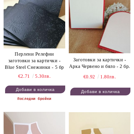
Перлени Релефни
Заготовки за картички -
заготовки за картички -
Арка Червено и бяло - 2 бр.
Blue Steel Снежинки - 5 бр
€2.71
5.30лв.
€0.92
1.80лв.
Последни бройки