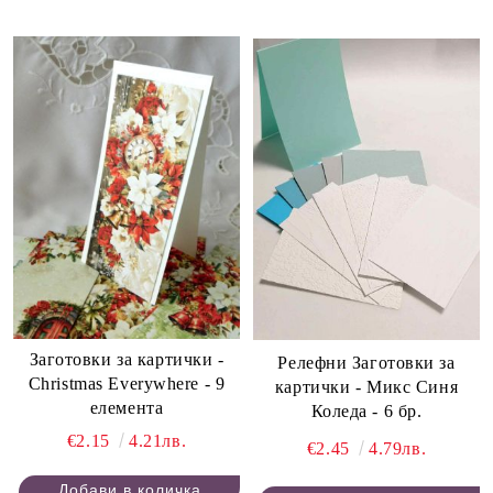
Заготовки за картички -
Релефни Заготовки за
Christmas Everywhere - 9
картички - Микс Синя
елемента
Коледа - 6 бр.
€2.15
4.21лв.
€2.45
4.79лв.