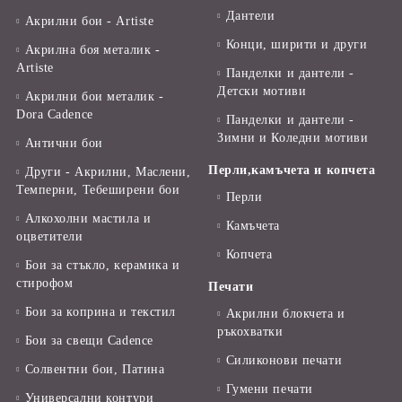
Дантели
Акрилни бои - Artiste
Конци, ширити и други
Акрилна боя металик -
Artiste
Панделки и дантели -
Детски мотиви
Акрилни бои металик -
Dora Cadence
Панделки и дантели -
Зимни и Коледни мотиви
Антични бои
Перли,камъчета и копчета
Други - Акрилни, Маслени,
Темперни, Тебеширени бои
Перли
Алкохолни мастила и
Камъчета
оцветители
Копчета
Бои за стъкло, керамика и
стирофом
Печати
Бои за коприна и текстил
Акрилни блокчета и
ръкохватки
Бои за свещи Cadence
Силиконови печати
Солвентни бои, Патина
Гумени печати
Универсални контури