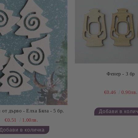
Фенер - 3 бр
€0.46
0.90лв.
от дърво - Елха Бяла - 5 бр.
€0.51
1.00лв.