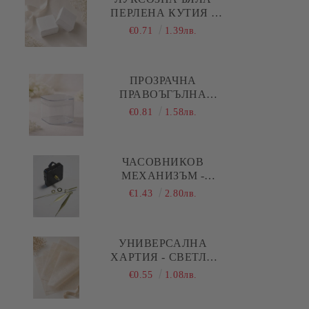
изрязване
ПЕРЛЕНА КУТИЯ -
5,00 Х 5,00 Х 1,50 СМ
€0.71
1.39лв.
ПРОЗРАЧНА
ПРАВОЪГЪЛНА
АКРИЛНА КУТИЯ С
€0.81
1.58лв.
КАПАК И ОБЛИ
РЪБОВЕ - 1 БР.
ЧАСОВНИКОВ
МЕХАНИЗЪМ -
ПЛАВЕН ( ДЪЛГА
€1.43
2.80лв.
РЕЗБА ) - ЗЛАТИСТИ
ПРАВИ СТРЕЛКИ
УНИВЕРСАЛНА
ХАРТИЯ - СВЕТЛО
БЕЖОВО - 29,00 Х
€0.55
1.08лв.
28,50 СМ - 5 ЛИСТА