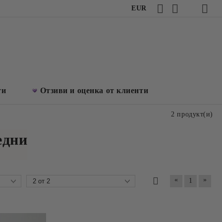
EUR
ти
Отзиви и оценка от клиенти
2 продукт(и)
едни
«
»
1