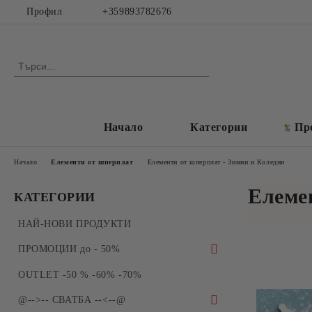
Профил
+359893782676
Начало
Категории
Пр
Начало
Елементи от шперплат
Елементи от шперплат - Зимни и Коледни
Елеме
КАТЕГОРИИ
НАЙ-НОВИ ПРОДУКТИ
ПРОМОЦИИ до - 50%
ПРОМОЦИИ - Силиконови молдове и
OUTLET -50 % -60% -70%
форми за отливки
@-->-- СВАТБА --<--@