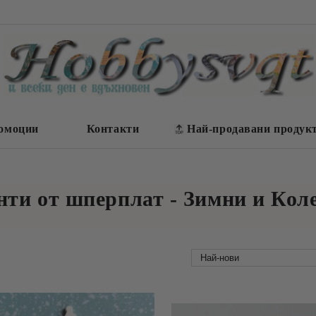
омоции
Контакти
Най-продавани продук
нти от шперплат - Зимни и Кол