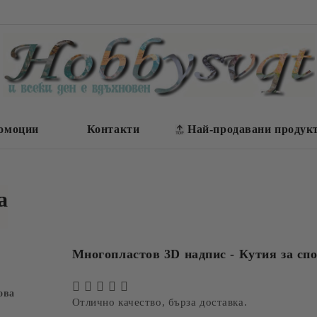
омоции
Контакти
Най-продавани продук
а
Многопластов 3D надпис - Кутия за сп
ова
Отлично качество, бърза доставка.