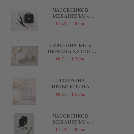
Коледа - Kлонки, елхички, сушени
плодове и шишарки
ЧАСОВНИКОВ
МЕХАНИЗЪМ -
Коледа - Печати
ПЛАВЕН ( ДЪЛГА
€1.43
2.80лв.
РЕЗБА ) - ЧЕРНИ
Коледа - Силиконови молдове
ПРАВИ СТРЕЛКИ
Коледа - Шаблони за декупаж и
ЛУКСОЗНА БЯЛА
изрязване
ПЕРЛЕНА КУТИЯ -
5,00 Х 5,00 Х 1,50 СМ
€0.71
1.39лв.
ПРОЗРАЧНА
ПРАВОЪГЪЛНА
АКРИЛНА КУТИЯ С
€0.81
1.58лв.
КАПАК И ОБЛИ
РЪБОВЕ - 1 БР.
ЧАСОВНИКОВ
МЕХАНИЗЪМ -
ПЛАВЕН ( ДЪЛГА
€1.43
2.80лв.
РЕЗБА ) - ЗЛАТИСТИ