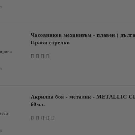
er
Часовников механизъм - плавен ( дълга 
Прави стрелки
ирова
er
Акрилна боя - металик - METALLIC 
60мл.
seva
er