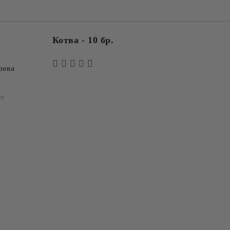
Котва - 10 бр.
рова
er