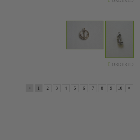
ORDERED
ORDERED
«
»
1
2
3
4
5
6
7
8
9
10