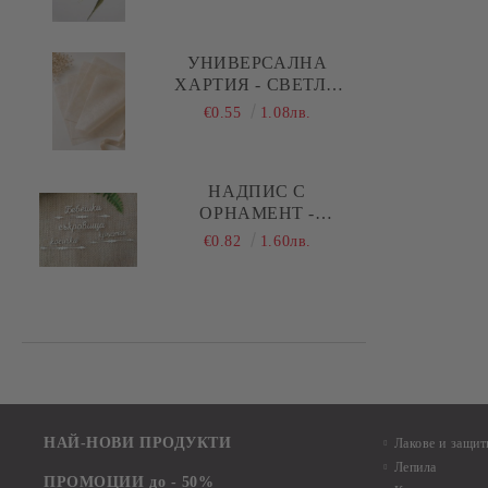
ПРАВИ СТРЕЛКИ
УНИВЕРСАЛНА
ХАРТИЯ - СВЕТЛО
БЕЖОВО - 29,00 Х
€0.55
1.08лв.
28,50 СМ - 5 ЛИСТА
НАДПИС С
ОРНАМЕНТ -
БЕБЕШКИ
€0.82
1.60лв.
СЪКРОВИЩА,
КОСИЧКА, КРЪСТЧЕ -
1 КОМПЛЕКТА
НАЙ-НОВИ ПРОДУКТИ
Лакове и защит
Лепила
ПРОМОЦИИ до - 50%