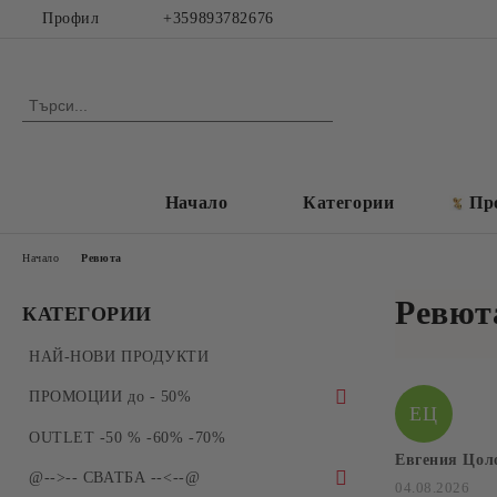
Профил
+359893782676
Начало
Категории
Пр
Начало
Ревюта
Ревют
КАТЕГОРИИ
НАЙ-НОВИ ПРОДУКТИ
ПРОМОЦИИ до - 50%
ЕЦ
ПРОМОЦИИ - Силиконови молдове и
OUTLET -50 % -60% -70%
форми за отливки
Евгения Цол
@-->-- СВАТБА --<--@
04.08.2026