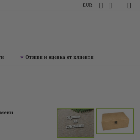
EUR
ти
Отзиви и оценка от клиенти
омени