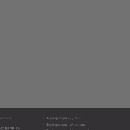
пособия
Перфоратори - Детски
Перфоратори - Животни
териали за