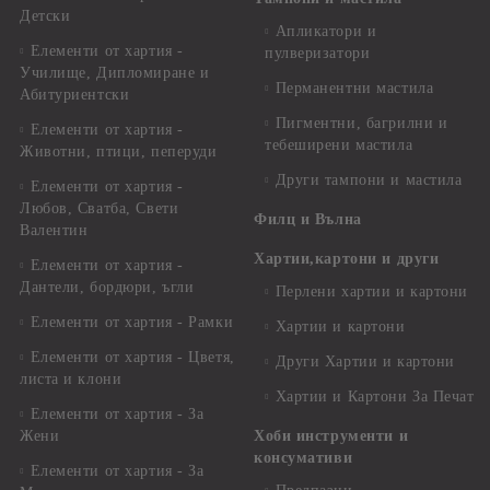
Детски
Апликатори и
Елементи от хартия -
пулверизатори
Училище, Дипломиране и
Перманентни мастила
Абитуриентски
Пигментни, багрилни и
Елементи от хартия -
тебеширени мастила
Животни, птици, пеперуди
Други тампони и мастила
Елементи от хартия -
Любов, Сватба, Свети
Филц и Вълна
Валентин
Хартии,картони и други
Елементи от хартия -
Дантели, бордюри, ъгли
Перлени хартии и картони
Елементи от хартия - Рамки
Хартии и картони
Елементи от хартия - Цветя,
Други Хартии и картони
листа и клони
Хартии и Картони За Печат
Елементи от хартия - За
Жени
Хоби инструменти и
консумативи
Елементи от хартия - За