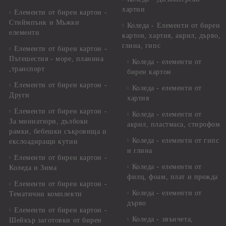
хартии
Елементи от бирен картон -
Стиймпънк и Мъжки
Коледа - Eлементи от бирен
елементи
картон, хартия, акрил, дърво,
глина, гипс
Елементи от бирен картон -
Пътешестия - море, планина
Коледа - елементи от
,транспорт
бирен картон
Елементи от бирен картон -
Коледа - елементи от
Други
хартия
Елементи от бирен картон -
Коледа - елементи от
За миниатюри, дълбоки
акрил, пластмаса, стирофом
рамки, бебешки съкровища и
Коледа - елементи от гипс
екслоадиращи кутии
и глина
Елементи от бирен картон -
Коледа - елементи от
Коледа и Зима
филц, фоам, плат и прежда
Елементи от бирен картон -
Коледа - елементи от
Тематични комплекти
дърво
Елементи от бирен картон -
Коледа - звънчета,
Шейкър заготовки от бирен