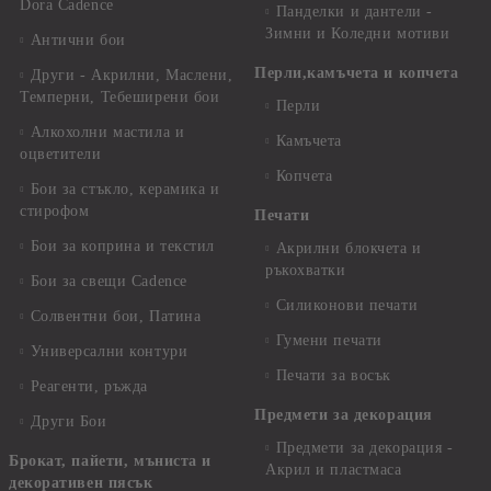
Dora Cadence
Панделки и дантели -
Зимни и Коледни мотиви
Антични бои
Перли,камъчета и копчета
Други - Акрилни, Маслени,
Темперни, Тебеширени бои
Перли
Алкохолни мастила и
Камъчета
оцветители
Копчета
Бои за стъкло, керамика и
стирофом
Печати
Бои за коприна и текстил
Акрилни блокчета и
ръкохватки
Бои за свещи Cadence
Силиконови печати
Солвентни бои, Патина
Гумени печати
Универсални контури
Печати за восък
Реагенти, ръжда
Предмети за декорация
Други Бои
Предмети за декорация -
Брокат, пайети, мъниста и
Акрил и пластмаса
декоративен пясък