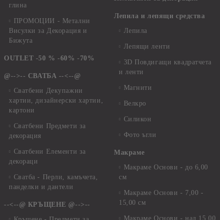
глина
Лепила и лепящи средства
ПРОМОЦИИ - Метални
Висулки за Декорация и
Лепила
Бижута
Лепящи ленти
OUTLET -50 % -60% -70%
3D Повдигащи квадратчета
и ленти
@-->-- СВАТБА --<--@
Магнити
Сватбени Декупажни
хартии, дизайнерски хартии,
Велкро
картони
Силикон
Сватбени Предмети за
Фото ъгли
декорация
Сватбени Елементи за
Макраме
декораци
Макраме Основи - до 6,00
Сватба - Перли, камъчета,
см
панделки и дантели
Макраме Основи - 7,00 -
15,00 см
--<--@ КРЪЩЕНЕ @-->--
Макраме Основи - над 15,00
Кръщене - Предмети за