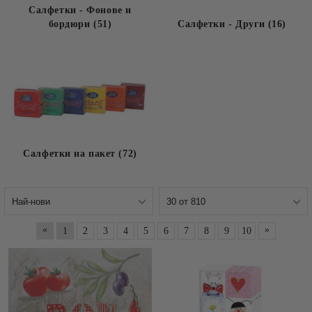
Салфетки - Фонове и
бордюри (51)
Салфетки - Други (16)
Салфетки на пакет (72)
«
»
1
2
3
4
5
6
7
8
9
10