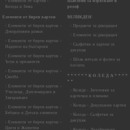
Елементи от хартия -
Шаблони за изрязване и
Коледа и Зима
релеф
Елементи от бирен картон
ВЕЛИКДЕН
Елементи от бирен картон -
Предмети за декорация
Декоративни рамки
Елементи за декорация
Елементи от бирен картон -
Салфетки и хартии за
Надписи на български
декупаж
Елементи от бирен картон -
Шлак метали и фолио за
Ъгли и орнаменти
позлата
Елементи от бирен картон -
* * * * * * К О Л Е Д А * * * *
Сватба
* *
Елементи от бирен картон -
Коледа - Заготовки за
Училище, Дипломиране и
картички и пликове
Завършване
Коледа - Декупажни хартии
Елементи от бирен картон -
Бебшки и Детски елементи
Коелда - Салфетки за
декупаж
Елементи от бирен картон -
Цветя и Животни
Коледа - Дизайнерски