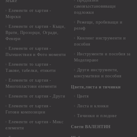
Предпазни
Мъже
самовъзстановяващи
Елементи от хартия -
подложки
Морски
Режещи, пробиващи и
Елементи от хартия - Къщи,
релеф
Врати, Прозорци, Огради,
Квилинг инструменти и
Фенери
пособия
Елементи от хартия -
Инструменти и пособия за
Пътешествия и Фото моменти
Моделиране
Елементи то хартия -
Други инструменти,
Такове, табелки, етикети
консумативи и пособия
Елементи от хартия -
Многопластови елементи
Цветя,листа и тичинки
Елементи от хартия - Други
Цветя
Елементи от хартия -
Листа и клонки
Готови композиции
Тичинки и плодове
Елементи от хартия - Микс
Свети ВАЛЕНТИН
елементи