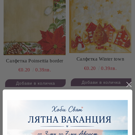
Салфетка Winter town
Салфетка Poinsettia border
€0.20
0.39лв.
€0.20
0.39лв.