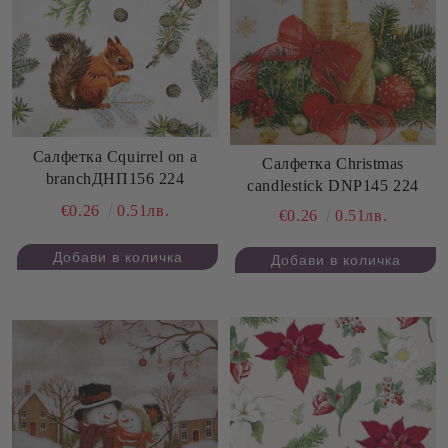
Салфетка Сquirrel on a
Салфетка Christmas
branchДНП156 224
candlestick DNP145 224
€0.26
0.51лв.
€0.26
0.51лв.