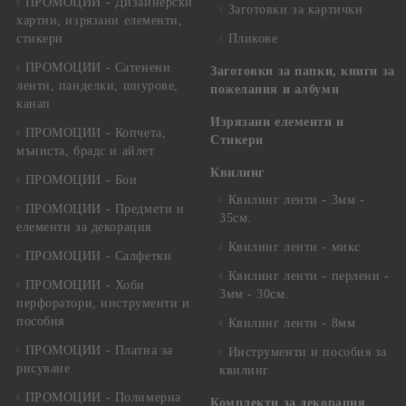
ПРОМОЦИИ - Дизайнерски
Заготовки за картички
хартии, изрязани елементи,
стикери
Пликове
ПРОМОЦИИ - Сатенени
Заготовки за папки, книги за
ленти, панделки, шнурове,
пожелания и албуми
канап
Изрязани елементи и
ПРОМОЦИИ - Копчета,
Стикери
мъниста, брадс и айлет
Квилинг
ПРОМОЦИИ - Бои
Квилинг ленти - 3мм -
ПРОМОЦИИ - Предмети и
35см.
елементи за декорация
Квилинг ленти - микс
ПРОМОЦИИ - Салфетки
Квилинг ленти - перлени -
ПРОМОЦИИ - Хоби
3мм - 30см.
перфоратори, инструменти и
пособия
Квилинг ленти - 8мм
ПРОМОЦИИ - Платна за
Инструменти и пособия за
рисуване
квилинг
ПРОМОЦИИ - Полимерна
Комплекти за декорация