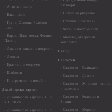
Грунд и почистващи
разтвори
Антични пасти
Платна за рисуване
Вакс пасти
Стативи и поставки
Грунд, Основи, Релефни
пасти
Четки и инструменти
Варак, Шлак метал, Фолио,
Моливи, акварелни
Пантна
комплекти
Лакове и защитни покрития
Свещи
Лепила
Салфетки
Краклета и медиуми
Салфетки - Великден
Шаблони
Салфетки - Детски
Инструменти и пособия
Салфетки - Животни, птици
и насекоми
Дизайнерски хартии
Салфетки - Коледни и
Дизайнерски хартии - 15.20
Зимни
х 15.20 см.
Салфетки - Морски
Дизайнерски хартии - 20.30