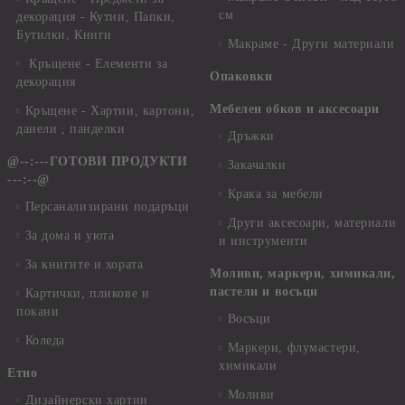
см
декорация - Кутии, Папки,
Бутилки, Книги
Макраме - Други материали
Кръщене - Елементи за
Опаковки
декорация
Мебелен обков и аксесоари
Кръщене - Хартии, картони,
данели , панделки
Дръжки
@--:---ГОТОВИ ПРОДУКТИ
Закачалки
---:--@
Крака за мебели
Персанализирани подаръци
Други аксесоари, материали
За дома и уюта
и инструменти
За книгите и хората
Моливи, маркери, химикали,
пастели и восъци
Картички, пликове и
покани
Восъци
Коледа
Маркери, флумастери,
химикали
Етно
Моливи
Дизайнерски хартии