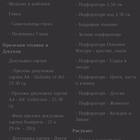
Молдове и шаблони
Перфоратори 2,50 см
Глина
Перфоратори над 2,50 см
Самосъхнеща глина
Бордюрни пънчове
Полимерна Глина
Ъглови перфоратори
Перфоратори Основни
Приложни техники и
Фигури - кръгове, овали
Декупаж
Декупажна хартия
Перфоратори - Сърца и
звезди
Оризова декупажна
хартия А4 - Alchemy of Art -
Перфоратори - Цветя, листа
25-30 гр.
и клонки
Оризова декупажна хартия
Перфоратори - Детски
А4 - Itd. Collection - 25-30
Перфоратори - Животни
гр.
Перфоратори - Коледни и
Фина оризова декупажна
Зимни
хартия Stamperia - 21 х
29.см. - 28гр.
Рисуване
Декупажна хартия - Други