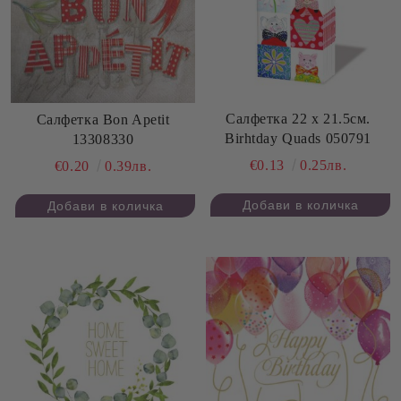
Салфетка 22 х 21.5см.
Салфетка Bon Apetit
Birhtday Quads 050791
13308330
€0.13
0.25лв.
€0.20
0.39лв.