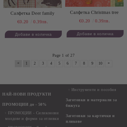
Салфетка Christmas tree
Салфетка Deer family
€0.20
0.39лв.
€0.20
0.39лв.
Page 1 of 27
«
»
1
2
3
4
5
6
7
8
9
10
Инструменти и пособия
НАЙ-НОВИ ПРОДУКТИ
Заготовки и материали за
ПРОМОЦИИ до - 50%
бижута
ПРОМОЦИИ - Силиконови
Заготовки за картички и
молдове и форми за отливки
пликове