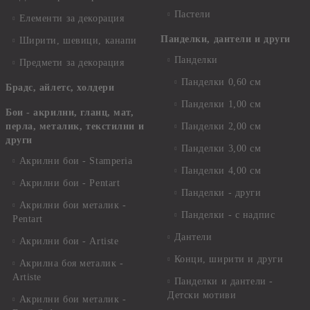
Пастели
Елементи за декорация
Панделки, дантели и други
Ширити, шевици, канапи
Панделки
Предмети за декорация
Панделки 0,60 см
Брадс, айлетс, холдери
Панделки 1,00 см
Бои - акрилни, гланц, мат,
перла, металик, текстилни и
Панделки 2,00 см
други
Панделки 3,00 см
Акрилни бои - Stamperia
Панделки 4,00 см
Акрилни бои - Pentart
Панделки - други
Акрилни бои металик -
Панделки - с надпис
Pentart
Дантели
Акрилни бои - Artiste
Конци, ширити и други
Акрилна боя металик -
Artiste
Панделки и дантели -
Детски мотиви
Акрилни бои металик -