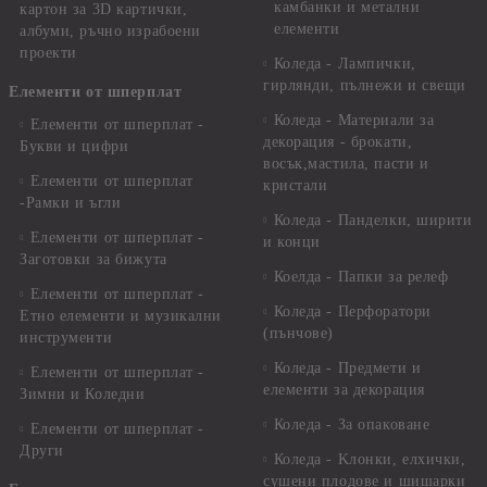
камбанки и метални
картон за 3D картички,
елементи
албуми, ръчно израбоени
проекти
Коледа - Лампички,
гирлянди, пълнежи и свещи
Елементи от шперплат
Коледа - Материали за
Елементи от шперплат -
декорация - брокати,
Букви и цифри
восък,мастила, пасти и
Елементи от шперплат
кристали
-Рамки и ъгли
Коледа - Панделки, ширити
Елементи от шперплат -
и конци
Заготовки за бижута
Коелда - Папки за релеф
Елементи от шперплат -
Коледа - Перфоратори
Етно елементи и музикални
(пънчове)
инструменти
Коледа - Предмети и
Елементи от шперплат -
елементи за декорация
Зимни и Коледни
Коледа - За опаковане
Елементи от шперплат -
Други
Коледа - Kлонки, елхички,
сушени плодове и шишарки