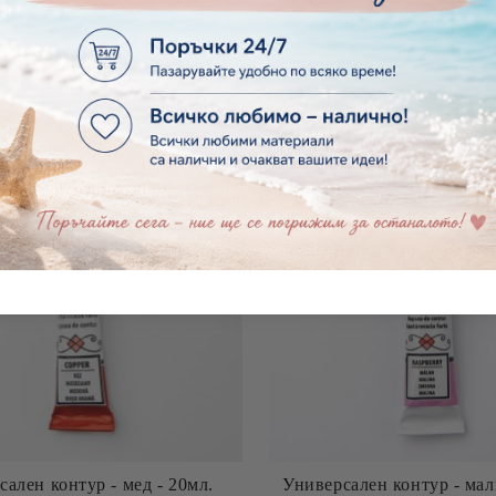
€3.43
6.71лв.
€3.99
7.80лв.
ален контур - мед - 20мл.
Универсален контур - мал