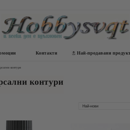
омоции
Контакти
Най-продавани продук
рсални контури
рсални контури