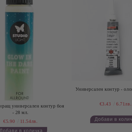
Универсален контур - оло
€3.43
6.71лв.
ращ универсален контур боя
- 28 мл.
€5.90
11.54лв.