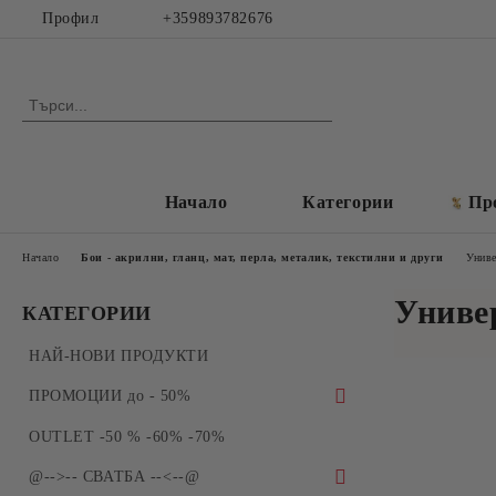
Профил
+359893782676
Начало
Категории
Пр
Начало
Бои - акрилни, гланц, мат, перла, металик, текстилни и други
Униве
Униве
КАТЕГОРИИ
НАЙ-НОВИ ПРОДУКТИ
ПРОМОЦИИ до - 50%
ПРОМОЦИИ - Силиконови молдове и
OUTLET -50 % -60% -70%
форми за отливки
@-->-- СВАТБА --<--@