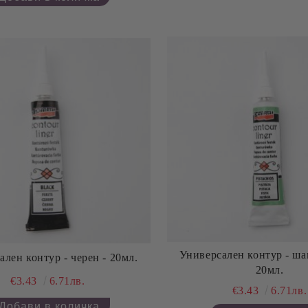
Универсален контур - ша
лен контур - черен - 20мл.
20мл.
€3.43
6.71лв.
€3.43
6.71лв.