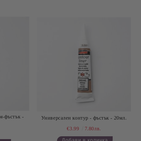
м-фъстък -
Универсален контур - фъстък - 20мл.
€3.99
7.80лв.