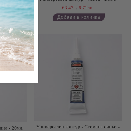
€3.43
6.71лв.
Универсален контур - Стомана синьо -
ина - 20мл.