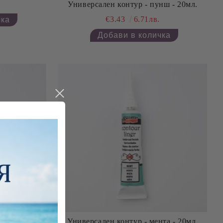
Универсален контур - пунш - 20мл.
€3.43
6.71лв.
жа - 20мл.
Универсален контур - мента - 20мл.