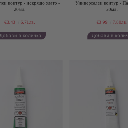
ен контур - искрящо злато -
Универсален контур - Па
20мл.
20мл.
€3.43
6.71лв.
€3.99
7.80лв.