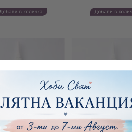
лен контур - перла - 20мл.
Универсален контур - Ру