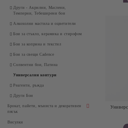
Други - Акрилни, Маслени,
Темперни, Тебеширени бои
Алкохолни мастила и оцветители
Бои за стъкло, керамика и стирофом
Бои за коприна и текстил
Бои за свещи Cadence
Солвентни бои, Патина
Универсални контури
Реагенти, ръжда
Други Бои
Брокат, пайети, мъниста и декоративен
Универса
пясък
Брокати, ледени кристали и мини
Висулки
перли