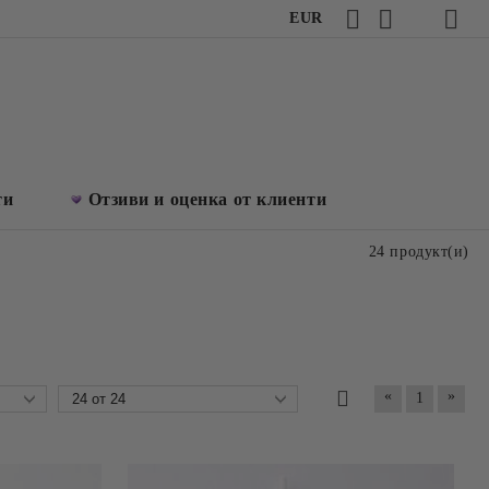
EUR
ти
Отзиви и оценка от клиенти
24 продукт(и)
«
»
1