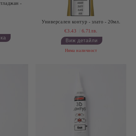
тладжан -
Универсален контур - злато - 20мл.
€3.43
6.71лв.
Виж детайли
Няма наличност