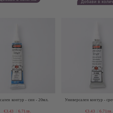
ален контур - син - 20мл.
Универсален контур - сре
€3.43
6.71лв.
€3.43
6.71лв.