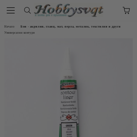
Начало
Бои - акрилни, гланц, мат, перла, металик, текстилни и други
Универсални контури