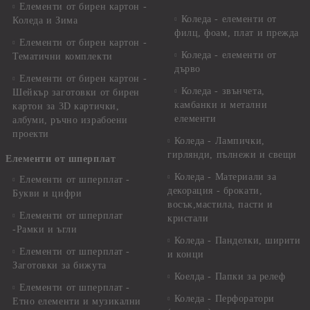
Елементи от бирен картон -
Коледа - елементи от
Коледа и Зима
филц, фоам, плат и прежда
Елементи от бирен картон -
Коледа - елементи от
Тематични комплекти
дърво
Елементи от бирен картон -
Коледа - звънчета,
Шейкър заготовки от бирен
камбанки и метални
картон за 3D картички,
елементи
албуми, ръчно израбоени
проекти
Коледа - Лампички,
гирлянди, пълнежи и свещи
Елементи от шперплат
Коледа - Материали за
Елементи от шперплат -
декорация - брокати,
Букви и цифри
восък,мастила, пасти и
Елементи от шперплат
кристали
-Рамки и ъгли
Коледа - Панделки, ширити
Елементи от шперплат -
и конци
Заготовки за бижута
Коелда - Папки за релеф
Елементи от шперплат -
Коледа - Перфоратори
Етно елементи и музикални