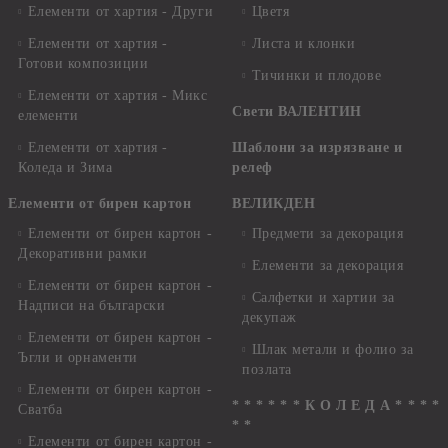
Елементи от хартия - Други
Цветя
Елементи от хартия -
Листа и клонки
Готови композиции
Тичинки и плодове
Елементи от хартия - Микс
Свети ВАЛЕНТИН
елементи
Елементи от хартия -
Шаблони за изрязване и
Коледа и Зима
релеф
Елементи от бирен картон
ВЕЛИКДЕН
Елементи от бирен картон -
Предмети за декорация
Декоративни рамки
Елементи за декорация
Елементи от бирен картон -
Салфетки и хартии за
Надписи на български
декупаж
Елементи от бирен картон -
Шлак метали и фолио за
Ъгли и орнаменти
позлата
Елементи от бирен картон -
* * * * * * К О Л Е Д А * * * *
Сватба
* *
Елементи от бирен картон -