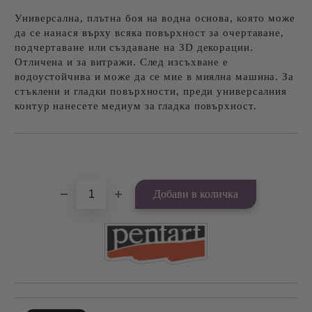
Универсална, плътна боя на водна основа, която може
да се нанася върху всяка повърхност за очертаване,
подчертаване или създаване на 3D декорации.
Отличена и за витражи. След изсъхване е
водоустойчива и може да се мие в миялна машина. За
стъклени и гладки повърхности, преди универсалния
контур нанесете медиум за гладка повърхност.
Добави в желани