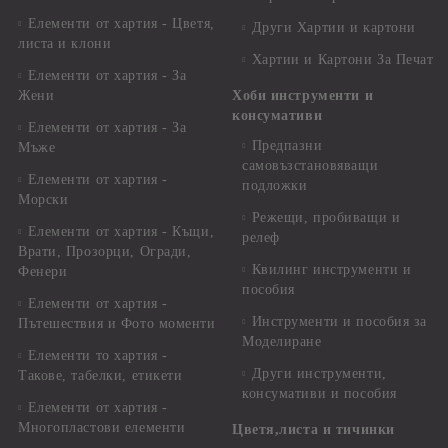
Елементи от хартия - Цветя,
Други Хартии и картони
листа и клони
Хартии и Картони За Печат
Елементи от хартия - За
Жени
Хоби инструменти и
консумативи
Елементи от хартия - За
Предпазни
Мъже
самовъзстановяващи
Елементи от хартия -
подложки
Морски
Режещи, пробиващи и
Елементи от хартия - Къщи,
релеф
Врати, Прозорци, Огради,
Квилинг инструменти и
Фенери
пособия
Елементи от хартия -
Инструменти и пособия за
Пътешествия и Фото моменти
Моделиране
Елементи то хартия -
Други инструменти,
Такове, табелки, етикети
консумативи и пособия
Елементи от хартия -
Многопластови елементи
Цветя,листа и тичинки