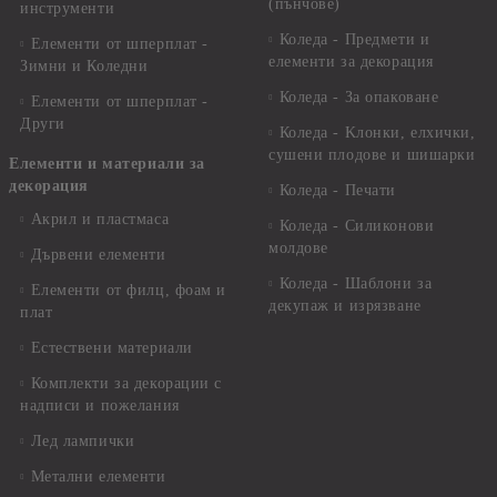
(пънчове)
инструменти
Коледа - Предмети и
Елементи от шперплат -
елементи за декорация
Зимни и Коледни
Коледа - За опаковане
Елементи от шперплат -
Други
Коледа - Kлонки, елхички,
сушени плодове и шишарки
Елементи и материали за
декорация
Коледа - Печати
Акрил и пластмаса
Коледа - Силиконови
молдове
Дървени елементи
Коледа - Шаблони за
Елементи от филц, фоам и
декупаж и изрязване
плат
Естествени материали
Комплекти за декорации с
надписи и пожелания
Лед лампички
Метални елементи