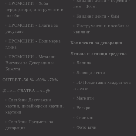
Квилинг ленти - перлени -
ПРОМОЦИИ - Хоби
3мм - 30см.
перфоратори, инструменти и
пособия
Квилинг ленти - 8мм
ПРОМОЦИИ - Платна за
Инструменти и пособия за
рисуване
квилинг
ПРОМОЦИИ - Полимерна
Комплекти за декорация
глина
Лепила и лепящи средства
ПРОМОЦИИ - Метални
Висулки за Декорация и
Лепила
Бижута
Лепящи ленти
OUTLET -50 % -60% -70%
3D Повдигащи квадратчета
и ленти
@-->-- СВАТБА --<--@
Магнити
Сватбени Декупажни
хартии, дизайнерски хартии,
Велкро
картони
Силикон
Сватбени Предмети за
Фото ъгли
декорация