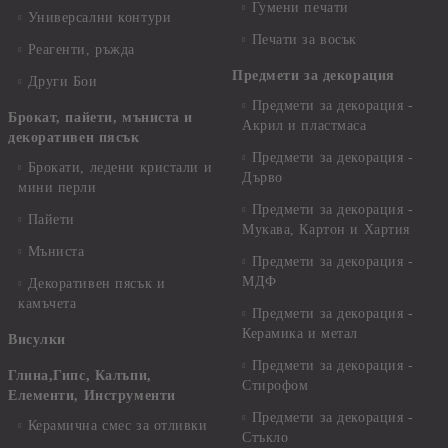
Гумени печати
Универсални контури
Печати за восък
Реагенти, ръжда
Предмети за декорация
Други Бои
Предмети за декорация -
Брокат, пайети, мъниста и
Акрил и пластмаса
декоративен пясък
Предмети за декорация -
Брокати, ледени кристали и
Дърво
мини перли
Предмети за декорация -
Пайети
Мукава, Картон и Хартия
Мъниста
Предмети за декорация -
МДФ
Декоративен пясък и
камъчета
Предмети за декорация -
Керамика и метал
Висулки
Предмети за декорация -
Глина,Гипс, Калъпи,
Стирофом
Елементи, Инструменти
Предмети за декорация -
Керамична смес за отливки
Стъкло