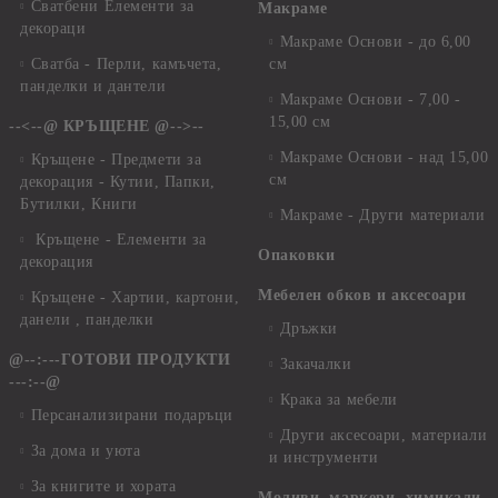
Сватбени Елементи за
Макраме
декораци
Макраме Основи - до 6,00
Сватба - Перли, камъчета,
см
панделки и дантели
Макраме Основи - 7,00 -
15,00 см
--<--@ КРЪЩЕНЕ @-->--
Макраме Основи - над 15,00
Кръщене - Предмети за
см
декорация - Кутии, Папки,
Бутилки, Книги
Макраме - Други материали
Кръщене - Елементи за
Опаковки
декорация
Мебелен обков и аксесоари
Кръщене - Хартии, картони,
данели , панделки
Дръжки
@--:---ГОТОВИ ПРОДУКТИ
Закачалки
---:--@
Крака за мебели
Персанализирани подаръци
Други аксесоари, материали
За дома и уюта
и инструменти
За книгите и хората
Моливи, маркери, химикали,