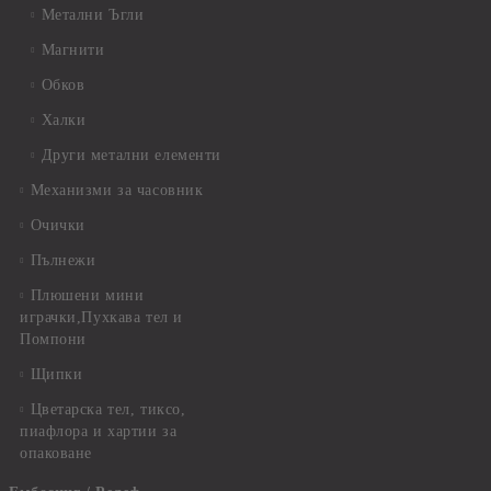
Метални Ъгли
Магнити
Обков
Халки
Други метални елементи
Механизми за часовник
Очички
Пълнежи
Плюшени мини
играчки,Пухкава тел и
Помпони
Щипки
Цветарска тел, тиксо,
пиафлора и хартии за
опаковане