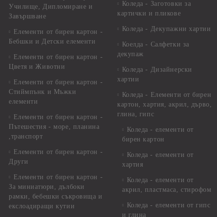
Коледа - Заготовки за
Училище, Дипломиране и
картички и пликове
Завършване
Коледа - Декупажни хартии
Елементи от бирен картон -
Бебшки и Детски елементи
Коелда - Салфетки за
декупаж
Елементи от бирен картон -
Цветя и Животни
Коледа - Дизайнерски
хартии
Елементи от бирен картон -
Стиймпънк и Мъжки
Коледа - Eлементи от бирен
елементи
картон, хартия, акрил, дърво,
глина, гипс
Елементи от бирен картон -
Пътешестия - море, планина
Коледа - елементи от
,транспорт
бирен картон
Елементи от бирен картон -
Коледа - елементи от
Други
хартия
Елементи от бирен картон -
Коледа - елементи от
За миниатюри, дълбоки
акрил, пластмаса, стирофом
рамки, бебешки съкровища и
Коледа - елементи от гипс
екслоадиращи кутии
и глина