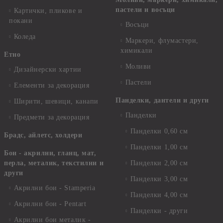
пастели и восъци
Картички, пликове и
покани
Восъци
Коледа
Маркери, флумастери,
химикали
Етно
Моливи
Дизайнерски хартии
Пастели
Елементи за декорация
Панделки, дантели и други
Ширити, шевици, канапи
Панделки
Предмети за декорация
Панделки 0,60 см
Брадс, айлетс, холдери
Панделки 1,00 см
Бои - акрилни, гланц, мат,
перла, металик, текстилни и
Панделки 2,00 см
други
Панделки 3,00 см
Акрилни бои - Stamperia
Панделки 4,00 см
Акрилни бои - Pentart
Панделки - други
Акрилни бои металик -