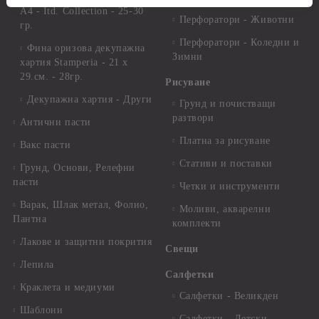
А4 - Itd. Collection - 25-30
Перфоратори - Животни
гр.
Перфоратори - Коледни и
Фина оризова декупажна
Зимни
хартия Stamperia - 21 х
29.см. - 28гр.
Рисуване
Декупажна хартия - Други
Грунд и почистващи
разтвори
Антични пасти
Платна за рисуване
Вакс пасти
Стативи и поставки
Грунд, Основи, Релефни
пасти
Четки и инструменти
Варак, Шлак метал, Фолио,
Моливи, акварелни
Пантна
комплекти
Лакове и защитни покрития
Свещи
Лепила
Салфетки
Краклета и медиуми
Салфетки - Великден
Шаблони
Салфетки - Детски