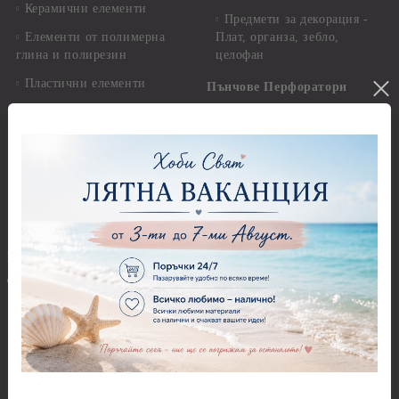
Керамични елементи
Предмети за декорация -
Елементи от полимерна
Плат, органза, зебло,
глина и полирезин
целофан
Пластични елементи
Пънчове Перфоратори
Инструменти за моделиране
Перфоратори до 2,50 см
Молдове и шаблони
Перфоратори 2,50 см
Глина
Перфоратори над 2,50 см
Самосъхнеща глина
Бордюрни пънчове
Полимерна Глина
Ъглови перфоратори
Перфоратори Основни
Приложни техники и
Фигури - кръгове, овали
Декупаж
Декупажна хартия
Перфоратори - Сърца и
звезди
Оризова декупажна
хартия А4 - Alchemy of Art -
Перфоратори - Цветя, листа
25-30 гр.
и клонки
Оризова декупажна хартия
Перфоратори - Детски