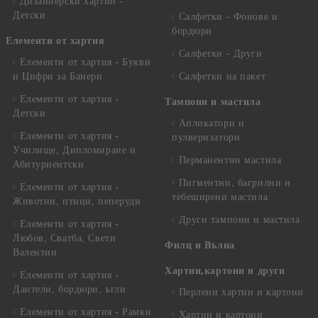
Дизайнерски хартии -
Детски
Салфетки - Фонове и
бордюри
Елементи от хартия
Салфетки - Други
Елементи от хартия - Букви
и Цифри за Банери
Салфетки на пакет
Елементи от хартия -
Тампони и мастила
Детски
Апликатори и
Елементи от хартия -
пулверизатори
Училище, Дипломиране и
Перманентни мастила
Абитуриентски
Пигментни, багрилни и
Елементи от хартия -
тебеширени мастила
Животни, птици, пеперуди
Други тампони и мастила
Елементи от хартия -
Любов, Сватба, Свети
Филц и Вълна
Валентин
Хартии,картони и други
Елементи от хартия -
Дантели, бордюри, ъгли
Перлени хартии и картони
Елементи от хартия - Рамки
Хартии и картони