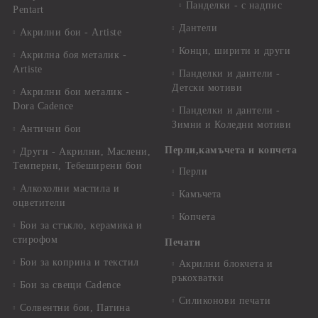
Панделки - с надпис
Pentart
Дантели
Акрилни бои - Artiste
Конци, ширити и други
Акрилна боя металик -
Artiste
Панделки и дантели -
Детски мотиви
Акрилни бои металик -
Dora Cadence
Панделки и дантели -
Зимни и Коледни мотиви
Антични бои
Перли,камъчета и копчета
Други - Акрилни, Маслени,
Темперни, Тебеширени бои
Перли
Алкохолни мастила и
Камъчета
оцветители
Копчета
Бои за стъкло, керамика и
стирофом
Печати
Бои за коприна и текстил
Акрилни блокчета и
ръкохватки
Бои за свещи Cadence
Силиконови печати
Солвентни бои, Патина