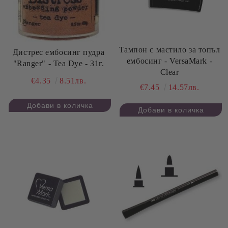
Тампон с мастило за топъл
Дистрес ембосинг пудра
ембосинг - VersaMark -
"Ranger" - Tea Dye - 31г.
Clear
€4.35
8.51лв.
€7.45
14.57лв.