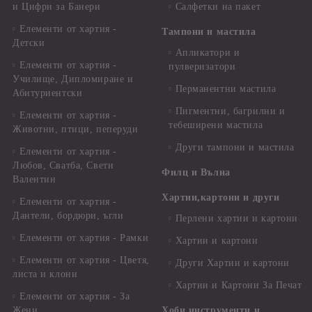
и Цифри за Банери
Салфетки на пакет
Елементи от хартия -
Тампони и мастила
Детски
Апликатори и
Елементи от хартия -
пулверизатори
Училище, Дипломиране и
Перманентни мастила
Абитуриентски
Пигментни, багрилни и
Елементи от хартия -
тебеширени мастила
Животни, птици, пеперуди
Други тампони и мастила
Елементи от хартия -
Любов, Сватба, Свети
Филц и Вълна
Валентин
Хартии,картони и други
Елементи от хартия -
Дантели, бордюри, ъгли
Перлени хартии и картони
Елементи от хартия - Рамки
Хартии и картони
Елементи от хартия - Цветя,
Други Хартии и картони
листа и клони
Хартии и Картони За Печат
Елементи от хартия - За
Жени
Хоби инструменти и