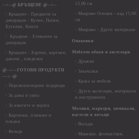
15,00 см
--<--@ КРЪЩЕНЕ @-->--
Макраме Основи - над 15,00
Кръщене - Предмети за
см
декорация - Кутии, Папки,
Бутилки, Книги
Макраме - Други материали
Кръщене - Елементи за
Опаковки
декорация
Мебелен обков и аксесоари
Кръщене - Хартии, картони,
данели , панделки
Дръжки
@--:---ГОТОВИ ПРОДУКТИ
Закачалки
---:--@
Крака за мебели
Персанализирани подаръци
Други аксесоари, материали
За дома и уюта
и инструменти
За книгите и хората
Моливи, маркери, химикали,
пастели и восъци
Картички, пликове и
покани
Восъци
Коледа
Маркери, флумастери,