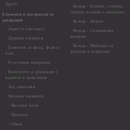
Други
Коледа - Kлонки, елхички,
сушени плодове и шишарки
Елементи и материали за
декорация
Коледа - Печати
Акрил и пластмаса
Коледа - Силиконови
молдове
Дървени елементи
Коледа - Шаблони за
Елементи от филц, фоам и
декупаж и изрязване
плат
Естествени материали
Комплекти за декорации с
надписи и пожелания
Лед лампички
Метални елементи
Метални Ъгли
Магнити
Обков