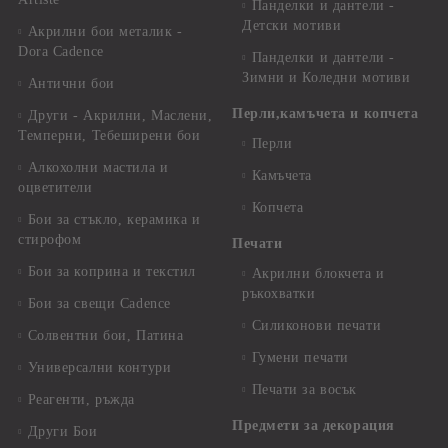
Панделки и дантели -
Детски мотиви
Акрилни бои металик -
Dora Cadence
Панделки и дантели -
Зимни и Коледни мотиви
Антични бои
Перли,камъчета и копчета
Други - Акрилни, Маслени,
Темперни, Тебеширени бои
Перли
Алкохолни мастила и
Камъчета
оцветители
Копчета
Бои за стъкло, керамика и
стирофом
Печати
Бои за коприна и текстил
Акрилни блокчета и
ръкохватки
Бои за свещи Cadence
Силиконови печати
Солвентни бои, Патина
Гумени печати
Универсални контури
Печати за восък
Реагенти, ръжда
Предмети за декорация
Други Бои