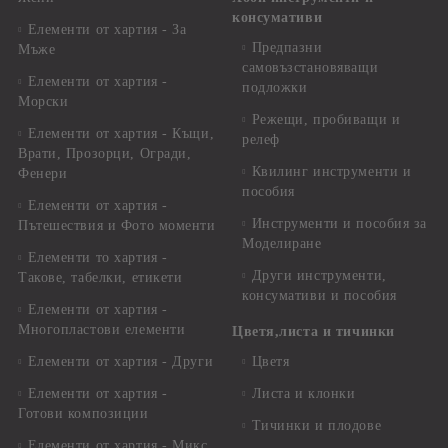
консумативи
Елементи от хартия - За
Предпазни
Мъже
самовъзстановяващи
Елементи от хартия -
подложки
Морски
Режещи, пробиващи и
Елементи от хартия - Къщи,
релеф
Врати, Прозорци, Огради,
Квилинг инструменти и
Фенери
пособия
Елементи от хартия -
Инструменти и пособия за
Пътешествия и Фото моменти
Моделиране
Елементи то хартия -
Други инструменти,
Такове, табелки, етикети
консумативи и пособия
Елементи от хартия -
Многопластови елементи
Цветя,листа и тичинки
Елементи от хартия - Други
Цветя
Елементи от хартия -
Листа и клонки
Готови композиции
Тичинки и плодове
Елементи от хартия - Микс