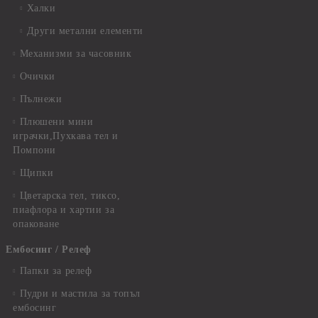
Халки
Други метални елементи
Механизми за часовник
Очички
Пълнежи
Плюшени мини
играчки,Пухкава тел и
Помпони
Щипки
Цветарска тел, тиксо,
пиафлора и хартии за
опаковане
Ембосинг / Релеф
Папки за релеф
Пудри и мастила за топъл
ембосинг