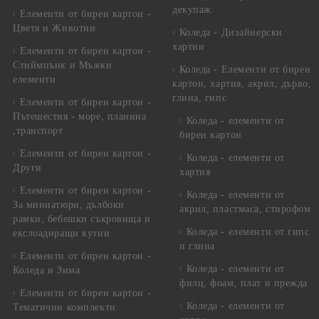
декупаж
Елементи от бирен картон -
Цветя и Животни
Коледа - Дизайнерски
хартии
Елементи от бирен картон -
Стиймпънк и Мъжки
Коледа - Eлементи от бирен
елементи
картон, хартия, акрил, дърво,
глина, гипс
Елементи от бирен картон -
Пътешестия - море, планина
Коледа - елементи от
,транспорт
бирен картон
Елементи от бирен картон -
Коледа - елементи от
Други
хартия
Елементи от бирен картон -
Коледа - елементи от
За миниатюри, дълбоки
акрил, пластмаса, стирофом
рамки, бебешки съкровища и
Коледа - елементи от гипс
екслоадиращи кутии
и глина
Елементи от бирен картон -
Коледа - елементи от
Коледа и Зима
филц, фоам, плат и прежда
Елементи от бирен картон -
Коледа - елементи от
Тематични комплекти