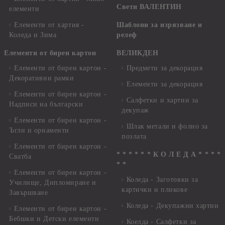
Свети ВАЛЕНТИН
елементи
Елементи от хартия -
Шаблони за изрязване и
Коледа и Зима
релеф
Елементи от бирен картон
ВЕЛИКДЕН
Елементи от бирен картон -
Предмети за декорация
Декоративни рамки
Елементи за декорация
Елементи от бирен картон -
Салфетки и хартии за
Надписи на български
декупаж
Елементи от бирен картон -
Шлак метали и фолио за
Ъгли и орнаменти
позлата
Елементи от бирен картон -
* * * * * * К О Л Е Д А * * * *
Сватба
* *
Елементи от бирен картон -
Коледа - Заготовки за
Училище, Дипломиране и
картички и пликове
Завършване
Коледа - Декупажни хартии
Елементи от бирен картон -
Бебшки и Детски елементи
Коелда - Салфетки за