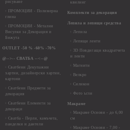
рисуване
квилинг
ПРОМОЦИИ - Полимерна
Комплекти за декорация
глина
Лепила и лепящи средства
ПРОМОЦИИ - Метални
Висулки за Декорация и
Лепила
Бижута
Лепящи ленти
OUTLET -50 % -60% -70%
3D Повдигащи квадратчета
и ленти
@-->-- СВАТБА --<--@
Магнити
Сватбени Декупажни
хартии, дизайнерски хартии,
Велкро
картони
Силикон
Сватбени Предмети за
Фото ъгли
декорация
Сватбени Елементи за
Макраме
декораци
Макраме Основи - до 6,00
Сватба - Перли, камъчета,
см
панделки и дантели
Макраме Основи - 7,00 -