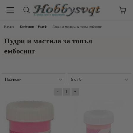
Начало
Ембосинг / Релеф
Пудри и мастила за топъл ембосинг
Пудри и мастила за топъл
ембосинг
«
»
1