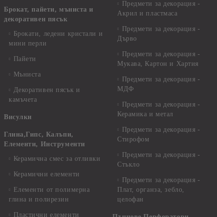
Предмети за декорация -
Брокат, пайети, мъниста и
Акрил и пластмаса
декоративен пясък
Предмети за декорация -
Брокати, ледени кристали и
Дърво
мини перли
Предмети за декорация -
Пайети
Мукава, Картон и Хартия
Мъниста
Предмети за декорация -
МДФ
Декоративен пясък и
камъчета
Предмети за декорация -
Керамика и метал
Висулки
Предмети за декорация -
Глина,Гипс, Калъпи,
Стирофом
Елементи, Инструменти
Предмети за декорация -
Керамична смес за отливки
Стъкло
Керамични елементи
Предмети за декорация -
Елементи от полимерна
Плат, органза, зебло,
глина и полирезин
целофан
Пластични елементи
Пънчове Перфоратори