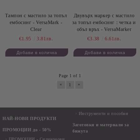
Тампон с мастило за топъл
Двувърх маркер с мастило
ембосинг - VersaMark -
за топъл ембосинг : четка и
Clear
объл връх - VersaMarker
€1.95
3.81лв.
€3.38
6.61лв.
Page 1 of 1
«
»
1
Инструменти и пособия
НАЙ-НОВИ ПРОДУКТИ
Заготовки и материали за
ПРОМОЦИИ до - 50%
бижута
ПРОМОЦИИ - Силиконови