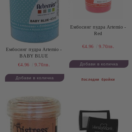
Ембосинг пудра Artemio -
Red
€4.96
9.70лв.
Ембосинг пудра Artemio -
BABY BLUE
€4.96
9.70лв.
Последни бройки