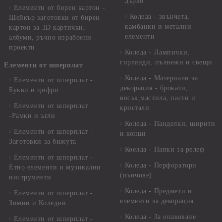
дърво
Елементи от бирен картон -
Коледа - звънчета,
Шейкър заготовки от бирен
камбанки и метални
картон за 3D картички,
елементи
албуми, ръчно израбоени
проекти
Коледа - Лампички,
гирлянди, пълнежи и свещи
Елементи от шперплат
Коледа - Материали за
Елементи от шперплат -
декорация - брокати,
Букви и цифри
восък,мастила, пасти и
Елементи от шперплат
кристали
-Рамки и ъгли
Коледа - Панделки, ширити
Елементи от шперплат -
и конци
Заготовки за бижута
Коелда - Папки за релеф
Елементи от шперплат -
Коледа - Перфоратори
Етно елементи и музикални
(пънчове)
инструменти
Коледа - Предмети и
Елементи от шперплат -
елементи за декорация
Зимни и Коледни
Коледа - За опаковане
Елементи от шперплат -