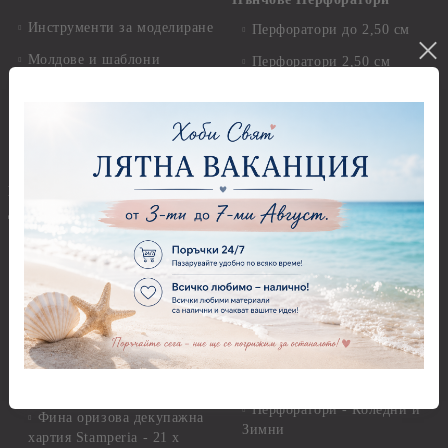
Инструменти за моделиране
Перфоратори до 2,50 см
Молдове и шаблони
Перфоратори 2,50 см
Глина
Перфоратори над 2,50 см
Самосъхнеща глина
Бордюрни пънчове
Полимерна Глина
Ъглови перфоратори
Перфоратори Основни
Приложни техники и
Фигури - кръгове, овали
Декупаж
Декупажна хартия
Перфоратори - Сърца и
звезди
Оризова декупажна
хартия А4 - Alchemy of Art -
Перфоратори - Цветя, листа
25-30 гр.
и клонки
Оризова декупажна хартия
Перфоратори - Детски
А4 - Itd. Collection - 25-30
Перфоратори - Животни
гр.
Перфоратори - Коледни и
Фина оризова декупажна
Зимни
хартия Stamperia - 21 х