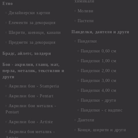
химикали
Етно
Моливи
Дизайнерски хартии
Пастели
Елементи за декорация
Панделки, дантели и други
Ширити, шевици, канапи
Панделки
Предмети за декорация
Панделки 0,60 см
Брадс, айлетс, холдери
Панделки 1,00 см
Бои - акрилни, гланц, мат,
перла, металик, текстилни и
Панделки 2,00 см
други
Панделки 3,00 см
Акрилни бои - Stamperia
Панделки 4,00 см
Акрилни бои - Pentart
Панделки - други
Акрилни бои металик -
Панделки - с надпис
Pentart
Дантели
Акрилни бои - Artiste
Конци, ширити и други
Акрилна боя металик -
Artiste