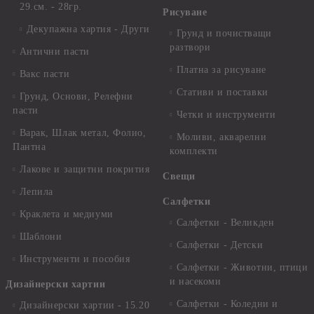
29.см. - 28гр.
Рисуване
Декупажна хартия - Други
Грунд и почистващи
разтвори
Антични пасти
Платна за рисуване
Вакс пасти
Стативи и поставки
Грунд, Основи, Релефни
пасти
Четки и инструменти
Варак, Шлак метал, Фолио,
Моливи, акварелни
Пантна
комплекти
Лакове и защитни покрития
Свещи
Лепила
Салфетки
Краклета и медиуми
Салфетки - Великден
Шаблони
Салфетки - Детски
Инструменти и пособия
Салфетки - Животни, птици
и насекоми
Дизайнерски хартии
Салфетки - Коледни и
Дизайнерски хартии - 15.20