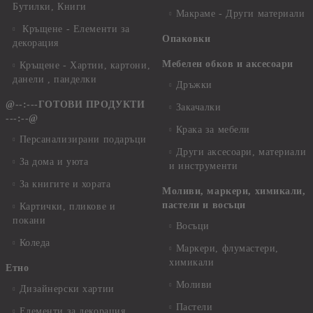
Бутилки, Книги
Макраме - Други материали
Кръщене - Елементи за
Опаковки
декорация
Мебелен обков и аксесоари
Кръщене - Хартии, картони,
данели , панделки
Дръжки
@--:---ГОТОВИ ПРОДУКТИ
Закачалки
---:--@
Крака за мебели
Персанализирани подаръци
Други аксесоари, материали
За дома и уюта
и инструменти
За книгите и хората
Моливи, маркери, химикали,
пастели и восъци
Картички, пликове и
покани
Восъци
Коледа
Маркери, флумастери,
химикали
Етно
Моливи
Дизайнерски хартии
Пастели
Елементи за декорация