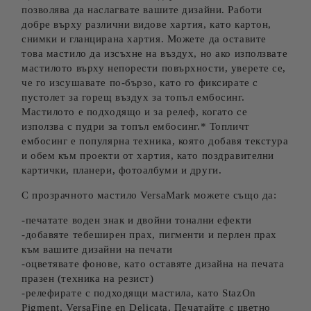
позволява да наслагвате вашите дизайни. Работи
добре върху различни видове хартия, като картон,
снимки и гланцирана хартия. Можете да оставите
това мастило да изсъхне на въздух, но ако използвате
мастилото върху непорести повърхности, уверете се,
че го изсушавате по-бързо, като го фиксирате с
пустолет за горещ въздух за топъл ембосинг.
Мастилото е подходящо и за релеф, когато се
използва с пудри за топъл ембосинг.* Топличт
ембосинг е популярна техника, която добавя текстура
и обем към проекти от хартия, като поздравителни
картички, планери, фотоалбуми и други.
С прозрачното мастило VersaMark можете също да:
-печатате воден знак и двойни тонални ефекти
-добавяте тебеширен прах, пигменти и перлен прах
към вашите дизайни на печати
-оцветявате фонове, като оставяте дизайна на печата
празен (техника на резист)
-релефирате с подходящи мастила, като StazOn
Pigment, VersaFine en Delicata. Печатайте с цветно