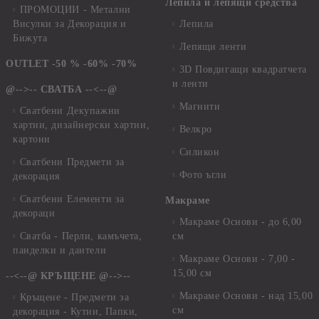
Лепила и лепящи средства
ПРОМОЦИИ - Метални
Висулки за Декорация и
Лепила
Бижута
Лепящи ленти
OUTLET -50 % -60% -70%
3D Повдигащи квадратчета
и ленти
@-->-- СВАТБА --<--@
Магнити
Сватбени Декупажни
хартии, дизайнерски хартии,
Велкро
картони
Силикон
Сватбени Предмети за
Фото ъгли
декорация
Сватбени Елементи за
Макраме
декораци
Макраме Основи - до 6,00
Сватба - Перли, камъчета,
см
панделки и дантели
Макраме Основи - 7,00 -
15,00 см
--<--@ КРЪЩЕНЕ @-->--
Макраме Основи - над 15,00
Кръщене - Предмети за
см
декорация - Кутии, Папки,