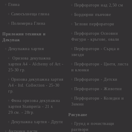
Глина
Перфоратори над 2,50 см
Самосъхнеща глина
Бордюрни пънчове
Полимерна Глина
Ъглови перфоратори
Перфоратори Основни
Приложни техники и
Фигури - кръгове, овали
Декупаж
Декупажна хартия
Перфоратори - Сърца и
звезди
Оризова декупажна
хартия А4 - Alchemy of Art -
Перфоратори - Цветя, листа
25-30 гр.
и клонки
Оризова декупажна хартия
Перфоратори - Детски
А4 - Itd. Collection - 25-30
Перфоратори - Животни
гр.
Перфоратори - Коледни и
Фина оризова декупажна
Зимни
хартия Stamperia - 21 х
29.см. - 28гр.
Рисуване
Декупажна хартия - Други
Грунд и почистващи
разтвори
Антични пасти