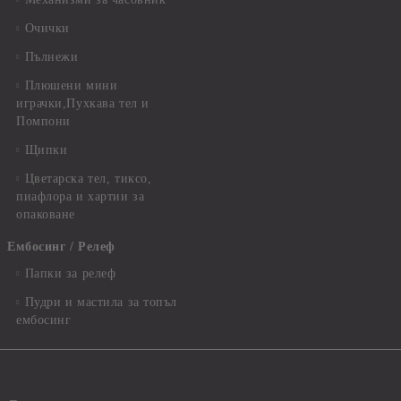
Очички
Пълнежи
Плюшени мини
играчки,Пухкава тел и
Помпони
Щипки
Цветарска тел, тиксо,
пиафлора и хартии за
опаковане
Ембосинг / Релеф
Папки за релеф
Пудри и мастила за топъл
ембосинг