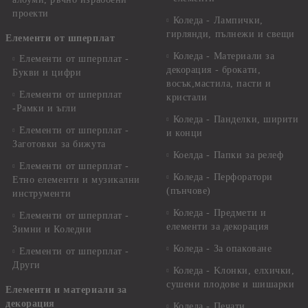
проекти
Коледа - Лампички,
гирлянди, пълнежи и свещи
Елементи от шперплат
Коледа - Материали за
Елементи от шперплат -
декорация - брокати,
Букви и цифри
восък,мастила, пасти и
Елементи от шперплат
кристали
-Рамки и ъгли
Коледа - Панделки, ширити
Елементи от шперплат -
и конци
Заготовки за бижута
Коелда - Папки за релеф
Елементи от шперплат -
Коледа - Перфоратори
Етно елементи и музикални
(пънчове)
инструменти
Коледа - Предмети и
Елементи от шперплат -
елементи за декорация
Зимни и Коледни
Коледа - За опаковане
Елементи от шперплат -
Други
Коледа - Kлонки, елхички,
сушени плодове и шишарки
Елементи и материали за
декорация
Коледа - Печати