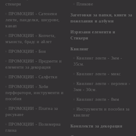
стикери
Пликове
ПРОМОЦИИ - Сатенени
Заготовки за папки, книги за
ленти, панделки, шнурове,
пожелания и албуми
канап
Изрязани елементи и
ПРОМОЦИИ - Копчета,
Стикери
мъниста, брадс и айлет
Квилинг
ПРОМОЦИИ - Бои
Квилинг ленти - 3мм -
ПРОМОЦИИ - Предмети и
35см.
елементи за декорация
Квилинг ленти - микс
ПРОМОЦИИ - Салфетки
Квилинг ленти - перлени -
ПРОМОЦИИ - Хоби
3мм - 30см.
перфоратори, инструменти и
пособия
Квилинг ленти - 8мм
ПРОМОЦИИ - Платна за
Инструменти и пособия за
рисуване
квилинг
ПРОМОЦИИ - Полимерна
Комплекти за декорация
глина