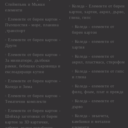
Стиймпънк и Мъжки
Коледа - Eлементи от бирен
елементи
картон, хартия, акрил, дърво,
глина, гипс
Елементи от бирен картон -
Пътешестия - море, планина
Коледа - елементи от
,транспорт
бирен картон
Елементи от бирен картон -
Коледа - елементи от
Други
хартия
Елементи от бирен картон -
Коледа - елементи от
За миниатюри, дълбоки
акрил, пластмаса, стирофом
рамки, бебешки съкровища и
Коледа - елементи от гипс
екслоадиращи кутии
и глина
Елементи от бирен картон -
Коледа - елементи от
Коледа и Зима
филц, фоам, плат и прежда
Елементи от бирен картон -
Коледа - елементи от
Тематични комплекти
дърво
Елементи от бирен картон -
Коледа - звънчета,
Шейкър заготовки от бирен
камбанки и метални
картон за 3D картички,
елементи
албуми, ръчно израбоени