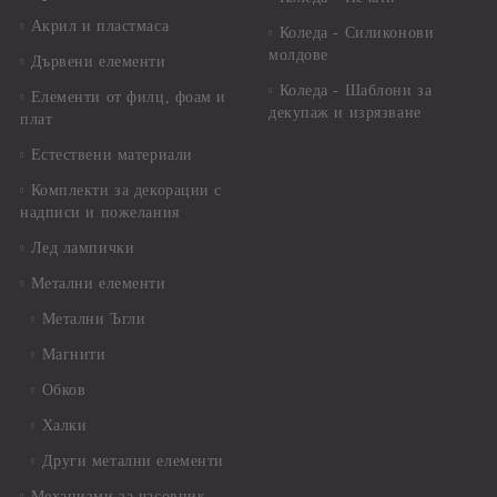
Акрил и пластмаса
Коледа - Силиконови
молдове
Дървени елементи
Коледа - Шаблони за
Елементи от филц, фоам и
декупаж и изрязване
плат
Естествени материали
Комплекти за декорации с
надписи и пожелания
Лед лампички
Метални елементи
Метални Ъгли
Магнити
Обков
Халки
Други метални елементи
Механизми за часовник