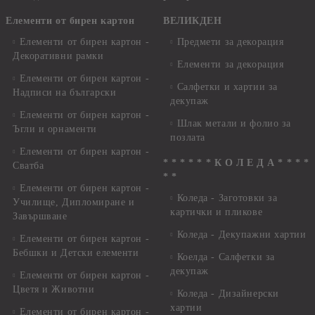
Елементи от бирен картон
ВЕЛИКДЕН
Елементи от бирен картон -
Предмети за декорация
Декоративни рамки
Елементи за декорация
Елементи от бирен картон -
Салфетки и хартии за
Надписи на български
декупаж
Елементи от бирен картон -
Шлак метали и фолио за
Ъгли и орнаменти
позлата
Елементи от бирен картон -
* * * * * * К О Л Е Д А * * * *
Сватба
* *
Елементи от бирен картон -
Коледа - Заготовки за
Училище, Дипломиране и
картички и пликове
Завършване
Коледа - Декупажни хартии
Елементи от бирен картон -
Бебшки и Детски елементи
Коелда - Салфетки за
декупаж
Елементи от бирен картон -
Цветя и Животни
Коледа - Дизайнерски
хартии
Елементи от бирен картон -