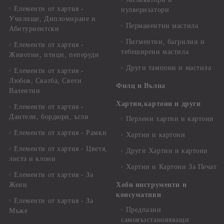
Елементи от хартия -
пулверизатори
Училище, Дипломиране и
Перманентни мастила
Абитуриентски
Пигментни, багрилни и
Елементи от хартия -
тебеширени мастила
Животни, птици, пеперуди
Други тампони и мастила
Елементи от хартия -
Любов, Сватба, Свети
Филц и Вълна
Валентин
Хартии,картони и други
Елементи от хартия -
Дантели, бордюри, ъгли
Перлени хартии и картони
Елементи от хартия - Рамки
Хартии и картони
Елементи от хартия - Цветя,
Други Хартии и картони
листа и клони
Хартии и Картони За Печат
Елементи от хартия - За
Жени
Хоби инструменти и
консумативи
Елементи от хартия - За
Предпазни
Мъже
самовъзстановяващи