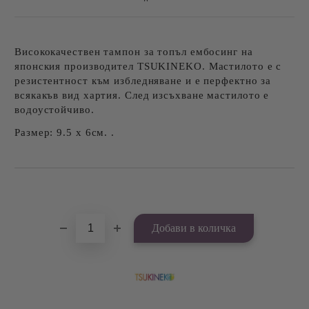
Висококачествен тампон за топъл ембосинг на
японския производител TSUKINEKO. Мастилото е с
резистентност към избледняване и е перфектно за
всякакъв вид хартия. След изсъхване мастилото е
водоустойчиво.
Размер: 9.5 х 6см. .
Добави в желани