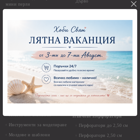
Дърво
мини перли
Предмети за декорация -
Пайети
Мукава, Картон и Хартия
Мъниста
Предмети за декорация -
МДФ
Декоративен пясък и
камъчета
Предмети за декорация -
Керамика и метал
Висулки
Предмети за декорация -
Глина,Гипс, Калъпи,
Стирофом
Елементи, Инструменти
Предмети за декорация -
Керамична смес за отливки
Стъкло
Керамични елементи
Предмети за декорация -
Елементи от полимерна
Плат, органза, зебло,
глина и полирезин
целофан
Пластични елементи
Пънчове Перфоратори
Инструменти за моделиране
Перфоратори до 2,50 см
Молдове и шаблони
Перфоратори 2,50 см