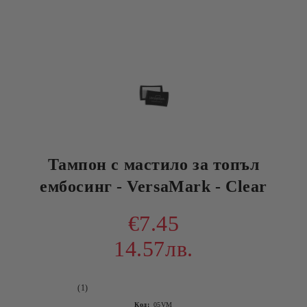
Тампон с мастило за топъл
ембосинг - VersaMark - Clear
€7.45
14.57лв.
(1)
Код:
05VM