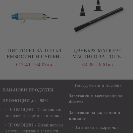
ПИСТОЛЕТ ЗА ТОПЪЛ
ДВУВЪРХ МАРКЕР С
ЕМБОСИНГ И СУШЕНЕ
МАСТИЛО ЗА ТОПЪЛ
НА БОИ И ЛАКОВЕ
ЕМБОСИНГ : ЧЕТКА И
€17.40
34.03лв.
€3.38
6.61лв.
ОБЪЛ ВРЪХ -
VERSAMARKER
Инструменти и пособия
НАЙ-НОВИ ПРОДУКТИ
Заготовки и материали за
ПРОМОЦИИ до - 50%
бижута
ПРОМОЦИИ - Силиконови
Заготовки за картички и
молдове и форми за отливки
пликове
ПРОМОЦИИ - Дизайнерски
Заготовки за картички
хартии, изрязани елементи,