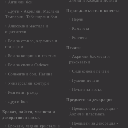
Зимни и Коледни мотиви
Антични бои
Перли,камъчета и копчета
Други - Акрилни, Маслени,
Темперни, Тебеширени бои
Перли
Алкохолни мастила и
Камъчета
оцветители
Копчета
Бои за стъкло, керамика и
стирофом
Печати
Бои за коприна и текстил
Акрилни блокчета и
ръкохватки
Бои за свещи Cadence
Силиконови печати
Солвентни бои, Патина
Гумени печати
Универсални контури
Печати за восък
Реагенти, ръжда
Предмети за декорация
Други Бои
Предмети за декорация -
Брокат, пайети, мъниста и
Акрил и пластмаса
декоративен пясък
Предмети за декорация -
Брокати, ледени кристали и