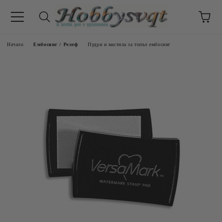
Начало
Ембосинг / Релеф
Пудри и мастила за топъл ембосинг