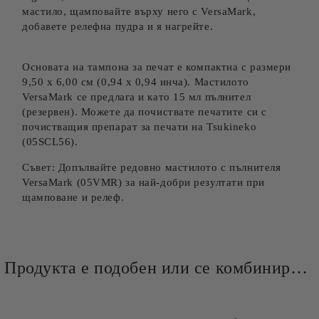
мастило, щамповайте върху него с VersaMark,
добавете релефна пудра и я нагрейте.
Основата на тампона за печат е компактна с размери
9,50 х 6,00 см (0,94 x 0,94 инча). Мастилото
VersaMark се предлага и като 15 мл пълнител
(резервен). Можете да почиствате печатите си с
почистващия препарат за печати на Tsukineko
(05SCL56).
Съвет: Допълвайте редовно мастилото с пълнителя
VersaMark (05VMR) за най-добри резултати при
щамповане и релеф.
Продукта е подобен или се комбинира добре и със следните продукти :