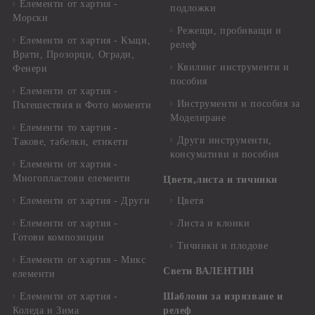
Елементи от хартия -
подложки
Морски
Режещи, пробиващи и
Елементи от хартия - Къщи,
релеф
Врати, Прозорци, Огради,
Квилинг инструменти и
Фенери
пособия
Елементи от хартия -
Инструменти и пособия за
Пътешествия и Фото моменти
Моделиране
Елементи то хартия -
Други инструменти,
Такове, табелки, етикети
консумативи и пособия
Елементи от хартия -
Многопластови елементи
Цветя,листа и тичинки
Елементи от хартия - Други
Цветя
Елементи от хартия -
Листа и клонки
Готови композиции
Тичинки и плодове
Елементи от хартия - Микс
Свети ВАЛЕНТИН
елементи
Елементи от хартия -
Шаблони за изрязване и
Коледа и Зима
релеф