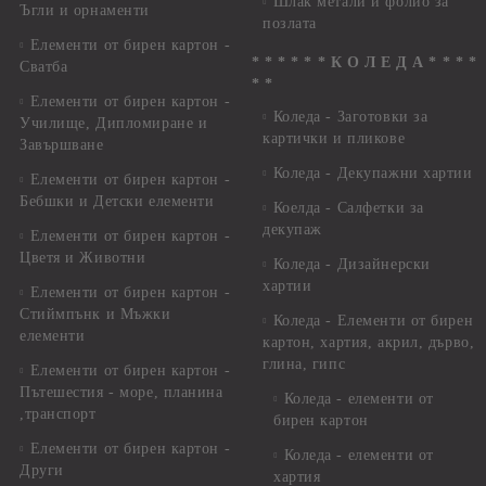
Шлак метали и фолио за
Ъгли и орнаменти
позлата
Елементи от бирен картон -
* * * * * * К О Л Е Д А * * * *
Сватба
* *
Елементи от бирен картон -
Коледа - Заготовки за
Училище, Дипломиране и
картички и пликове
Завършване
Коледа - Декупажни хартии
Елементи от бирен картон -
Бебшки и Детски елементи
Коелда - Салфетки за
декупаж
Елементи от бирен картон -
Цветя и Животни
Коледа - Дизайнерски
хартии
Елементи от бирен картон -
Стиймпънк и Мъжки
Коледа - Eлементи от бирен
елементи
картон, хартия, акрил, дърво,
глина, гипс
Елементи от бирен картон -
Пътешестия - море, планина
Коледа - елементи от
,транспорт
бирен картон
Елементи от бирен картон -
Коледа - елементи от
Други
хартия