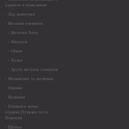
надписи и пожелания
Лед лампички
Метални елементи
Метални Ъгли
Магнити
Обков
Халки
Други метални елементи
Механизми за часовник
Очички
Пълнежи
Плюшени мини
играчки,Пухкава тел и
Помпони
Щипки