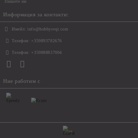
Пишете ни
Информация за контакти:
Имейл:
info@hobbysvqt.com
Телефон:
+359893782676
Телефон:
+359888837004
Ние работим с
GDPR