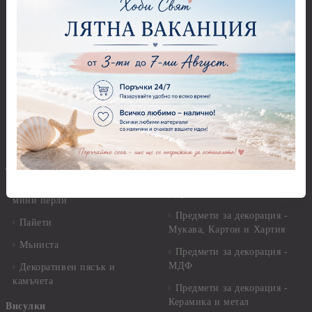
Бои за коприна и текстил
Акрилни блокчета и
ръкохватки
Бои за свещи Cadence
Силиконови печати
Солвентни бои, Патина
Гумени печати
Универсални контури
Печати за восък
Реагенти, ръжда
Предмети за декорация
Други Бои
Предмети за декорация -
Брокат, пайети, мъниста и
Акрил и пластмаса
декоративен пясък
Предмети за декорация -
Брокати, ледени кристали и
Дърво
мини перли
Предмети за декорация -
Пайети
Мукава, Картон и Хартия
Мъниста
Предмети за декорация -
МДФ
Декоративен пясък и
камъчета
Предмети за декорация -
Керамика и метал
Висулки