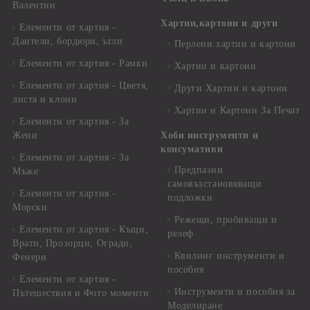
Валентин
Хартии,картони и други
Елементи от хартия -
Дантели, бордюри, ъгли
Перлени хартии и картони
Елементи от хартия - Рамки
Хартии и картони
Елементи от хартия - Цветя,
Други Хартии и картони
листа и клони
Хартии и Картони За Печат
Елементи от хартия - За
Жени
Хоби инструменти и
консумативи
Елементи от хартия - За
Предпазни
Мъже
самовъзстановяващи
Елементи от хартия -
подложки
Морски
Режещи, пробиващи и
Елементи от хартия - Къщи,
релеф
Врати, Прозорци, Огради,
Квилинг инструменти и
Фенери
пособия
Елементи от хартия -
Инструменти и пособия за
Пътешествия и Фото моменти
Моделиране