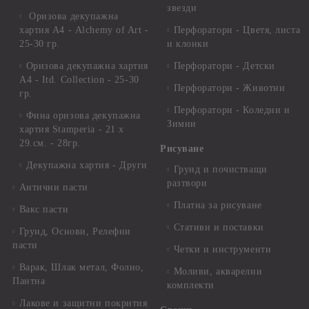
звезди
Оризова декупажна
хартия А4 - Alchemy of Art -
Перфоратори - Цветя, листа
25-30 гр.
и клонки
Оризова декупажна хартия
Перфоратори - Детски
А4 - Itd. Collection - 25-30
Перфоратори - Животни
гр.
Перфоратори - Коледни и
Фина оризова декупажна
Зимни
хартия Stamperia - 21 х
29.см. - 28гр.
Рисуване
Декупажна хартия - Други
Грунд и почистващи
разтвори
Антични пасти
Платна за рисуване
Вакс пасти
Стативи и поставки
Грунд, Основи, Релефни
пасти
Четки и инструменти
Варак, Шлак метал, Фолио,
Моливи, акварелни
Пантна
комплекти
Лакове и защитни покрития