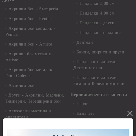
Панделки 3,00 см
Акрилни бои - Stamperia
Панделки 4,00 см
Акрилни бои - Pentart
Панделки - други
Акрилни бои металик -
Панделки - с надпис
Pentart
Дантели
Акрилни бои - Artiste
Конци, ширити и други
Акрилна боя металик -
Artiste
Панделки и дантели -
Детски мотиви
Акрилни бои металик -
Dora Cadence
Панделки и дантели -
Зимни и Коледни мотиви
Антични бои
Перли,камъчета и копчета
Други - Акрилни, Маслени,
Темперни, Тебеширени бои
Перли
Алкохолни мастила и
Камъчета
оцветители
Копчета
Бои за стъкло, керамика и
стирофом
Печати