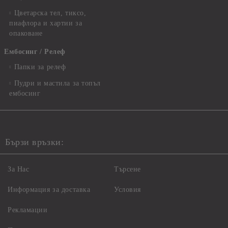
Цветарска тел, тиксо,
пиафлора и хартии за
опаковане
Ембосинг / Релеф
Папки за релеф
Пудри и мастила за топъл
ембосинг
Бързи връзки:
За Нас
Търсене
Информация за доставка
Условия
Рекламации