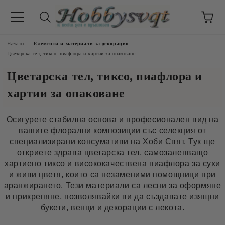
Начало
Елементи и материали за декорация
Цветарска тел, тиксо, пиафлора и хартии за опаковане
Цветарска тел, тиксо, пиафлора и
хартии за опаковане
Осигурете стабилна основа и професионален вид на
вашите флорални композиции със селекция от
специализирани консумативи на Хоби Свят. Тук ще
откриете здрава цветарска тел, самозалепващо
хартиено тиксо и висококачествена пиафлора за сухи
и живи цветя, които са незаменими помощници при
аранжирането. Тези материали са лесни за оформяне
и прикрепяне, позволявайки ви да създавате изящни
букети, венци и декорации с лекота.