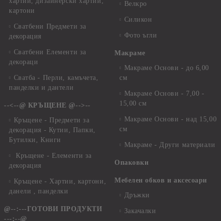
хартии, дизайнерски хартии,
Велкро
картони
Силикон
Сватбени Предмети за
Фото ъгли
декорация
Сватбени Елементи за
Макраме
декораци
Макраме Основи - до 6,00
Сватба - Перли, камъчета,
см
панделки и дантели
Макраме Основи - 7,00 -
15,00 см
--<--@ КРЪЩЕНЕ @-->--
Макраме Основи - над 15,00
Кръщене - Предмети за
см
декорация - Кутии, Папки,
Бутилки, Книги
Макраме - Други материали
Кръщене - Елементи за
Опаковки
декорация
Мебелен обков и аксесоари
Кръщене - Хартии, картони,
данели , панделки
Дръжки
@--:---ГОТОВИ ПРОДУКТИ
Закачалки
---:--@