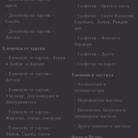
други
Салфетки - Цветя и листа
Дизайнерски хартии -
Салфетки - Свети Валентин,
Сватби
Сватбени, Любов, Рожден
ден
Дизайнерски хартии -
Детски
Салфетки - Фонове и
бордюри
Елементи от хартия
Салфетки - Други
Елементи от хартия - Букви
и Цифри за Банери
Салфетки на пакет
Елементи от хартия -
Тампони и мастила
Детски
Апликатори и
Елементи от хартия -
пулверизатори
Училище, Дипломиране и
Перманентни мастила
Абитуриентски
Пигментни, багрилни и
Елементи от хартия -
тебеширени мастила
Животни, птици, пеперуди
Други тампони и мастила
Елементи от хартия -
Любов, Сватба, Свети
Филц и Вълна