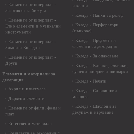
Елементи от шперплат -
и конци
Заготовки за бижута
Коелда - Папки за релеф
Елементи от шперплат -
Коледа - Перфоратори
Етно елементи и музикални
(пънчове)
инструменти
Коледа - Предмети и
Елементи от шперплат -
елементи за декорация
Зимни и Коледни
Коледа - За опаковане
Елементи от шперплат -
Други
Коледа - Kлонки, елхички,
сушени плодове и шишарки
Елементи и материали за
декорация
Коледа - Печати
Акрил и пластмаса
Коледа - Силиконови
молдове
Дървени елементи
Коледа - Шаблони за
Елементи от филц, фоам и
декупаж и изрязване
плат
Естествени материали
Комплекти за декорации с