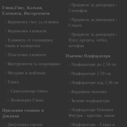
Предмети за декорация -
Глина,Гипс, Калъпи,
Стирофом
Елементи, Инструменти
Предмети за декорация -
Керамична смес за отливки
Стъкло
Керамични елементи
Предмети за декорация -
Елементи от полимерна
Плат, органза, зебло,
глина и полирезин
целофан
Пластични елементи
Пънчове Перфоратори
Инструменти за моделиране
Перфоратори до 2,50 см
Молдове и шаблони
Перфоратори 2,50 см
Глина
Перфоратори над 2,50 см
Самосъхнеща глина
Бордюрни пънчове
Полимерна Глина
Ъглови перфоратори
Перфоратори Основни
Приложни техники и
Фигури - кръгове, овали
Декупаж
Декупажна хартия
Перфоратори - Сърца и