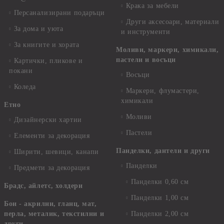
Крака за мебели
Персанализирани подаръци
Други аксесоари, материали
За дома и уюта
и инструменти
За книгите и хората
Моливи, маркери, химикали,
пастели и восъци
Картички, пликове и
покани
Восъци
Коледа
Маркери, флумастери,
химикали
Етно
Моливи
Дизайнерски хартии
Пастели
Елементи за декорация
Панделки, дантели и други
Ширити, шевици, канапи
Панделки
Предмети за декорация
Панделки 0,60 см
Брадс, айлетс, холдери
Панделки 1,00 см
Бои - акрилни, гланц, мат,
перла, металик, текстилни и
Панделки 2,00 см
други