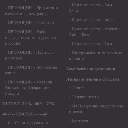
Квилинг ленти - 3мм -
ПРОМОЦИИ - Предмети и
35см.
елементи за декорация
Квилинг ленти - микс
ПРОМОЦИИ - Салфетки
Квилинг ленти - перлени -
ПРОМОЦИИ - Хоби
3мм - 30см.
перфоратори, инструменти и
пособия
Квилинг ленти - 8мм
ПРОМОЦИИ - Платна за
Инструменти и пособия за
рисуване
квилинг
ПРОМОЦИИ - Полимерна
Комплекти за декорация
глина
Лепила и лепящи средства
ПРОМОЦИИ - Метални
Висулки за Декорация и
Лепила
Бижута
Лепящи ленти
OUTLET -50 % -60% -70%
3D Повдигащи квадратчета
и ленти
@-->-- СВАТБА --<--@
Магнити
Сватбени Декупажни