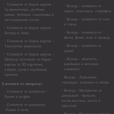
Елементи от бирен картон -
Коледа - елементи от
За миниатюри, дълбоки
акрил, пластмаса, стирофом
рамки, бебешки съкровища и
Коледа - елементи от гипс
екслоадиращи кутии
и глина
Елементи от бирен картон -
Коледа - елементи от
Коледа и Зима
филц, фоам, плат и прежда
Елементи от бирен картон -
Коледа - елементи от
Тематични комплекти
дърво
Елементи от бирен картон -
Коледа - звънчета,
Шейкър заготовки от бирен
камбанки и метални
картон за 3D картички,
елементи
албуми, ръчно израбоени
проекти
Коледа - Лампички,
гирлянди, пълнежи и свещи
Елементи от шперплат
Коледа - Материали за
Елементи от шперплат -
декорация - брокати,
Букви и цифри
восък,мастила, пасти и
Елементи от шперплат
кристали
-Рамки и ъгли
Коледа - Панделки, ширити