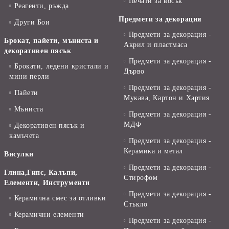
Печати за восък
Реагенти, ръжда
Предмети за декорация
Други Бои
Предмети за декорация -
Брокат, пайети, мъниста и
Акрил и пластмаса
декоративен пясък
Предмети за декорация -
Брокати, ледени кристали и
Дърво
мини перли
Предмети за декорация -
Пайети
Мукава, Картон и Хартия
Мъниста
Предмети за декорация -
МДФ
Декоративен пясък и
камъчета
Предмети за декорация -
Керамика и метал
Висулки
Предмети за декорация -
Глина,Гипс, Калъпи,
Стирофом
Елементи, Инструменти
Предмети за декорация -
Керамична смес за отливки
Стъкло
Керамични елементи
Предмети за декорация -