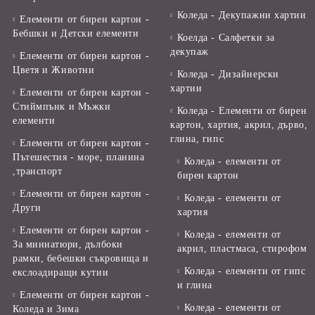
Коледа - Декупажни хартии
Елементи от бирен картон -
Бебшки и Детски елементи
Коелда - Салфетки за
декупаж
Елементи от бирен картон -
Цветя и Животни
Коледа - Дизайнерски
хартии
Елементи от бирен картон -
Стиймпънк и Мъжки
Коледа - Eлементи от бирен
елементи
картон, хартия, акрил, дърво,
глина, гипс
Елементи от бирен картон -
Пътешестия - море, планина
Коледа - елементи от
,транспорт
бирен картон
Елементи от бирен картон -
Коледа - елементи от
Други
хартия
Елементи от бирен картон -
Коледа - елементи от
За миниатюри, дълбоки
акрил, пластмаса, стирофом
рамки, бебешки съкровища и
Коледа - елементи от гипс
екслоадиращи кутии
и глина
Елементи от бирен картон -
Коледа - елементи от
Коледа и Зима