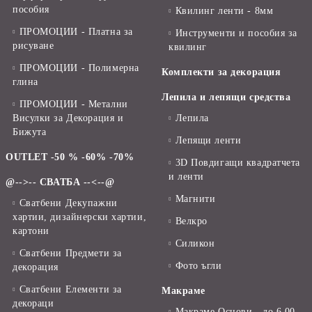
пособия
Квилинг ленти - 8мм
ПРОМОЦИИ - Платна за
Инструменти и пособия за
рисуване
квилинг
ПРОМОЦИИ - Полимерна
Комплекти за декорация
глина
Лепила и лепящи средства
ПРОМОЦИИ - Метални
Висулки за Декорация и
Лепила
Бижута
Лепящи ленти
OUTLET -50 % -60% -70%
3D Повдигащи квадратчета
и ленти
@-->-- СВАТБА --<--@
Магнити
Сватбени Декупажни
хартии, дизайнерски хартии,
Велкро
картони
Силикон
Сватбени Предмети за
Фото ъгли
декорация
Сватбени Елементи за
Макраме
декораци
Макраме Основи - до 6,00