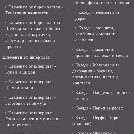
филц, фоам, плат и прежда
Елементи от бирен картон -
Коледа - елементи от
Тематични комплекти
дърво
Елементи от бирен картон -
Коледа - звънчета,
Шейкър заготовки от бирен
камбанки и метални
картон за 3D картички,
елементи
албуми, ръчно израбоени
проекти
Коледа - Лампички,
гирлянди, пълнежи и свещи
Елементи от шперплат
Коледа - Материали за
Елементи от шперплат -
декорация - брокати,
Букви и цифри
восък,мастила, пасти и
Елементи от шперплат
кристали
-Рамки и ъгли
Коледа - Панделки, ширити
Елементи от шперплат -
и конци
Заготовки за бижута
Коелда - Папки за релеф
Елементи от шперплат -
Коледа - Перфоратори
Етно елементи и музикални
(пънчове)
инструменти
Коледа - Предмети и