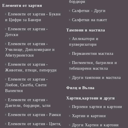
бордюри
Елементи от хартия
Салфетки - Други
Елементи от хартия - Букви
и Цифри за Банери
Салфетки на пакет
Елементи от хартия -
Тампони и мастила
Детски
Апликатори и
Елементи от хартия -
пулверизатори
Училище, Дипломиране и
Перманентни мастила
Абитуриентски
Пигментни, багрилни и
Елементи от хартия -
тебеширени мастила
Животни, птици, пеперуди
Други тампони и мастила
Елементи от хартия -
Любов, Сватба, Свети
Филц и Вълна
Валентин
Хартии,картони и други
Елементи от хартия -
Дантели, бордюри, ъгли
Перлени хартии и картони
Елементи от хартия - Рамки
Хартии и картони
Елементи от хартия - Цветя,
Други Хартии и картони