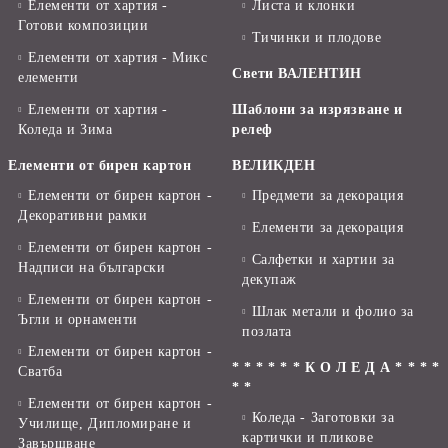
Елементи от хартия -
Листа и клонки
Готови композиции
Тичинки и плодове
Елементи от хартия - Микс
Свети ВАЛЕНТИН
елементи
Елементи от хартия -
Шаблони за изрязване и
Коледа и Зима
релеф
Елементи от бирен картон
ВЕЛИКДЕН
Елементи от бирен картон -
Предмети за декорация
Декоративни рамки
Елементи за декорация
Елементи от бирен картон -
Салфетки и хартии за
Надписи на български
декупаж
Елементи от бирен картон -
Шлак метали и фолио за
Ъгли и орнаменти
позлата
Елементи от бирен картон -
* * * * * * К О Л Е Д А * * * *
Сватба
* *
Елементи от бирен картон -
Коледа - Заготовки за
Училище, Дипломиране и
картички и пликове
Завършване