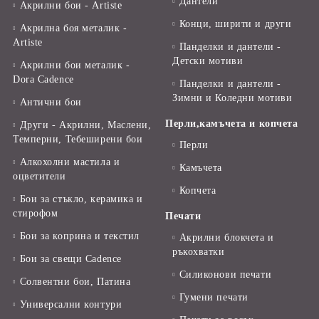
Дантели
Акрилни бои - Artiste
Конци, ширити и други
Акрилна боя металик -
Artiste
Панделки и дантели -
Детски мотиви
Акрилни бои металик -
Dora Cadence
Панделки и дантели -
Зимни и Коледни мотиви
Антични бои
Перли,камъчета и копчета
Други - Акрилни, Маслени,
Темперни, Тебеширени бои
Перли
Алкохолни мастила и
Камъчета
оцветители
Копчета
Бои за стъкло, керамика и
стирофом
Печати
Бои за коприна и текстил
Акрилни блокчета и
ръкохватки
Бои за свещи Cadence
Силиконови печати
Солвентни бои, Патина
Гумени печати
Универсални контури