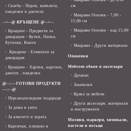
Сватба - Перли, камъчета,
см
панделки и дантели
Макраме Основи - 7,00 -
15,00 см
--<--@ КРЪЩЕНЕ @-->--
Макраме Основи - над 15,00
Кръщене - Предмети за
см
декорация - Кутии, Папки,
Бутилки, Книги
Макраме - Други материали
Кръщене - Елементи за
Опаковки
декорация
Мебелен обков и аксесоари
Кръщене - Хартии, картони,
данели , панделки
Дръжки
@--:---ГОТОВИ ПРОДУКТИ
Закачалки
---:--@
Крака за мебели
Персанализирани подаръци
Други аксесоари, материали
За дома и уюта
и инструменти
За книгите и хората
Моливи, маркери, химикали,
пастели и восъци
Картички, пликове и