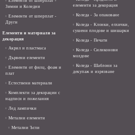
Елементи от шперплат -
елементи за декорация
Зимни и Коледни
Коледа - За опаковане
Елементи от шперплат -
Други
Коледа - Kлонки, елхички,
сушени плодове и шишарки
Елементи и материали за
декорация
Коледа - Печати
Акрил и пластмаса
Коледа - Силиконови
молдове
Дървени елементи
Коледа - Шаблони за
Елементи от филц, фоам и
декупаж и изрязване
плат
Естествени материали
Комплекти за декорации с
надписи и пожелания
Лед лампички
Метални елементи
Метални Ъгли