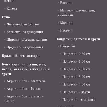
покани
Восъци
Коледа
Маркери, флумастери,
химикали
Етно
Моливи
Дизайнерски хартии
Пастели
Елементи за декорация
Панделки, дантели и други
Ширити, шевици, канапи
Панделки
Предмети за декорация
Панделки 0,60 см
Брадс, айлетс, холдери
Панделки 1,00 см
Бои - акрилни, гланц, мат,
перла, металик, текстилни и
Панделки 2,00 см
други
Панделки 3,00 см
Акрилни бои - Stamperia
Панделки 4,00 см
Акрилни бои - Pentart
Панделки - други
Акрилни бои металик -
Панделки - с надпис
Pentart