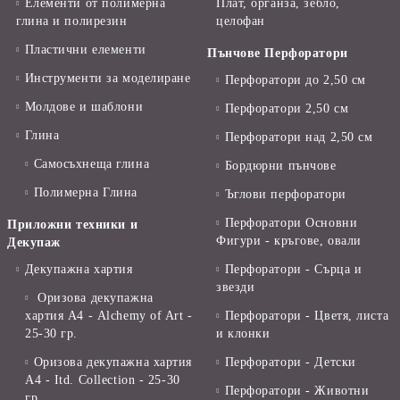
Елементи от полимерна
Плат, органза, зебло,
глина и полирезин
целофан
Пластични елементи
Пънчове Перфоратори
Инструменти за моделиране
Перфоратори до 2,50 см
Молдове и шаблони
Перфоратори 2,50 см
Глина
Перфоратори над 2,50 см
Самосъхнеща глина
Бордюрни пънчове
Полимерна Глина
Ъглови перфоратори
Перфоратори Основни
Приложни техники и
Фигури - кръгове, овали
Декупаж
Декупажна хартия
Перфоратори - Сърца и
звезди
Оризова декупажна
хартия А4 - Alchemy of Art -
Перфоратори - Цветя, листа
25-30 гр.
и клонки
Оризова декупажна хартия
Перфоратори - Детски
А4 - Itd. Collection - 25-30
Перфоратори - Животни
гр.