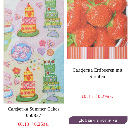
Салфетка Erdbeeren mit
Streifen
€0.15
0.29лв.
Салфетка Summer Cakes
050827
€0.13
0.25лв.