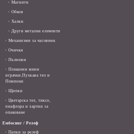
Магнити
Обков
Халки
Други метални елементи
Механизми за часовник
Очички
Пълнежи
Плюшени мини
играчки,Пухкава тел и
Помпони
Щипки
Цветарска тел, тиксо,
пиафлора и хартии за
опаковане
Ембосинг / Релеф
Папки за релеф