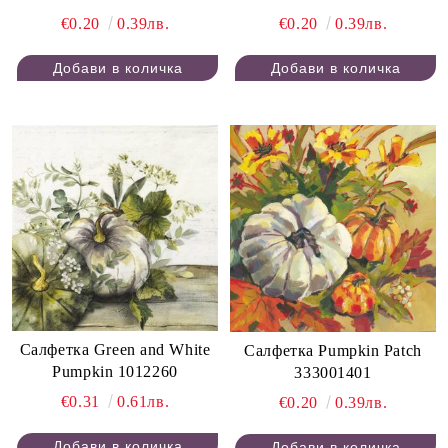
€0.20
0.39лв.
€0.20
0.39лв.
Салфетка Green and White
Салфетка Pumpkin Patch
Pumpkin 1012260
333001401
€0.31
0.61лв.
€0.20
0.39лв.