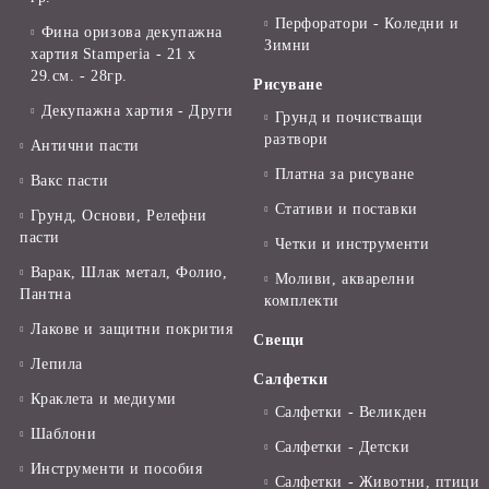
Перфоратори - Коледни и
Фина оризова декупажна
Зимни
хартия Stamperia - 21 х
29.см. - 28гр.
Рисуване
Декупажна хартия - Други
Грунд и почистващи
разтвори
Антични пасти
Платна за рисуване
Вакс пасти
Стативи и поставки
Грунд, Основи, Релефни
пасти
Четки и инструменти
Варак, Шлак метал, Фолио,
Моливи, акварелни
Пантна
комплекти
Лакове и защитни покрития
Свещи
Лепила
Салфетки
Краклета и медиуми
Салфетки - Великден
Шаблони
Салфетки - Детски
Инструменти и пособия
Салфетки - Животни, птици