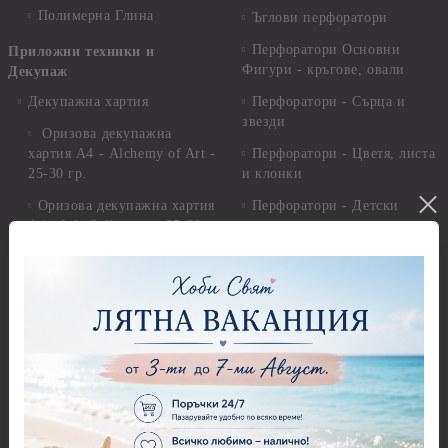
Полимерна Глина
Ъглови перфоратори
Перфоратори Основни
Приложни техники и
Фигури - кръгове, овали
Декупаж
Декупажна хартия
Перфоратори - Сърца и
звезди
Оризова декупажна
хартия А4 - Alchemy of Art -
Перфоратори - Цветя, листа
25-30 гр.
и клонки
Оризова декупажна хартия
Перфоратори - Детски
А4 - Itd. Collection - 25-30
Перфоратори - Животни
гр.
Перфоратори - Коледни и
Фина оризова декупажна
Зимни
хартия Stamperia - 21 х
29.см. - 28гр.
Рисуване
Декупажна хартия - Други
Грунд и почистващи
разтвори
Антични пасти
Платна за рисуване
Вакс пасти
Стативи и поставки
Грунд, Основи, Релефни