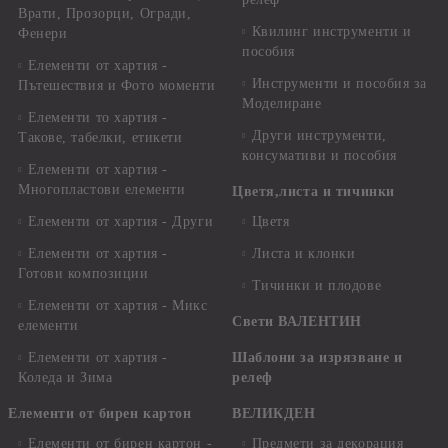
Врати, Прозорци, Огради,
Квилинг инструменти и
Фенери
пособия
Елементи от хартия -
Инструменти и пособия за
Пътешествия и Фото моменти
Моделиране
Елементи то хартия -
Други инструменти,
Такове, табелки, етикети
консумативи и пособия
Елементи от хартия -
Многопластови елементи
Цветя,листа и тичинки
Елементи от хартия - Други
Цветя
Елементи от хартия -
Листа и клонки
Готови композиции
Тичинки и плодове
Елементи от хартия - Микс
Свети ВАЛЕНТИН
елементи
Елементи от хартия -
Шаблони за изрязване и
Коледа и Зима
релеф
Елементи от бирен картон
ВЕЛИКДЕН
Елементи от бирен картон -
Предмети за декорация