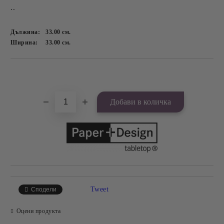
..
Дължина:
33.00
см.
Ширина:
33.00
см.
Добави в желани
Tweet
Сподели
Оцени продукта