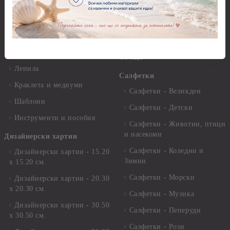
пасти
Четки и инструменти
Варак, Шлак метал, Фолио,
Моливи, акварелни
Пантна
комплекти
Лакове и защитни покрития
Свещи
Лепила
Салфетки
Краклета и медиуми
Салфетки - Великден
Шаблони
Салфетки - Детски
Инструменти и пособия
Салфетки - Животни, птици
и насекоми
Дизайнерски хартии
Салфетки - Коледни и
Дизайнерски хартии - 15.20
Зимни
х 15.20 см.
Салфетки - Морски
Дизайнерски хартии - 20.30
х 20.30 см.
Салфетки - Музика
Дизайнерски хартии - 30.50
Салфетки - Пеперуди
х 30.50 см.
Салфетки - Рози