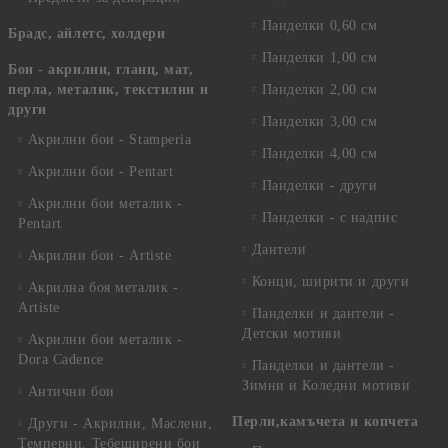
Панделки 0,60 см
Брадс, айлетс, холдери
Панделки 1,00 см
Бои - акрилни, гланц, мат,
перла, металик, текстилни и
Панделки 2,00 см
други
Панделки 3,00 см
Акрилни бои - Stamperia
Панделки 4,00 см
Акрилни бои - Pentart
Панделки - други
Акрилни бои металик -
Панделки - с надпис
Pentart
Дантели
Акрилни бои - Artiste
Конци, ширити и други
Акрилна боя металик -
Artiste
Панделки и дантели -
Детски мотиви
Акрилни бои металик -
Dora Cadence
Панделки и дантели -
Зимни и Коледни мотиви
Антични бои
Перли,камъчета и копчета
Други - Акрилни, Маслени,
Темперни, Тебеширени бои