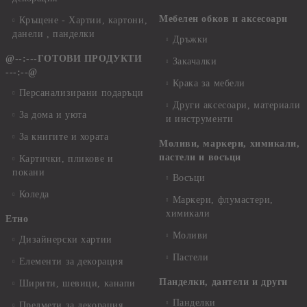
Мебелен обков и аксесоари
Кръщене - Хартии, картони,
данели , панделки
Дръжки
@--:---ГОТОВИ ПРОДУКТИ
Закачалки
---:--@
Крака за мебели
Персанализирани подаръци
Други аксесоари, материали
За дома и уюта
и инструменти
За книгите и хората
Моливи, маркери, химикали,
пастели и восъци
Картички, пликове и
покани
Восъци
Коледа
Маркери, флумастери,
химикали
Етно
Моливи
Дизайнерски хартии
Пастели
Елементи за декорация
Панделки, дантели и други
Ширити, шевици, канапи
Панделки
Предмети за декорация