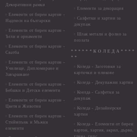
Декоративни рамки
Елементи за декорация
Елементи от бирен картон -
Салфетки и хартии за
Надписи на български
декупаж
Елементи от бирен картон -
Шлак метали и фолио за
Ъгли и орнаменти
позлата
Елементи от бирен картон -
* * * * * * К О Л Е Д А * * * *
Сватба
* *
Елементи от бирен картон -
Коледа - Заготовки за
Училище, Дипломиране и
картички и пликове
Завършване
Коледа - Декупажни хартии
Елементи от бирен картон -
Бебшки и Детски елементи
Коелда - Салфетки за
декупаж
Елементи от бирен картон -
Цветя и Животни
Коледа - Дизайнерски
хартии
Елементи от бирен картон -
Стиймпънк и Мъжки
Коледа - Eлементи от бирен
елементи
картон, хартия, акрил, дърво,
глина, гипс