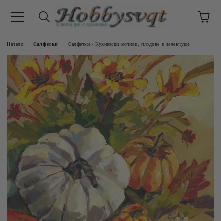
Начало
Салфетки
Салфетки - Кухненски мотиви, плодове и зеленчуци