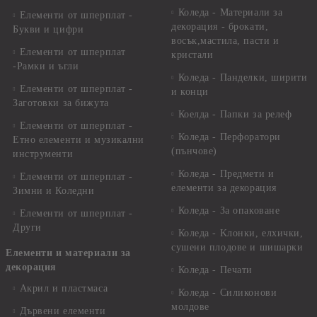
Коледа - Материали за
Елементи от шперплат -
декорация - брокати,
Букви и цифри
восък,мастила, пасти и
Елементи от шперплат
кристали
-Рамки и ъгли
Коледа - Панделки, ширити
Елементи от шперплат -
и конци
Заготовки за бижута
Коелда - Папки за релеф
Елементи от шперплат -
Коледа - Перфоратори
Етно елементи и музикални
(пънчове)
инструменти
Коледа - Предмети и
Елементи от шперплат -
елементи за декорация
Зимни и Коледни
Коледа - За опаковане
Елементи от шперплат -
Други
Коледа - Kлонки, елхички,
сушени плодове и шишарки
Елементи и материали за
декорация
Коледа - Печати
Акрил и пластмаса
Коледа - Силиконови
молдове
Дървени елементи