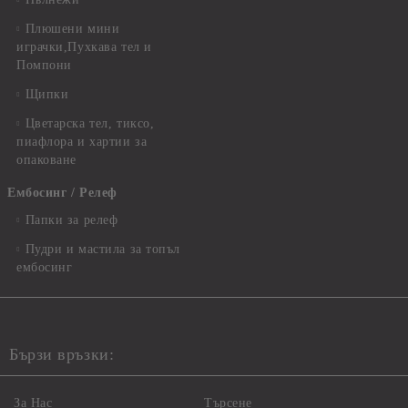
Плюшени мини
играчки,Пухкава тел и
Помпони
Щипки
Цветарска тел, тиксо,
пиафлора и хартии за
опаковане
Ембосинг / Релеф
Папки за релеф
Пудри и мастила за топъл
ембосинг
Бързи връзки:
За Нас
Търсене