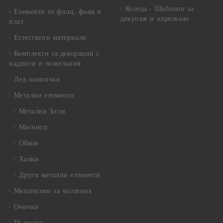
Коледа - Шаблони за
Елементи от филц, фоам и
декупаж и изрязване
плат
Естествени материали
Комплекти за декорации с
надписи и пожелания
Лед лампички
Метални елементи
Метални Ъгли
Магнити
Обков
Халки
Други метални елементи
Механизми за часовник
Очички
Пълнежи