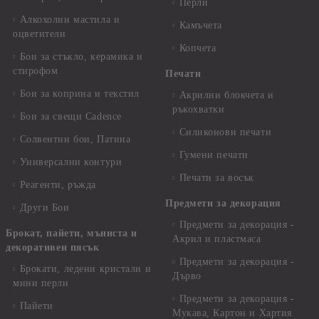
Перли
Алкохолни мастила и
Камъчета
оцветители
Копчета
Бои за стъкло, керамика и
стирофом
Печати
Бои за коприна и текстил
Акрилни блокчета и
ръкохватки
Бои за свещи Cadence
Силиконови печати
Солвентни бои, Патина
Гумени печати
Универсални контури
Печати за восък
Реагенти, ръжда
Предмети за декорация
Други Бои
Предмети за декорация -
Брокат, пайети, мъниста и
Акрил и пластмаса
декоративен пясък
Предмети за декорация -
Брокати, ледени кристали и
Дърво
мини перли
Предмети за декорация -
Пайети
Мукава, Картон и Хартия