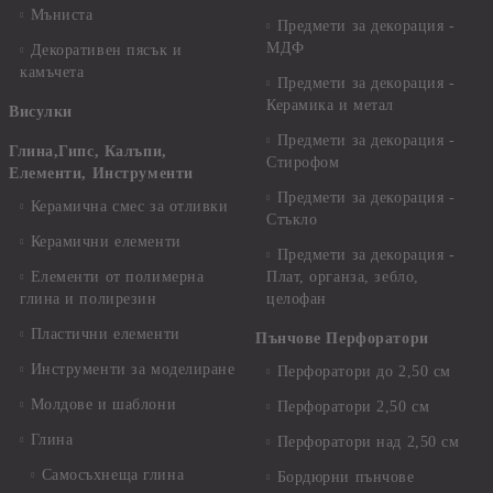
Мъниста
Предмети за декорация -
МДФ
Декоративен пясък и
камъчета
Предмети за декорация -
Керамика и метал
Висулки
Предмети за декорация -
Глина,Гипс, Калъпи,
Стирофом
Елементи, Инструменти
Предмети за декорация -
Керамична смес за отливки
Стъкло
Керамични елементи
Предмети за декорация -
Елементи от полимерна
Плат, органза, зебло,
глина и полирезин
целофан
Пластични елементи
Пънчове Перфоратори
Инструменти за моделиране
Перфоратори до 2,50 см
Молдове и шаблони
Перфоратори 2,50 см
Глина
Перфоратори над 2,50 см
Самосъхнеща глина
Бордюрни пънчове