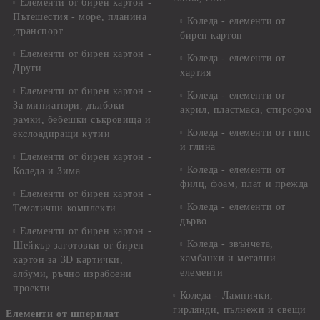
Елементи от бирен картон -
Пътешестия - море, планина
Коледа - елементи от
,транспорт
бирен картон
Елементи от бирен картон -
Коледа - елементи от
Други
хартия
Елементи от бирен картон -
Коледа - елементи от
За миниатюри, дълбоки
акрил, пластмаса, стирофом
рамки, бебешки съкровища и
Коледа - елементи от гипс
екслоадиращи кутии
и глина
Елементи от бирен картон -
Коледа - елементи от
Коледа и Зима
филц, фоам, плат и прежда
Елементи от бирен картон -
Коледа - елементи от
Тематични комплекти
дърво
Елементи от бирен картон -
Коледа - звънчета,
Шейкър заготовки от бирен
камбанки и метални
картон за 3D картички,
елементи
албуми, ръчно израбоени
проекти
Коледа - Лампички,
гирлянди, пълнежи и свещи
Елементи от шперплат