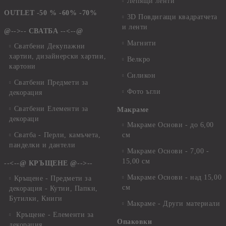
Лепящи ленти
OUTLET -50 % -60% -70%
3D Повдигащи квадратчета
и ленти
@-->-- СВАТБА --<--@
Магнити
Сватбени Декупажни
хартии, дизайнерски хартии,
Велкро
картони
Силикон
Сватбени Предмети за
Фото ъгли
декорация
Сватбени Елементи за
Макраме
декораци
Макраме Основи - до 6,00
Сватба - Перли, камъчета,
см
панделки и дантели
Макраме Основи - 7,00 -
15,00 см
--<--@ КРЪЩЕНЕ @-->--
Макраме Основи - над 15,00
Кръщене - Предмети за
см
декорация - Кутии, Папки,
Бутилки, Книги
Макраме - Други материали
Кръщене - Елементи за
Опаковки
декорация