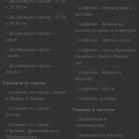
Дизайнерски хартии - 21,00
х 29,70 см
Салфетки - Пътешествия и
пейзажи
Дизайнерски хартии - 15.20
x 30.50 см.
Салфетки - Кухненски
мотиви, плодове и зеленчуци
Дизайнерски хартии -
други
Салфетки - Цветя и листа
Дизайнерски хартии -
Салфетки - Свети Валентин,
Сватби
Сватбени, Любов, Рожден
ден
Дизайнерски хартии -
Детски
Салфетки - Фонове и
бордюри
Елементи от хартия
Салфетки - Други
Елементи от хартия - Букви
и Цифри за Банери
Салфетки на пакет
Елементи от хартия -
Тампони и мастила
Детски
Апликатори и
Елементи от хартия -
пулверизатори
Училище, Дипломиране и
Перманентни мастила
Абитуриентски