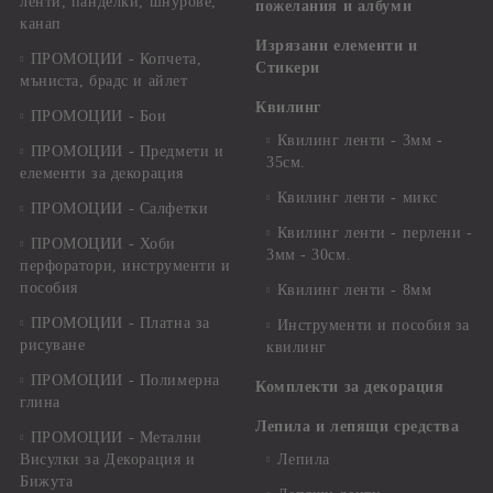
ленти, панделки, шнурове,
пожелания и албуми
канап
Изрязани елементи и
ПРОМОЦИИ - Копчета,
Стикери
мъниста, брадс и айлет
Квилинг
ПРОМОЦИИ - Бои
Квилинг ленти - 3мм -
ПРОМОЦИИ - Предмети и
35см.
елементи за декорация
Квилинг ленти - микс
ПРОМОЦИИ - Салфетки
Квилинг ленти - перлени -
ПРОМОЦИИ - Хоби
3мм - 30см.
перфоратори, инструменти и
пособия
Квилинг ленти - 8мм
ПРОМОЦИИ - Платна за
Инструменти и пособия за
рисуване
квилинг
ПРОМОЦИИ - Полимерна
Комплекти за декорация
глина
Лепила и лепящи средства
ПРОМОЦИИ - Метални
Висулки за Декорация и
Лепила
Бижута