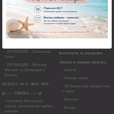
35см.
елементи за декорация
Квилинг ленти - микс
ПРОМОЦИИ - Салфетки
Квилинг ленти - перлени -
ПРОМОЦИИ - Хоби
3мм - 30см.
перфоратори, инструменти и
пособия
Квилинг ленти - 8мм
ПРОМОЦИИ - Платна за
Инструменти и пособия за
рисуване
квилинг
ПРОМОЦИИ - Полимерна
Комплекти за декорация
глина
Лепила и лепящи средства
ПРОМОЦИИ - Метални
Висулки за Декорация и
Лепила
Бижута
Лепящи ленти
OUTLET -50 % -60% -70%
3D Повдигащи квадратчета
и ленти
@-->-- СВАТБА --<--@
Магнити
Сватбени Декупажни
хартии, дизайнерски хартии,
Велкро
картони