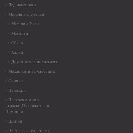
Лед лампички
Метални елементи
Метални Ъгли
Магнити
Обков
Халки
Други метални елементи
Механизми за часовник
Очички
Пълнежи
Плюшени мини
играчки,Пухкава тел и
Помпони
Щипки
Цветарска тел, тиксо,