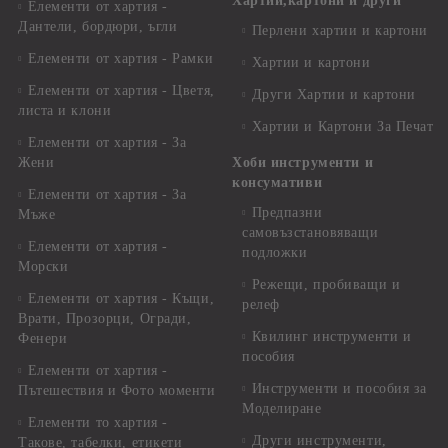
Хартии,картони и други
Елементи от хартия -
Дантели, бордюри, ъгли
Перлени хартии и картони
Елементи от хартия - Рамки
Хартии и картони
Елементи от хартия - Цветя,
Други Хартии и картони
листа и клони
Хартии и Картони За Печат
Елементи от хартия - За
Жени
Хоби инструменти и
консумативи
Елементи от хартия - За
Предпазни
Мъже
самовъзстановяващи
Елементи от хартия -
подложки
Морски
Режещи, пробиващи и
Елементи от хартия - Къщи,
релеф
Врати, Прозорци, Огради,
Квилинг инструменти и
Фенери
пособия
Елементи от хартия -
Инструменти и пособия за
Пътешествия и Фото моменти
Моделиране
Елементи то хартия -
Други инструменти,
Такове, табелки, етикети