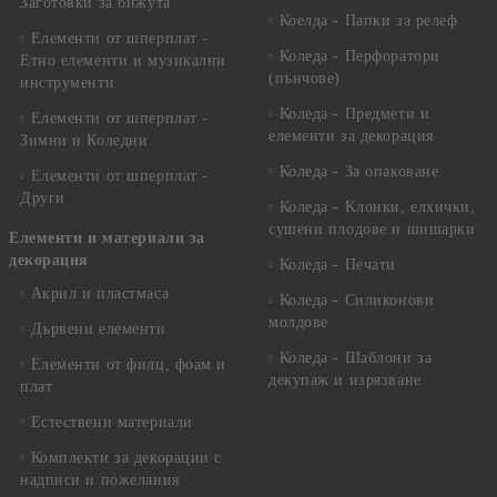
Заготовки за бижута
Коелда - Папки за релеф
Елементи от шперплат -
Коледа - Перфоратори
Етно елементи и музикални
(пънчове)
инструменти
Коледа - Предмети и
Елементи от шперплат -
елементи за декорация
Зимни и Коледни
Коледа - За опаковане
Елементи от шперплат -
Други
Коледа - Kлонки, елхички,
сушени плодове и шишарки
Елементи и материали за
декорация
Коледа - Печати
Акрил и пластмаса
Коледа - Силиконови
молдове
Дървени елементи
Коледа - Шаблони за
Елементи от филц, фоам и
декупаж и изрязване
плат
Естествени материали
Комплекти за декорации с
надписи и пожелания