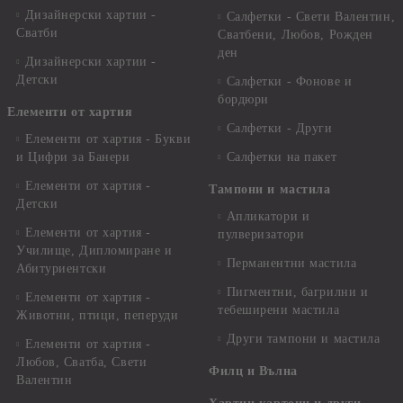
Дизайнерски хартии -
Салфетки - Свети Валентин,
Сватби
Сватбени, Любов, Рожден
ден
Дизайнерски хартии -
Детски
Салфетки - Фонове и
бордюри
Елементи от хартия
Салфетки - Други
Елементи от хартия - Букви
и Цифри за Банери
Салфетки на пакет
Елементи от хартия -
Тампони и мастила
Детски
Апликатори и
Елементи от хартия -
пулверизатори
Училище, Дипломиране и
Перманентни мастила
Абитуриентски
Пигментни, багрилни и
Елементи от хартия -
тебеширени мастила
Животни, птици, пеперуди
Други тампони и мастила
Елементи от хартия -
Любов, Сватба, Свети
Филц и Вълна
Валентин