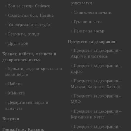
ръкохватки
Бои за свещи Cadence
Силиконови печати
Солвентни бои, Патина
Гумени печати
Универсални контури
Печати за восък
Реагенти, ръжда
Предмети за декорация
Други Бои
Предмети за декорация -
Брокат, пайети, мъниста и
Акрил и пластмаса
декоративен пясък
Предмети за декорация -
Брокати, ледени кристали и
Дърво
мини перли
Предмети за декорация -
Пайети
Мукава, Картон и Хартия
Мъниста
Предмети за декорация -
МДФ
Декоративен пясък и
камъчета
Предмети за декорация -
Керамика и метал
Висулки
Предмети за декорация -
Глина,Гипс, Калъпи,