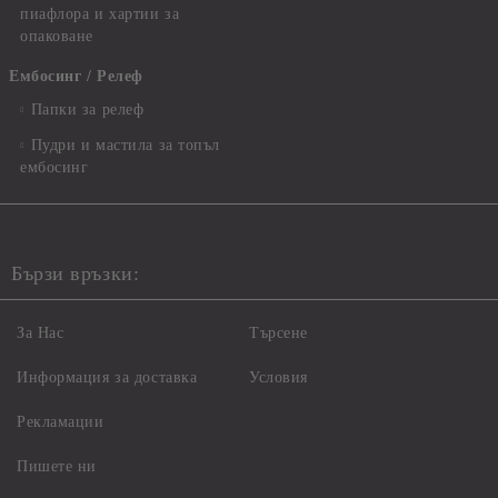
пиафлора и хартии за
опаковане
Ембосинг / Релеф
Папки за релеф
Пудри и мастила за топъл
ембосинг
Бързи връзки:
За Нас
Търсене
Информация за доставка
Условия
Рекламации
Пишете ни