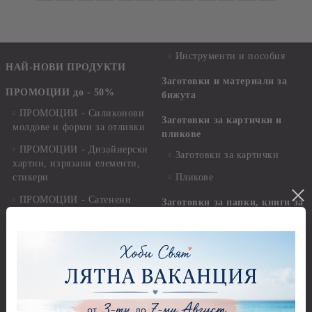
Инструменти и пособия
НАЙ-НОВИ ПРОДУКТИ
Заготовки и материали за
ПРОМОЦИИ до - 50%
бижута
ПРОМОЦИИ - Силиконови
Заготовки за картички и
молдове и форми за отливки
пликове
ПРОМОЦИИ - Дизайнерски
Заготовки за картички
хартии, изрязани елементи,
стикери
Пликове
ПРОМОЦИИ - Сатенени
Заготовки за папки, книги за
ленти, панделки, шнурове,
пожелания и албуми
канап
Изрязани елементи и
ПРОМОЦИИ - Копчета,
Стикери
мъниста, брадс и айлет
Квилинг
ПРОМОЦИИ - Бои
Квилинг ленти - 3мм -
ПРОМОЦИИ - Предмети и