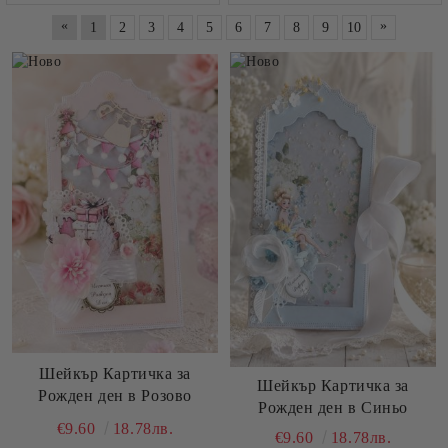
«
»
1
2
3
4
5
6
7
8
9
10
Шейкър Картичка за
Шейкър Картичка за
Рожден ден в Розово
Рожден ден в Синьо
€9.60
18.78лв.
€9.60
18.78лв.