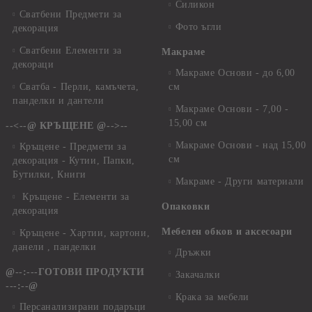
Силикон
Сватбени Предмети за
Фото ъгли
декорация
Сватбени Елементи за
Макраме
декораци
Макраме Основи - до 6,00
Сватба - Перли, камъчета,
см
панделки и дантели
Макраме Основи - 7,00 -
15,00 см
--<--@ КРЪЩЕНЕ @-->--
Макраме Основи - над 15,00
Кръщене - Предмети за
см
декорация - Кутии, Папки,
Бутилки, Книги
Макраме - Други материали
Кръщене - Елементи за
Опаковки
декорация
Мебелен обков и аксесоари
Кръщене - Хартии, картони,
данели , панделки
Дръжки
@--:---ГОТОВИ ПРОДУКТИ
Закачалки
---:--@
Крака за мебели
Персанализирани подаръци