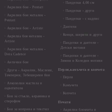
Панделки 4,00 см
Акрилни бои - Pentart
Панделки - други
Акрилни бои металик -
Панделки - с надпис
Pentart
Дантели
Акрилни бои - Artiste
Конци, ширити и други
Акрилна боя металик -
Artiste
Панделки и дантели -
Детски мотиви
Акрилни бои металик -
Dora Cadence
Панделки и дантели -
Зимни и Коледни мотиви
Антични бои
Перли,камъчета и копчета
Други - Акрилни, Маслени,
Темперни, Тебеширени бои
Перли
Алкохолни мастила и
Камъчета
оцветители
Копчета
Бои за стъкло, керамика и
стирофом
Печати
Бои за коприна и текстил
Акрилни блокчета и