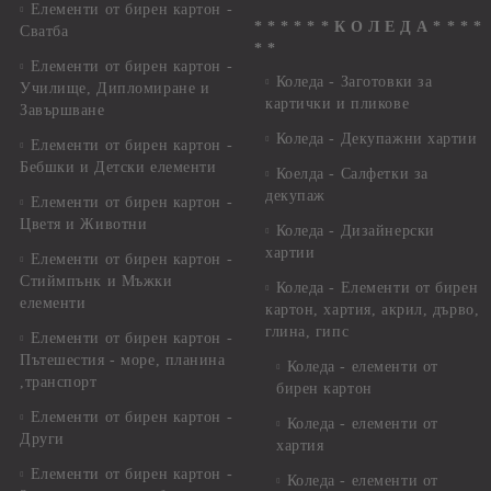
Елементи от бирен картон -
* * * * * * К О Л Е Д А * * * *
Сватба
* *
Елементи от бирен картон -
Коледа - Заготовки за
Училище, Дипломиране и
картички и пликове
Завършване
Коледа - Декупажни хартии
Елементи от бирен картон -
Бебшки и Детски елементи
Коелда - Салфетки за
декупаж
Елементи от бирен картон -
Цветя и Животни
Коледа - Дизайнерски
хартии
Елементи от бирен картон -
Стиймпънк и Мъжки
Коледа - Eлементи от бирен
елементи
картон, хартия, акрил, дърво,
глина, гипс
Елементи от бирен картон -
Пътешестия - море, планина
Коледа - елементи от
,транспорт
бирен картон
Елементи от бирен картон -
Коледа - елементи от
Други
хартия
Елементи от бирен картон -
Коледа - елементи от