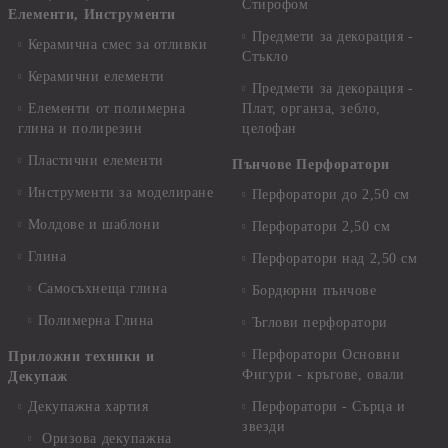
Стирофом
Елементи, Инструменти
Предмети за декорация -
Керамична смес за отливки
Стъкло
Керамични елементи
Предмети за декорация -
Елементи от полимерна
Плат, органза, зебло,
глина и полирезин
целофан
Пластични елементи
Пънчове Перфоратори
Инструменти за моделиране
Перфоратори до 2,50 см
Молдове и шаблони
Перфоратори 2,50 см
Глина
Перфоратори над 2,50 см
Самосъхнеща глина
Бордюрни пънчове
Полимерна Глина
Ъглови перфоратори
Перфоратори Основни
Приложни техники и
Фигури - кръгове, овали
Декупаж
Декупажна хартия
Перфоратори - Сърца и
звезди
Оризова декупажна