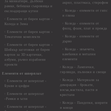
За миниатюри, дълбоки
акрил, пластмаса, стирофом
рамки, бебешки съкровища и
Коледа - елементи от гипс
екслоадиращи кутии
и глина
Елементи от бирен картон -
Коледа - елементи от
Коледа и Зима
филц, фоам, плат и прежда
Елементи от бирен картон -
Коледа - елементи от
Тематични комплекти
дърво
Елементи от бирен картон -
Коледа - звънчета,
Шейкър заготовки от бирен
камбанки и метални
картон за 3D картички,
елементи
албуми, ръчно израбоени
проекти
Коледа - Лампички,
гирлянди, пълнежи и свещи
Елементи от шперплат
Коледа - Материали за
Елементи от шперплат -
декорация - брокати,
Букви и цифри
восък,мастила, пасти и
Елементи от шперплат
кристали
-Рамки и ъгли
Коледа - Панделки, ширити
Елементи от шперплат -
и конци