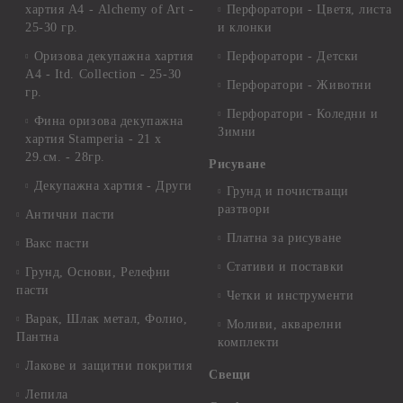
хартия А4 - Alchemy of Art -
Перфоратори - Цветя, листа
25-30 гр.
и клонки
Оризова декупажна хартия
Перфоратори - Детски
А4 - Itd. Collection - 25-30
Перфоратори - Животни
гр.
Перфоратори - Коледни и
Фина оризова декупажна
Зимни
хартия Stamperia - 21 х
29.см. - 28гр.
Рисуване
Декупажна хартия - Други
Грунд и почистващи
разтвори
Антични пасти
Платна за рисуване
Вакс пасти
Стативи и поставки
Грунд, Основи, Релефни
пасти
Четки и инструменти
Варак, Шлак метал, Фолио,
Моливи, акварелни
Пантна
комплекти
Лакове и защитни покрития
Свещи
Лепила