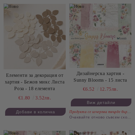
Дизайнерскa хартия -
Елементи за декорация от
Sunny Blooms - 15 листа
хартия - Бежов микс Листа
Роза - 18 елемента
€6.52
12.75лв.
€1.80
3.52лв.
Виж детайли
Продукта се изчерпва твърде бързо.
Очаквайте отново съвсем скоро