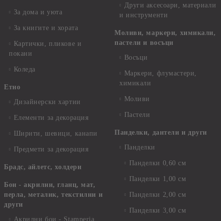
Други аксесоари, материали
За дома и уюта
и инструменти
За книгите и хората
Моливи, маркери, химикали,
пастели и восъци
Картички, пликове и
покани
Восъци
Коледа
Маркери, флумастери,
химикали
Етно
Моливи
Дизайнерски хартии
Пастели
Елементи за декорация
Панделки, дантели и други
Ширити, шевици, канапи
Панделки
Предмети за декорация
Панделки 0,60 см
Брадс, айлетс, холдери
Панделки 1,00 см
Бои - акрилни, гланц, мат,
перла, металик, текстилни и
Панделки 2,00 см
други
Панделки 3,00 см
Акрилни бои - Stamperia