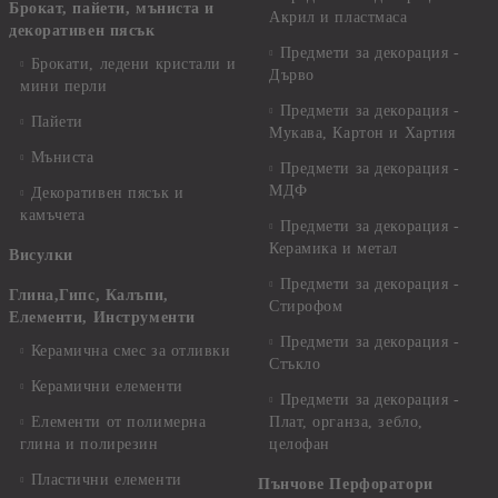
Брокат, пайети, мъниста и
Акрил и пластмаса
декоративен пясък
Предмети за декорация -
Брокати, ледени кристали и
Дърво
мини перли
Предмети за декорация -
Пайети
Мукава, Картон и Хартия
Мъниста
Предмети за декорация -
МДФ
Декоративен пясък и
камъчета
Предмети за декорация -
Керамика и метал
Висулки
Предмети за декорация -
Глина,Гипс, Калъпи,
Стирофом
Елементи, Инструменти
Предмети за декорация -
Керамична смес за отливки
Стъкло
Керамични елементи
Предмети за декорация -
Елементи от полимерна
Плат, органза, зебло,
глина и полирезин
целофан
Пластични елементи
Пънчове Перфоратори