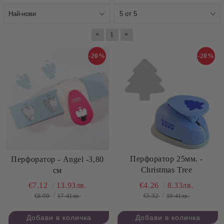
«
»
1
-20%
-20%
Перфоратор 25мм. -
Перфоратор - Angel -3,80
Christmas Tree
см
€4.26
8.33лв.
€7.12
13.93лв.
€5.32
10.41лв.
€8.90
17.41лв.