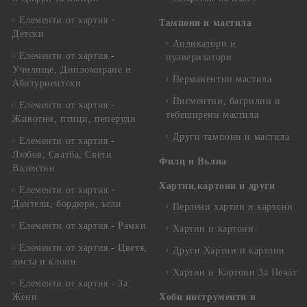
Елементи от хартия -
Тампони и мастила
Детски
Апликатори и
Елементи от хартия -
пулверизатори
Училище, Дипломиране и
Перманентни мастила
Абитуриентски
Пигментни, багрилни и
Елементи от хартия -
тебеширени мастила
Животни, птици, пеперуди
Други тампони и мастила
Елементи от хартия -
Любов, Сватба, Свети
Филц и Вълна
Валентин
Хартии,картони и други
Елементи от хартия -
Дантели, бордюри, ъгли
Перлени хартии и картони
Елементи от хартия - Рамки
Хартии и картони
Елементи от хартия - Цветя,
Други Хартии и картони
листа и клони
Хартии и Картони За Печат
Елементи от хартия - За
Жени
Хоби инструменти и