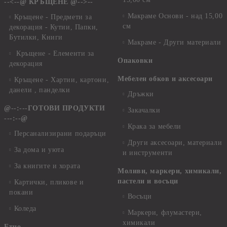
--<--@ КРЪЩЕНЕ @-->--
Макраме Основи - над 15,00
Кръщене - Предмети за
см
декорация - Кутии, Папки,
Бутилки, Книги
Макраме - Други материали
Кръщене - Елементи за
Опаковки
декорация
Мебелен обков и аксесоари
Кръщене - Хартии, картони,
данели , панделки
Дръжки
@--:---ГОТОВИ ПРОДУКТИ
Закачалки
---:--@
Крака за мебели
Персанализирани подаръци
Други аксесоари, материали
За дома и уюта
и инструменти
За книгите и хората
Моливи, маркери, химикали,
пастели и восъци
Картички, пликове и
покани
Восъци
Коледа
Маркери, флумастери,
химикали
Етно