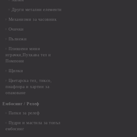
Други метални елементи
Механизми за часовник
Очички
Пълнежи
Плюшени мини
играчки,Пухкава тел и
Помпони
Щипки
Цветарска тел, тиксо,
пиафлора и хартии за
опаковане
Ембосинг / Релеф
Папки за релеф
Пудри и мастила за топъл
ембосинг