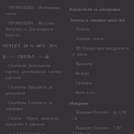
ПРОМОЦИИ - Полимерна
Комплекти за декорация
глина
Лепила и лепящи средства
ПРОМОЦИИ - Метални
Висулки за Декорация и
Лепила
Бижута
Лепящи ленти
OUTLET -50 % -60% -70%
3D Повдигащи квадратчета
и ленти
@-->-- СВАТБА --<--@
Магнити
Сватбени Декупажни
хартии, дизайнерски хартии,
Велкро
картони
Силикон
Сватбени Предмети за
Фото ъгли
декорация
Сватбени Елементи за
Макраме
декораци
Макраме Основи - до 6,00
Сватба - Перли, камъчета,
см
панделки и дантели
Макраме Основи - 7,00 -
15,00 см