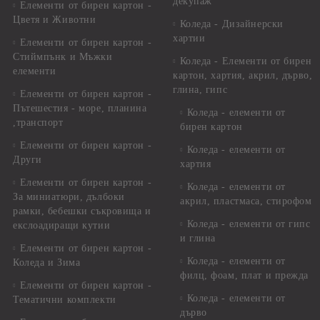
декупаж
Елементи от бирен картон -
Цветя и Животни
Коледа - Дизайнерски
хартии
Елементи от бирен картон -
Стиймпънк и Мъжки
Коледа - Eлементи от бирен
елементи
картон, хартия, акрил, дърво,
глина, гипс
Елементи от бирен картон -
Пътешестия - море, планина
Коледа - елементи от
,транспорт
бирен картон
Елементи от бирен картон -
Коледа - елементи от
Други
хартия
Елементи от бирен картон -
Коледа - елементи от
За миниатюри, дълбоки
акрил, пластмаса, стирофом
рамки, бебешки съкровища и
Коледа - елементи от гипс
екслоадиращи кутии
и глина
Елементи от бирен картон -
Коледа - елементи от
Коледа и Зима
филц, фоам, плат и прежда
Елементи от бирен картон -
Коледа - елементи от
Тематични комплекти
дърво