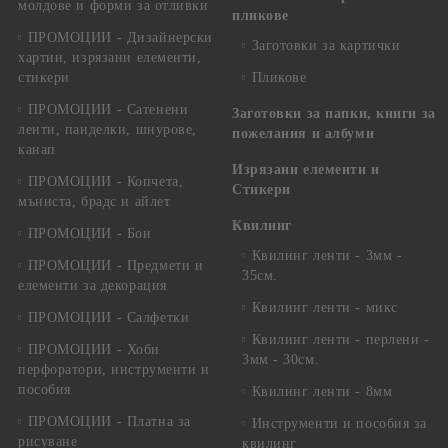
молдове и форми за отливки
пликове
ПРОМОЦИИ - Дизайнерски
Заготовки за картички
хартии, изрязани елементи,
стикери
Пликове
ПРОМОЦИИ - Сатенени
Заготовки за папки, книги за
ленти, панделки, шнурове,
пожелания и албуми
канап
Изрязани елементи и
ПРОМОЦИИ - Копчета,
Стикери
мъниста, брадс и айлет
Квилинг
ПРОМОЦИИ - Бои
Квилинг ленти - 3мм -
ПРОМОЦИИ - Предмети и
35см.
елементи за декорация
Квилинг ленти - микс
ПРОМОЦИИ - Салфетки
Квилинг ленти - перлени -
ПРОМОЦИИ - Хоби
3мм - 30см.
перфоратори, инструменти и
пособия
Квилинг ленти - 8мм
ПРОМОЦИИ - Платна за
Инструменти и пособия за
рисуване
квилинг