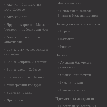
Детски мотиви
Акрилни бои металик -
Dora Cadence
Панделки и дантели -
Зимни и Коледни мотиви
Антични бои
Перли,камъчета и копчета
Други - Акрилни, Маслени,
Темперни, Тебеширени бои
Перли
Алкохолни мастила и
Камъчета
оцветители
Копчета
Бои за стъкло, керамика и
стирофом
Печати
Бои за коприна и текстил
Акрилни блокчета и
ръкохватки
Бои за свещи Cadence
Силиконови печати
Солвентни бои, Патина
Гумени печати
Универсални контури
Печати за восък
Реагенти, ръжда
Предмети за декорация
Други Бои
Предмети за декорация -