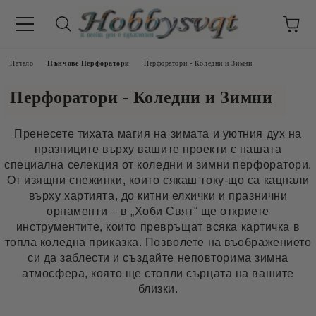
Начало
Пънчове Перфоратори
Перфоратори - Коледни и Зимни
Перфоратори - Коледни и Зимни
Пренесете тихата магия на зимата и уютния дух на
празниците върху вашите проекти с нашата
специална селекция от коледни и зимни перфоратори.
От изящни снежинки, които сякаш току-що са кацнали
върху хартията, до китни елхички и празнични
орнаменти – в „Хоби Свят“ ще откриете
инструментите, които превръщат всяка картичка в
топла коледна приказка. Позволете на въображението
си да заблести и създайте неповторима зимна
атмосфера, която ще стопли сърцата на вашите
близки.