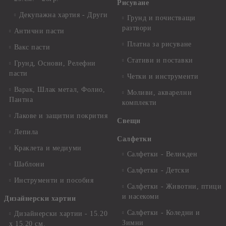
Рисуване
Декупажна хартия - Други
Грунд и почистващи
разтвори
Антични пасти
Платна за рисуване
Вакс пасти
Стативи и поставки
Грунд, Основи, Релефни
пасти
Четки и инструменти
Варак, Шлак метал, Фолио,
Моливи, акварелни
Пантна
комплекти
Лакове и защитни покрития
Свещи
Лепила
Салфетки
Краклета и медиуми
Салфетки - Великден
Шаблони
Салфетки - Детски
Инструменти и пособия
Салфетки - Животни, птици
и насекоми
Дизайнерски хартии
Салфетки - Коледни и
Дизайнерски хартии - 15.20
Зимни
х 15.20 см.