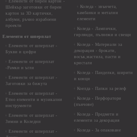
Елементи от бирен картон -
Коледа - звънчета,
Шейкър заготовки от бирен
камбанки и метални
картон за 3D картички,
елементи
албуми, ръчно израбоени
проекти
Коледа - Лампички,
гирлянди, пълнежи и свещи
Елементи от шперплат
Коледа - Материали за
Елементи от шперплат -
декорация - брокати,
Букви и цифри
восък,мастила, пасти и
Елементи от шперплат
кристали
-Рамки и ъгли
Коледа - Панделки, ширити
Елементи от шперплат -
и конци
Заготовки за бижута
Коелда - Папки за релеф
Елементи от шперплат -
Коледа - Перфоратори
Етно елементи и музикални
(пънчове)
инструменти
Коледа - Предмети и
Елементи от шперплат -
елементи за декорация
Зимни и Коледни
Коледа - За опаковане
Елементи от шперплат -