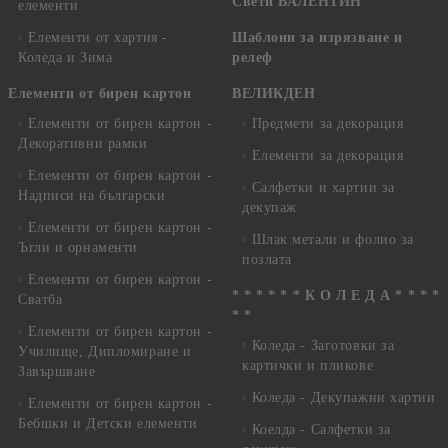
Свети ВАЛЕНТИН
елементи
Елементи от хартия -
Шаблони за изрязване и
Коледа и Зима
релеф
Елементи от бирен картон
ВЕЛИКДЕН
Елементи от бирен картон -
Предмети за декорация
Декоративни рамки
Елементи за декорация
Елементи от бирен картон -
Салфетки и хартии за
Надписи на български
декупаж
Елементи от бирен картон -
Шлак метали и фолио за
Ъгли и орнаменти
позлата
Елементи от бирен картон -
* * * * * * К О Л Е Д А * * * *
Сватба
* *
Елементи от бирен картон -
Коледа - Заготовки за
Училище, Дипломиране и
картички и пликове
Завършване
Коледа - Декупажни хартии
Елементи от бирен картон -
Бебшки и Детски елементи
Коелда - Салфетки за