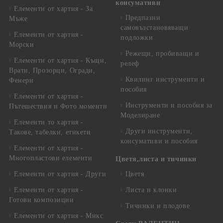
консумативи
Елементи от хартия - За
Предпазни
Мъже
самовъзстановяващи
Елементи от хартия -
подложки
Морски
Режещи, пробиващи и
Елементи от хартия - Къщи,
релеф
Врати, Прозорци, Огради,
Квилинг инструменти и
Фенери
пособия
Елементи от хартия -
Инструменти и пособия за
Пътешествия и Фото моменти
Моделиране
Елементи то хартия -
Други инструменти,
Такове, табелки, етикети
консумативи и пособия
Елементи от хартия -
Многопластови елементи
Цветя,листа и тичинки
Елементи от хартия - Други
Цветя
Елементи от хартия -
Листа и клонки
Готови композиции
Тичинки и плодове
Елементи от хартия - Микс