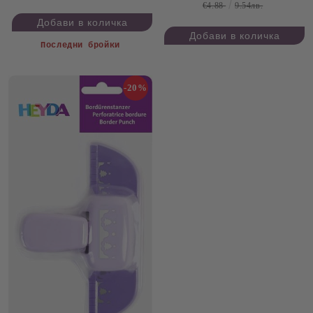
€4.88
9.54лв.
Последни бройки
-20%