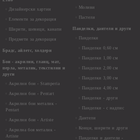
Моливи
Дизайнерски хартии
Пастели
Елементи за декорация
Панделки, дантели и други
Ширити, шевици, канапи
Панделки
Предмети за декорация
Панделки 0,60 см
Брадс, айлетс, холдери
Панделки 1,00 см
Бои - акрилни, гланц, мат,
перла, металик, текстилни и
Панделки 2,00 см
други
Панделки 3,00 см
Акрилни бои - Stamperia
Панделки 4,00 см
Акрилни бои - Pentart
Панделки - други
Акрилни бои металик -
Панделки - с надпис
Pentart
Дантели
Акрилни бои - Artiste
Конци, ширити и други
Акрилна боя металик -
Artiste
Панделки и дантели -