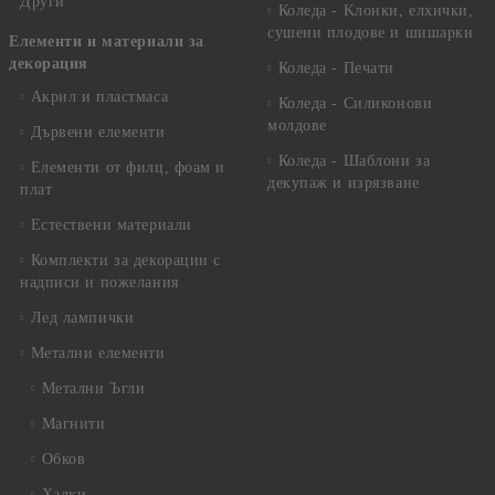
Други
Коледа - Kлонки, елхички,
сушени плодове и шишарки
Елементи и материали за
декорация
Коледа - Печати
Акрил и пластмаса
Коледа - Силиконови
молдове
Дървени елементи
Коледа - Шаблони за
Елементи от филц, фоам и
декупаж и изрязване
плат
Естествени материали
Комплекти за декорации с
надписи и пожелания
Лед лампички
Метални елементи
Метални Ъгли
Магнити
Обков
Халки