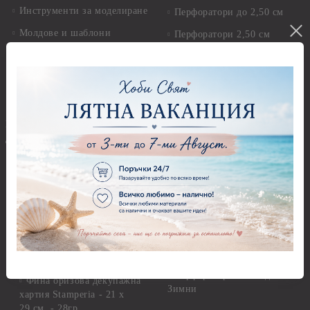
Инструменти за моделиране
Перфоратори до 2,50 см
Молдове и шаблони
Перфоратори 2,50 см
Глина
Перфоратори над 2,50 см
Самосъхнеща глина
Бордюрни пънчове
Полимерна Глина
Ъглови перфоратори
Перфоратори Основни
Приложни техники и
Фигури - кръгове, овали
Декупаж
Декупажна хартия
Перфоратори - Сърца и
звезди
Оризова декупажна
хартия А4 - Alchemy of Art -
Перфоратори - Цветя, листа
25-30 гр.
и клонки
Оризова декупажна хартия
Перфоратори - Детски
А4 - Itd. Collection - 25-30
Перфоратори - Животни
гр.
Перфоратори - Коледни и
Фина оризова декупажна
Зимни
хартия Stamperia - 21 х
29.см. - 28гр.