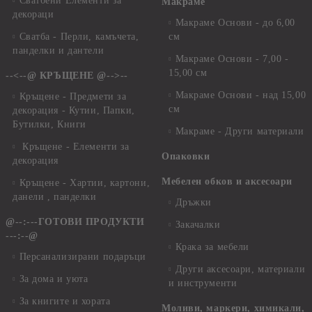
Сватбени Елементи за
Макраме
декораци
Макраме Основи - до 6,00
Сватба - Перли, камъчета,
см
панделки и дантели
Макраме Основи - 7,00 -
15,00 см
--<--@ КРЪЩЕНЕ @-->--
Макраме Основи - над 15,00
Кръщене - Предмети за
см
декорация - Кутии, Папки,
Бутилки, Книги
Макраме - Други материали
Кръщене - Елементи за
Опаковки
декорация
Мебелен обков и аксесоари
Кръщене - Хартии, картони,
данели , панделки
Дръжки
@--:---ГОТОВИ ПРОДУКТИ
Закачалки
---:--@
Крака за мебели
Персанализирани подаръци
Други аксесоари, материали
За дома и уюта
и инструменти
За книгите и хората
Моливи, маркери, химикали,