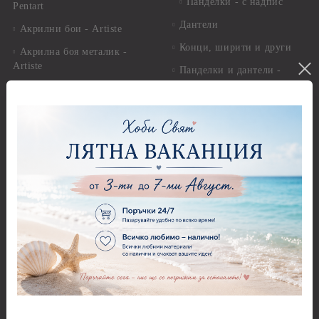
Панделки - с надпис
Pentart
Дантели
Акрилни бои - Artiste
Конци, ширити и други
Акрилна боя металик -
Artiste
Панделки и дантели -
Детски мотиви
Акрилни бои металик -
Dora Cadence
Панделки и дантели -
Зимни и Коледни мотиви
Антични бои
Перли,камъчета и копчета
Други - Акрилни, Маслени,
Темперни, Тебеширени бои
Перли
Алкохолни мастила и
Камъчета
оцветители
Копчета
Бои за стъкло, керамика и
стирофом
Печати
Бои за коприна и текстил
Акрилни блокчета и
ръкохватки
Бои за свещи Cadence
Силиконови печати
Солвентни бои, Патина