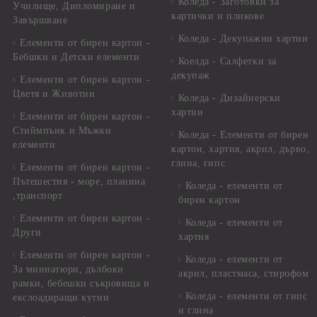
Коледа - Заготовки за
Училище, Дипломиране и
картички и пликове
Завършване
Коледа - Декупажни хартии
Елементи от бирен картон -
Бебшки и Детски елементи
Коелда - Салфетки за
декупаж
Елементи от бирен картон -
Цветя и Животни
Коледа - Дизайнерски
хартии
Елементи от бирен картон -
Стиймпънк и Мъжки
Коледа - Eлементи от бирен
елементи
картон, хартия, акрил, дърво,
глина, гипс
Елементи от бирен картон -
Пътешестия - море, планина
Коледа - елементи от
,транспорт
бирен картон
Елементи от бирен картон -
Коледа - елементи от
Други
хартия
Елементи от бирен картон -
Коледа - елементи от
За миниатюри, дълбоки
акрил, пластмаса, стирофом
рамки, бебешки съкровища и
Коледа - елементи от гипс
екслоадиращи кутии
и глина