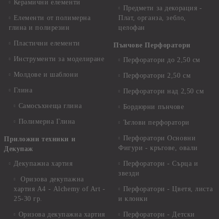
Керамични елементи
Предмети за декорация -
Елементи от полимерна
Плат, органза, зебло,
глина и полирезин
целофан
Пластични елементи
Пънчове Перфоратори
Инструменти за моделиране
Перфоратори до 2,50 см
Молдове и шаблони
Перфоратори 2,50 см
Глина
Перфоратори над 2,50 см
Самосъхнеща глина
Бордюрни пънчове
Полимерна Глина
Ъглови перфоратори
Перфоратори Основни
Приложни техники и
Фигури - кръгове, овали
Декупаж
Декупажна хартия
Перфоратори - Сърца и
звезди
Оризова декупажна
хартия А4 - Alchemy of Art -
Перфоратори - Цветя, листа
25-30 гр.
и клонки
Оризова декупажна хартия
Перфоратори - Детски