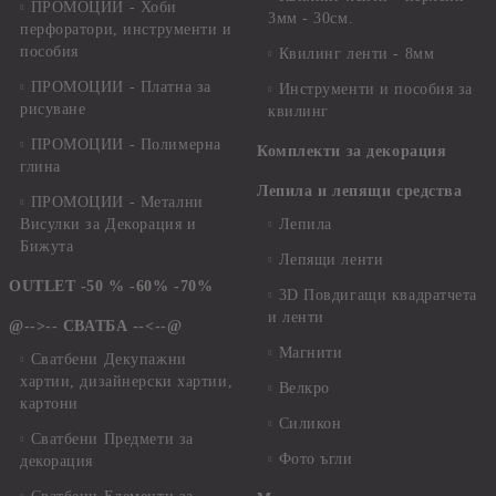
ПРОМОЦИИ - Хоби
3мм - 30см.
перфоратори, инструменти и
пособия
Квилинг ленти - 8мм
ПРОМОЦИИ - Платна за
Инструменти и пособия за
рисуване
квилинг
ПРОМОЦИИ - Полимерна
Комплекти за декорация
глина
Лепила и лепящи средства
ПРОМОЦИИ - Метални
Висулки за Декорация и
Лепила
Бижута
Лепящи ленти
OUTLET -50 % -60% -70%
3D Повдигащи квадратчета
и ленти
@-->-- СВАТБА --<--@
Магнити
Сватбени Декупажни
хартии, дизайнерски хартии,
Велкро
картони
Силикон
Сватбени Предмети за
Фото ъгли
декорация