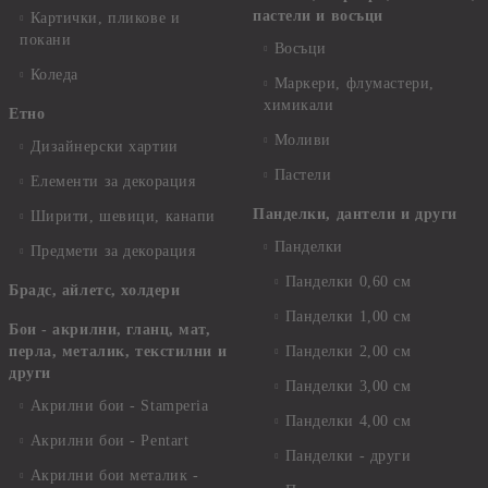
пастели и восъци
Картички, пликове и
покани
Восъци
Коледа
Маркери, флумастери,
химикали
Етно
Моливи
Дизайнерски хартии
Пастели
Елементи за декорация
Панделки, дантели и други
Ширити, шевици, канапи
Панделки
Предмети за декорация
Панделки 0,60 см
Брадс, айлетс, холдери
Панделки 1,00 см
Бои - акрилни, гланц, мат,
перла, металик, текстилни и
Панделки 2,00 см
други
Панделки 3,00 см
Акрилни бои - Stamperia
Панделки 4,00 см
Акрилни бои - Pentart
Панделки - други
Акрилни бои металик -