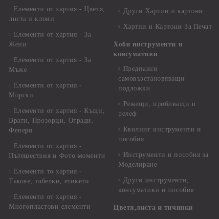
Елементи от хартия - Цветя,
Други Хартии и картони
листа и клони
Хартии и Картони За Печат
Елементи от хартия - За
Жени
Хоби инструменти и
консумативи
Елементи от хартия - За
Предпазни
Мъже
самовъзстановяващи
Елементи от хартия -
подложки
Морски
Режещи, пробиващи и
Елементи от хартия - Къщи,
релеф
Врати, Прозорци, Огради,
Квилинг инструменти и
Фенери
пособия
Елементи от хартия -
Инструменти и пособия за
Пътешествия и Фото моменти
Моделиране
Елементи то хартия -
Други инструменти,
Такове, табелки, етикети
консумативи и пособия
Елементи от хартия -
Многопластови елементи
Цветя,листа и тичинки