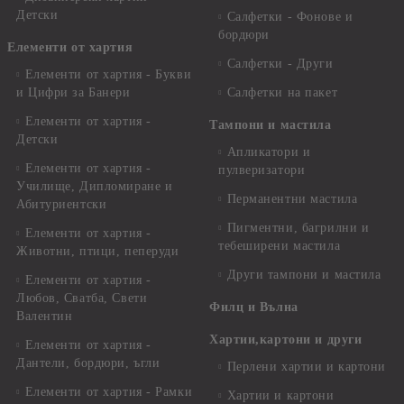
Детски
Салфетки - Фонове и
бордюри
Елементи от хартия
Салфетки - Други
Елементи от хартия - Букви
и Цифри за Банери
Салфетки на пакет
Елементи от хартия -
Тампони и мастила
Детски
Апликатори и
Елементи от хартия -
пулверизатори
Училище, Дипломиране и
Перманентни мастила
Абитуриентски
Пигментни, багрилни и
Елементи от хартия -
тебеширени мастила
Животни, птици, пеперуди
Други тампони и мастила
Елементи от хартия -
Любов, Сватба, Свети
Филц и Вълна
Валентин
Хартии,картони и други
Елементи от хартия -
Дантели, бордюри, ъгли
Перлени хартии и картони
Елементи от хартия - Рамки
Хартии и картони