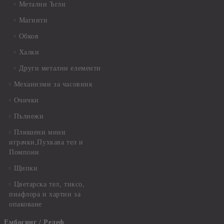
Метални Ъгли
Магнити
Обков
Халки
Други метални елементи
Механизми за часовник
Очички
Пълнежи
Плюшени мини
играчки,Пухкава тел и
Помпони
Щипки
Цветарска тел, тиксо,
пиафлора и хартии за
опаковане
Ембосинг / Релеф