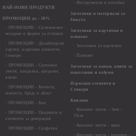
Инструменти и пособия
НАЙ-НОВИ ПРОДУКТИ
Заготовки и материали за
ПРОМОЦИИ до - 50%
бижута
ПРОМОЦИИ - Силиконови
Заготовки за картички и
молдове и форми за отливки
пликове
ПРОМОЦИИ - Дизайнерски
Заготовки за картички
хартии, изрязани елементи,
стикери
Пликове
ПРОМОЦИИ - Сатенени
Заготовки за папки, книги за
ленти, панделки, шнурове,
пожелания и албуми
канап
Изрязани елементи и
ПРОМОЦИИ - Копчета,
Стикери
мъниста, брадс и айлет
Квилинг
ПРОМОЦИИ - Бои
Квилинг ленти - 3мм -
ПРОМОЦИИ - Предмети и
35см.
елементи за декорация
Квилинг ленти - микс
ПРОМОЦИИ - Салфетки
Квилинг ленти - перлени -