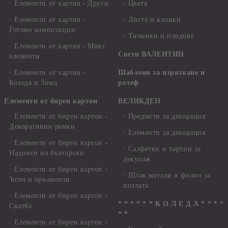
Елементи от хартия - Други
Цветя
Елементи от хартия -
Листа и клонки
Готови композиции
Тичинки и плодове
Елементи от хартия - Микс
Свети ВАЛЕНТИН
елементи
Елементи от хартия -
Шаблони за изрязване и
Коледа и Зима
релеф
Елементи от бирен картон
ВЕЛИКДЕН
Елементи от бирен картон -
Предмети за декорация
Декоративни рамки
Елементи за декорация
Елементи от бирен картон -
Салфетки и хартии за
Надписи на български
декупаж
Елементи от бирен картон -
Шлак метали и фолио за
Ъгли и орнаменти
позлата
Елементи от бирен картон -
* * * * * * К О Л Е Д А * * * *
Сватба
* *
Елементи от бирен картон -