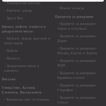
Гумени печати
Универсални контури
Печати за восък
Реагенти, ръжда
Предмети за декорация
Други Бои
Предмети за декорация -
Брокат, пайети, мъниста и
Акрил и пластмаса
декоративен пясък
Предмети за декорация -
Брокати, ледени кристали и
Дърво
мини перли
Предмети за декорация -
Пайети
Мукава, Картон и Хартия
Мъниста
Предмети за декорация -
МДФ
Декоративен пясък и
камъчета
Предмети за декорация -
Керамика и метал
Висулки
Предмети за декорация -
Глина,Гипс, Калъпи,
Стирофом
Елементи, Инструменти
Предмети за декорация -
Керамична смес за отливки
Стъкло