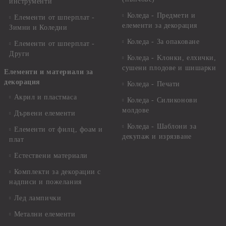
инструменти
Коледа - Предмети и
Елементи от шперплат -
елементи за декорация
Зимни и Коледни
Коледа - За опаковане
Елементи от шперплат -
Други
Коледа - Kлонки, елхички,
сушени плодове и шишарки
Елементи и материали за
декорация
Коледа - Печати
Акрил и пластмаса
Коледа - Силиконови
молдове
Дървени елементи
Коледа - Шаблони за
Елементи от филц, фоам и
декупаж и изрязване
плат
Естествени материали
Комплекти за декорации с
надписи и пожелания
Лед лампички
Метални елементи