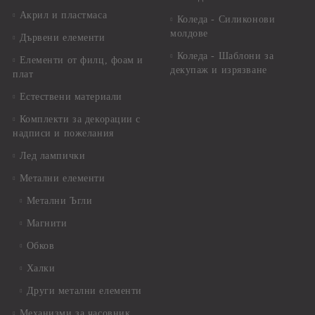
Акрил и пластмаса
Коледа - Силиконови
молдове
Дървени елементи
Коледа - Шаблони за
Елементи от филц, фоам и
декупаж и изрязване
плат
Естествени материали
Комплекти за декорации с
надписи и пожелания
Лед лампички
Метални елементи
Метални Ъгли
Магнити
Обков
Халки
Други метални елементи
Механизми за часовник