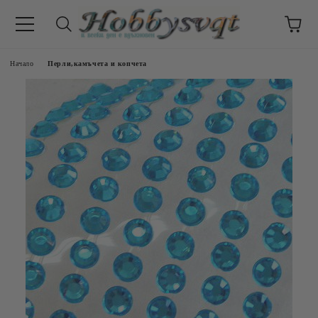
Начало
Перли,камъчета и копчета