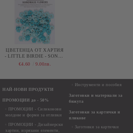
ЦВЕТЕНЦА ОТ ХАРТИЯ
- LITTLE BIRDIE - SONGS
OF THE SEA - 80 БР.
€4.60
9.00лв.
Инструменти и пособия
НАЙ-НОВИ ПРОДУКТИ
Заготовки и материали за
ПРОМОЦИИ до - 50%
бижута
ПРОМОЦИИ - Силиконови
Заготовки за картички и
молдове и форми за отливки
пликове
ПРОМОЦИИ - Дизайнерски
Заготовки за картички
хартии, изрязани елементи,