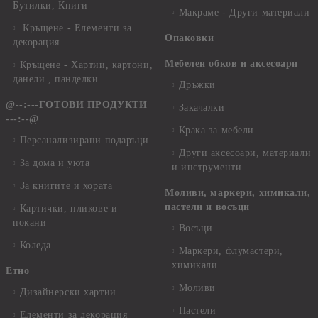
Бутилки, Книги
Макраме - Други материали
Кръщене - Елементи за
Опаковки
декорация
Мебелен обков и аксесоари
Кръщене - Хартии, картони,
данели , панделки
Дръжки
@--:---ГОТОВИ ПРОДУКТИ
Закачалки
---:--@
Крака за мебели
Персанализирани подаръци
Други аксесоари, материали
За дома и уюта
и инструменти
За книгите и хората
Моливи, маркери, химикали,
пастели и восъци
Картички, пликове и
покани
Восъци
Коледа
Маркери, флумастери,
химикали
Етно
Моливи
Дизайнерски хартии
Пастели
Елементи за декорация