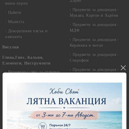
Дърво
мини перли
Предмети за декорация -
Пайети
Мукава, Картон и Хартия
Мъниста
Предмети за декорация -
МДФ
Декоративен пясък и
камъчета
Предмети за декорация -
Керамика и метал
Висулки
Предмети за декорация -
Глина,Гипс, Калъпи,
Стирофом
Елементи, Инструменти
Предмети за декорация -
Керамична смес за отливки
Стъкло
Керамични елементи
Предмети за декорация -
Елементи от полимерна
Плат, органза, зебло,
глина и полирезин
целофан
Пластични елементи
Пънчове Перфоратори
Инструменти за моделиране
Перфоратори до 2,50 см
Молдове и шаблони
Перфоратори 2,50 см