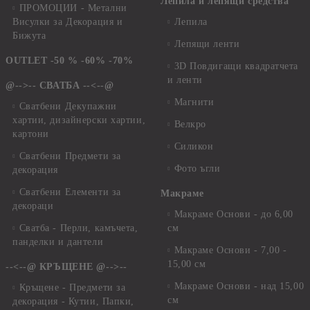
Лепила и лепящи средства
ПРОМОЦИИ - Метални
Висулки за Декорация и
Лепила
Бижута
Лепящи ленти
OUTLET -50 % -60% -70%
3D Повдигащи квадратчета
и ленти
@-->-- СВАТБА --<--@
Магнити
Сватбени Декупажни
хартии, дизайнерски хартии,
Велкро
картони
Силикон
Сватбени Предмети за
Фото ъгли
декорация
Сватбени Елементи за
Макраме
декораци
Макраме Основи - до 6,00
Сватба - Перли, камъчета,
см
панделки и дантели
Макраме Основи - 7,00 -
15,00 см
--<--@ КРЪЩЕНЕ @-->--
Макраме Основи - над 15,00
Кръщене - Предмети за
см
декорация - Кутии, Папки,