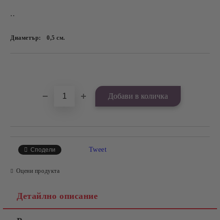
..
Диаметър:
0,5
см.
Добави в желани
Tweet
Сподели
Оцени продукта
Детайлно описание