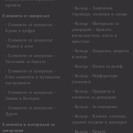
проекти
Коледа - Лампички,
гирлянди, пълнежи и свещи
Елементи от шперплат
Коледа - Материали за
Елементи от шперплат -
декорация - брокати,
Букви и цифри
восък,мастила, пасти и
Елементи от шперплат
кристали
-Рамки и ъгли
Коледа - Панделки, ширити
Елементи от шперплат -
и конци
Заготовки за бижута
Коелда - Папки за релеф
Елементи от шперплат -
Коледа - Перфоратори
Етно елементи и музикални
(пънчове)
инструменти
Коледа - Предмети и
Елементи от шперплат -
елементи за декорация
Зимни и Коледни
Коледа - За опаковане
Елементи от шперплат -
Други
Коледа - Kлонки, елхички,
сушени плодове и шишарки
Елементи и материали за
декорация
Коледа - Печати