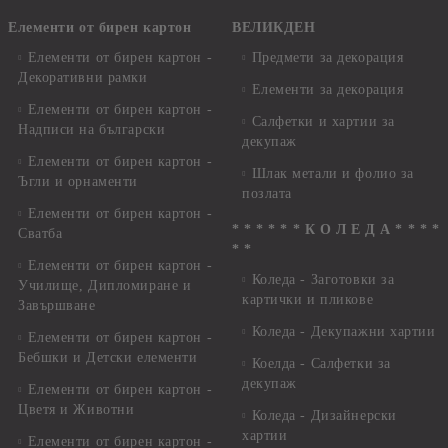
Елементи от бирен картон
ВЕЛИКДЕН
Елементи от бирен картон -
Предмети за декорация
Декоративни рамки
Елементи за декорация
Елементи от бирен картон -
Салфетки и хартии за
Надписи на български
декупаж
Елементи от бирен картон -
Шлак метали и фолио за
Ъгли и орнаменти
позлата
Елементи от бирен картон -
* * * * * * К О Л Е Д А * * * *
Сватба
* *
Елементи от бирен картон -
Коледа - Заготовки за
Училище, Дипломиране и
картички и пликове
Завършване
Коледа - Декупажни хартии
Елементи от бирен картон -
Бебшки и Детски елементи
Коелда - Салфетки за
декупаж
Елементи от бирен картон -
Цветя и Животни
Коледа - Дизайнерски
хартии
Елементи от бирен картон -