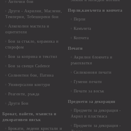
Антични бои
Перли,камъчета и копчета
Други - Акрилни, Маслени,
Темперни, Тебеширени бои
Перли
Алкохолни мастила и
Камъчета
оцветители
Копчета
Бои за стъкло, керамика и
стирофом
Печати
Бои за коприна и текстил
Акрилни блокчета и
ръкохватки
Бои за свещи Cadence
Силиконови печати
Солвентни бои, Патина
Гумени печати
Универсални контури
Печати за восък
Реагенти, ръжда
Предмети за декорация
Други Бои
Предмети за декорация -
Брокат, пайети, мъниста и
Акрил и пластмаса
декоративен пясък
Предмети за декорация -
Брокати, ледени кристали и