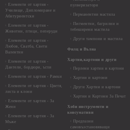
Елементи от хартия -
пулверизатори
Училище, Дипломиране и
Перманентни мастила
Абитуриентски
Пигментни, багрилни и
Елементи от хартия -
тебеширени мастила
Животни, птици, пеперуди
Други тампони и мастила
Елементи от хартия -
Любов, Сватба, Свети
Филц и Вълна
Валентин
Хартии,картони и други
Елементи от хартия -
Дантели, бордюри, ъгли
Перлени хартии и картони
Елементи от хартия - Рамки
Хартии и картони
Елементи от хартия - Цветя,
Други Хартии и картони
листа и клони
Хартии и Картони За Печат
Елементи от хартия - За
Жени
Хоби инструменти и
консумативи
Елементи от хартия - За
Предпазни
Мъже
самовъзстановяващи