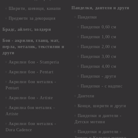
Панделки, дантели и други
Ширити, шевици, канапи
Панделки
Предмети за декорация
Панделки 0,60 см
Брадс, айлетс, холдери
Панделки 1,00 см
Бои - акрилни, гланц, мат,
перла, металик, текстилни и
Панделки 2,00 см
други
Панделки 3,00 см
Акрилни бои - Stamperia
Панделки 4,00 см
Акрилни бои - Pentart
Панделки - други
Акрилни бои металик -
Панделки - с надпис
Pentart
Дантели
Акрилни бои - Artiste
Конци, ширити и други
Акрилна боя металик -
Artiste
Панделки и дантели -
Детски мотиви
Акрилни бои металик -
Dora Cadence
Панделки и дантели -
Зимни и Коледни мотиви