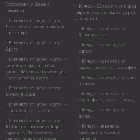
Стиймпънк и Мъжки
Коледа - Eлементи от бирен
елементи
картон, хартия, акрил, дърво,
глина, гипс
Елементи от бирен картон -
Пътешестия - море, планина
Коледа - елементи от
,транспорт
бирен картон
Елементи от бирен картон -
Коледа - елементи от
Други
хартия
Елементи от бирен картон -
Коледа - елементи от
За миниатюри, дълбоки
акрил, пластмаса, стирофом
рамки, бебешки съкровища и
Коледа - елементи от гипс
екслоадиращи кутии
и глина
Елементи от бирен картон -
Коледа - елементи от
Коледа и Зима
филц, фоам, плат и прежда
Елементи от бирен картон -
Коледа - елементи от
Тематични комплекти
дърво
Елементи от бирен картон -
Коледа - звънчета,
Шейкър заготовки от бирен
камбанки и метални
картон за 3D картички,
елементи
албуми, ръчно израбоени