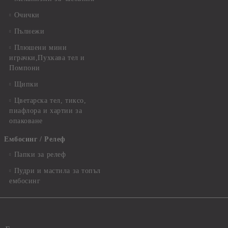
Очички
Пълнежи
Плюшени мини
играчки,Пухкава тел и
Помпони
Щипки
Цветарска тел, тиксо,
пиафлора и хартии за
опаковане
Ембосинг / Релеф
Папки за релеф
Пудри и мастила за топъл
ембосинг