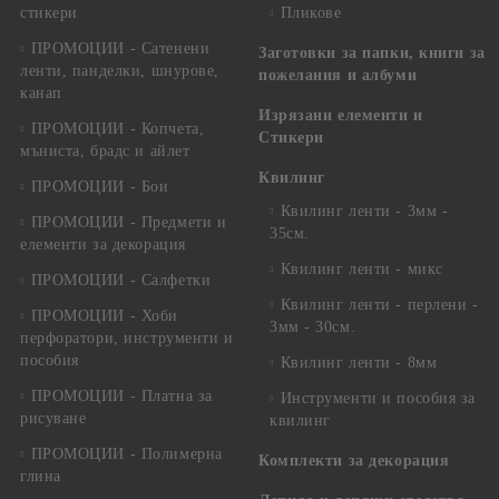
стикери
Пликове
ПРОМОЦИИ - Сатенени
Заготовки за папки, книги за
ленти, панделки, шнурове,
пожелания и албуми
канап
Изрязани елементи и
ПРОМОЦИИ - Копчета,
Стикери
мъниста, брадс и айлет
Квилинг
ПРОМОЦИИ - Бои
Квилинг ленти - 3мм -
ПРОМОЦИИ - Предмети и
35см.
елементи за декорация
Квилинг ленти - микс
ПРОМОЦИИ - Салфетки
Квилинг ленти - перлени -
ПРОМОЦИИ - Хоби
3мм - 30см.
перфоратори, инструменти и
пособия
Квилинг ленти - 8мм
ПРОМОЦИИ - Платна за
Инструменти и пособия за
рисуване
квилинг
ПРОМОЦИИ - Полимерна
Комплекти за декорация
глина