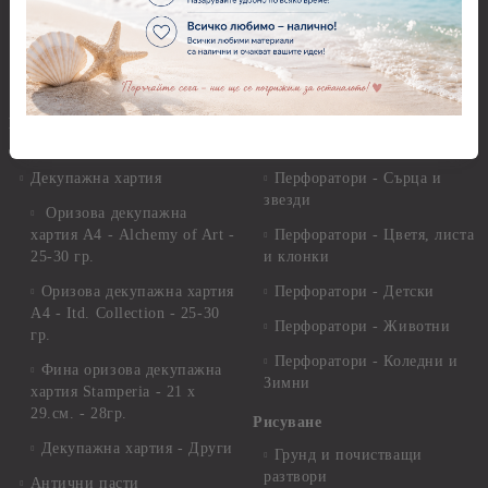
Глина
Перфоратори над 2,50 см
Самосъхнеща глина
Бордюрни пънчове
Полимерна Глина
Ъглови перфоратори
Перфоратори Основни
Приложни техники и
Фигури - кръгове, овали
Декупаж
Декупажна хартия
Перфоратори - Сърца и
звезди
Оризова декупажна
хартия А4 - Alchemy of Art -
Перфоратори - Цветя, листа
25-30 гр.
и клонки
Оризова декупажна хартия
Перфоратори - Детски
А4 - Itd. Collection - 25-30
Перфоратори - Животни
гр.
Перфоратори - Коледни и
Фина оризова декупажна
Зимни
хартия Stamperia - 21 х
29.см. - 28гр.
Рисуване
Декупажна хартия - Други
Грунд и почистващи
разтвори
Антични пасти