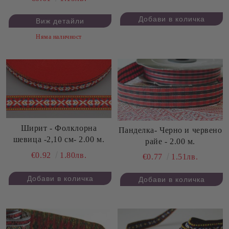
Виж детайли
Няма наличност
Ширит - Фолклорна
Панделка- Черно и червено
шевица -2,10 см- 2.00 м.
райе - 2.00 м.
€0.92
1.80лв.
€0.77
1.51лв.