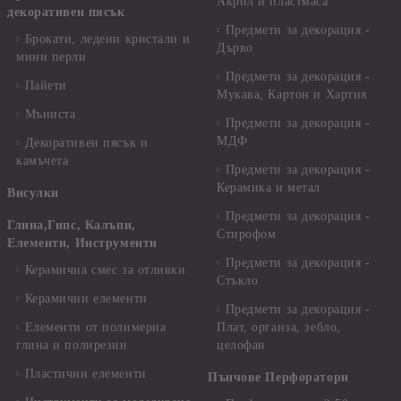
Акрил и пластмаса
декоративен пясък
Предмети за декорация -
Брокати, ледени кристали и
Дърво
мини перли
Предмети за декорация -
Пайети
Мукава, Картон и Хартия
Мъниста
Предмети за декорация -
МДФ
Декоративен пясък и
камъчета
Предмети за декорация -
Керамика и метал
Висулки
Предмети за декорация -
Глина,Гипс, Калъпи,
Стирофом
Елементи, Инструменти
Предмети за декорация -
Керамична смес за отливки
Стъкло
Керамични елементи
Предмети за декорация -
Елементи от полимерна
Плат, органза, зебло,
глина и полирезин
целофан
Пластични елементи
Пънчове Перфоратори