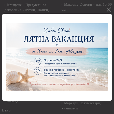
Макраме Основи - над 15,00
Кръщене - Предмети за
см
декорация - Кутии, Папки,
Бутилки, Книги
Макраме - Други материали
Кръщене - Елементи за
Опаковки
декорация
Мебелен обков и аксесоари
Кръщене - Хартии, картони,
данели , панделки
Дръжки
@--:---ГОТОВИ ПРОДУКТИ
Закачалки
---:--@
Крака за мебели
Персанализирани подаръци
Други аксесоари, материали
За дома и уюта
и инструменти
За книгите и хората
Моливи, маркери, химикали,
пастели и восъци
Картички, пликове и
покани
Восъци
Коледа
Маркери, флумастери,
химикали
Етно