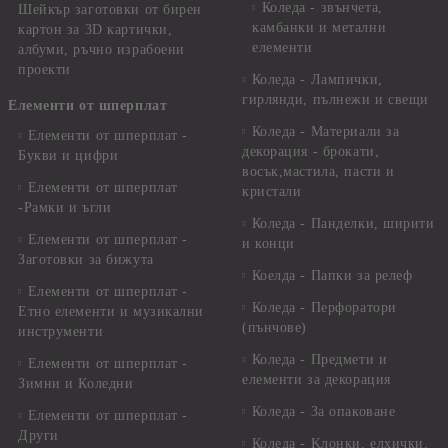
Коледа - звънчета,
Шейкър заготовки от бирен
камбанки и метални
картон за 3D картички,
елементи
албуми, ръчно израбоени
проекти
Коледа - Лампички,
гирлянди, пълнежи и свещи
Елементи от шперплат
Коледа - Материали за
Елементи от шперплат -
декорация - брокати,
Букви и цифри
восък,мастила, пасти и
Елементи от шперплат
кристали
-Рамки и ъгли
Коледа - Панделки, ширити
Елементи от шперплат -
и конци
Заготовки за бижута
Коелда - Папки за релеф
Елементи от шперплат -
Коледа - Перфоратори
Етно елементи и музикални
(пънчове)
инструменти
Коледа - Предмети и
Елементи от шперплат -
елементи за декорация
Зимни и Коледни
Коледа - За опаковане
Елементи от шперплат -
Други
Коледа - Kлонки, елхички,