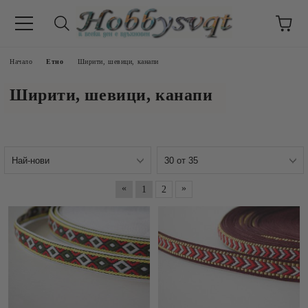
Начало
Етно
Ширити, шевици, канапи
Ширити, шевици, канапи
«
»
1
2