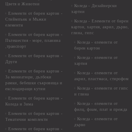
Цветя и Животни
Коледа - Дизайнерски
хартии
Елементи от бирен картон -
Стиймпънк и Мъжки
Коледа - Eлементи от бирен
елементи
картон, хартия, акрил, дърво,
глина, гипс
Елементи от бирен картон -
Пътешестия - море, планина
Коледа - елементи от
,транспорт
бирен картон
Елементи от бирен картон -
Коледа - елементи от
Други
хартия
Елементи от бирен картон -
Коледа - елементи от
За миниатюри, дълбоки
акрил, пластмаса, стирофом
рамки, бебешки съкровища и
Коледа - елементи от гипс
екслоадиращи кутии
и глина
Елементи от бирен картон -
Коледа - елементи от
Коледа и Зима
филц, фоам, плат и прежда
Елементи от бирен картон -
Коледа - елементи от
Тематични комплекти
дърво
Елементи от бирен картон -