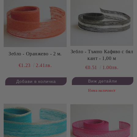
Зебло - Тъмно Кафяво с бял
Зебло - Оранжево - 2 м.
кант - 1,00 м
€1.23
2.41лв.
€0.51
1.00лв.
Виж детайли
Няма наличност