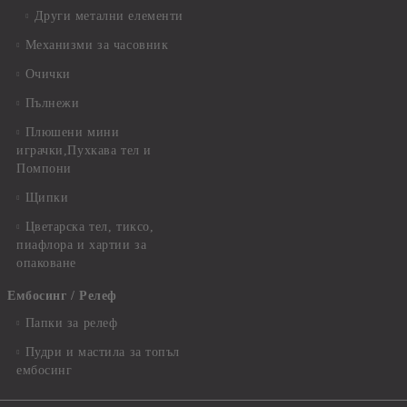
Други метални елементи
Механизми за часовник
Очички
Пълнежи
Плюшени мини
играчки,Пухкава тел и
Помпони
Щипки
Цветарска тел, тиксо,
пиафлора и хартии за
опаковане
Ембосинг / Релеф
Папки за релеф
Пудри и мастила за топъл
ембосинг