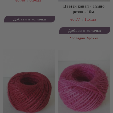
€0.46
0.90лв.
Цветен канап - Тъмно
розов - 10м.
€0.77
1.51лв.
Последни бройки