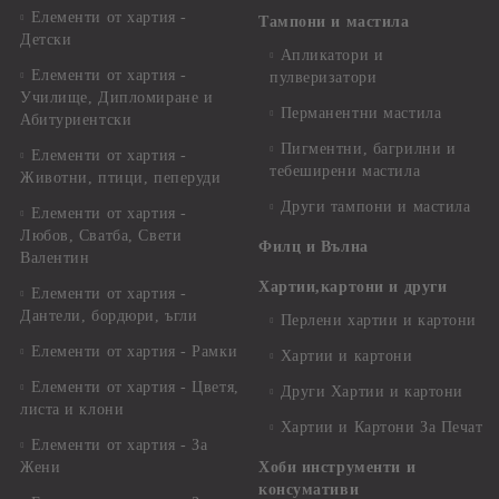
Елементи от хартия -
Тампони и мастила
Детски
Апликатори и
Елементи от хартия -
пулверизатори
Училище, Дипломиране и
Перманентни мастила
Абитуриентски
Пигментни, багрилни и
Елементи от хартия -
тебеширени мастила
Животни, птици, пеперуди
Други тампони и мастила
Елементи от хартия -
Любов, Сватба, Свети
Филц и Вълна
Валентин
Хартии,картони и други
Елементи от хартия -
Дантели, бордюри, ъгли
Перлени хартии и картони
Елементи от хартия - Рамки
Хартии и картони
Елементи от хартия - Цветя,
Други Хартии и картони
листа и клони
Хартии и Картони За Печат
Елементи от хартия - За
Жени
Хоби инструменти и
консумативи