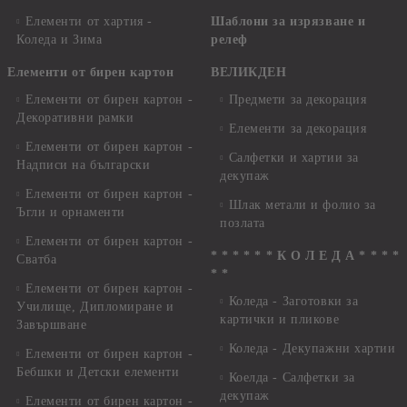
Елементи от хартия -
Шаблони за изрязване и
Коледа и Зима
релеф
Елементи от бирен картон
ВЕЛИКДЕН
Елементи от бирен картон -
Предмети за декорация
Декоративни рамки
Елементи за декорация
Елементи от бирен картон -
Салфетки и хартии за
Надписи на български
декупаж
Елементи от бирен картон -
Шлак метали и фолио за
Ъгли и орнаменти
позлата
Елементи от бирен картон -
* * * * * * К О Л Е Д А * * * *
Сватба
* *
Елементи от бирен картон -
Коледа - Заготовки за
Училище, Дипломиране и
картички и пликове
Завършване
Коледа - Декупажни хартии
Елементи от бирен картон -
Бебшки и Детски елементи
Коелда - Салфетки за
декупаж
Елементи от бирен картон -