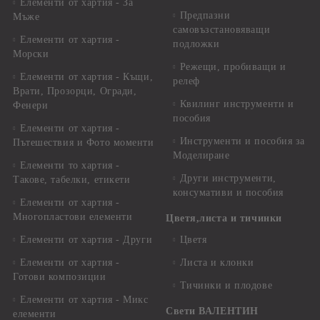
Елементи от хартия - За
Предпазни
Мъже
самовъзстановяващи
Елементи от хартия -
подложки
Морски
Режещи, пробиващи и
Елементи от хартия - Къщи,
релеф
Врати, Прозорци, Огради,
Квилинг инструменти и
Фенери
пособия
Елементи от хартия -
Инструменти и пособия за
Пътешествия и Фото моменти
Моделиране
Елементи то хартия -
Други инструменти,
Такове, табелки, етикети
консумативи и пособия
Елементи от хартия -
Многопластови елементи
Цветя,листа и тичинки
Елементи от хартия - Други
Цветя
Елементи от хартия -
Листа и клонки
Готови композиции
Тичинки и плодове
Елементи от хартия - Микс
Свети ВАЛЕНТИН
елементи