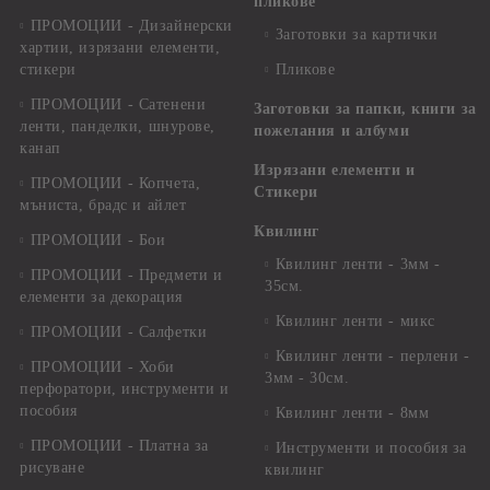
пликове
ПРОМОЦИИ - Дизайнерски
Заготовки за картички
хартии, изрязани елементи,
стикери
Пликове
ПРОМОЦИИ - Сатенени
Заготовки за папки, книги за
ленти, панделки, шнурове,
пожелания и албуми
канап
Изрязани елементи и
ПРОМОЦИИ - Копчета,
Стикери
мъниста, брадс и айлет
Квилинг
ПРОМОЦИИ - Бои
Квилинг ленти - 3мм -
ПРОМОЦИИ - Предмети и
35см.
елементи за декорация
Квилинг ленти - микс
ПРОМОЦИИ - Салфетки
Квилинг ленти - перлени -
ПРОМОЦИИ - Хоби
3мм - 30см.
перфоратори, инструменти и
пособия
Квилинг ленти - 8мм
ПРОМОЦИИ - Платна за
Инструменти и пособия за
рисуване
квилинг