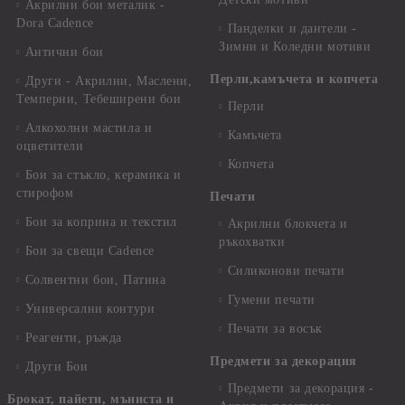
Акрилни бои металик -
Dora Cadence
Панделки и дантели -
Зимни и Коледни мотиви
Антични бои
Перли,камъчета и копчета
Други - Акрилни, Маслени,
Темперни, Тебеширени бои
Перли
Алкохолни мастила и
Камъчета
оцветители
Копчета
Бои за стъкло, керамика и
стирофом
Печати
Бои за коприна и текстил
Акрилни блокчета и
ръкохватки
Бои за свещи Cadence
Силиконови печати
Солвентни бои, Патина
Гумени печати
Универсални контури
Печати за восък
Реагенти, ръжда
Предмети за декорация
Други Бои
Предмети за декорация -
Брокат, пайети, мъниста и