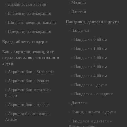
Моливи
Дизайнерски хартии
Пастели
Елементи за декорация
Панделки, дантели и други
Ширити, шевици, канапи
Панделки
Предмети за декорация
Панделки 0,60 см
Брадс, айлетс, холдери
Панделки 1,00 см
Бои - акрилни, гланц, мат,
перла, металик, текстилни и
Панделки 2,00 см
други
Панделки 3,00 см
Акрилни бои - Stamperia
Панделки 4,00 см
Акрилни бои - Pentart
Панделки - други
Акрилни бои металик -
Панделки - с надпис
Pentart
Дантели
Акрилни бои - Artiste
Конци, ширити и други
Акрилна боя металик -
Artiste
Панделки и дантели -
Детски мотиви