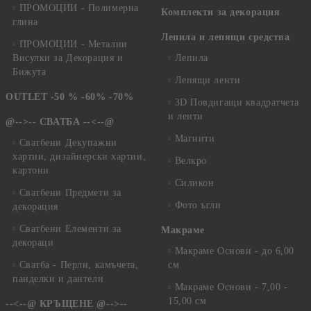
ПРОМОЦИИ - Полимерна
Комплекти за декорация
глина
Лепила и лепящи средства
ПРОМОЦИИ - Метални
Висулки за Декорация и
Лепила
Бижута
Лепящи ленти
OUTLET -50 % -60% -70%
3D Повдигащи квадратчета
и ленти
@-->-- СВАТБА --<--@
Магнити
Сватбени Декупажни
хартии, дизайнерски хартии,
Велкро
картони
Силикон
Сватбени Предмети за
Фото ъгли
декорация
Сватбени Елементи за
Макраме
декораци
Макраме Основи - до 6,00
Сватба - Перли, камъчета,
см
панделки и дантели
Макраме Основи - 7,00 -
15,00 см
--<--@ КРЪЩЕНЕ @-->--