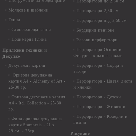
Инструменти за моделиране
Перфоратори до 2,50 см
Молдове и шаблони
Перфоратори 2,50 см
Глина
Перфоратори над 2,50 см
Самосъхнеща глина
Бордюрни пънчове
Полимерна Глина
Ъглови перфоратори
Перфоратори Основни
Приложни техники и
Фигури - кръгове, овали
Декупаж
Декупажна хартия
Перфоратори - Сърца и
звезди
Оризова декупажна
хартия А4 - Alchemy of Art -
Перфоратори - Цветя, листа
25-30 гр.
и клонки
Оризова декупажна хартия
Перфоратори - Детски
А4 - Itd. Collection - 25-30
Перфоратори - Животни
гр.
Перфоратори - Коледни и
Фина оризова декупажна
Зимни
хартия Stamperia - 21 х
29.см. - 28гр.
Рисуване