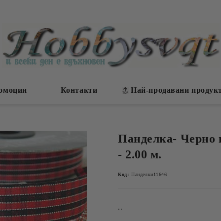
омоции
Контакти
Най-продавани продук
Панделка- Черно 
- 2.00 м.
Код:
Панделки11646
..