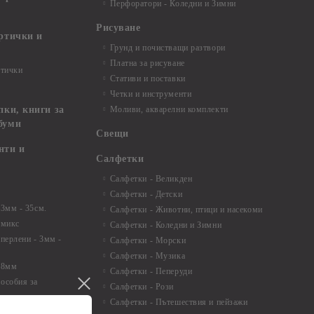
Перфоратори - Коледни и Зимни
Рисуване
артички и
Грунд и почистващи разтвори
Платна за рисуване
ртички
Стативи и поставки
Четки и инструменти
пки, книги за
Моливи, акварелни комплекти
буми
Свещи
нти и
Салфетки
Салфетки - Великден
Салфетки - Детски
 3мм - 35см.
Салфетки - Животни, птици и насекоми
 микс
Салфетки - Коледни и Зимни
 перлени - 3мм -
Салфетки - Морски
Салфетки - Музика
 8мм
Салфетки - Пеперуди
особия за
Салфетки - Рози
Салфетки - Пътешествия и пейзажи