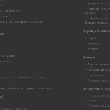
аса
Конци, ширити и
нти
Панделки и дант
лц, фоам и плат
мотиви
ериали
Панделки и дант
екорации с надписи и пожелания
Коледни мотиви
Перли,камъчета
нти
Перли
и
Камъчета
Копчета
и елементи
Печати
часовник
Акрилни блокчет
Силиконови печ
Гумени печати
играчки,Пухкава тел и Помпони
Печати за восък
 тиксо, пиафлора и хартии за опаковане
Предмети за де
Предмети за дек
еф
пластмаса
Предмети за дек
а за топъл ембосинг