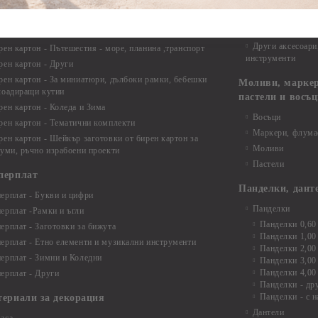
рен картон - Бебшки и Детски елементи
Закачалки
рен картон - Цветя и Животни
Крака за мебели
рен картон - Стиймпънк и Мъжки елементи
Други аксесоари
рен картон - Пътешестия - море, планина ,транспорт
инструменти
рен картон - Други
рен картон - За миниатюри, дълбоки рамки, бебешки
Моливи, маркер
лоадиращи кутии
пастели и восъ
рен картон - Коледа и Зима
Восъци
рен картон - Тематични комплекти
Маркери, флума
рен картон - Шейкър заготовки от бирен картон за
Моливи
буми, ръчно израбоени проекти
Пастели
перплат
Панделки, дант
ерплат - Букви и цифри
Панделки
ерплат -Рамки и ъгли
Панделки 0,60
ерплат - Заготовки за бижута
Панделки 1,00
ерплат - Етно елементи и музикални инструменти
Панделки 2,00
ерплат - Зимни и Коледни
Панделки 3,00
Панделки 4,00
ерплат - Други
Панделки - др
Панделки - с н
териали за декорация
Дантели