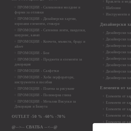
Краклета и ме
ПРОМОЦИИ - Силиконови молдове и
Шаблони
форми за отливки
Инструменти и
ПРОМОЦИИ - Дизайнерски хартии,
изрязани елементи, стикери
Дизайнерски х
ПРОМОЦИИ - Сатенени ленти, панделки,
Дизайнерски хар
шнурове, канап
Дизайнерски хар
ПРОМОЦИИ - Копчета, мъниста, брадс и
Дизайнерски хар
айлет
Дизайнерски ха
ПРОМОЦИИ - Бои
Дизайнерски хар
ПРОМОЦИИ - Предмети и елементи за
декорация
Дизайнерски ха
ПРОМОЦИИ - Салфетки
Дизайнерски ха
ПРОМОЦИИ - Хоби перфоратори,
Дизайнерски ха
инструменти и пособия
Елементи от х
ПРОМОЦИИ - Платна за рисуване
ПРОМОЦИИ - Полимерна глина
Елементи от ха
ПРОМОЦИИ - Метални Висулки за
Елементи от ха
Декорация и Бижута
Елементи от ха
Елементи от ха
OUTLET -50 % -60% -70%
Елементи от ха
@-->-- СВАТБА --<--@
Елементи от ха