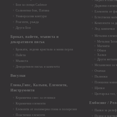
Акрил и пластм
Бои за свещи Cadence
Дървени елеме
Солвентни бои, Патина
Елементи от фи
Универсални контури
Естествени мат
Реагенти, ръжда
Комплекти за д
Други Бои
Лед лампички
Метални елеме
Брокат, пайети, мъниста и
Метални Ъгл
декоративен пясък
Магнити
Брокати, ледени кристали и мини перли
Обков
Халки
Пайети
Други металн
Мъниста
Механизми за 
Декоративен пясък и камъчета
Очички
Висулки
Пълнежи
Плюшени мини 
Глина,Гипс, Калъпи, Елементи,
Щипки
Инструменти
Цветарска тел,
Керамична смес за отливки
Ембосинг / Рел
Керамични елементи
Елементи от полимерна глина и полирезин
Папки за релеф
Пластични елементи
Пудри и мастил