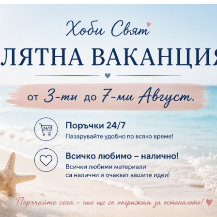
Комплекти за д
ртия - Рамки
ртия - Цветя, листа и клони
Лепила и лепящ
ртия - За Жени
Лепила
ртия - За Мъже
Лепящи ленти
ртия - Морски
3D Повдигащи к
ртия - Къщи, Врати, Прозорци, Огради, Фенери
ленти
ртия - Пътешествия и Фото моменти
Магнити
тия - Такове, табелки, етикети
Велкро
ртия - Многопластови елементи
Силикон
ртия - Други
Фото ъгли
ртия - Готови композиции
Макраме
ртия - Микс елементи
ртия - Коледа и Зима
Макраме Основи 
Макраме Основи 
ирен картон
Макраме Основи 
рен картон - Декоративни рамки
Макраме - Друг
рен картон - Надписи на български
Опаковки
рен картон - Ъгли и орнаменти
рен картон - Сватба
Мебелен обков 
рен картон - Училище, Дипломиране и Завършване
Дръжки