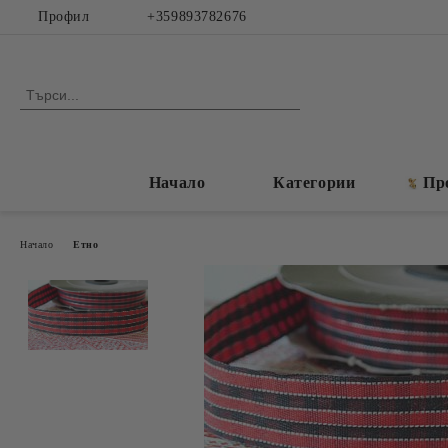
Профил
+359893782676
Начало
Категории
Пр
Начало
Етно