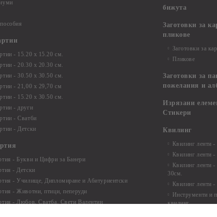
диуми
бижута
 пособия
Заготовки за к
пликове
артии
Заготовки за ка
тии - 15.20 х 15.20 см.
Пликове
тии - 20.30 х 20.30 см.
тии - 30.50 х 30.50 см.
Заготовки за па
пожелания и ал
ртии - 21,00 х 29,70 см
тии - 15.20 x 30.50 см.
Изрязани елеме
ртии - други
Стикери
ртии - Сватби
ртии - Детски
Квилинг
Квилинг ленти -
артия
Квилинг ленти -
ртия - Букви и Цифри за Банери
Квилинг ленти -
ртия - Детски
30см.
ртия - Училище, Дипломиране и Абитуриентски
Квилинг ленти -
ртия - Животни, птици, пеперуди
Инструменти и п
ртия - Любов, Сватба, Свети Валентин
квилинг
ртия - Дантели, бордюри, ъгли