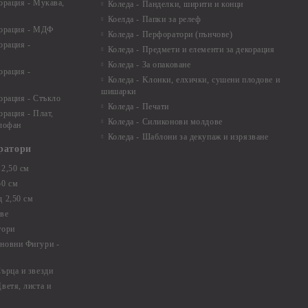
орация - Мукава,
Коледа - Панделки, ширити и конци
Коелда - Папки за релеф
корация - МДФ
Коледа - Перфоратори (пънчове)
орация -
Коледа - Предмети и елементи за декорация
Коледа - За опаковане
орация -
Коледа - Kлонки, елхички, сушени плодове и
шишарки
орация - Стъкло
Коледа - Печати
орация - Плат,
Коледа - Силиконови молдове
елофан
Коледа - Шаблони за декупаж и изрязване
ратори
2,50 см
50 см
 2,50 см
ве
тори
новни Фигури -
ърца и звезди
ветя, листа и