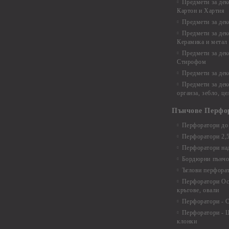
Предмети за дек
Картон и Хартия
Предмети за де
Предмети за дек
Керамика и метал
Предмети за дек
Стирофом
Предмети за дек
Предмети за дек
органза, зебло, ц
Пънчове Перфо
Перфоратори до 
Перфоратори 2,
Перфоратори над
Бордюрни пънчо
Ъглови перфора
Перфоратори Ос
кръгове, овали
Перфоратори - С
Перфоратори - Ц
клонки