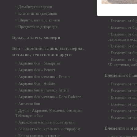
Елементи от би
Дизайнерски хартии
Елементи от би
Елементи за декорация
Елементи от би
Ширити, шевици, канапи
Елементи от би
Предмети за декорация
Елементи от би
Елементи от би
Брадс, айлетс, холдери
съкровища и екс
Елементи от би
Бои - акрилни, гланц, мат, перла,
Елементи от би
металик, текстилни и други
Елементи от би
Акрилни бои - Stamperia
3D картички, ал
Акрилни бои - Pentart
Елементи от ш
Акрилни бои металик - Pentart
Акрилни бои - Artiste
Елементи от шп
Акрилна боя металик - Artiste
Елементи от шп
Акрилни бои металик - Dora Cadence
Елементи от шп
Антични бои
Елементи от шп
Други - Акрилни, Маслени, Темперни,
Елементи от шп
Тебеширени бои
Елементи от шп
Алкохолни мастила и оцветители
Елементи и ма
Бои за стъкло, керамика и стирофом
Бои за коприна и текстил