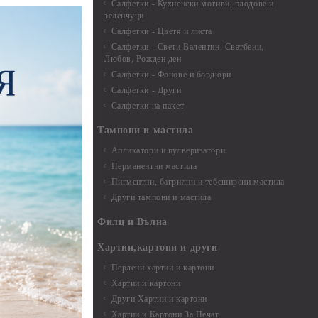
екорация
Салфетки - Кухненски мотиви, плодове и
зеленчуци
и средства
Салфетки - Цветя и листа
Салфетки - Свети Валентин, Сватбени,
Любов, Рожден ден
Салфетки - Фонове и бордюри
вадратчета и
Салфетки - Други
Салфетки на пакет
Тампони и мастила
Апликатори и пулверизатори
Перманентни мастила
Пигментни, багрилни и тебеширени мастила
Други тампони и мастила
- до 6,00 см
- 7,00 - 15,00 см
Филц и Вълна
- над 15,00 см
и материали
Хартии,картони и други
Перлени хартии и картони
Хартии и картони
и аксесоари
Други Хартии и картони
Хартии и Картони За Печат