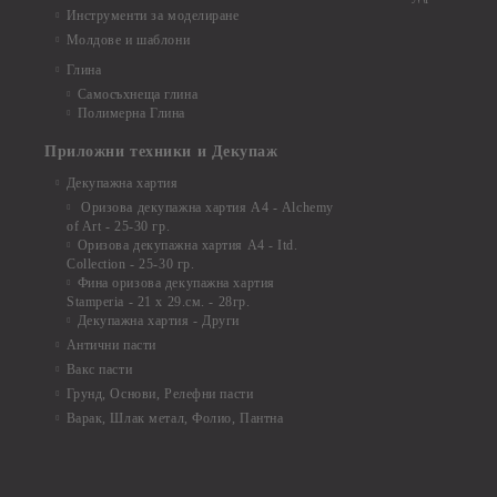
Инструменти за моделиране
Молдове и шаблони
Глина
Самосъхнеща глина
Полимерна Глина
Приложни техники и Декупаж
Декупажна хартия
Оризова декупажна хартия А4 - Alchemy
of Art - 25-30 гр.
Оризова декупажна хартия А4 - Itd.
Collection - 25-30 гр.
Фина оризова декупажна хартия
Stamperia - 21 х 29.см. - 28гр.
Декупажна хартия - Други
Антични пасти
Вакс пасти
Грунд, Основи, Релефни пасти
Варак, Шлак метал, Фолио, Пантна