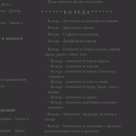
Шлак метали и фолио за позлата
 други
ели - Детски
* * * * * * К О Л Е Д А * * * * * *
Коледа - Заготовки за картички и пликове
ели - Зимни и
Коледа - Декупажни хартии
Коелда - Салфетки за декупаж
 и копчета
Коледа - Дизайнерски хартии
Коледа - Eлементи от бирен картон, хартия,
акрил, дърво, глина, гипс
Коледа - елементи от бирен картон
Коледа - елементи от хартия
Коледа - елементи от акрил, пластмаса,
стирофом
а и ръкохватки
Коледа - елементи от гипс и глина
ати
Коледа - елементи от филц, фоам, плат и
прежда
Коледа - елементи от дърво
Коледа - звънчета, камбанки и метални
елементи
корация
Коледа - Лампички, гирлянди, пълнежи и
орация - Акрил и
свещи
Коледа - Материали за декорация - брокати,
орация - Дърво
восък,мастила, пасти и кристали