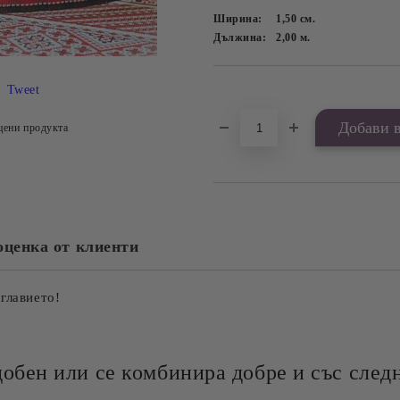
Ширина:
1,50
см.
Дължина:
2,00
м.
Tweet
Добави в желани
цени продукта
оценка от клиенти
аглавието!
добен или се комбинира добре и със следн