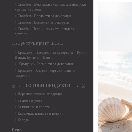
Елементи от ха
Сватбени Декупажни хартии, дизайнерски
хартии, картони
Елементи от ха
Сватбени Предмети за декорация
Елементи от ха
Сватбени Елементи за декораци
Елементи от ха
Сватба - Перли, камъчета, панделки и
Елементи от ха
дантели
Елементи от ха
Елементи от ха
--<--@ КРЪЩЕНЕ @-->--
Елементи то хар
Кръщене - Предмети за декорация - Кутии,
Елементи от ха
Папки, Бутилки, Книги
Елементи от ха
Кръщене - Елементи за декорация
Елементи от ха
Кръщене - Хартии, картони, данели ,
Елементи от ха
панделки
Елементи от ха
@--:---ГОТОВИ ПРОДУКТИ ---:--@
Елементи от б
Персанализирани подаръци
Елементи от би
За дома и уюта
Елементи от би
За книгите и хората
Елементи от би
Картички, пликове и покани
Елементи от би
Коледа
Елементи от би
Етно