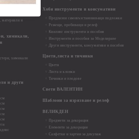
Хоби инструменти и консумативи
Предпазни самовъзстановяващи подложки
, материали и
Режещи, пробиващи и релеф
Квилинг инструменти и пособия
и, химикали,
Инструменти и пособия за Моделиране
ци
Други инструменти, консумативи и пособия
Цветя,листа и тичинки
стери, химикали
Цветя
Листа и клонки
Тичинки и плодове
ели и други
Свети ВАЛЕНТИН
 см
Шаблони за изрязване и релеф
 см
 см
ВЕЛИКДЕН
 см
 см
Предмети за декорация
уги
Елементи за декорация
адпис
Салфетки и хартии за декупаж