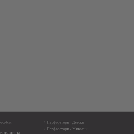
пособия
Перфоратори - Детски
Перфоратори - Животни
териали за