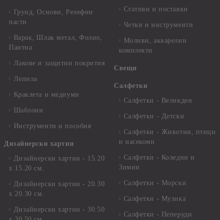
Стативи и поставки
Грунд, Основи, Релефни
пасти
Четки и инструменти
Варак, Шлак метал, Фолио,
Моливи, акварелни
Пантна
комплекти
Лакове и защитни покрития
Свещи
Лепила
Салфетки
Краклета и медиуми
Салфетки - Великден
Шаблони
Салфетки - Детски
Инструменти и пособия
Салфетки - Животни, птици
и насекоми
Дизайнерски хартии
Салфетки - Коледни и
Дизайнерски хартии - 15.20
Зимни
х 15.20 см.
Салфетки - Морски
Дизайнерски хартии - 20.30
х 20.30 см.
Салфетки - Музика
Дизайнерски хартии - 30.50
Салфетки - Пеперуди
х 30.50 см.