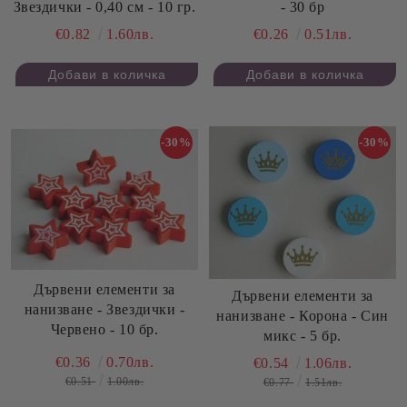
Звездички - 0,40 см - 10 гр.
- 30 бр
€0.82
1.60лв.
€0.26
0.51лв.
-30%
-30%
Дървени елементи за
Дървени елементи за
нанизване - Звездички -
нанизване - Корона - Син
Червено - 10 бр.
микс - 5 бр.
€0.36
0.70лв.
€0.54
1.06лв.
€0.51
1.00лв.
€0.77
1.51лв.