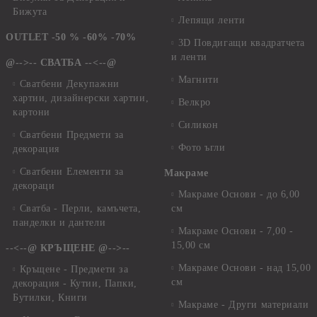
Бижута
Лепящи ленти
OUTLET -50 % -60% -70%
3D Повдигащи квадратчета
и ленти
@-->-- СВАТБА --<--@
Магнити
Сватбени Декупажни
хартии, дизайнерски хартии,
Велкро
картони
Силикон
Сватбени Предмети за
Фото ъгли
декорация
Сватбени Елементи за
Макраме
декораци
Макраме Основи - до 6,00
Сватба - Перли, камъчета,
см
панделки и дантели
Макраме Основи - 7,00 -
15,00 см
--<--@ КРЪЩЕНЕ @-->--
Макраме Основи - над 15,00
Кръщене - Предмети за
см
декорация - Кутии, Папки,
Бутилки, Книги
Макраме - Други материали