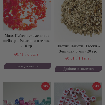
Микс Пайети елементи за
шейкър - Различни цветове
- 10 гр.
Цветни Пайети Плоски -
Златисти 3 мм - 20 гр.
€0.41
0.80лв.
€0.61
1.19лв.
Виж детайли
-30%
-30%