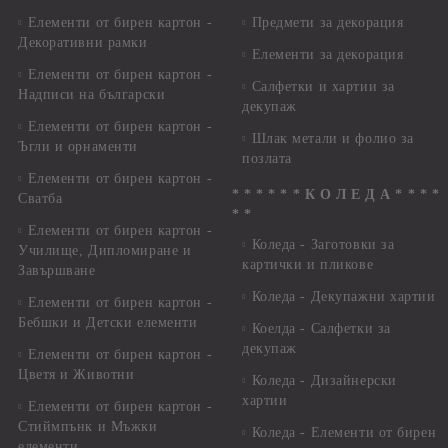
Елементи от бирен картон -
Предмети за декорация
Декоративни рамки
Елементи за декорация
Елементи от бирен картон -
Салфетки и хартии за
Надписи на български
декупаж
Елементи от бирен картон -
Шлак метали и фолио за
Ъгли и орнаменти
позлата
Елементи от бирен картон -
* * * * * * К О Л Е Д А * * * *
Сватба
* *
Елементи от бирен картон -
Коледа - Заготовки за
Училище, Дипломиране и
картички и пликове
Завършване
Коледа - Декупажни хартии
Елементи от бирен картон -
Бебшки и Детски елементи
Коелда - Салфетки за
декупаж
Елементи от бирен картон -
Цветя и Животни
Коледа - Дизайнерски
хартии
Елементи от бирен картон -
Стиймпънк и Мъжки
Коледа - Eлементи от бирен
елементи