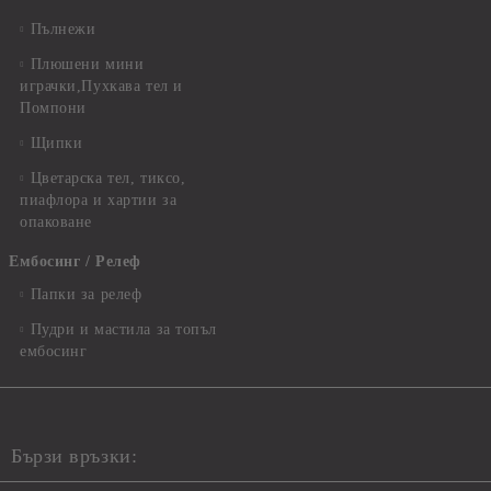
Пълнежи
Плюшени мини
играчки,Пухкава тел и
Помпони
Щипки
Цветарска тел, тиксо,
пиафлора и хартии за
опаковане
Ембосинг / Релеф
Папки за релеф
Пудри и мастила за топъл
ембосинг
Бързи връзки: