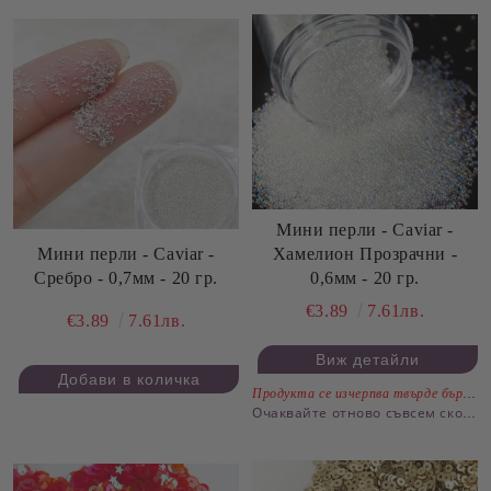
Мини перли - Caviar -
Мини перли - Caviar -
Хамелион Прозрачни -
Сребро - 0,7мм - 20 гр.
0,6мм - 20 гр.
€3.89
7.61лв.
€3.89
7.61лв.
Виж детайли
Продукта се изчерпва твърде бързо.
Очаквайте отново съвсем скоро