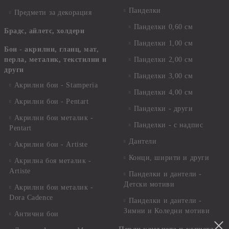
Панделки
Предмети за декорация
Панделки 0,60 см
Брадс, айлетс, холдери
Панделки 1,00 см
Бои - акрилни, гланц, мат,
перла, металик, текстилни и
Панделки 2,00 см
други
Панделки 3,00 см
Акрилни бои - Stamperia
Панделки 4,00 см
Акрилни бои - Pentart
Панделки - други
Акрилни бои металик -
Панделки - с надпис
Pentart
Дантели
Акрилни бои - Artiste
Конци, ширити и други
Акрилна боя металик -
Artiste
Панделки и дантели -
Детски мотиви
Акрилни бои металик -
Dora Cadence
Панделки и дантели -
Зимни и Коледни мотиви
Антични бои