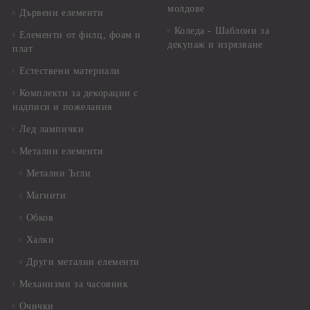
молдове
Дървени елементи
Коледа - Шаблони за
Елементи от филц, фоам и
декупаж и изрязване
плат
Естествени материали
Комплекти за декорации с
надписи и пожелания
Лед лампички
Метални елементи
Метални Ъгли
Магнити
Обков
Халки
Други метални елементи
Механизми за часовник
Очички