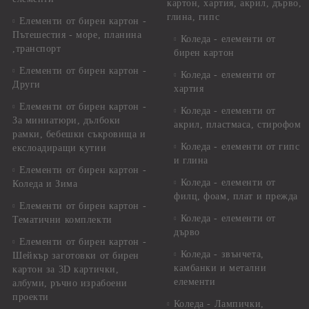
картон, хартия, акрил, дърво,
глина, гипс
Елементи от бирен картон -
Пътешестия - море, планина
Коледа - елементи от
,транспорт
бирен картон
Елементи от бирен картон -
Коледа - елементи от
Други
хартия
Елементи от бирен картон -
Коледа - елементи от
За миниатюри, дълбоки
акрил, пластмаса, стирофом
рамки, бебешки съкровища и
Коледа - елементи от гипс
екслоадиращи кутии
и глина
Елементи от бирен картон -
Коледа - елементи от
Коледа и Зима
филц, фоам, плат и прежда
Елементи от бирен картон -
Коледа - елементи от
Тематични комплекти
дърво
Елементи от бирен картон -
Коледа - звънчета,
Шейкър заготовки от бирен
камбанки и метални
картон за 3D картички,
елементи
албуми, ръчно израбоени
проекти
Коледа - Лампички,