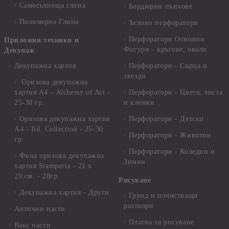
Самосъхнеща глина
Бордюрни пънчове
Полимерна Глина
Ъглови перфоратори
Перфоратори Основни
Приложни техники и
Фигури - кръгове, овали
Декупаж
Декупажна хартия
Перфоратори - Сърца и
звезди
Оризова декупажна
хартия А4 - Alchemy of Art -
Перфоратори - Цветя, листа
25-30 гр.
и клонки
Оризова декупажна хартия
Перфоратори - Детски
А4 - Itd. Collection - 25-30
Перфоратори - Животни
гр.
Перфоратори - Коледни и
Фина оризова декупажна
Зимни
хартия Stamperia - 21 х
29.см. - 28гр.
Рисуване
Декупажна хартия - Други
Грунд и почистващи
разтвори
Антични пасти
Платна за рисуване
Вакс пасти