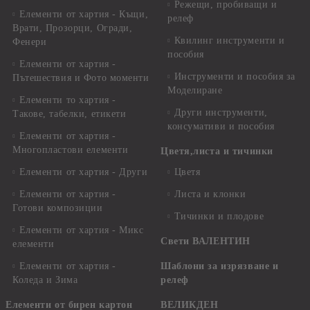
Режещи, пробиващи и
Елементи от хартия - Къщи,
релеф
Врати, Прозорци, Огради,
Квилинг инструменти и
Фенери
пособия
Елементи от хартия -
Инструменти и пособия за
Пътешествия и Фото моменти
Моделиране
Елементи то хартия -
Други инструменти,
Такове, табелки, етикети
консумативи и пособия
Елементи от хартия -
Многопластови елементи
Цветя,листа и тичинки
Елементи от хартия - Други
Цветя
Елементи от хартия -
Листа и клонки
Готови композиции
Тичинки и плодове
Елементи от хартия - Микс
Свети ВАЛЕНТИН
елементи
Елементи от хартия -
Шаблони за изрязване и
Коледа и Зима
релеф
Елементи от бирен картон
ВЕЛИКДЕН