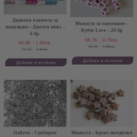
Дървени влакчета за
Мъниста за нанизване -
нанизване - Цветен микс -
Кубче Love - 20 бр
6 бр.
€0.36
0.70лв.
€0.86
1.68лв.
€0.51
1.00лв.
€1.23
2.41лв.
Пайети - Сребърни
Мъниста - Бронз звездички