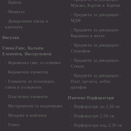
Пайети
Мукава, Картон и Хартия
Мъниста
Предмети за декорация -
МДФ
Декоративен пясък и
камъчета
Предмети за декорация -
Керамика и метал
Висулки
Предмети за декорация -
Глина,Гипс, Калъпи,
Стирофом
Елементи, Инструменти
Предмети за декорация -
Керамична смес за отливки
Стъкло
Керамични елементи
Предмети за декорация -
Елементи от полимерна
Плат, органза, зебло,
глина и полирезин
целофан
Пластични елементи
Пънчове Перфоратори
Инструменти за моделиране
Перфоратори до 2,50 см
Молдове и шаблони
Перфоратори 2,50 см
Глина
Перфоратори над 2,50 см