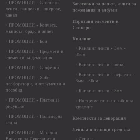
ПРОМОЦИИ - Сатенени
Заготовки за папки, книги за
ленти, панделки, шнурове,
пожелания и албуми
канап
Изрязани елементи и
ПРОМОЦИИ - Копчета,
Стикери
мъниста, брадс и айлет
Квилинг
ПРОМОЦИИ - Бои
Квилинг ленти - 3мм -
ПРОМОЦИИ - Предмети и
35см.
елементи за декорация
Квилинг ленти - микс
ПРОМОЦИИ - Салфетки
Квилинг ленти - перлени -
ПРОМОЦИИ - Хоби
3мм - 30см.
перфоратори, инструменти и
пособия
Квилинг ленти - 8мм
ПРОМОЦИИ - Платна за
Инструменти и пособия за
рисуване
квилинг
ПРОМОЦИИ - Полимерна
Комплекти за декорация
глина
Лепила и лепящи средства
ПРОМОЦИИ - Метални
Висулки за Декорация и
Лепила