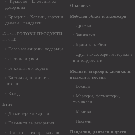
Кръщене - Елементи за
Опаковки
декорация
Мебелен обков и аксесоари
Кръщене - Хартии, картони,
данели , панделки
Дръжки
@--:---ГОТОВИ ПРОДУКТИ
Закачалки
---:--@
Крака за мебели
Персанализирани подаръци
Други аксесоари, материали
За дома и уюта
и инструменти
За книгите и хората
Моливи, маркери, химикали,
пастели и восъци
Картички, пликове и
покани
Восъци
Коледа
Маркери, флумастери,
химикали
Етно
Моливи
Дизайнерски хартии
Пастели
Елементи за декорация
Панделки, дантели и други
Ширити, шевици, канапи