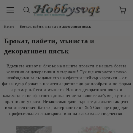
Начало
Брокат, пайети, мъниста и декоративен пясък
Брокат, пайети, мъниста и
декоративен пясък
Вдъхнете живот и блясък на вашите проекти с нашата богата
колекция от декоративни материали! Тук ще откриете всичко
необходимо за създаването на ефектни шейкър картички – от
фин и едър брокат в наситени цветове до разнообразни по форма
и размер пайети и мъниста. Нашият декоративен пясък и
камъчета са перфектното допълнение за вашите албуми, кутии и
празнични украси. Независимо дали търсите деликатен акцент
или интензивен блясък, материалите от Хоб Свят ще придадат
професионален и завършен вид на всяко ваше творчество.