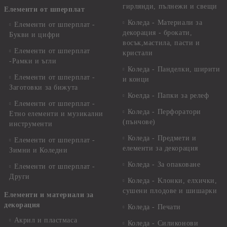
гирлянди, пълнежи и свещи
Елементи от шперплат
Коледа - Материали за
Елементи от шперплат -
декорация - брокати,
Букви и цифри
восък,мастила, пасти и
Елементи от шперплат
кристали
-Рамки и ъгли
Коледа - Панделки, ширити
Елементи от шперплат -
и конци
Заготовки за бижута
Коелда - Папки за релеф
Елементи от шперплат -
Коледа - Перфоратори
Етно елементи и музикални
(пънчове)
инструменти
Коледа - Предмети и
Елементи от шперплат -
елементи за декорация
Зимни и Коледни
Коледа - За опаковане
Елементи от шперплат -
Други
Коледа - Kлонки, елхички,
сушени плодове и шишарки
Елементи и материали за
декорация
Коледа - Печати
Акрил и пластмаса
Коледа - Силиконови