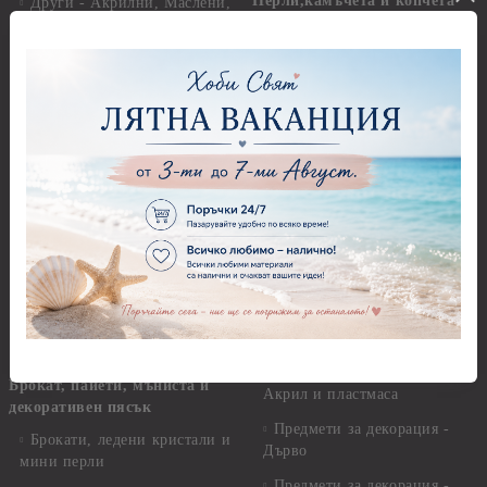
Перли,камъчета и копчета
Други - Акрилни, Маслени,
Темперни, Тебеширени бои
Перли
Алкохолни мастила и
Камъчета
оцветители
Копчета
Бои за стъкло, керамика и
стирофом
Печати
Бои за коприна и текстил
Акрилни блокчета и
ръкохватки
Бои за свещи Cadence
Силиконови печати
Солвентни бои, Патина
Гумени печати
Универсални контури
Печати за восък
Реагенти, ръжда
Предмети за декорация
Други Бои
Предмети за декорация -
Брокат, пайети, мъниста и
Акрил и пластмаса
декоративен пясък
Предмети за декорация -
Брокати, ледени кристали и
Дърво
мини перли
Предмети за декорация -