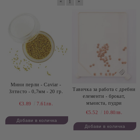
«
»
1
Мини перли - Caviar -
Тавичка за работа с дребни
Злтисто - 0,7мм - 20 гр.
елементи - брокат,
мъниста, пудри
€3.89
7.61лв.
€5.52
10.80лв.