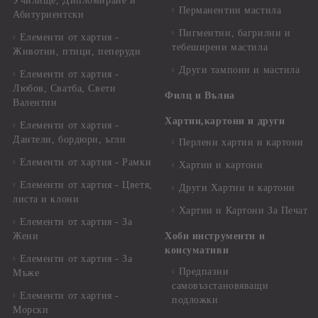
Училище, Дипломиране и
Перманентни мастила
Абитуриентски
Пигментни, багрилни и
Елементи от хартия -
тебеширени мастила
Животни, птици, пеперуди
Други тампони и мастила
Елементи от хартия -
Любов, Сватба, Свети
Филц и Вълна
Валентин
Хартии,картони и други
Елементи от хартия -
Дантели, бордюри, ъгли
Перлени хартии и картони
Елементи от хартия - Рамки
Хартии и картони
Елементи от хартия - Цветя,
Други Хартии и картони
листа и клони
Хартии и Картони За Печат
Елементи от хартия - За
Жени
Хоби инструменти и
консумативи
Елементи от хартия - За
Предпазни
Мъже
самовъзстановяващи
Елементи от хартия -
подложки
Морски