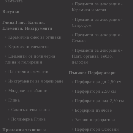
камъчета
Предмети за декорация -
Керамика и метал
Висулки
Предмети за декорация -
Глина,Гипс, Калъпи,
Стирофом
Елементи, Инструменти
Предмети за декорация -
Керамична смес за отливки
Стъкло
Керамични елементи
Предмети за декорация -
Елементи от полимерна
Плат, органза, зебло,
глина и полирезин
целофан
Пластични елементи
Пънчове Перфоратори
Инструменти за моделиране
Перфоратори до 2,50 см
Молдове и шаблони
Перфоратори 2,50 см
Глина
Перфоратори над 2,50 см
Самосъхнеща глина
Бордюрни пънчове
Полимерна Глина
Ъглови перфоратори
Перфоратори Основни
Приложни техники и