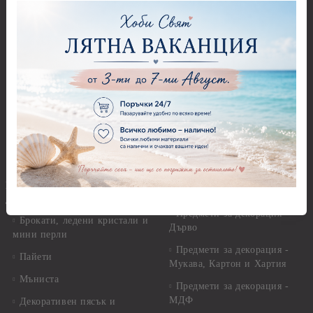
Копчета
Бои за стъкло, керамика и
стирофом
Печати
Бои за коприна и текстил
Акрилни блокчета и
ръкохватки
Бои за свещи Cadence
Силиконови печати
Солвентни бои, Патина
Гумени печати
Универсални контури
Печати за восък
Реагенти, ръжда
Предмети за декорация
Други Бои
Предмети за декорация -
Брокат, пайети, мъниста и
Акрил и пластмаса
декоративен пясък
Предмети за декорация -
Брокати, ледени кристали и
Дърво
мини перли
Предмети за декорация -
Пайети
Мукава, Картон и Хартия
Мъниста
Предмети за декорация -
МДФ
Декоративен пясък и