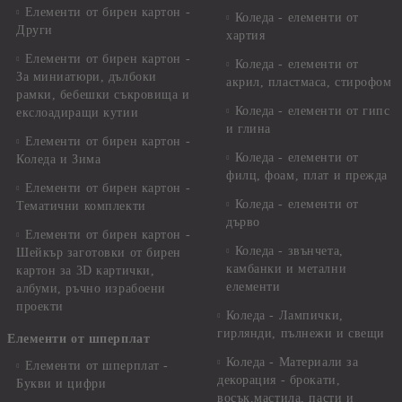
Елементи от бирен картон -
Коледа - елементи от
Други
хартия
Елементи от бирен картон -
Коледа - елементи от
За миниатюри, дълбоки
акрил, пластмаса, стирофом
рамки, бебешки съкровища и
Коледа - елементи от гипс
екслоадиращи кутии
и глина
Елементи от бирен картон -
Коледа - елементи от
Коледа и Зима
филц, фоам, плат и прежда
Елементи от бирен картон -
Коледа - елементи от
Тематични комплекти
дърво
Елементи от бирен картон -
Коледа - звънчета,
Шейкър заготовки от бирен
камбанки и метални
картон за 3D картички,
елементи
албуми, ръчно израбоени
проекти
Коледа - Лампички,
гирлянди, пълнежи и свещи
Елементи от шперплат
Коледа - Материали за
Елементи от шперплат -
декорация - брокати,
Букви и цифри
восък,мастила, пасти и