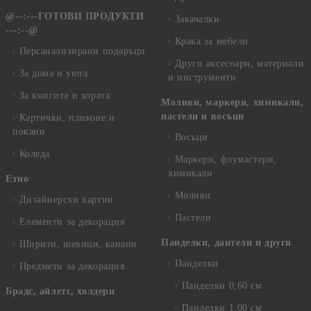
@--:---ГОТОВИ ПРОДУКТИ
Закачалки
---:--@
Крака за мебели
Персанализирани подаръци
Други аксесоари, материали
За дома и уюта
и инструменти
За книгите и хората
Моливи, маркери, химикали,
пастели и восъци
Картички, пликове и
покани
Восъци
Коледа
Маркери, флумастери,
химикали
Етно
Моливи
Дизайнерски хартии
Пастели
Елементи за декорация
Панделки, дантели и други
Ширити, шевици, канапи
Панделки
Предмети за декорация
Панделки 0,60 см
Брадс, айлетс, холдери
Панделки 1,00 см