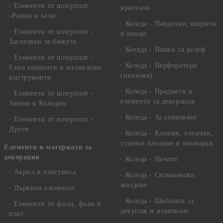
Елементи от шперплат
кристали
-Рамки и ъгли
Коледа - Панделки, ширити
Елементи от шперплат -
и конци
Заготовки за бижута
Коелда - Папки за релеф
Елементи от шперплат -
Коледа - Перфоратори
Етно елементи и музикални
(пънчове)
инструменти
Коледа - Предмети и
Елементи от шперплат -
елементи за декорация
Зимни и Коледни
Коледа - За опаковане
Елементи от шперплат -
Други
Коледа - Kлонки, елхички,
сушени плодове и шишарки
Елементи и материали за
декорация
Коледа - Печати
Акрил и пластмаса
Коледа - Силиконови
молдове
Дървени елементи
Коледа - Шаблони за
Елементи от филц, фоам и
декупаж и изрязване
плат