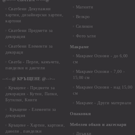
Магнити
Сватбени Декупажни
хартии, дизайнерски хартии,
Велкро
картони
Силикон
Сватбени Предмети за
Фото ъгли
декорация
Сватбени Елементи за
Макраме
декораци
Макраме Основи - до 6,00
Сватба - Перли, камъчета,
см
панделки и дантели
Макраме Основи - 7,00 -
15,00 см
--<--@ КРЪЩЕНЕ @-->--
Макраме Основи - над 15,00
Кръщене - Предмети за
см
декорация - Кутии, Папки,
Бутилки, Книги
Макраме - Други материали
Кръщене - Елементи за
Опаковки
декорация
Мебелен обков и аксесоари
Кръщене - Хартии, картони,
данели , панделки
Дръжки