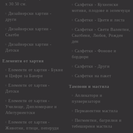
x 30.50 см.
Салфетки - Кухненски
мотиви, плодове и зеленчуци
Дизайнерски хартии -
други
Салфетки - Цветя и листа
Дизайнерски хартии -
Салфетки - Свети Валентин,
Сватби
Сватбени, Любов, Рожден
ден
Дизайнерски хартии -
Детски
Салфетки - Фонове и
бордюри
Елементи от хартия
Салфетки - Други
Елементи от хартия - Букви
и Цифри за Банери
Салфетки на пакет
Елементи от хартия -
Тампони и мастила
Детски
Апликатори и
Елементи от хартия -
пулверизатори
Училище, Дипломиране и
Перманентни мастила
Абитуриентски
Пигментни, багрилни и
Елементи от хартия -
тебеширени мастила
Животни, птици, пеперуди