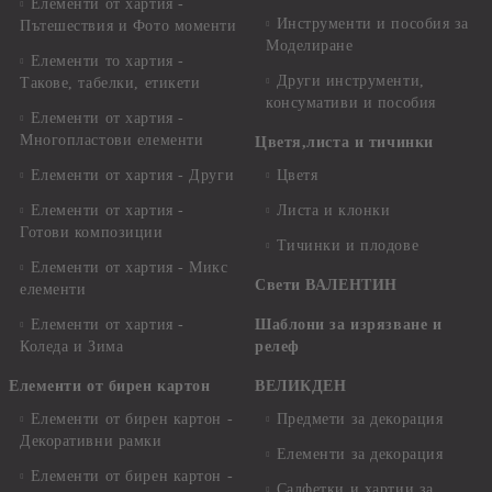
Елементи от хартия -
Инструменти и пособия за
Пътешествия и Фото моменти
Моделиране
Елементи то хартия -
Други инструменти,
Такове, табелки, етикети
консумативи и пособия
Елементи от хартия -
Многопластови елементи
Цветя,листа и тичинки
Елементи от хартия - Други
Цветя
Елементи от хартия -
Листа и клонки
Готови композиции
Тичинки и плодове
Елементи от хартия - Микс
Свети ВАЛЕНТИН
елементи
Елементи от хартия -
Шаблони за изрязване и
Коледа и Зима
релеф
Елементи от бирен картон
ВЕЛИКДЕН
Елементи от бирен картон -
Предмети за декорация
Декоративни рамки
Елементи за декорация
Елементи от бирен картон -
Салфетки и хартии за