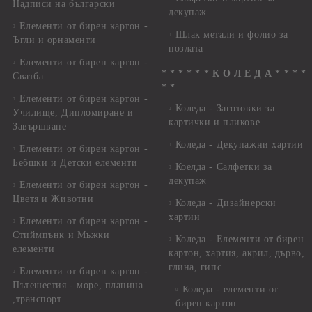
Надписи на български
декупаж
Елементи от бирен картон -
Шлак метали и фолио за
Ъгли и орнаменти
позлата
Елементи от бирен картон -
* * * * * * К О Л Е Д А * * * *
Сватба
* *
Елементи от бирен картон -
Коледа - Заготовки за
Училище, Дипломиране и
картички и пликове
Завършване
Коледа - Декупажни хартии
Елементи от бирен картон -
Бебшки и Детски елементи
Коелда - Салфетки за
декупаж
Елементи от бирен картон -
Цветя и Животни
Коледа - Дизайнерски
хартии
Елементи от бирен картон -
Стиймпънк и Мъжки
Коледа - Eлементи от бирен
елементи
картон, хартия, акрил, дърво,
глина, гипс
Елементи от бирен картон -
Пътешестия - море, планина
Коледа - елементи от
,транспорт
бирен картон