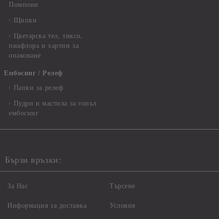
Помпони
Щипки
Цветарска тел, тиксо,
пиафлора и хартии за
опаковане
Ембосинг / Релеф
Папки за релеф
Пудри и мастила за топъл
ембосинг
Бързи връзки:
За Нас
Търсене
Информация за доставка
Условия