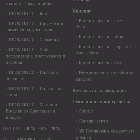
мъниста, брадс и айлет
Квилинг
ПРОМОЦИИ - Бои
Квилинг ленти - 3мм -
ПРОМОЦИИ - Предмети и
35см.
елементи за декорация
Квилинг ленти - микс
ПРОМОЦИИ - Салфетки
Квилинг ленти - перлени -
ПРОМОЦИИ - Хоби
3мм - 30см.
перфоратори, инструменти и
пособия
Квилинг ленти - 8мм
ПРОМОЦИИ - Платна за
Инструменти и пособия за
рисуване
квилинг
ПРОМОЦИИ - Полимерна
Комплекти за декорация
глина
Лепила и лепящи средства
ПРОМОЦИИ - Метални
Висулки за Декорация и
Лепила
Бижута
Лепящи ленти
OUTLET -50 % -60% -70%
3D Повдигащи квадратчета
и ленти
@-->-- СВАТБА --<--@