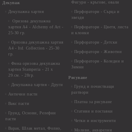
Фигури - кръгове, овали
Декупаж
Декупажна хартия
Перфоратори - Сърца и
звезди
Оризова декупажна
хартия А4 - Alchemy of Art -
Перфоратори - Цветя, листа
25-30 гр.
и клонки
Оризова декупажна хартия
Перфоратори - Детски
А4 - Itd. Collection - 25-30
Перфоратори - Животни
гр.
Перфоратори - Коледни и
Фина оризова декупажна
Зимни
хартия Stamperia - 21 х
29.см. - 28гр.
Рисуване
Декупажна хартия - Други
Грунд и почистващи
разтвори
Антични пасти
Платна за рисуване
Вакс пасти
Стативи и поставки
Грунд, Основи, Релефни
пасти
Четки и инструменти
Варак, Шлак метал, Фолио,
Моливи, акварелни