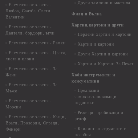
Други тампони и мастила
Елементи от хартия -
Любов, Сватба, Свети
Филц и Вълна
Валентин
Хартии,картони и други
Елементи от хартия -
Дантели, бордюри, ъгли
Перлени хартии и картони
Елементи от хартия - Рамки
Хартии и картони
Елементи от хартия - Цветя,
Други Хартии и картони
листа и клони
Хартии и Картони За Печат
Елементи от хартия - За
Жени
Хоби инструменти и
консумативи
Елементи от хартия - За
Предпазни
Мъже
самовъзстановяващи
Елементи от хартия -
подложки
Морски
Режещи, пробиващи и
Елементи от хартия - Къщи,
релеф
Врати, Прозорци, Огради,
Квилинг инструменти и
Фенери
пособия