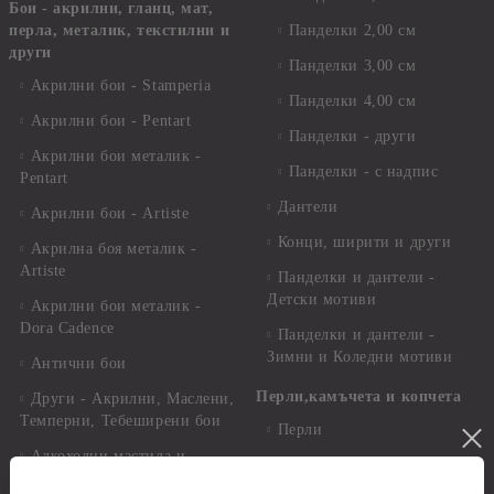
Бои - акрилни, гланц, мат,
перла, металик, текстилни и
Панделки 2,00 см
други
Панделки 3,00 см
Акрилни бои - Stamperia
Панделки 4,00 см
Акрилни бои - Pentart
Панделки - други
Акрилни бои металик -
Панделки - с надпис
Pentart
Дантели
Акрилни бои - Artiste
Конци, ширити и други
Акрилна боя металик -
Artiste
Панделки и дантели -
Детски мотиви
Акрилни бои металик -
Dora Cadence
Панделки и дантели -
Зимни и Коледни мотиви
Антични бои
Перли,камъчета и копчета
Други - Акрилни, Маслени,
Темперни, Тебеширени бои
Перли
Алкохолни мастила и
Камъчета
оцветители