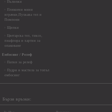
Пълнежи
Плюшени мини
играчки,Пухкава тел и
Помпони
Щипки
Цветарска тел, тиксо,
пиафлора и хартии за
опаковане
Ембосинг / Релеф
Папки за релеф
Пудри и мастила за топъл
ембосинг
Бързи връзки: