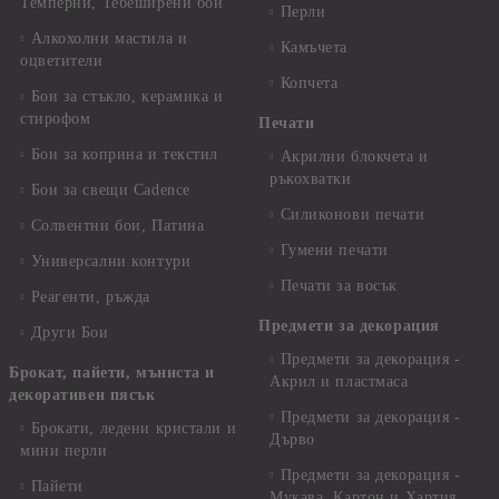
Темперни, Тебеширени бои
Перли
Алкохолни мастила и
Камъчета
оцветители
Копчета
Бои за стъкло, керамика и
стирофом
Печати
Бои за коприна и текстил
Акрилни блокчета и
ръкохватки
Бои за свещи Cadence
Силиконови печати
Солвентни бои, Патина
Гумени печати
Универсални контури
Печати за восък
Реагенти, ръжда
Предмети за декорация
Други Бои
Предмети за декорация -
Брокат, пайети, мъниста и
Акрил и пластмаса
декоративен пясък
Предмети за декорация -
Брокати, ледени кристали и
Дърво
мини перли
Предмети за декорация -
Пайети
Мукава, Картон и Хартия