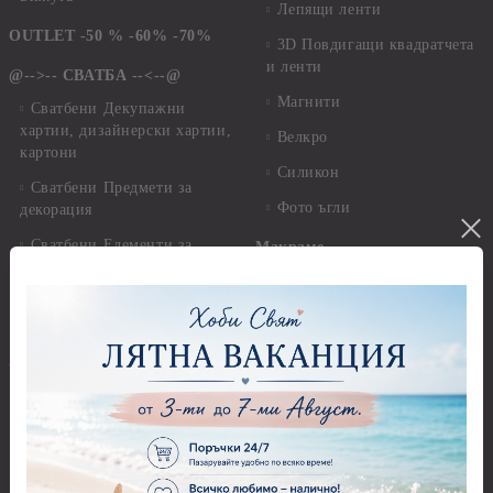
Лепящи ленти
OUTLET -50 % -60% -70%
3D Повдигащи квадратчета
и ленти
@-->-- СВАТБА --<--@
Магнити
Сватбени Декупажни
хартии, дизайнерски хартии,
Велкро
картони
Силикон
Сватбени Предмети за
Фото ъгли
декорация
Сватбени Елементи за
Макраме
декораци
Макраме Основи - до 6,00
Сватба - Перли, камъчета,
см
панделки и дантели
Макраме Основи - 7,00 -
15,00 см
--<--@ КРЪЩЕНЕ @-->--
Макраме Основи - над 15,00
Кръщене - Предмети за
см
декорация - Кутии, Папки,
Бутилки, Книги
Макраме - Други материали
Кръщене - Елементи за
Опаковки