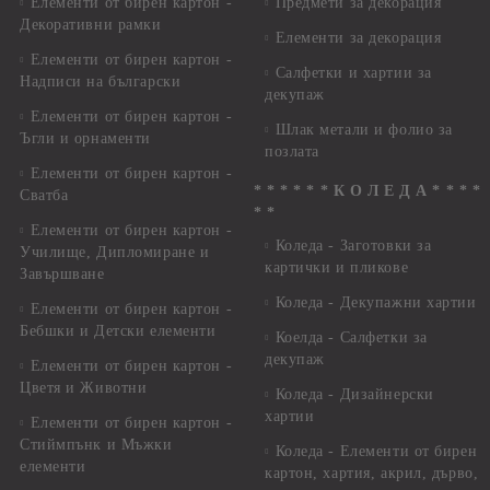
Елементи от бирен картон -
Предмети за декорация
Декоративни рамки
Елементи за декорация
Елементи от бирен картон -
Салфетки и хартии за
Надписи на български
декупаж
Елементи от бирен картон -
Шлак метали и фолио за
Ъгли и орнаменти
позлата
Елементи от бирен картон -
* * * * * * К О Л Е Д А * * * *
Сватба
* *
Елементи от бирен картон -
Коледа - Заготовки за
Училище, Дипломиране и
картички и пликове
Завършване
Коледа - Декупажни хартии
Елементи от бирен картон -
Бебшки и Детски елементи
Коелда - Салфетки за
декупаж
Елементи от бирен картон -
Цветя и Животни
Коледа - Дизайнерски
хартии
Елементи от бирен картон -
Стиймпънк и Мъжки
Коледа - Eлементи от бирен
елементи
картон, хартия, акрил, дърво,