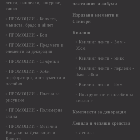
ленти, панделки, шнурове,
пожелания и албуми
канап
Изрязани елементи и
ПРОМОЦИИ - Копчета,
Стикери
мъниста, брадс и айлет
Квилинг
ПРОМОЦИИ - Бои
Квилинг ленти - 3мм -
ПРОМОЦИИ - Предмети и
35см.
елементи за декорация
Квилинг ленти - микс
ПРОМОЦИИ - Салфетки
Квилинг ленти - перлени -
ПРОМОЦИИ - Хоби
3мм - 30см.
перфоратори, инструменти и
пособия
Квилинг ленти - 8мм
ПРОМОЦИИ - Платна за
Инструменти и пособия за
рисуване
квилинг
ПРОМОЦИИ - Полимерна
Комплекти за декорация
глина
Лепила и лепящи средства
ПРОМОЦИИ - Метални
Висулки за Декорация и
Лепила
Бижута