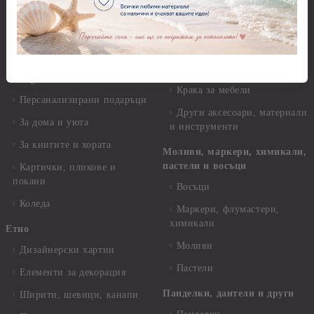
декорация
Мебелен обков и аксесоари
Кръщене - Хартии, картони,
данели , панделки
Дръжки
@--:---ГОТОВИ ПРОДУКТИ
Закачалки
---:--@
Крака за мебели
Персанализирани подаръци
Други аксесоари, материали
За дома и уюта
и инструменти
За книгите и хората
Моливи, маркери, химикали,
пастели и восъци
Картички, пликове и
покани
Восъци
Коледа
Маркери, флумастери,
химикали
Етно
Моливи
Дизайнерски хартии
Пастели
Елементи за декорация
Панделки, дантели и други
Ширити, шевици, канапи