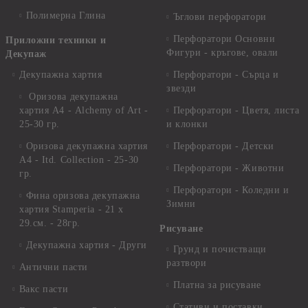
Полимерна Глина
Ъглови перфоратори
Перфоратори Основни
Приложни техники и
Фигури - кръгове, овали
Декупаж
Декупажна хартия
Перфоратори - Сърца и
звезди
Оризова декупажна
хартия А4 - Alchemy of Art -
Перфоратори - Цветя, листа
25-30 гр.
и клонки
Оризова декупажна хартия
Перфоратори - Детски
А4 - Itd. Collection - 25-30
Перфоратори - Животни
гр.
Перфоратори - Коледни и
Фина оризова декупажна
Зимни
хартия Stamperia - 21 х
29.см. - 28гр.
Рисуване
Декупажна хартия - Други
Грунд и почистващи
разтвори
Антични пасти
Платна за рисуване
Вакс пасти
Стативи и поставки