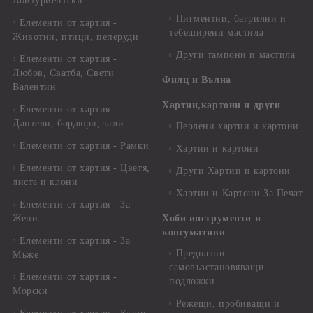
Абитуриентски
Пигментни, багрилни и
Елементи от хартия -
тебеширени мастила
Животни, птици, пеперуди
Други тампони и мастила
Елементи от хартия -
Любов, Сватба, Свети
Филц и Вълна
Валентин
Хартии,картони и други
Елементи от хартия -
Дантели, бордюри, ъгли
Перлени хартии и картони
Елементи от хартия - Рамки
Хартии и картони
Елементи от хартия - Цветя,
Други Хартии и картони
листа и клони
Хартии и Картони За Печат
Елементи от хартия - За
Жени
Хоби инструменти и
консумативи
Елементи от хартия - За
Предпазни
Мъже
самовъзстановяващи
Елементи от хартия -
подложки
Морски
Режещи, пробиващи и