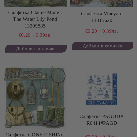
Салфетка Claude Monet:
Салфетка Vineyard
The Water Lily Pond
13315620
13309585
€0.20
0.39лв.
€0.20
0.39лв.
Салфетка PAGODA
R0414#PAGD
Салфетка GONE FISHING
€0.20
0.39лв.