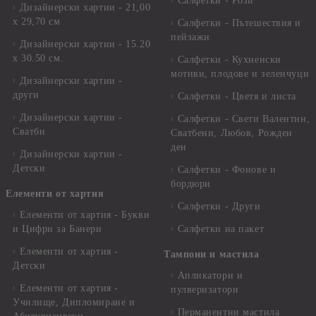
Салфетки - Рози
Дизайнерски хартии - 21,00
х 29,70 см
Салфетки - Пътешествия и
пейзажи
Дизайнерски хартии - 15.20
x 30.50 см.
Салфетки - Кухненски
мотиви, плодове и зеленчуци
Дизайнерски хартии -
други
Салфетки - Цветя и листа
Дизайнерски хартии -
Салфетки - Свети Валентин,
Сватби
Сватбени, Любов, Рожден
ден
Дизайнерски хартии -
Детски
Салфетки - Фонове и
бордюри
Елементи от хартия
Салфетки - Други
Елементи от хартия - Букви
и Цифри за Банери
Салфетки на пакет
Елементи от хартия -
Тампони и мастила
Детски
Апликатори и
Елементи от хартия -
пулверизатори
Училище, Дипломиране и
Перманентни мастила