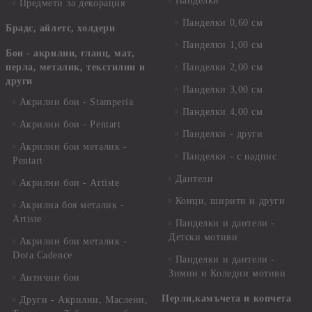
Панделки
Предмети за декорация
Панделки 0,60 см
Брадс, айлетс, холдери
Панделки 1,00 см
Бои - акрилни, гланц, мат,
перла, металик, текстилни и
Панделки 2,00 см
други
Панделки 3,00 см
Акрилни бои - Stamperia
Панделки 4,00 см
Акрилни бои - Pentart
Панделки - други
Акрилни бои металик -
Панделки - с надпис
Pentart
Дантели
Акрилни бои - Artiste
Конци, ширити и други
Акрилна боя металик -
Artiste
Панделки и дантели -
Детски мотиви
Акрилни бои металик -
Dora Cadence
Панделки и дантели -
Зимни и Коледни мотиви
Антични бои
Перли,камъчета и копчета
Други - Акрилни, Маслени,