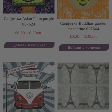
Салфетка Asian Palm purple
Салфетка Buddhas garden
007624
mandarine 007644
€0.20
0.39лв.
€0.20
0.39лв.