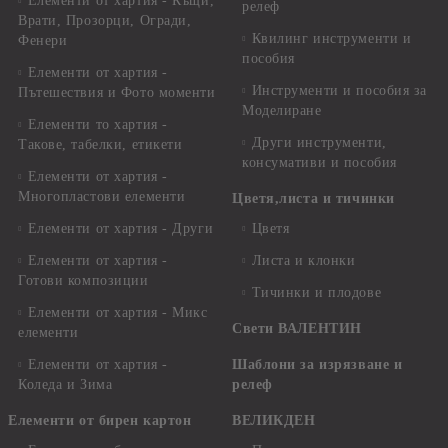
Елементи от хартия - Къщи,
релеф
Врати, Прозорци, Огради,
Квилинг инструменти и
Фенери
пособия
Елементи от хартия -
Инструменти и пособия за
Пътешествия и Фото моменти
Моделиране
Елементи то хартия -
Други инструменти,
Такове, табелки, етикети
консумативи и пособия
Елементи от хартия -
Многопластови елементи
Цветя,листа и тичинки
Елементи от хартия - Други
Цветя
Елементи от хартия -
Листа и клонки
Готови композиции
Тичинки и плодове
Елементи от хартия - Микс
Свети ВАЛЕНТИН
елементи
Елементи от хартия -
Шаблони за изрязване и
Коледа и Зима
релеф
Елементи от бирен картон
ВЕЛИКДЕН