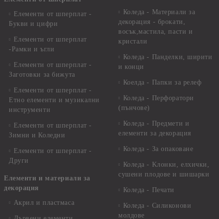
Коледа - Материали за
Елементи от шперплат -
декорация - брокати,
Букви и цифри
восък,мастила, пасти и
Елементи от шперплат
кристали
-Рамки и ъгли
Коледа - Панделки, ширити
Елементи от шперплат -
и конци
Заготовки за бижута
Коелда - Папки за релеф
Елементи от шперплат -
Коледа - Перфоратори
Етно елементи и музикални
(пънчове)
инструменти
Коледа - Предмети и
Елементи от шперплат -
елементи за декорация
Зимни и Коледни
Коледа - За опаковане
Елементи от шперплат -
Други
Коледа - Kлонки, елхички,
сушени плодове и шишарки
Елементи и материали за
декорация
Коледа - Печати
Акрил и пластмаса
Коледа - Силиконови
молдове
Дървени елементи