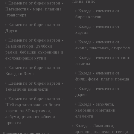
глина, гипс
Елементи от бирен картон -
Пътешестия - море, планина
Коледа - елементи от
,транспорт
бирен картон
Елементи от бирен картон -
Коледа - елементи от
Други
хартия
Елементи от бирен картон -
Коледа - елементи от
За миниатюри, дълбоки
акрил, пластмаса, стирофом
рамки, бебешки съкровища и
Коледа - елементи от гипс
екслоадиращи кутии
и глина
Елементи от бирен картон -
Коледа - елементи от
Коледа и Зима
филц, фоам, плат и прежда
Елементи от бирен картон -
Коледа - елементи от
Тематични комплекти
дърво
Елементи от бирен картон -
Коледа - звънчета,
Шейкър заготовки от бирен
камбанки и метални
картон за 3D картички,
елементи
албуми, ръчно израбоени
проекти
Коледа - Лампички,
гирлянди, пълнежи и свещи
Елементи от шперплат