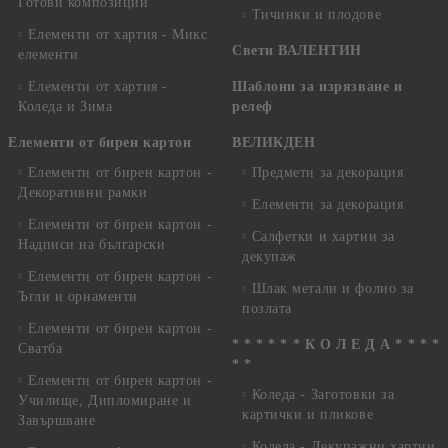
Готови композиции
Тичинки и плодове
Елементи от хартия - Микс
Свети ВАЛЕНТИН
елементи
Елементи от хартия -
Шаблони за изрязване и
Коледа и Зима
релеф
Елементи от бирен картон
ВЕЛИКДЕН
Елементи от бирен картон -
Предмети за декорация
Декоративни рамки
Елементи за декорация
Елементи от бирен картон -
Салфетки и хартии за
Надписи на български
декупаж
Елементи от бирен картон -
Шлак метали и фолио за
Ъгли и орнаменти
позлата
Елементи от бирен картон -
* * * * * * К О Л Е Д А * * * *
Сватба
* *
Елементи от бирен картон -
Коледа - Заготовки за
Училище, Дипломиране и
картички и пликове
Завършване
Коледа - Декупажни хартии