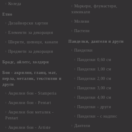
Коледа
Маркери, флумастери,
химикали
Етно
Моливи
Дизайнерски хартии
Пастели
Елементи за декорация
Панделки, дантели и други
Ширити, шевици, канапи
Панделки
Предмети за декорация
Панделки 0,60 см
Брадс, айлетс, холдери
Панделки 1,00 см
Бои - акрилни, гланц, мат,
перла, металик, текстилни и
Панделки 2,00 см
други
Панделки 3,00 см
Акрилни бои - Stamperia
Панделки 4,00 см
Акрилни бои - Pentart
Панделки - други
Акрилни бои металик -
Панделки - с надпис
Pentart
Дантели
Акрилни бои - Artiste