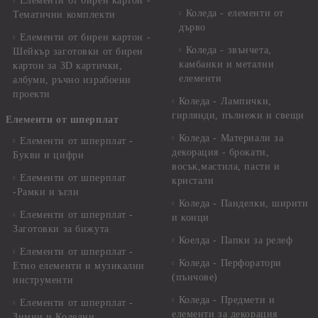
Елементи от бирен картон -
Коледа - елементи от
Тематични комплекти
дърво
Елементи от бирен картон -
Коледа - звънчета,
Шейкър заготовки от бирен
камбанки и метални
картон за 3D картички,
елементи
албуми, ръчно израбоени
проекти
Коледа - Лампички,
гирлянди, пълнежи и свещи
Елементи от шперплат
Коледа - Материали за
Елементи от шперплат -
декорация - брокати,
Букви и цифри
восък,мастила, пасти и
Елементи от шперплат
кристали
-Рамки и ъгли
Коледа - Панделки, ширити
Елементи от шперплат -
и конци
Заготовки за бижута
Коелда - Папки за релеф
Елементи от шперплат -
Коледа - Перфоратори
Етно елементи и музикални
(пънчове)
инструменти
Коледа - Предмети и
Елементи от шперплат -
елементи за декорация
Зимни и Коледни