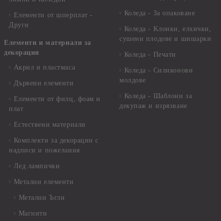
Коледа - За опаковане
Елементи от шперплат -
Други
Коледа - Kлонки, елхички,
сушени плодове и шишарки
Елементи и материали за
декорация
Коледа - Печати
Акрил и пластмаса
Коледа - Силиконови
молдове
Дървени елементи
Коледа - Шаблони за
Елементи от филц, фоам и
декупаж и изрязване
плат
Естествени материали
Комплекти за декорации с
надписи и пожелания
Лед лампички
Метални елементи
Метални Ъгли
Магнити