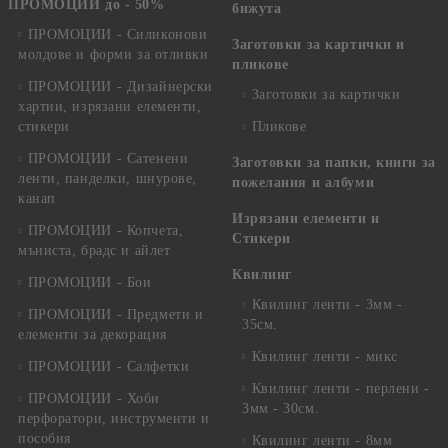
ПРОМОЦИИ до - 50%
бижута
ПРОМОЦИИ - Силиконови
Заготовки за картички и
молдове и форми за отливки
пликове
ПРОМОЦИИ - Дизайнерски
Заготовки за картички
хартии, изрязани елементи,
стикери
Пликове
ПРОМОЦИИ - Сатенени
Заготовки за папки, книги за
ленти, панделки, шнурове,
пожелания и албуми
канап
Изрязани елементи и
ПРОМОЦИИ - Копчета,
Стикери
мъниста, брадс и айлет
Квилинг
ПРОМОЦИИ - Бои
Квилинг ленти - 3мм -
ПРОМОЦИИ - Предмети и
35см.
елементи за декорация
Квилинг ленти - микс
ПРОМОЦИИ - Салфетки
Квилинг ленти - перлени -
ПРОМОЦИИ - Хоби
3мм - 30см.
перфоратори, инструменти и
пособия
Квилинг ленти - 8мм