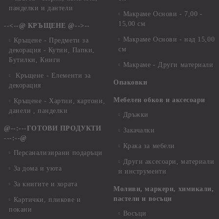
панделки и дантели
Макраме Основи - 7,00 -
15,00 см
--<--@ КРЪЩЕНЕ @-->--
Макраме Основи - над 15,00
Кръщене - Предмети за
см
декорация - Кутии, Папки,
Бутилки, Книги
Макраме - Други материали
Кръщене - Елементи за
Опаковки
декорация
Мебелен обков и аксесоари
Кръщене - Хартии, картони,
данели , панделки
Дръжки
@--:---ГОТОВИ ПРОДУКТИ
Закачалки
---:--@
Крака за мебели
Персанализирани подаръци
Други аксесоари, материали
За дома и уюта
и инструменти
За книгите и хората
Моливи, маркери, химикали,
пастели и восъци
Картички, пликове и
покани
Восъци