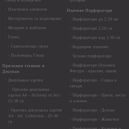
глина и полирезин
целофан
Пластични елементи
Пънчове Перфоратори
Инструменти за моделиране
Перфоратори до 2,50 см
Молдове и шаблони
Перфоратори 2,50 см
Глина
Перфоратори над 2,50 см
Самосъхнеща глина
Бордюрни пънчове
Полимерна Глина
Ъглови перфоратори
Перфоратори Основни
Приложни техники и
Фигури - кръгове, овали
Декупаж
Декупажна хартия
Перфоратори - Сърца и
звезди
Оризова декупажна
хартия А4 - Alchemy of Art -
Перфоратори - Цветя, листа
25-30 гр.
и клонки
Оризова декупажна хартия
Перфоратори - Детски
А4 - Itd. Collection - 25-30
Перфоратори - Животни
гр.
Перфоратори - Коледни и