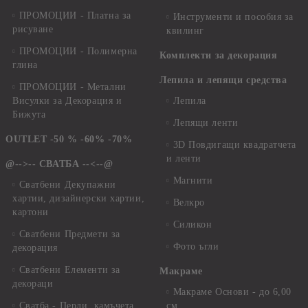
ПРОМОЦИИ - Платна за
Инструменти и пособия за
рисуване
квилинг
ПРОМОЦИИ - Полимерна
Комплекти за декорация
глина
Лепила и лепящи средства
ПРОМОЦИИ - Метални
Висулки за Декорация и
Лепила
Бижута
Лепящи ленти
OUTLET -50 % -60% -70%
3D Повдигащи квадратчета
и ленти
@-->-- СВАТБА --<--@
Магнити
Сватбени Декупажни
хартии, дизайнерски хартии,
Велкро
картони
Силикон
Сватбени Предмети за
Фото ъгли
декорация
Сватбени Елементи за
Макраме
декораци
Макраме Основи - до 6,00
Сватба - Перли, камъчета,
см