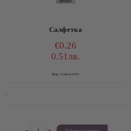
Салфетка
€0.26
0.51лв.
Код:
Салфетка1959
..
Добави в желани