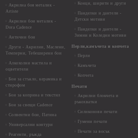
Конци, ширити и други
Акрилна боя металик -
Artiste
Панделки и дантели -
Детски мотиви
Акрилни бои металик -
Dora Cadence
Панделки и дантели -
Зимни и Коледни мотиви
Антични бои
Перли,камъчета и копчета
Други - Акрилни, Маслени,
Темперни, Тебеширени бои
Перли
Алкохолни мастила и
Камъчета
оцветители
Копчета
Бои за стъкло, керамика и
стирофом
Печати
Бои за коприна и текстил
Акрилни блокчета и
ръкохватки
Бои за свещи Cadence
Силиконови печати
Солвентни бои, Патина
Гумени печати
Универсални контури
Печати за восък
Реагенти, ръжда