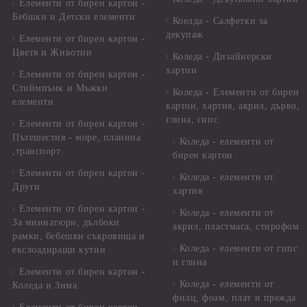
Елементи от бирен картон -
Бебшки и Детски елементи
Коелда - Салфетки за
декупаж
Елементи от бирен картон -
Цветя и Животни
Коледа - Дизайнерски
хартии
Елементи от бирен картон -
Стиймпънк и Мъжки
Коледа - Eлементи от бирен
елементи
картон, хартия, акрил, дърво,
глина, гипс
Елементи от бирен картон -
Пътешестия - море, планина
Коледа - елементи от
,транспорт
бирен картон
Елементи от бирен картон -
Коледа - елементи от
Други
хартия
Елементи от бирен картон -
Коледа - елементи от
За миниатюри, дълбоки
акрил, пластмаса, стирофом
рамки, бебешки съкровища и
Коледа - елементи от гипс
екслоадиращи кутии
и глина
Елементи от бирен картон -
Коледа - елементи от
Коледа и Зима
филц, фоам, плат и прежда