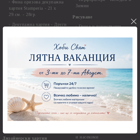
Фина оризова декупажна
Зимни
хартия Stamperia - 21 х
29.см. - 28гр.
Рисуване
Декупажна хартия - Други
Грунд и почистващи
разтвори
Антични пасти
Платна за рисуване
Вакс пасти
Стативи и поставки
Грунд, Основи, Релефни
пасти
Четки и инструменти
Варак, Шлак метал, Фолио,
Моливи, акварелни
Пантна
комплекти
Лакове и защитни покрития
Свещи
Лепила
Салфетки
Краклета и медиуми
Салфетки - Великден
Шаблони
Салфетки - Детски
Инструменти и пособия
Салфетки - Животни, птици
и насекоми
Дизайнерски хартии