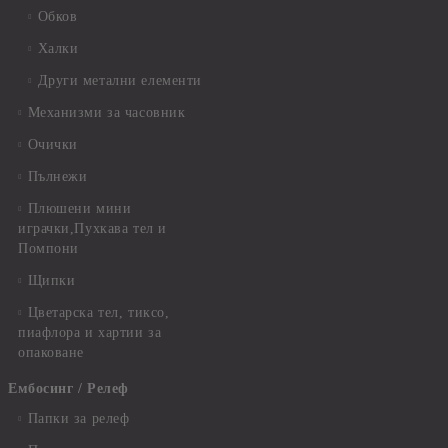
Обков
Халки
Други метални елементи
Механизми за часовник
Очички
Пълнежи
Плюшени мини
играчки,Пухкава тел и
Помпони
Щипки
Цветарска тел, тиксо,
пиафлора и хартии за
опаковане
Ембосинг / Релеф
Папки за релеф