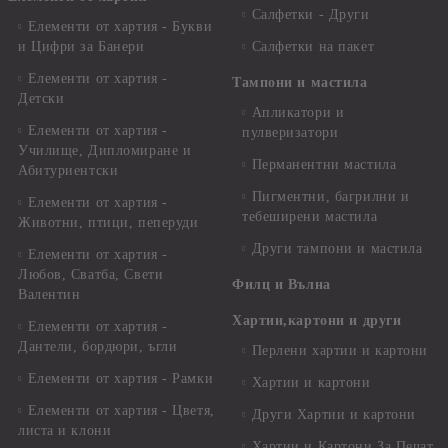
Салфетки - Други
Елементи от хартия - Букви
и Цифри за Банери
Салфетки на пакет
Елементи от хартия -
Тампони и мастила
Детски
Апликатори и
Елементи от хартия -
пулверизатори
Училище, Дипломиране и
Перманентни мастила
Абитуриентски
Пигментни, багрилни и
Елементи от хартия -
тебеширени мастила
Животни, птици, пеперуди
Други тампони и мастила
Елементи от хартия -
Любов, Сватба, Свети
Филц и Вълна
Валентин
Хартии,картони и други
Елементи от хартия -
Дантели, бордюри, ъгли
Перлени хартии и картони
Елементи от хартия - Рамки
Хартии и картони
Елементи от хартия - Цветя,
Други Хартии и картони
листа и клони
Хартии и Картони За Печат