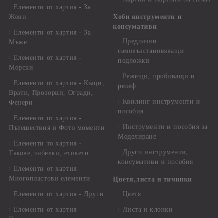
Елементи от хартия - За
Жени
Хоби инструменти и
консумативи
Елементи от хартия - За
Предпазни
Мъже
самовъзстановяващи
Елементи от хартия -
подложки
Морски
Режещи, пробиващи и
Елементи от хартия - Къщи,
релеф
Врати, Прозорци, Огради,
Квилинг инструменти и
Фенери
пособия
Елементи от хартия -
Инструменти и пособия за
Пътешествия и Фото моменти
Моделиране
Елементи то хартия -
Други инструменти,
Такове, табелки, етикети
консумативи и пособия
Елементи от хартия -
Многопластови елементи
Цветя,листа и тичинки
Елементи от хартия - Други
Цветя
Елементи от хартия -
Листа и клонки