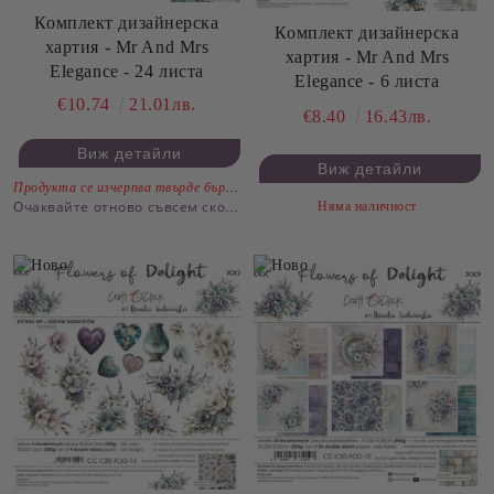
Комплект дизайнерска
Комплект дизайнерска
хартия - Mr And Mrs
хартия - Mr And Mrs
Elegance - 24 листа
Elegance - 6 листа
€10.74
21.01лв.
€8.40
16.43лв.
Виж детайли
Виж детайли
Продукта се изчерпва твърде бързо.
Няма наличност
Очаквайте отново съвсем скоро