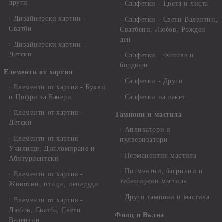
други
Салфетки - Цветя и листа
Дизайнерски хартии -
Салфетки - Свети Валентин,
Сватби
Сватбени, Любов, Рожден
ден
Дизайнерски хартии -
Детски
Салфетки - Фонове и
бордюри
Елементи от хартия
Салфетки - Други
Елементи от хартия - Букви
и Цифри за Банери
Салфетки на пакет
Елементи от хартия -
Тампони и мастила
Детски
Апликатори и
Елементи от хартия -
пулверизатори
Училище, Дипломиране и
Перманентни мастила
Абитуриентски
Пигментни, багрилни и
Елементи от хартия -
тебеширени мастила
Животни, птици, пеперуди
Други тампони и мастила
Елементи от хартия -
Любов, Сватба, Свети
Филц и Вълна
Валентин