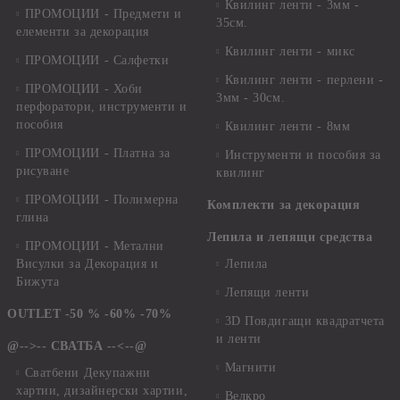
Квилинг ленти - 3мм -
ПРОМОЦИИ - Предмети и
35см.
елементи за декорация
Квилинг ленти - микс
ПРОМОЦИИ - Салфетки
Квилинг ленти - перлени -
ПРОМОЦИИ - Хоби
3мм - 30см.
перфоратори, инструменти и
пособия
Квилинг ленти - 8мм
ПРОМОЦИИ - Платна за
Инструменти и пособия за
рисуване
квилинг
ПРОМОЦИИ - Полимерна
Комплекти за декорация
глина
Лепила и лепящи средства
ПРОМОЦИИ - Метални
Висулки за Декорация и
Лепила
Бижута
Лепящи ленти
OUTLET -50 % -60% -70%
3D Повдигащи квадратчета
и ленти
@-->-- СВАТБА --<--@
Магнити
Сватбени Декупажни
хартии, дизайнерски хартии,
Велкро