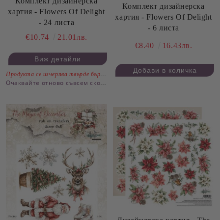
Комплект дизайнерска
Комплект дизайнерска
хартия - Flowers Of Delight
хартия - Flowers Of Delight
- 24 листа
- 6 листа
€10.74
21.01лв.
€8.40
16.43лв.
Виж детайли
Продукта се изчерпва твърде бързо.
Очаквайте отново съвсем скоро