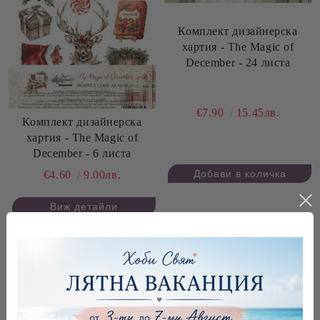
Комплект дизайнерска
хартия - The Magic of
December - 24 листа
€7.90
15.45лв.
Комплект дизайнерска
хартия - The Magic of
December - 6 листа
€4.60
9.00лв.
Виж детайли
Продукта се изчерпва твърде бързо.
Очаквайте отново съвсем скоро