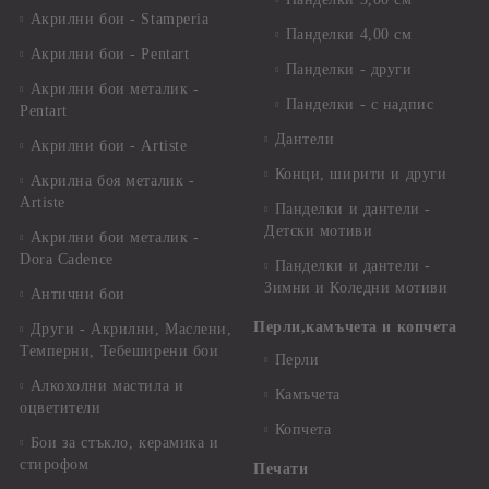
Акрилни бои - Stamperia
Панделки 4,00 см
Акрилни бои - Pentart
Панделки - други
Акрилни бои металик -
Панделки - с надпис
Pentart
Дантели
Акрилни бои - Artiste
Конци, ширити и други
Акрилна боя металик -
Artiste
Панделки и дантели -
Детски мотиви
Акрилни бои металик -
Dora Cadence
Панделки и дантели -
Зимни и Коледни мотиви
Антични бои
Перли,камъчета и копчета
Други - Акрилни, Маслени,
Темперни, Тебеширени бои
Перли
Алкохолни мастила и
Камъчета
оцветители
Копчета
Бои за стъкло, керамика и
стирофом
Печати