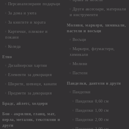
Персанализирани подаръци
Други аксесоари, материали
За дома и уюта
и инструменти
За книгите и хората
Моливи, маркери, химикали,
пастели и восъци
Картички, пликове и
покани
Восъци
Коледа
Маркери, флумастери,
химикали
Етно
Моливи
Дизайнерски хартии
Пастели
Елементи за декорация
Панделки, дантели и други
Ширити, шевици, канапи
Панделки
Предмети за декорация
Панделки 0,60 см
Брадс, айлетс, холдери
Панделки 1,00 см
Бои - акрилни, гланц, мат,
перла, металик, текстилни и
Панделки 2,00 см
други
Панделки 3,00 см