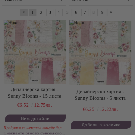
«
»
1
2
3
4
5
6
7
8
9
Дизайнерскa хартия -
Дизайнерскa хартия -
Sunny Blooms - 15 листа
Sunny Blooms - 5 листа
€6.52
12.75лв.
€6.25
12.22лв.
Виж детайли
Продукта се изчерпва твърде бързо.
Очаквайте отново съвсем скоро