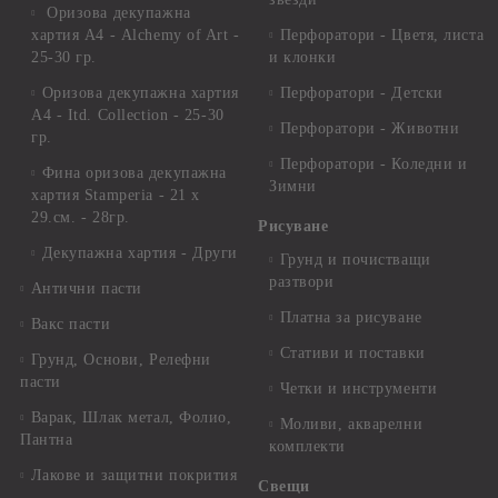
Оризова декупажна
хартия А4 - Alchemy of Art -
Перфоратори - Цветя, листа
25-30 гр.
и клонки
Оризова декупажна хартия
Перфоратори - Детски
А4 - Itd. Collection - 25-30
Перфоратори - Животни
гр.
Перфоратори - Коледни и
Фина оризова декупажна
Зимни
хартия Stamperia - 21 х
29.см. - 28гр.
Рисуване
Декупажна хартия - Други
Грунд и почистващи
разтвори
Антични пасти
Платна за рисуване
Вакс пасти
Стативи и поставки
Грунд, Основи, Релефни
пасти
Четки и инструменти
Варак, Шлак метал, Фолио,
Моливи, акварелни
Пантна
комплекти
Лакове и защитни покрития
Свещи