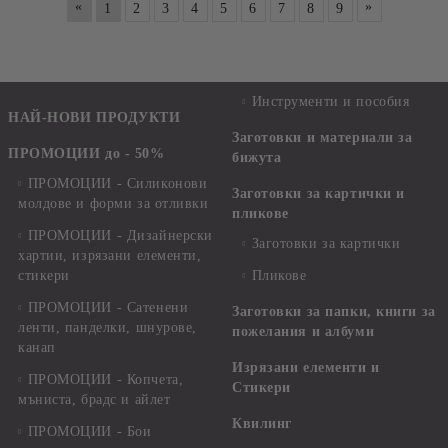
«
»
1
2
3
4
5
6
7
8
9
Инструменти и пособия
НАЙ-НОВИ ПРОДУКТИ
Заготовки и материали за
ПРОМОЦИИ до - 50%
бижута
ПРОМОЦИИ - Силиконови
Заготовки за картички и
молдове и форми за отливки
пликове
ПРОМОЦИИ - Дизайнерски
Заготовки за картички
хартии, изрязани елементи,
стикери
Пликове
ПРОМОЦИИ - Сатенени
Заготовки за папки, книги за
ленти, панделки, шнурове,
пожелания и албуми
канап
Изрязани елементи и
ПРОМОЦИИ - Копчета,
Стикери
мъниста, брадс и айлет
Квилинг
ПРОМОЦИИ - Бои