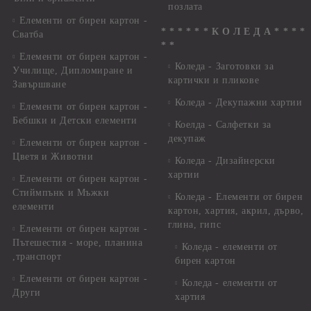
позлата
Елементи от бирен картон -
* * * * * * К О Л Е Д А * * * *
Сватба
* *
Елементи от бирен картон -
Коледа - Заготовки за
Училище, Дипломиране и
картички и пликове
Завършване
Коледа - Декупажни хартии
Елементи от бирен картон -
Бебшки и Детски елементи
Коелда - Салфетки за
декупаж
Елементи от бирен картон -
Цветя и Животни
Коледа - Дизайнерски
хартии
Елементи от бирен картон -
Стиймпънк и Мъжки
Коледа - Eлементи от бирен
елементи
картон, хартия, акрил, дърво,
глина, гипс
Елементи от бирен картон -
Пътешестия - море, планина
Коледа - елементи от
,транспорт
бирен картон
Елементи от бирен картон -
Коледа - елементи от
Други
хартия