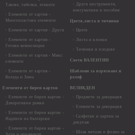
Други инструменти,
Такове, табелки, етикети
консумативи и пособия
Елементи от хартия -
Многопластови елементи
Цветя,листа и тичинки
Елементи от хартия - Други
Цветя
Елементи от хартия -
Листа и клонки
Готови композиции
Тичинки и плодове
Елементи от хартия - Микс
Свети ВАЛЕНТИН
елементи
Елементи от хартия -
Шаблони за изрязване и
Коледа и Зима
релеф
Елементи от бирен картон
ВЕЛИКДЕН
Елементи от бирен картон -
Предмети за декорация
Декоративни рамки
Елементи за декорация
Елементи от бирен картон -
Салфетки и хартии за
Надписи на български
декупаж
Елементи от бирен картон -
Шлак метали и фолио за
Ъгли и орнаменти