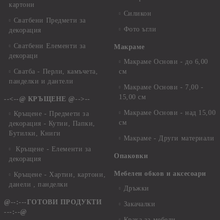
картони
Силикон
Сватбени Предмети за
Фото ъгли
декорация
Сватбени Елементи за
Макраме
декораци
Макраме Основи - до 6,00
Сватба - Перли, камъчета,
см
панделки и дантели
Макраме Основи - 7,00 -
15,00 см
--<--@ КРЪЩЕНЕ @-->--
Макраме Основи - над 15,00
Кръщене - Предмети за
см
декорация - Кутии, Папки,
Бутилки, Книги
Макраме - Други материали
Кръщене - Елементи за
Опаковки
декорация
Мебелен обков и аксесоари
Кръщене - Хартии, картони,
данели , панделки
Дръжки
@--:---ГОТОВИ ПРОДУКТИ
Закачалки
---:--@
Крака за мебели