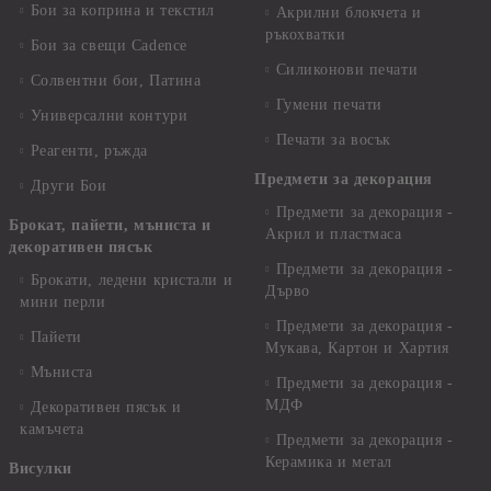
Бои за коприна и текстил
Акрилни блокчета и
ръкохватки
Бои за свещи Cadence
Силиконови печати
Солвентни бои, Патина
Гумени печати
Универсални контури
Печати за восък
Реагенти, ръжда
Предмети за декорация
Други Бои
Предмети за декорация -
Брокат, пайети, мъниста и
Акрил и пластмаса
декоративен пясък
Предмети за декорация -
Брокати, ледени кристали и
Дърво
мини перли
Предмети за декорация -
Пайети
Мукава, Картон и Хартия
Мъниста
Предмети за декорация -
МДФ
Декоративен пясък и
камъчета
Предмети за декорация -
Керамика и метал
Висулки