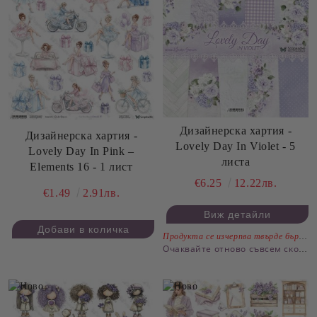
Дизайнерскa хартия -
Дизайнерскa хартия -
Lovely Day In Violet - 5
Lovely Day In Pink –
листа
Elements 16 - 1 лист
€6.25
12.22лв.
€1.49
2.91лв.
Виж детайли
Продукта се изчерпва твърде бързо.
Очаквайте отново съвсем скоро