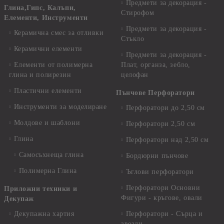
Предмети за декорация -
Глина,Гипс, Калъпи,
Стирофом
Елементи, Инструменти
Предмети за декорация -
Керамична смес за отливки
Стъкло
Керамични елементи
Предмети за декорация -
Елементи от полимерна
Плат, органза, зебло,
глина и полирезин
целофан
Пластични елементи
Пънчове Перфоратори
Инструменти за моделиране
Перфоратори до 2,50 см
Молдове и шаблони
Перфоратори 2,50 см
Глина
Перфоратори над 2,50 см
Самосъхнеща глина
Бордюрни пънчове
Полимерна Глина
Ъглови перфоратори
Перфоратори Основни
Приложни техники и
Фигури - кръгове, овали
Декупаж
Декупажна хартия
Перфоратори - Сърца и
звезди