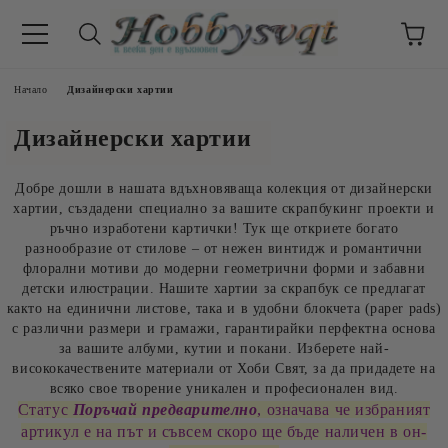
Начало
Дизайнерски хартии
Дизайнерски хартии
Добре дошли в нашата вдъхновяваща колекция от дизайнерски
хартии, създадени специално за вашите скрапбукинг проекти и
ръчно изработени картички! Тук ще откриете богато
разнообразие от стилове – от нежен винтидж и романтични
флорални мотиви до модерни геометрични форми и забавни
детски илюстрации. Нашите хартии за скрапбук се предлагат
както на единични листове, така и в удобни блокчета (paper pads)
с различни размери и грамажи, гарантирайки перфектна основа
за вашите албуми, кутии и покани. Изберете най-
висококачествените материали от Хоби Свят, за да придадете на
всяко свое творение уникален и професионален вид.
Статус
Поръчай предварително
, означава че избраният
артикул е на
път и съвсем скоро ще бъде наличен в он-