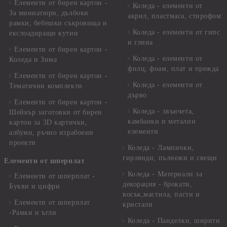
Елементи от бирен картон -
Коледа - елементи от
За миниатюри, дълбоки
акрил, пластмаса, стирофом
рамки, бебешки съкровища и
Коледа - елементи от гипс
екслоадиращи кутии
и глина
Елементи от бирен картон -
Коледа - елементи от
Коледа и Зима
филц, фоам, плат и прежда
Елементи от бирен картон -
Коледа - елементи от
Тематични комплекти
дърво
Елементи от бирен картон -
Коледа - звънчета,
Шейкър заготовки от бирен
камбанки и метални
картон за 3D картички,
елементи
албуми, ръчно израбоени
проекти
Коледа - Лампички,
гирлянди, пълнежи и свещи
Елементи от шперплат
Коледа - Материали за
Елементи от шперплат -
декорация - брокати,
Букви и цифри
восък,мастила, пасти и
Елементи от шперплат
кристали
-Рамки и ъгли
Коледа - Панделки, ширити