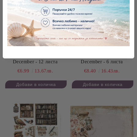
Комплект дизайнерска
Комплект дизайнерска
хартия - The Magic of
хартия - The Magic of
December - 12 листа
December - 6 листа
€6.99
13.67лв.
€8.40
16.43лв.