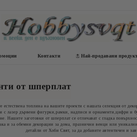
омоции
Контакти
Най-продавани продук
нти от шперплат
е естествена топлина на вашите проекти с нашата селекция от дек
и с лазер дървени фигурки,рамки, надписи и орнаменти,цифри и бу
не. Нашите заготовки от шперплат се отличават с гладка повърхнос
така и за обемни декорации за дома, празнични венци или уникалн
детайли от Хоби Свят, за да добавите автентичен и за