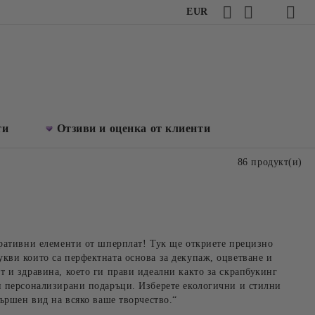
EUR
ти
Отзиви и оценка от клиенти
86 продукт(и)
оративни елементи от шперплат! Тук ще откриете прецизно
кви които са перфектната основа за декупаж, оцветване и
т и здравина, което ги прави идеални както за скрапбукинг
и персонализирани подаръци. Изберете екологични и стилни
вършен вид на всяко ваше творчество.“