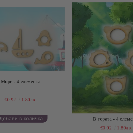
Море - 4 елемента
€0.92
1.80лв.
В гората - 4 елем
€0.92
1.80лв.