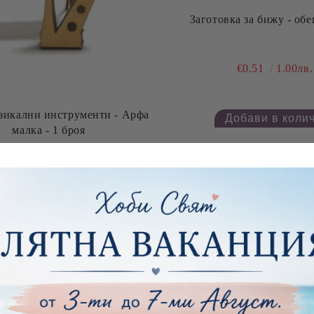
Заготовка за бижу - обец
€0.51
1.00лв.
зикални инструменти - Арфа
малка - 1 броя
€0.38
0.74лв.