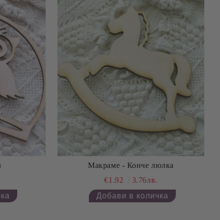
л
Макраме - Конче люлка
€1.92
3.76лв.