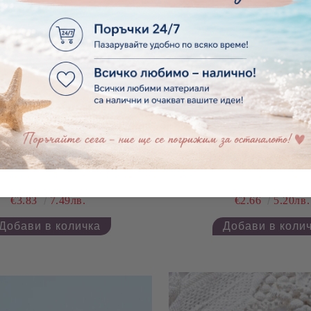
 Основа за часовник- 20 см.
Макраме - 3D Цв
€3.83
7.49лв.
€2.66
5.20лв.