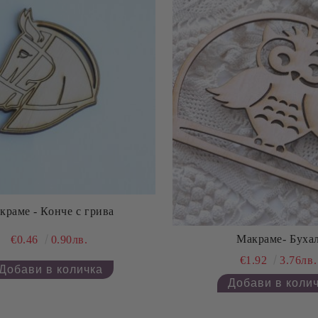
краме - Конче с грива
Макраме- Буха
€0.46
0.90лв.
€1.92
3.76лв.