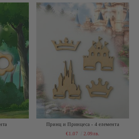
ента
Принц и Принцеса - 4 елемента
€1.07
2.09лв.