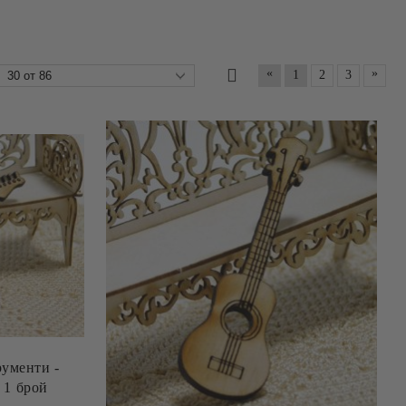
«
»
1
2
3
ументи -
ектрическа китара - 1 брой