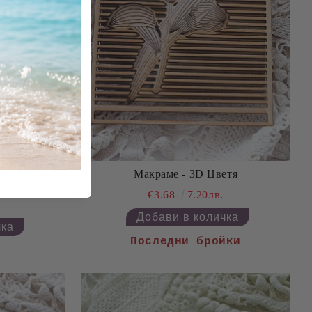
Макраме - 3D Цветя
етя
€3.68
7.20лв.
Последни бройки