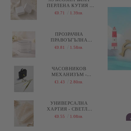
изрязване
ПЕРЛЕНА КУТИЯ -
5,00 Х 5,00 Х 1,50 СМ
€0.71
1.39лв.
ПРОЗРАЧНА
ПРАВОЪГЪЛНА
АКРИЛНА КУТИЯ С
€0.81
1.58лв.
КАПАК И ОБЛИ
РЪБОВЕ - 1 БР.
ЧАСОВНИКОВ
МЕХАНИЗЪМ -
ПЛАВЕН ( ДЪЛГА
€1.43
2.80лв.
РЕЗБА ) - ЗЛАТИСТИ
ПРАВИ СТРЕЛКИ
УНИВЕРСАЛНА
ХАРТИЯ - СВЕТЛО
БЕЖОВО - 29,00 Х
€0.55
1.08лв.
28,50 СМ - 5 ЛИСТА