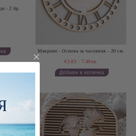
и - 2 бр.
Макраме - Основа за часовник - 20 см.
€3.83
7.49лв.