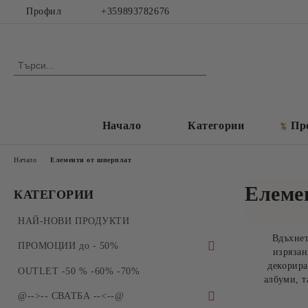
Профил
+359893782676
Начало
Категории
Пр
Начало
Елементи от шперплат
Елеме
КАТЕГОРИИ
НАЙ-НОВИ ПРОДУКТИ
Вдъхнет
ПРОМОЦИИ до - 50%
изрязан
декорира
ПРОМОЦИИ - Силиконови молдове и
OUTLET -50 % -60% -70%
албуми, 
форми за отливки
@-->-- СВАТБА --<--@