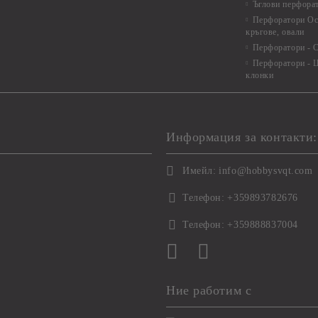
Ъглови перфора
Перфоратори Ос
кръгове, овали
Перфоратори - С
Перфоратори - Ц
клонки
Информация за контакти:
Имейл:
info@hobbysvqt.com
Телефон:
+359893782676
Телефон:
+359888837004
Ние работим с