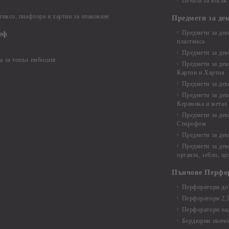
Печати за восък
 тиксо, пиафлора и хартии за опаковане
Предмети за де
Предмети за дек
еф
пластмаса
Предмети за дек
а за топъл ембосинг
Предмети за дек
Картон и Хартия
Предмети за де
Предмети за дек
Керамика и метал
Предмети за дек
Стирофом
Предмети за дек
Предмети за дек
органза, зебло, ц
Пънчове Перфо
Перфоратори до 
Перфоратори 2,
Перфоратори над
Бордюрни пънчо