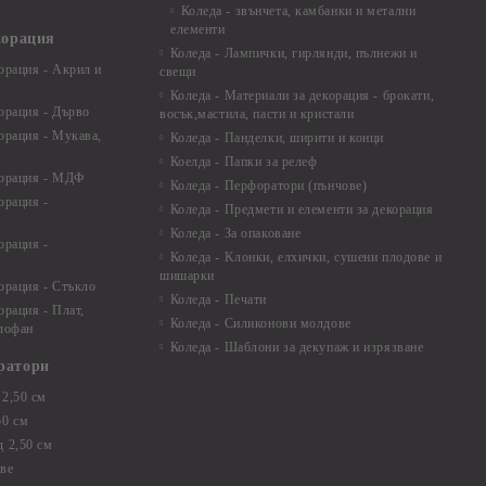
Коледа - звънчета, камбанки и метални
елементи
корация
Коледа - Лампички, гирлянди, пълнежи и
орация - Акрил и
свещи
Коледа - Материали за декорация - брокати,
орация - Дърво
восък,мастила, пасти и кристали
орация - Мукава,
Коледа - Панделки, ширити и конци
Коелда - Папки за релеф
корация - МДФ
Коледа - Перфоратори (пънчове)
орация -
Коледа - Предмети и елементи за декорация
Коледа - За опаковане
орация -
Коледа - Kлонки, елхички, сушени плодове и
шишарки
орация - Стъкло
Коледа - Печати
орация - Плат,
Коледа - Силиконови молдове
елофан
Коледа - Шаблони за декупаж и изрязване
ратори
2,50 см
50 см
 2,50 см
ве