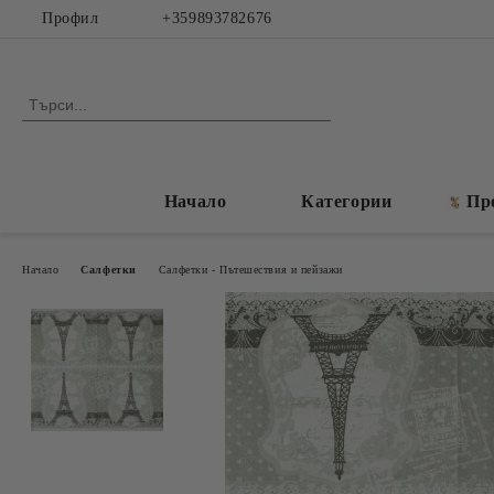
Профил
+359893782676
Начало
Категории
Пр
Начало
Салфетки
Салфетки - Пътешествия и пейзажи