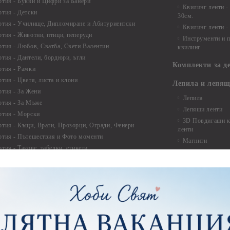
ртия - Букви и Цифри за Банери
Квилинг ленти -
ртия - Детски
30см.
ртия - Училище, Дипломиране и Абитуриентски
Квилинг ленти -
ртия - Животни, птици, пеперуди
Инструменти и п
ртия - Любов, Сватба, Свети Валентин
квилинг
ртия - Дантели, бордюри, ъгли
Комплекти за д
ртия - Рамки
ртия - Цветя, листа и клони
Лепила и лепящ
ртия - За Жени
Лепила
ртия - За Мъже
Лепящи ленти
ртия - Морски
3D Повдигащи к
ртия - Къщи, Врати, Прозорци, Огради, Фенери
ленти
ртия - Пътешествия и Фото моменти
Магнити
тия - Такове, табелки, етикети
Велкро
ртия - Многопластови елементи
Силикон
ртия - Други
Фото ъгли
ртия - Готови композиции
Макраме
ртия - Микс елементи
ртия - Коледа и Зима
Макраме Основи 
Макраме Основи 
ирен картон
Макраме Основи 