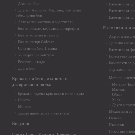
Антични бои
Елементи от шп
Други - Акрилни, Маслени, Темперни,
Елементи от шп
Тебеширени бои
Елементи от шп
Алкохолни мастила и оцветители
Елементи и ма
Бои за стъкло, керамика и стирофом
Бои за коприна и текстил
Акрил и пластм
Бои за свещи Cadence
Дървени елеме
Солвентни бои, Патина
Елементи от фи
Универсални контури
Естествени мат
Реагенти, ръжда
Комплекти за д
Други Бои
Лед лампички
Метални елеме
Брокат, пайети, мъниста и
Метални Ъгл
декоративен пясък
Магнити
Брокати, ледени кристали и мини перли
Обков
Халки
Пайети
Други металн
Мъниста
Механизми за 
Декоративен пясък и камъчета
Очички
Висулки
Пълнежи
Плюшени мини 
Глина,Гипс, Калъпи, Елементи,