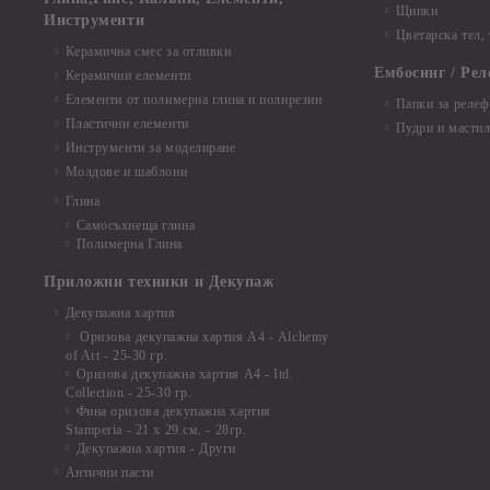
Щипки
Инструменти
Цветарска тел,
Керамична смес за отливки
Ембосинг / Рел
Керамични елементи
Елементи от полимерна глина и полирезин
Папки за релеф
Пластични елементи
Пудри и мастил
Инструменти за моделиране
Молдове и шаблони
Глина
Самосъхнеща глина
Полимерна Глина
Приложни техники и Декупаж
Декупажна хартия
Оризова декупажна хартия А4 - Alchemy
of Art - 25-30 гр.
Оризова декупажна хартия А4 - Itd.
Collection - 25-30 гр.
Фина оризова декупажна хартия
Stamperia - 21 х 29.см. - 28гр.
Декупажна хартия - Други
Антични пасти