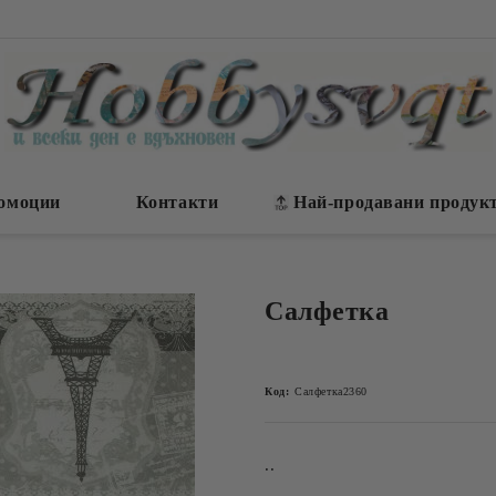
омоции
Контакти
Най-продавани продук
Салфетка
Код:
Салфетка2360
..