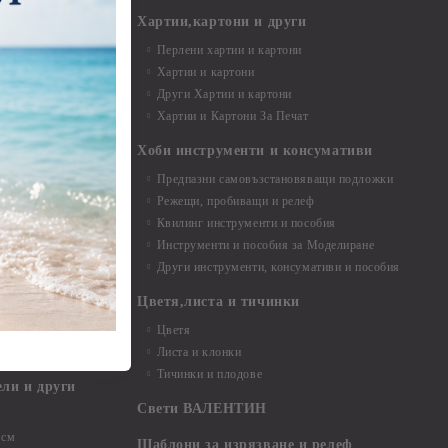
и материали
Хартии,картони и други
Перлени хартии и картони
Хартии и картони
и аксесоари
Други Хартии и картони
Хартии и Картони За Печат
Хоби инструменти и консумативи
Предпазни самовъзстановяващи подложки
, материали и
Режещи, пробиващи и релеф
Квилинг инструменти и пособия
и, химикали,
Инструменти и пособия за Моделиране
ци
Други инструменти, консумативи и пособия
Цветя,листа и тичинки
стери, химикали
Цветя
Листа и клонки
Тичинки и плодове
ели и други
Свети ВАЛЕНТИН
 см
Шаблони за изрязване и релеф