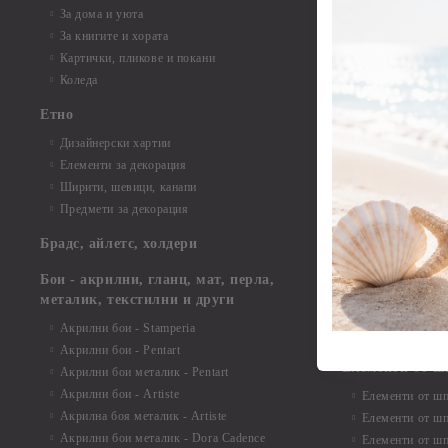
Елементи от би
За дома и уюта
Елементи от би
За книгите и хората
Елементи от би
Картички, пликове и покани
Елементи от би
Коледа
Елементи от би
Етно
Елементи от би
Дизайнерски хартии
Елементи от би
Елементи за декорация
Елементи от би
Ширити, шевици, канапи
Елементи от би
Предмети за декорация
Елементи от би
Елементи от би
Брадс, айлетс, холдери
съкровища и екс
Елементи от би
Бои - акрилни, гланц, мат, перла,
Елементи от би
металик, текстилни и други
Елементи от би
Акрилни бои - Stamperia
3D картички, ал
Акрилни бои - Pentart
Елементи от ш
Акрилни бои металик - Pentart
Акрилни бои - Artiste
Елементи от шп
Акрилна боя металик - Artiste
Елементи от шп
Акрилни бои металик - Dora Cadence
Елементи от шп