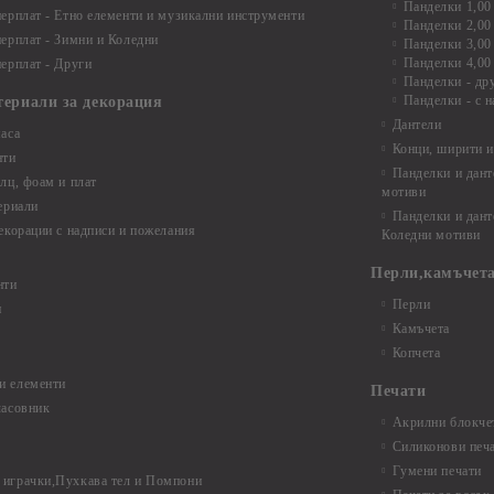
Панделки 1,00
ерплат - Етно елементи и музикални инструменти
Панделки 2,00
ерплат - Зимни и Коледни
Панделки 3,00
Панделки 4,00
ерплат - Други
Панделки - др
Панделки - с н
териали за декорация
Дантели
аса
Конци, ширити и
нти
Панделки и дант
лц, фоам и плат
мотиви
ериали
Панделки и дант
екорации с надписи и пожелания
Коледни мотиви
Перли,камъчета
нти
Перли
и
Камъчета
Копчета
и елементи
Печати
часовник
Акрилни блокчет
Силиконови печ
Гумени печати
играчки,Пухкава тел и Помпони