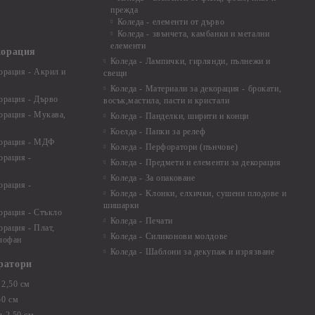
прежда
Коледа - елементи от дърво
Коледа - звънчета, камбанки и метални
елементи
корация
Коледа - Лампички, гирлянди, пълнежи и
орация - Акрил и
свещи
Коледа - Материали за декорация - брокати,
орация - Дърво
восък,мастила, пасти и кристали
орация - Мукава,
Коледа - Панделки, ширити и конци
Коелда - Папки за релеф
корация - МДФ
Коледа - Перфоратори (пънчове)
орация -
Коледа - Предмети и елементи за декорация
Коледа - За опаковане
орация -
Коледа - Kлонки, елхички, сушени плодове и
шишарки
орация - Стъкло
Коледа - Печати
орация - Плат,
Коледа - Силиконови молдове
елофан
Коледа - Шаблони за декупаж и изрязване
ратори
2,50 см
50 см