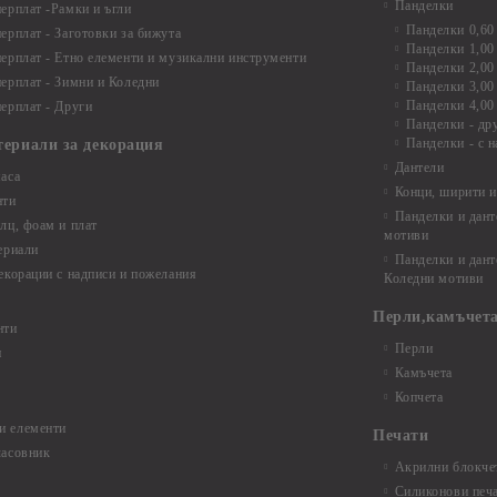
Панделки
ерплат -Рамки и ъгли
Панделки 0,60
ерплат - Заготовки за бижута
Панделки 1,00
ерплат - Етно елементи и музикални инструменти
Панделки 2,00
ерплат - Зимни и Коледни
Панделки 3,00
Панделки 4,00
ерплат - Други
Панделки - др
Панделки - с н
териали за декорация
Дантели
аса
Конци, ширити и
нти
Панделки и дант
лц, фоам и плат
мотиви
ериали
Панделки и дант
екорации с надписи и пожелания
Коледни мотиви
Перли,камъчета
нти
Перли
и
Камъчета
Копчета
и елементи
Печати
часовник
Акрилни блокчет
Силиконови печ