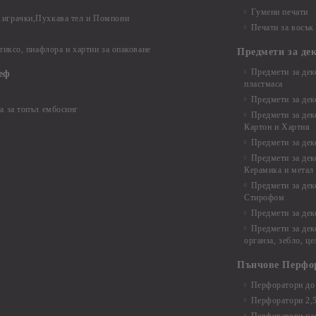
Гумени печати
играчки,Пухкава тел и Помпони
Печати за восък
 тиксо, пиафлора и хартии за опаковане
Предмети за де
Предмети за дек
еф
пластмаса
Предмети за дек
а за топъл ембосинг
Предмети за дек
Картон и Хартия
Предмети за де
Предмети за дек
Керамика и метал
Предмети за дек
Стирофом
Предмети за дек
Предмети за дек
органза, зебло, ц
Пънчове Перфо
Перфоратори до 
Перфоратори 2,