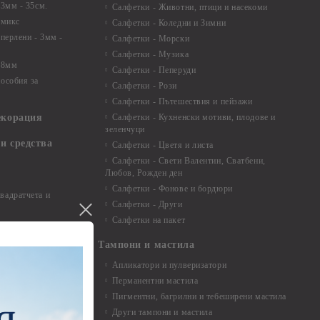
 3мм - 35см.
Салфетки - Животни, птици и насекоми
 микс
Салфетки - Коледни и Зимни
 перлени - 3мм -
Салфетки - Морски
Салфетки - Музика
 8мм
Салфетки - Пеперуди
особия за
Салфетки - Рози
Салфетки - Пътешествия и пейзажи
екорация
Салфетки - Кухненски мотиви, плодове и
зеленчуци
и средства
Салфетки - Цветя и листа
Салфетки - Свети Валентин, Сватбени,
Любов, Рожден ден
Салфетки - Фонове и бордюри
вадратчета и
Салфетки - Други
Салфетки на пакет
Тампони и мастила
Апликатори и пулверизатори
Перманентни мастила
Пигментни, багрилни и тебеширени мастила
Други тампони и мастила
- до 6,00 см