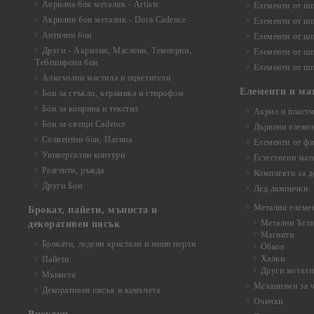
Акрилна боя металик - Artiste
Елементи от шп
Акрилни бои металик - Dora Cadence
Елементи от шп
Антични бои
Елементи от шп
Други - Акрилни, Маслени, Темперни,
Елементи от шп
Тебеширени бои
Елементи от шп
Алкохолни мастила и оцветители
Елементи и ма
Бои за стъкло, керамика и стирофом
Бои за коприна и текстил
Акрил и пластм
Бои за свещи Cadence
Дървени елеме
Солвентни бои, Патина
Елементи от фи
Универсални контури
Естествени мат
Реагенти, ръжда
Комплекти за д
Други Бои
Лед лампички
Метални елеме
Брокат, пайети, мъниста и
Метални Ъгл
декоративен пясък
Магнити
Брокати, ледени кристали и мини перли
Обков
Халки
Пайети
Други металн
Мъниста
Механизми за 
Декоративен пясък и камъчета
Очички