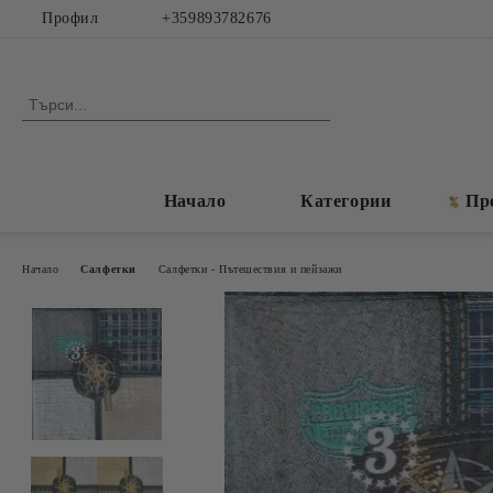
Профил
+359893782676
Начало
Категории
Пр
Начало
Салфетки
Салфетки - Пътешествия и пейзажи