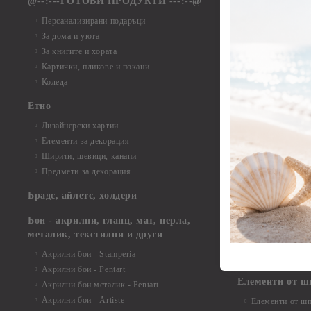
@--:---ГОТОВИ ПРОДУКТИ ---:--@
Елементи от б
Персанализирани подаръци
Елементи от би
За дома и уюта
Елементи от би
За книгите и хората
Елементи от би
Картички, пликове и покани
Елементи от би
Коледа
Елементи от би
Етно
Елементи от би
Дизайнерски хартии
Елементи от би
Елементи за декорация
Елементи от би
Ширити, шевици, канапи
Елементи от би
Предмети за декорация
Елементи от би
Елементи от би
Брадс, айлетс, холдери
съкровища и екс
Елементи от би
Бои - акрилни, гланц, мат, перла,
Елементи от би
металик, текстилни и други
Елементи от би
Акрилни бои - Stamperia
3D картички, ал
Акрилни бои - Pentart
Елементи от ш
Акрилни бои металик - Pentart
Акрилни бои - Artiste
Елементи от шп