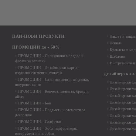
НАЙ-НОВИ ПРОДУКТИ
Лакове и защит
Лепила
ПРОМОЦИИ до - 50%
Краклета и ме
ПРОМОЦИИ - Силиконови молдове и
Шаблони
форми за отливки
Инструменти и
ПРОМОЦИИ - Дизайнерски хартии,
изрязани елементи, стикери
Дизайнерски х
ПРОМОЦИИ - Сатенени ленти, панделки,
Дизайнерски хар
шнурове, канап
Дизайнерски хар
ПРОМОЦИИ - Копчета, мъниста, брадс и
Дизайнерски хар
айлет
Дизайнерски ха
ПРОМОЦИИ - Бои
Дизайнерски хар
ПРОМОЦИИ - Предмети и елементи за
декорация
Дизайнерски ха
ПРОМОЦИИ - Салфетки
Дизайнерски ха
ПРОМОЦИИ - Хоби перфоратори,
Дизайнерски ха
инструменти и пособия