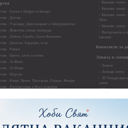
Квилинг ленти -
артия
Квилинг ленти -
ртия - Букви и Цифри за Банери
Квилинг ленти -
ртия - Детски
30см.
ртия - Училище, Дипломиране и Абитуриентски
Квилинг ленти -
ртия - Животни, птици, пеперуди
Инструменти и п
ртия - Любов, Сватба, Свети Валентин
квилинг
ртия - Дантели, бордюри, ъгли
Комплекти за д
ртия - Рамки
ртия - Цветя, листа и клони
Лепила и лепящ
ртия - За Жени
Лепила
ртия - За Мъже
Лепящи ленти
ртия - Морски
3D Повдигащи к
ртия - Къщи, Врати, Прозорци, Огради, Фенери
ленти
ртия - Пътешествия и Фото моменти
Магнити
тия - Такове, табелки, етикети
Велкро
ртия - Многопластови елементи
Силикон
ртия - Други
Фото ъгли
ртия - Готови композиции
Макраме
ртия - Микс елементи
ртия - Коледа и Зима
Макраме Основи 