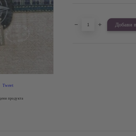
Добави в желани
Tweet
цени продукта