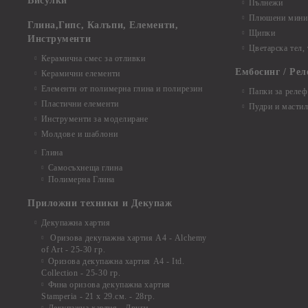
Висулки
Пълнежи
Плюшени мини 
Глина,Гипс, Калъпи, Елементи,
Щипки
Инструменти
Цветарска тел,
Керамична смес за отливки
Ембосинг / Рел
Керамични елементи
Елементи от полимерна глина и полирезин
Папки за релеф
Пластични елементи
Пудри и мастил
Инструменти за моделиране
Молдове и шаблони
Глина
Самосъхнеща глина
Полимерна Глина
Приложни техники и Декупаж
Декупажна хартия
Оризова декупажна хартия А4 - Alchemy
of Art - 25-30 гр.
Оризова декупажна хартия А4 - Itd.
Collection - 25-30 гр.
Фина оризова декупажна хартия
Stamperia - 21 х 29.см. - 28гр.