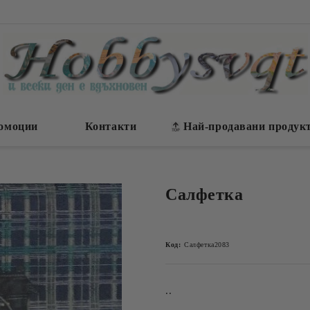
омоции
Контакти
Най-продавани продук
Салфетка
Код:
Салфетка2083
..