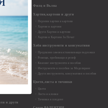
- 7,00 - 15,00 см
Филц и Вълна
- над 15,00 см
и материали
Хартии,картони и други
Перлени хартии и картони
Хартии и картони
и аксесоари
Други Хартии и картони
Хартии и Картони За Печат
Хоби инструменти и консумативи
Предпазни самовъзстановяващи подложки
, материали и
Режещи, пробиващи и релеф
Квилинг инструменти и пособия
и, химикали,
Инструменти и пособия за Моделиране
ци
Други инструменти, консумативи и пособия
Цветя,листа и тичинки
стери, химикали
Цветя
Листа и клонки
Тичинки и плодове
ели и други
Свети ВАЛЕНТИН