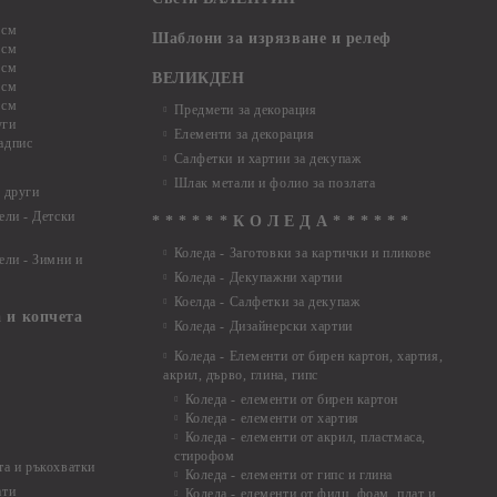
 см
Шаблони за изрязване и релеф
 см
 см
ВЕЛИКДЕН
 см
 см
Предмети за декорация
уги
Елементи за декорация
адпис
Салфетки и хартии за декупаж
Шлак метали и фолио за позлата
 други
ели - Детски
* * * * * * К О Л Е Д А * * * * * *
Коледа - Заготовки за картички и пликове
ели - Зимни и
Коледа - Декупажни хартии
Коелда - Салфетки за декупаж
 и копчета
Коледа - Дизайнерски хартии
Коледа - Eлементи от бирен картон, хартия,
акрил, дърво, глина, гипс
Коледа - елементи от бирен картон
Коледа - елементи от хартия
Коледа - елементи от акрил, пластмаса,
стирофом
а и ръкохватки
Коледа - елементи от гипс и глина
ати
Коледа - елементи от филц, фоам, плат и