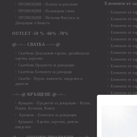
Елементи от х
ПРОМОЦИИ - Платна за рисуване
ПРОМОЦИИ - Полимерна глина
Елементи от ха
ПРОМОЦИИ - Метални Висулки за
Елементи от ха
Декорация и Бижута
Елементи от ха
Елементи от ха
OUTLET -50 % -60% -70%
Елементи от ха
@-->-- СВАТБА --<--@
Елементи от ха
Елементи от ха
Сватбени Декупажни хартии, дизайнерски
хартии, картони
Елементи от ха
Сватбени Предмети за декорация
Елементи от ха
Сватбени Елементи за декораци
Елементи от ха
Сватба - Перли, камъчета, панделки и
Елементи от ха
дантели
Елементи от ха
Елементи от ха
--<--@ КРЪЩЕНЕ @-->--
Елементи то хар
Кръщене - Предмети за декорация - Кутии,
Елементи от ха
Папки, Бутилки, Книги
Елементи от ха
Кръщене - Елементи за декорация
Елементи от ха
Кръщене - Хартии, картони, данели ,
Елементи от ха
панделки
Елементи от ха