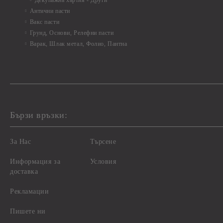
Декупажна хартия - Други
Антични пасти
Вакс пасти
Грунд, Основи, Релефни пасти
Варак, Шлак метал, Фолио, Пантна
Бързи връзки:
За Нас
Търсене
Информация за
Условия
доставка
Рекламации
Пишете ни