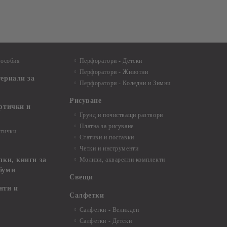
пособия
Перфоратори - Детски
Перфоратори - Животни
териали за
Перфоратори - Коледни и Зимни
Рисуване
артички и
Грунд и почистващи разтвори
Платна за рисуване
ртички
Стативи и поставки
Четки и инструменти
пки, книги за
Моливи, акварелни комплекти
буми
Свещи
нти и
Салфетки
Салфетки - Великден
Салфетки - Детски