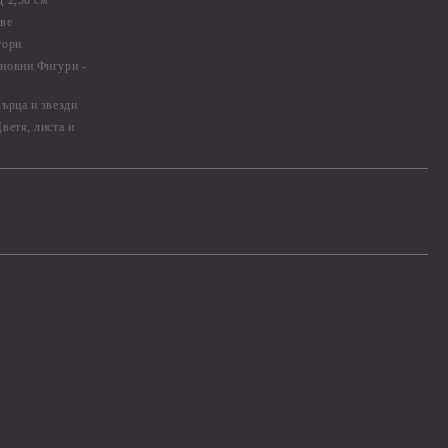
 2,50 см
ве
тори
новни Фигури -
ърца и звезди
ветя, листа и