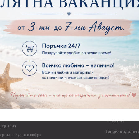
Макраме Основи 
ирен картон
Макраме Основи 
рен картон - Декоративни рамки
Макраме - Друг
рен картон - Надписи на български
Опаковки
рен картон - Ъгли и орнаменти
рен картон - Сватба
Мебелен обков 
рен картон - Училище, Дипломиране и Завършване
Дръжки
рен картон - Бебшки и Детски елементи
Закачалки
рен картон - Цветя и Животни
Крака за мебели
рен картон - Стиймпънк и Мъжки елементи
Други аксесоари
рен картон - Пътешестия - море, планина ,транспорт
инструменти
рен картон - Други
рен картон - За миниатюри, дълбоки рамки, бебешки
Моливи, маркер
лоадиращи кутии
пастели и восъ
рен картон - Коледа и Зима
Восъци
рен картон - Тематични комплекти
Маркери, флума
рен картон - Шейкър заготовки от бирен картон за
Моливи
буми, ръчно израбоени проекти
Пастели
перплат
Панделки, дант
ерплат - Букви и цифри