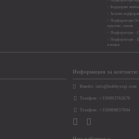
Перфоратори над
Бордюрни пънчо
Ъглови перфора
Перфоратори Ос
кръгове, овали
Перфоратори - С
Перфоратори - Ц
клонки
Информация за контакти:
Имейл:
info@hobbysvqt.com
Телефон:
+359893782676
Телефон:
+359888837004
Ние работим с