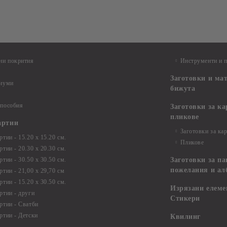
ни покрития
Инструменти и 
Заготовки и ма
диуми
бижута
 пособия
Заготовки за к
пликове
артии
Заготовки за ка
тии - 15.20 х 15.20 см.
Пликове
тии - 20.30 х 20.30 см.
тии - 30.50 х 30.50 см.
Заготовки за па
пожелания и ал
ртии - 21,00 х 29,70 см
тии - 15.20 x 30.50 см.
Изрязани елеме
ртии - други
Стикери
ртии - Сватби
ртии - Детски
Квилинг