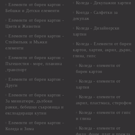
Коледа - Декупажни хартии
Елементи от бирен картон -
Бебшки и Детски елементи
Коелда - Салфетки за
декупаж
Елементи от бирен картон -
Цветя и Животни
Коледа - Дизайнерски
хартии
Елементи от бирен картон -
Стиймпънк и Мъжки
Коледа - Eлементи от бирен
елементи
картон, хартия, акрил, дърво,
глина, гипс
Елементи от бирен картон -
Пътешестия - море, планина
Коледа - елементи от
,транспорт
бирен картон
Елементи от бирен картон -
Коледа - елементи от
Други
хартия
Елементи от бирен картон -
Коледа - елементи от
За миниатюри, дълбоки
акрил, пластмаса, стирофом
рамки, бебешки съкровища и
Коледа - елементи от гипс
екслоадиращи кутии
и глина
Елементи от бирен картон -
Коледа - елементи от
Коледа и Зима
филц, фоам, плат и прежда