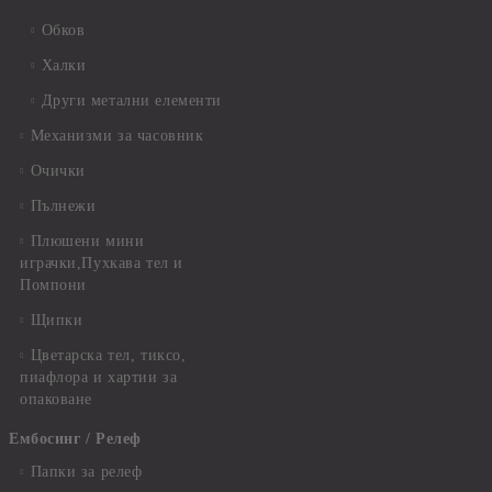
Обков
Халки
Други метални елементи
Механизми за часовник
Очички
Пълнежи
Плюшени мини
играчки,Пухкава тел и
Помпони
Щипки
Цветарска тел, тиксо,
пиафлора и хартии за
опаковане
Ембосинг / Релеф
Папки за релеф