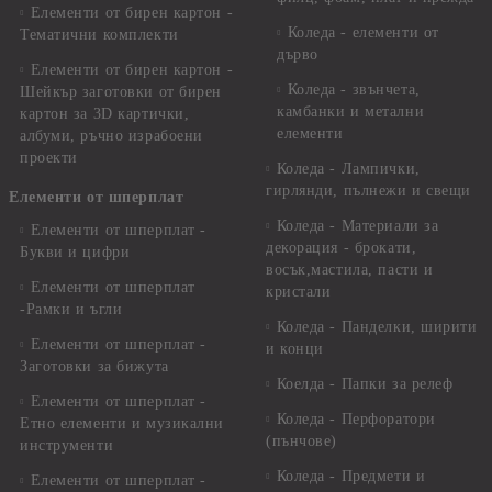
Елементи от бирен картон -
Коледа - елементи от
Тематични комплекти
дърво
Елементи от бирен картон -
Коледа - звънчета,
Шейкър заготовки от бирен
камбанки и метални
картон за 3D картички,
елементи
албуми, ръчно израбоени
проекти
Коледа - Лампички,
гирлянди, пълнежи и свещи
Елементи от шперплат
Коледа - Материали за
Елементи от шперплат -
декорация - брокати,
Букви и цифри
восък,мастила, пасти и
Елементи от шперплат
кристали
-Рамки и ъгли
Коледа - Панделки, ширити
Елементи от шперплат -
и конци
Заготовки за бижута
Коелда - Папки за релеф
Елементи от шперплат -
Коледа - Перфоратори
Етно елементи и музикални
(пънчове)
инструменти
Коледа - Предмети и
Елементи от шперплат -