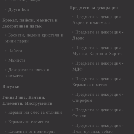
Предмети за декорация
Други Бои
Предмети за декорация -
Брокат, пайети, мъниста и
Акрил и пластмаса
декоративен пясък
Предмети за декорация -
Брокати, ледени кристали и
Дърво
мини перли
Предмети за декорация -
Пайети
Мукава, Картон и Хартия
Мъниста
Предмети за декорация -
МДФ
Декоративен пясък и
камъчета
Предмети за декорация -
Керамика и метал
Висулки
Предмети за декорация -
Глина,Гипс, Калъпи,
Стирофом
Елементи, Инструменти
Предмети за декорация -
Керамична смес за отливки
Стъкло
Керамични елементи
Предмети за декорация -
Елементи от полимерна
Плат, органза, зебло,