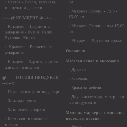
Сватба - Перли, камъчета,
см
панделки и дантели
Макраме Основи - 7,00 -
15,00 см
--<--@ КРЪЩЕНЕ @-->--
Макраме Основи - над 15,00
Кръщене - Предмети за
см
декорация - Кутии, Папки,
Бутилки, Книги
Макраме - Други материали
Кръщене - Елементи за
Опаковки
декорация
Мебелен обков и аксесоари
Кръщене - Хартии, картони,
данели , панделки
Дръжки
@--:---ГОТОВИ ПРОДУКТИ
Закачалки
---:--@
Крака за мебели
Персанализирани подаръци
Други аксесоари, материали
За дома и уюта
и инструменти
За книгите и хората
Моливи, маркери, химикали,
пастели и восъци
Картички, пликове и
покани
Восъци