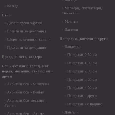
Коледа
Маркери, флумастери,
химикали
Етно
Моливи
Дизайнерски хартии
Пастели
Елементи за декорация
Панделки, дантели и други
Ширити, шевици, канапи
Панделки
Предмети за декорация
Панделки 0,60 см
Брадс, айлетс, холдери
Панделки 1,00 см
Бои - акрилни, гланц, мат,
перла, металик, текстилни и
Панделки 2,00 см
други
Панделки 3,00 см
Акрилни бои - Stamperia
Панделки 4,00 см
Акрилни бои - Pentart
Панделки - други
Акрилни бои металик -
Панделки - с надпис
Pentart
Дантели
Акрилни бои - Artiste