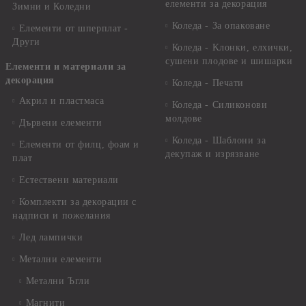
елементи за декорация
Зимни и Коледни
Коледа - За опаковане
Елементи от шперплат -
Други
Коледа - Kлонки, елхички,
сушени плодове и шишарки
Елементи и материали за
декорация
Коледа - Печати
Акрил и пластмаса
Коледа - Силиконови
молдове
Дървени елементи
Коледа - Шаблони за
Елементи от филц, фоам и
декупаж и изрязване
плат
Естествени материали
Комплекти за декорации с
надписи и пожелания
Лед лампички
Метални елементи
Метални Ъгли
Магнити