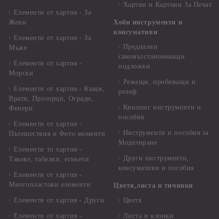
Хартии и Картони За Печат
Елементи от хартия - За
Жени
Хоби инструменти и
консумативи
Елементи от хартия - За
Предпазни
Мъже
самовъзстановяващи
Елементи от хартия -
подложки
Морски
Режещи, пробиващи и
Елементи от хартия - Къщи,
релеф
Врати, Прозорци, Огради,
Квилинг инструменти и
Фенери
пособия
Елементи от хартия -
Инструменти и пособия за
Пътешествия и Фото моменти
Моделиране
Елементи то хартия -
Други инструменти,
Такове, табелки, етикети
консумативи и пособия
Елементи от хартия -
Многопластови елементи
Цветя,листа и тичинки
Елементи от хартия - Други
Цветя
Елементи от хартия -
Листа и клонки