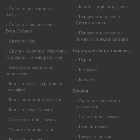
Конци, ширити и други
Акрилна боя металик -
Artiste
Панделки и дантели -
Детски мотиви
Акрилни бои металик -
Dora Cadence
Панделки и дантели -
Зимни и Коледни мотиви
Антични бои
Перли,камъчета и копчета
Други - Акрилни, Маслени,
Темперни, Тебеширени бои
Перли
Алкохолни мастила и
Камъчета
оцветители
Копчета
Бои за стъкло, керамика и
стирофом
Печати
Бои за коприна и текстил
Акрилни блокчета и
ръкохватки
Бои за свещи Cadence
Силиконови печати
Солвентни бои, Патина
Гумени печати
Универсални контури
Печати за восък
Реагенти, ръжда