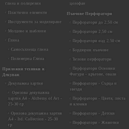
глина и полирезин
целофан
Пластични елементи
Пънчове Перфоратори
Инструменти за моделиране
Перфоратори до 2,50 см
Молдове и шаблони
Перфоратори 2,50 см
Глина
Перфоратори над 2,50 см
Самосъхнеща глина
Бордюрни пънчове
Полимерна Глина
Ъглови перфоратори
Перфоратори Основни
Приложни техники и
Фигури - кръгове, овали
Декупаж
Декупажна хартия
Перфоратори - Сърца и
звезди
Оризова декупажна
хартия А4 - Alchemy of Art -
Перфоратори - Цветя, листа
25-30 гр.
и клонки
Оризова декупажна хартия
Перфоратори - Детски
А4 - Itd. Collection - 25-30
Перфоратори - Животни
гр.