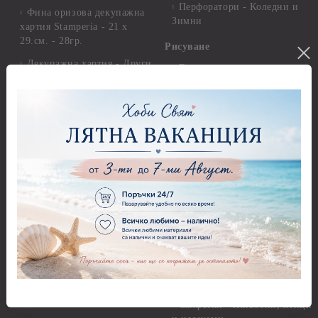
Перфоратори - Коледни и
Фина оризова декупажна
Зимни
хартия Stamperia - 21 х
29.см. - 28гр.
Рисуване
Декупажна хартия - Други
Грунд и почистващи
разтвори
Антични пасти
Платна за рисуване
Вакс пасти
Стативи и поставки
Грунд, Основи, Релефни
пасти
Четки и инструменти
Варак, Шлак метал, Фолио,
Моливи, акварелни
Пантна
комплекти
Лакове и защитни покрития
Свещи
Лепила
Салфетки
Краклета и медиуми
Салфетки - Великден
Шаблони
Салфетки - Детски
Инструменти и пособия
Салфетки - Животни, птици