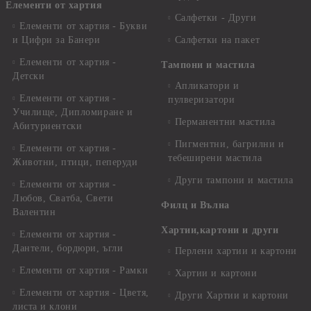
Елементи от хартия
Салфетки - Други
Елементи от хартия - Букви
и Цифри за Банери
Салфетки на пакет
Елементи от хартия -
Тампони и мастила
Детски
Апликатори и
Елементи от хартия -
пулверизатори
Училище, Дипломиране и
Перманентни мастила
Абитуриентски
Пигментни, багрилни и
Елементи от хартия -
тебеширени мастила
Животни, птици, пеперуди
Други тампони и мастила
Елементи от хартия -
Любов, Сватба, Свети
Филц и Вълна
Валентин
Хартии,картони и други
Елементи от хартия -
Дантели, бордюри, ъгли
Перлени хартии и картони
Елементи от хартия - Рамки
Хартии и картони
Елементи от хартия - Цветя,
Други Хартии и картони
листа и клони