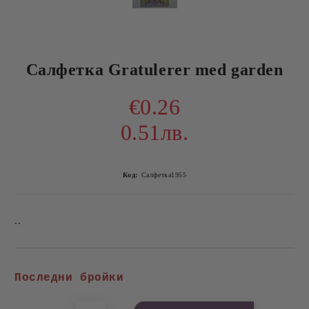
Салфетка Gratulerer med garden
€0.26
0.51лв.
Код:
Салфетка1955
..
Добави в желани
Последни бройки