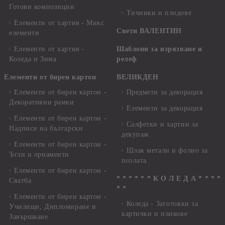
Готови композиции
Тичинки и плодове
Елементи от хартия - Микс
Свети ВАЛЕНТИН
елементи
Елементи от хартия -
Шаблони за изрязване и
Коледа и Зима
релеф
Елементи от бирен картон
ВЕЛИКДЕН
Елементи от бирен картон -
Предмети за декорация
Декоративни рамки
Елементи за декорация
Елементи от бирен картон -
Салфетки и хартии за
Надписи на български
декупаж
Елементи от бирен картон -
Шлак метали и фолио за
Ъгли и орнаменти
позлата
Елементи от бирен картон -
* * * * * * К О Л Е Д А * * * *
Сватба
* *
Елементи от бирен картон -
Коледа - Заготовки за
Училище, Дипломиране и
картички и пликове
Завършване