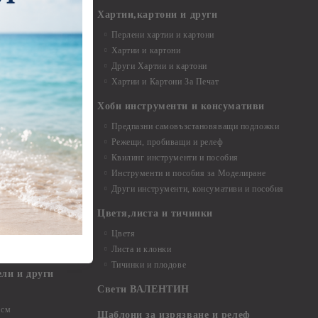
и материали
Хартии,картони и други
Перлени хартии и картони
Хартии и картони
и аксесоари
Други Хартии и картони
Хартии и Картони За Печат
Хоби инструменти и консумативи
Предпазни самовъзстановяващи подложки
, материали и
Режещи, пробиващи и релеф
Квилинг инструменти и пособия
и, химикали,
Инструменти и пособия за Моделиране
ци
Други инструменти, консумативи и пособия
Цветя,листа и тичинки
стери, химикали
Цветя
Листа и клонки
Тичинки и плодове
ели и други
Свети ВАЛЕНТИН
 см
Шаблони за изрязване и релеф