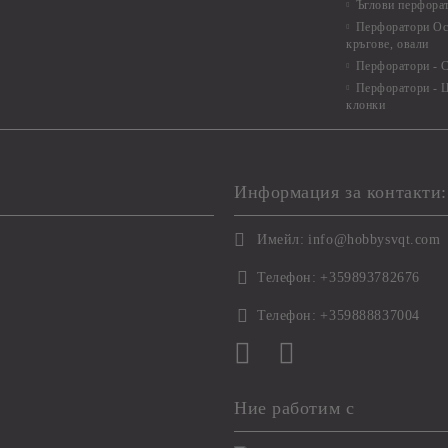
Ъглови перфора
Перфоратори Ос
кръгове, овали
Перфоратори - С
Перфоратори - Ц
клонки
Информация за контакти:
Имейл:
info@hobbysvqt.com
Телефон:
+359893782676
Телефон:
+359888837004
Ние работим с