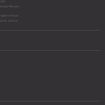
тори
новни Фигури -
ърца и звезди
ветя, листа и