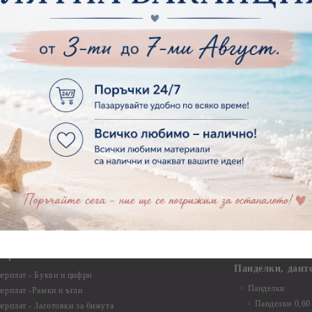
рен картон - Декоративни рамки
Макраме - Друг
рен картон - Надписи на български
Опаковки
рен картон - Ъгли и орнаменти
рен картон - Сватба
Мебелен обков 
рен картон - Училище, Дипломиране и Завършване
Дръжки
рен картон - Бебшки и Детски елементи
Закачалки
рен картон - Цветя и Животни
Крака за мебели
рен картон - Стиймпънк и Мъжки елементи
Други аксесоари
рен картон - Пътешестия - море, планина ,транспорт
инструменти
рен картон - Други
рен картон - За миниатюри, дълбоки рамки, бебешки
Моливи, маркер
лоадиращи кутии
пастели и восъ
рен картон - Коледа и Зима
Восъци
рен картон - Тематични комплекти
Маркери, флума
рен картон - Шейкър заготовки от бирен картон за
Моливи
буми, ръчно израбоени проекти
Пастели
перплат
Панделки, дант
ерплат - Букви и цифри
Панделки
ерплат -Рамки и ъгли
Панделки 0,60
ерплат - Заготовки за бижута