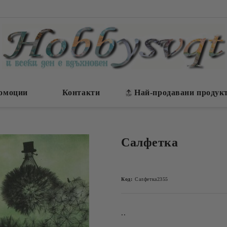
омоции
Контакти
Най-продавани продук
Салфетка
Код:
Салфетка2355
..