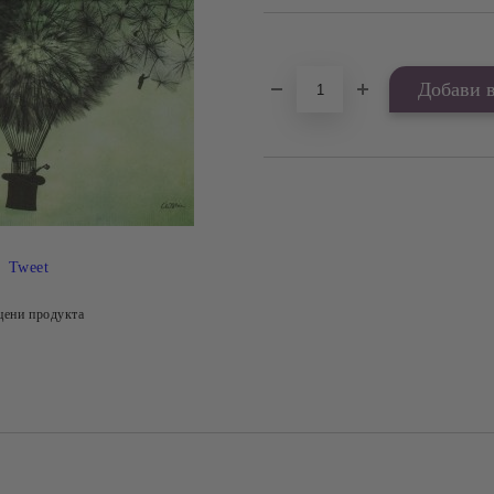
Добави в желани
Tweet
цени продукта