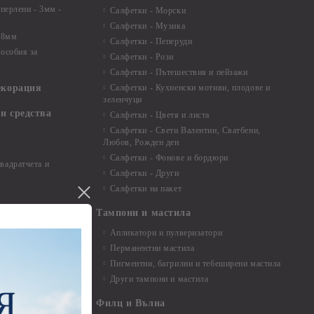
 перлени - 3мм -
Салфетки - Морски
Салфетки - Музика
 8мм
Салфетки - Пеперуди
особия за
Салфетки - Рози
Салфетки - Пътешествия и пейзажи
екорация
Салфетки - Кухненски мотиви, плодове и
зеленчуци
и средства
Салфетки - Цветя и листа
Салфетки - Свети Валентин, Сватбени,
Любов, Рожден ден
Салфетки - Фонове и бордюри
вадратчета и
Салфетки - Други
Салфетки на пакет
Тампони и мастила
Апликатори и пулверизатори
Перманентни мастила
Пигментни, багрилни и тебеширени мастила
Други тампони и мастила
- до 6,00 см
- 7,00 - 15,00 см
Филц и Вълна
- над 15,00 см