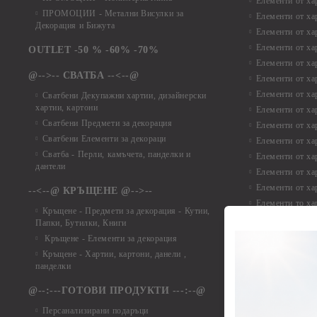
Елементи от ха
ПРОМОЦИИ - Метални Висулки за
Елементи от ха
Декорация и Бижута
Елементи от ха
Елементи от ха
OUTLET -50 % -60% -70%
Елементи от ха
@-->-- СВАТБА --<--@
Елементи от ха
Елементи от ха
Сватбени Декупажни хартии, дизайнерски
хартии, картони
Елементи от ха
Сватбени Предмети за декорация
Елементи от ха
Сватбени Елементи за декораци
Елементи от ха
Сватба - Перли, камъчета, панделки и
Елементи от ха
дантели
Елементи от ха
Елементи от ха
--<--@ КРЪЩЕНЕ @-->--
Елементи то хар
Кръщене - Предмети за декорация - Кутии,
Елементи от ха
Папки, Бутилки, Книги
Елементи от ха
Кръщене - Елементи за декорация
Елементи от ха
Кръщене - Хартии, картони, данели ,
Елементи от ха
панделки
Елементи от ха
@--:---ГОТОВИ ПРОДУКТИ ---:--@
Елементи от б
Персанализирани подаръци