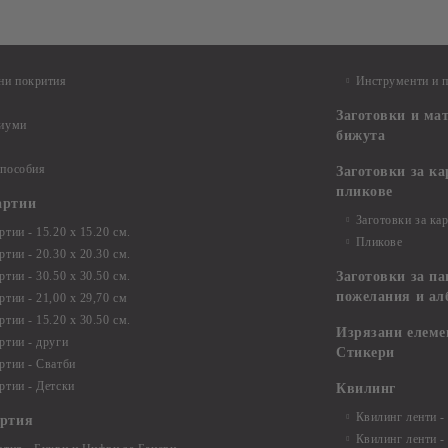
ни покрития
Инструменти и 
Заготовки и ма
диуми
бижута
 пособия
Заготовки за к
пликове
артии
Заготовки за ка
тии - 15.20 х 15.20 см.
Пликове
тии - 20.30 х 20.30 см.
тии - 30.50 х 30.50 см.
Заготовки за па
пожелания и ал
ртии - 21,00 х 29,70 см
тии - 15.20 x 30.50 см.
Изрязани елеме
ртии - други
Стикери
ртии - Сватби
ртии - Детски
Квилинг
Квилинг ленти -
артия
Квилинг ленти -