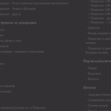
Панделки 1,00
ерплат - Етно елементи и музикални инструменти
Панделки 2,00
ерплат - Зимни и Коледни
Панделки 3,00
Панделки 4,00
ерплат - Други
Панделки - др
Панделки - с н
териали за декорация
Дантели
аса
Конци, ширити и
нти
Панделки и дант
лц, фоам и плат
мотиви
ериали
Панделки и дант
екорации с надписи и пожелания
Коледни мотиви
Перли,камъчета
нти
Перли
и
Камъчета
Копчета
и елементи
Печати
часовник
Акрилни блокчет
Силиконови печ
Гумени печати
играчки,Пухкава тел и Помпони