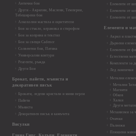
Антични бои
Елементи от шп
Други - Акрилни, Маслени, Темперни,
Елементи от шп
Тебеширени бои
Елементи от шп
Алкохолни мастила и оцветители
Елементи и ма
Бои за стъкло, керамика и стирофом
Бои за коприна и текстил
Акрил и пластм
Бои за свещи Cadence
Дървени елеме
Солвентни бои, Патина
Елементи от фи
Универсални контури
Естествени мат
Реагенти, ръжда
Комплекти за д
Други Бои
Лед лампички
Метални елеме
Брокат, пайети, мъниста и
Метални Ъгл
декоративен пясък
Магнити
Брокати, ледени кристали и мини перли
Обков
Халки
Пайети
Други металн
Мъниста
Механизми за 
Декоративен пясък и камъчета
Очички
Висулки
Пълнежи
Плюшени мини 
Глина,Гипс, Калъпи, Елементи,