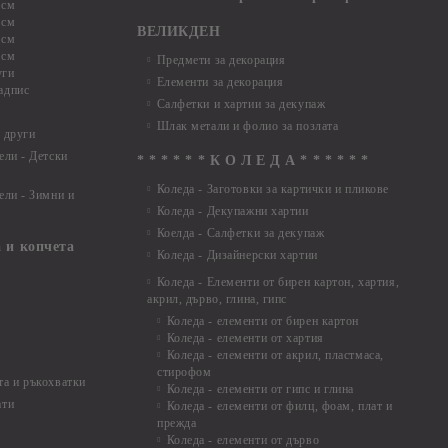
 см
 см
ВЕЛИКДЕН
 см
 см
Предмети за декорация
уги
Елементи за декорация
адпис
Салфетки и хартии за декупаж
Шлак метали и фолио за позлата
 други
ели - Детски
* * * * * * К О Л Е Д А * * * * * *
Коледа - Заготовки за картички и пликове
ели - Зимни и
Коледа - Декупажни хартии
Коелда - Салфетки за декупаж
 и копчета
Коледа - Дизайнерски хартии
Коледа - Eлементи от бирен картон, хартия,
акрил, дърво, глина, гипс
Коледа - елементи от бирен картон
Коледа - елементи от хартия
Коледа - елементи от акрил, пластмаса,
стирофом
а и ръкохватки
Коледа - елементи от гипс и глина
ати
Коледа - елементи от филц, фоам, плат и
прежда
Коледа - елементи от дърво