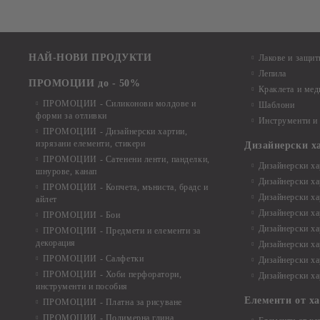
НАЙ-НОВИ ПРОДУКТИ
Лакове и защит
Лепила
ПРОМОЦИИ до - 50%
Краклета и ме
ПРОМОЦИИ - Силиконови молдове и
Шаблони
форми за отливки
Инструменти и
ПРОМОЦИИ - Дизайнерски хартии,
изрязани елементи, стикери
Дизайнерски х
ПРОМОЦИИ - Сатенени ленти, панделки,
Дизайнерски хар
шнурове, канап
Дизайнерски хар
ПРОМОЦИИ - Копчета, мъниста, брадс и
Дизайнерски хар
айлет
Дизайнерски ха
ПРОМОЦИИ - Бои
Дизайнерски хар
ПРОМОЦИИ - Предмети и елементи за
декорация
Дизайнерски ха
ПРОМОЦИИ - Салфетки
Дизайнерски ха
ПРОМОЦИИ - Хоби перфоратори,
Дизайнерски ха
инструменти и пособия
Елементи от х
ПРОМОЦИИ - Платна за рисуване
ПРОМОЦИИ - Полимерна глина