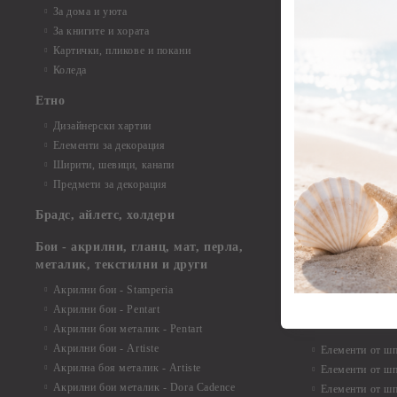
Елементи от би
За дома и уюта
Елементи от би
За книгите и хората
Елементи от би
Картички, пликове и покани
Елементи от би
Коледа
Елементи от би
Етно
Елементи от би
Дизайнерски хартии
Елементи от би
Елементи за декорация
Елементи от би
Ширити, шевици, канапи
Елементи от би
Предмети за декорация
Елементи от би
Елементи от би
Брадс, айлетс, холдери
съкровища и екс
Елементи от би
Бои - акрилни, гланц, мат, перла,
Елементи от би
металик, текстилни и други
Елементи от би
Акрилни бои - Stamperia
3D картички, ал
Акрилни бои - Pentart
Елементи от ш
Акрилни бои металик - Pentart
Акрилни бои - Artiste
Елементи от шп
Акрилна боя металик - Artiste
Елементи от шп
Акрилни бои металик - Dora Cadence
Елементи от шп