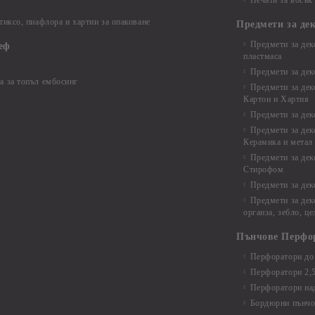
Печати за восък
 тиксо, пиафлора и хартии за опаковане
Предмети за де
Предмети за дек
еф
пластмаса
Предмети за дек
а за топъл ембосинг
Предмети за дек
Картон и Хартия
Предмети за де
Предмети за дек
Керамика и метал
Предмети за дек
Стирофом
Предмети за дек
Предмети за дек
органза, зебло, ц
Пънчове Перфо
Перфоратори до 
Перфоратори 2,
Перфоратори над
Бордюрни пънчо