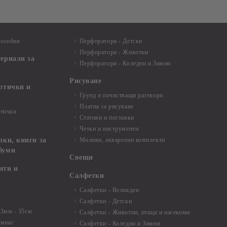
пособия
Перфоратори - Детски
Перфоратори - Животни
териали за
Перфоратори - Коледни и Зимни
Рисуване
артички и
Грунд и почистващи разтвори
Платна за рисуване
ртички
Стативи и поставки
Четки и инструменти
пки, книги за
Моливи, акварелни комплекти
буми
Свещи
нти и
Салфетки
Салфетки - Великден
Салфетки - Детски
 3мм - 35см.
Салфетки - Животни, птици и насекоми
 микс
Салфетки - Коледни и Зимни