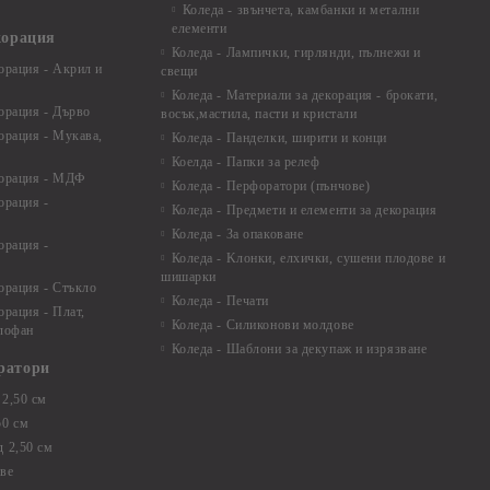
Коледа - звънчета, камбанки и метални
елементи
корация
Коледа - Лампички, гирлянди, пълнежи и
орация - Акрил и
свещи
Коледа - Материали за декорация - брокати,
орация - Дърво
восък,мастила, пасти и кристали
орация - Мукава,
Коледа - Панделки, ширити и конци
Коелда - Папки за релеф
корация - МДФ
Коледа - Перфоратори (пънчове)
орация -
Коледа - Предмети и елементи за декорация
Коледа - За опаковане
орация -
Коледа - Kлонки, елхички, сушени плодове и
шишарки
орация - Стъкло
Коледа - Печати
орация - Плат,
Коледа - Силиконови молдове
елофан
Коледа - Шаблони за декупаж и изрязване
ратори
2,50 см
50 см
 2,50 см
ве