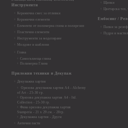
Щипки
Инструменти
Цветарска тел,
Керамична смес за отливки
Ембосинг / Рел
Керамични елементи
Елементи от полимерна глина и полирезин
Папки за релеф
Пластични елементи
Пудри и мастил
Инструменти за моделиране
Молдове и шаблони
Глина
Самосъхнеща глина
Полимерна Глина
Приложни техники и Декупаж
Декупажна хартия
Оризова декупажна хартия А4 - Alchemy
of Art - 25-30 гр.
Оризова декупажна хартия А4 - Itd.
Collection - 25-30 гр.
Фина оризова декупажна хартия
Stamperia - 21 х 29.см. - 28гр.
Декупажна хартия - Други
Антични пасти