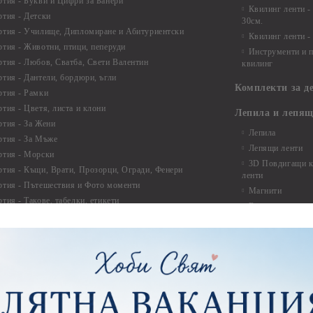
ртия - Букви и Цифри за Банери
Квилинг ленти -
ртия - Детски
30см.
ртия - Училище, Дипломиране и Абитуриентски
Квилинг ленти -
ртия - Животни, птици, пеперуди
Инструменти и п
ртия - Любов, Сватба, Свети Валентин
квилинг
ртия - Дантели, бордюри, ъгли
Комплекти за д
ртия - Рамки
ртия - Цветя, листа и клони
Лепила и лепящ
ртия - За Жени
Лепила
ртия - За Мъже
Лепящи ленти
ртия - Морски
3D Повдигащи к
ртия - Къщи, Врати, Прозорци, Огради, Фенери
ленти
ртия - Пътешествия и Фото моменти
Магнити
тия - Такове, табелки, етикети
Велкро
ртия - Многопластови елементи
Силикон
ртия - Други
Фото ъгли
ртия - Готови композиции
Макраме
ртия - Микс елементи
ртия - Коледа и Зима
Макраме Основи 
Макраме Основи 
ирен картон
Макраме Основи 