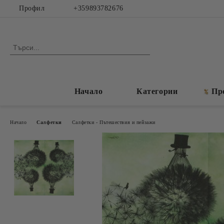
Профил
+359893782676
Начало
Категории
Пр
Начало
Салфетки
Салфетки - Пътешествия и пейзажи