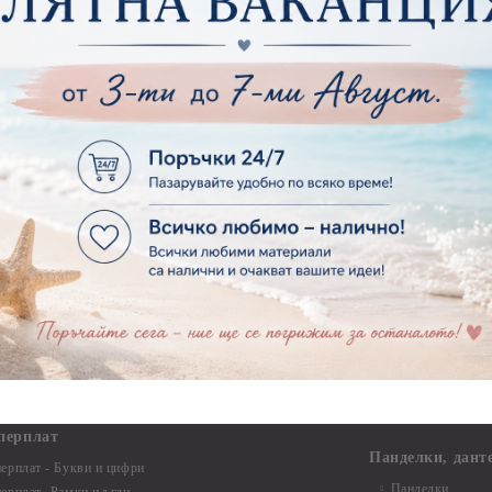
Макраме Основи 
ирен картон
Макраме Основи 
рен картон - Декоративни рамки
Макраме - Друг
рен картон - Надписи на български
Опаковки
рен картон - Ъгли и орнаменти
рен картон - Сватба
Мебелен обков 
рен картон - Училище, Дипломиране и Завършване
Дръжки
рен картон - Бебшки и Детски елементи
Закачалки
рен картон - Цветя и Животни
Крака за мебели
рен картон - Стиймпънк и Мъжки елементи
Други аксесоари
рен картон - Пътешестия - море, планина ,транспорт
инструменти
рен картон - Други
рен картон - За миниатюри, дълбоки рамки, бебешки
Моливи, маркер
лоадиращи кутии
пастели и восъ
рен картон - Коледа и Зима
Восъци
рен картон - Тематични комплекти
Маркери, флума
рен картон - Шейкър заготовки от бирен картон за
Моливи
буми, ръчно израбоени проекти
Пастели
перплат
Панделки, дант
ерплат - Букви и цифри
Панделки