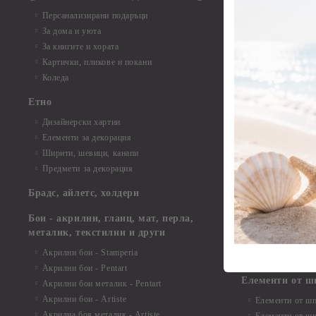
Елементи от б
Персанализирани подаръци
Елементи от би
За дома и уюта
Елементи от би
За книгите и хората
Елементи от би
Картички, пликове и покани
Елементи от би
Коледа
Елементи от би
Етно
Елементи от би
Дизайнерски хартии
Елементи от би
Елементи за декорация
Елементи от би
Ширити, шевици, канапи
Елементи от би
Предмети за декорация
Елементи от би
Елементи от би
Брадс, айлетс, холдери
съкровища и екс
Елементи от би
Бои - акрилни, гланц, мат, перла,
Елементи от би
металик, текстилни и други
Елементи от би
Акрилни бои - Stamperia
3D картички, ал
Акрилни бои - Pentart
Елементи от ш
Акрилни бои металик - Pentart
Акрилни бои - Artiste
Елементи от шп
Акрилна боя металик - Artiste