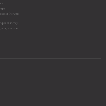
ве
тори
новни Фигури -
ърца и звезди
ветя, листа и