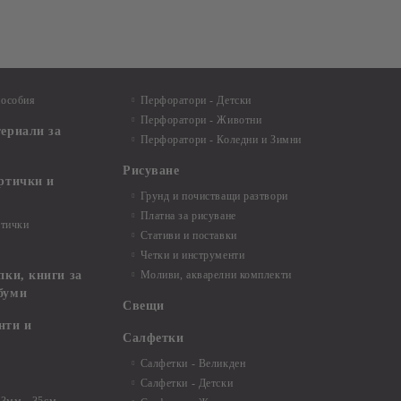
пособия
Перфоратори - Детски
Перфоратори - Животни
териали за
Перфоратори - Коледни и Зимни
Рисуване
артички и
Грунд и почистващи разтвори
Платна за рисуване
ртички
Стативи и поставки
Четки и инструменти
пки, книги за
Моливи, акварелни комплекти
буми
Свещи
нти и
Салфетки
Салфетки - Великден
Салфетки - Детски