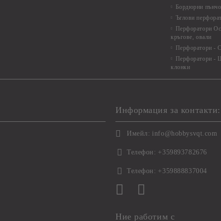
Бордюрни пънчо
Ъглови перфора
Перфоратори Ос
кръгове, овали
Перфоратори - С
Перфоратори - Ц
клонки
Информация за контакти:
Имейл:
info@hobbysvqt.com
Телефон:
+359893782676
Телефон:
+359888837004
Ние работим с