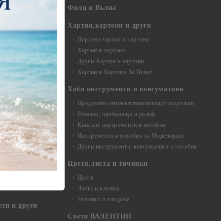
- 7,00 - 15,00 см
Филц и Вълна
- над 15,00 см
и материали
Хартии,картони и други
Перлени хартии и картони
Хартии и картони
и аксесоари
Други Хартии и картони
Хартии и Картони За Печат
Хоби инструменти и консумативи
Предпазни самовъзстановяващи подложки
, материали и
Режещи, пробиващи и релеф
Квилинг инструменти и пособия
и, химикали,
Инструменти и пособия за Моделиране
ци
Други инструменти, консумативи и пособия
Цветя,листа и тичинки
стери, химикали
Цветя
Листа и клонки
Тичинки и плодове
ели и други
Свети ВАЛЕНТИН