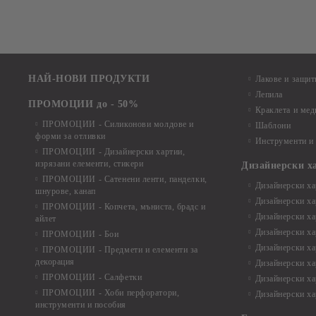
НАЙ-НОВИ ПРОДУКТИ
Лакове и защит
Лепила
ПРОМОЦИИ до - 50%
Краклета и ме
ПРОМОЦИИ - Силиконови молдове и
Шаблони
форми за отливки
Инструменти и
ПРОМОЦИИ - Дизайнерски хартии,
изрязани елементи, стикери
Дизайнерски х
ПРОМОЦИИ - Сатенени ленти, панделки,
Дизайнерски хар
шнурове, канап
Дизайнерски хар
ПРОМОЦИИ - Копчета, мъниста, брадс и
Дизайнерски хар
айлет
Дизайнерски ха
ПРОМОЦИИ - Бои
Дизайнерски хар
ПРОМОЦИИ - Предмети и елементи за
декорация
Дизайнерски ха
ПРОМОЦИИ - Салфетки
Дизайнерски ха
ПРОМОЦИИ - Хоби перфоратори,
Дизайнерски ха
инструменти и пособия