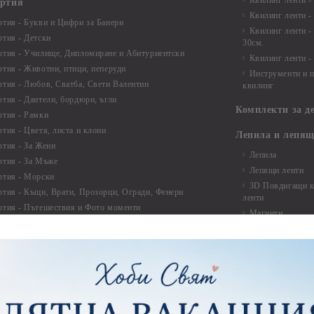
Квилинг ленти -
артия
Квилинг ленти -
ртия - Букви и Цифри за Банери
Квилинг ленти -
ртия - Детски
30см.
ртия - Училище, Дипломиране и Абитуриентски
Квилинг ленти -
ртия - Животни, птици, пеперуди
Инструменти и п
ртия - Любов, Сватба, Свети Валентин
квилинг
ртия - Дантели, бордюри, ъгли
Комплекти за д
ртия - Рамки
ртия - Цветя, листа и клони
Лепила и лепящ
ртия - За Жени
Лепила
ртия - За Мъже
Лепящи ленти
ртия - Морски
3D Повдигащи к
ртия - Къщи, Врати, Прозорци, Огради, Фенери
ленти
ртия - Пътешествия и Фото моменти
Магнити
тия - Такове, табелки, етикети
Велкро
ртия - Многопластови елементи
Силикон
ртия - Други
Фото ъгли
ртия - Готови композиции
Макраме
ртия - Микс елементи
ртия - Коледа и Зима
Макраме Основи 