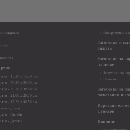
ни покрития
Инструменти и 
Заготовки и ма
диуми
бижута
 пособия
Заготовки за к
пликове
артии
Заготовки за ка
тии - 15.20 х 15.20 см.
Пликове
тии - 20.30 х 20.30 см.
тии - 30.50 х 30.50 см.
Заготовки за па
пожелания и ал
ртии - 21,00 х 29,70 см
тии - 15.20 x 30.50 см.
Изрязани елеме
ртии - други
Стикери
ртии - Сватби
ртии - Детски
Квилинг