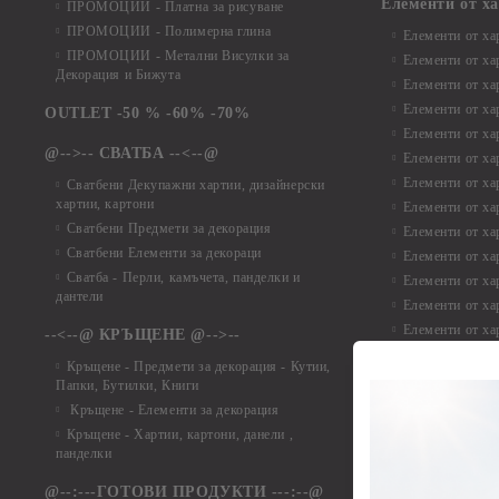
Елементи от х
ПРОМОЦИИ - Платна за рисуване
ПРОМОЦИИ - Полимерна глина
Елементи от ха
ПРОМОЦИИ - Метални Висулки за
Елементи от ха
Декорация и Бижута
Елементи от ха
Елементи от ха
OUTLET -50 % -60% -70%
Елементи от ха
@-->-- СВАТБА --<--@
Елементи от ха
Елементи от ха
Сватбени Декупажни хартии, дизайнерски
хартии, картони
Елементи от ха
Сватбени Предмети за декорация
Елементи от ха
Сватбени Елементи за декораци
Елементи от ха
Сватба - Перли, камъчета, панделки и
Елементи от ха
дантели
Елементи от ха
Елементи от ха
--<--@ КРЪЩЕНЕ @-->--
Елементи то хар
Кръщене - Предмети за декорация - Кутии,
Елементи от ха
Папки, Бутилки, Книги
Елементи от ха
Кръщене - Елементи за декорация
Елементи от ха
Кръщене - Хартии, картони, данели ,
Елементи от ха
панделки
Елементи от ха
@--:---ГОТОВИ ПРОДУКТИ ---:--@