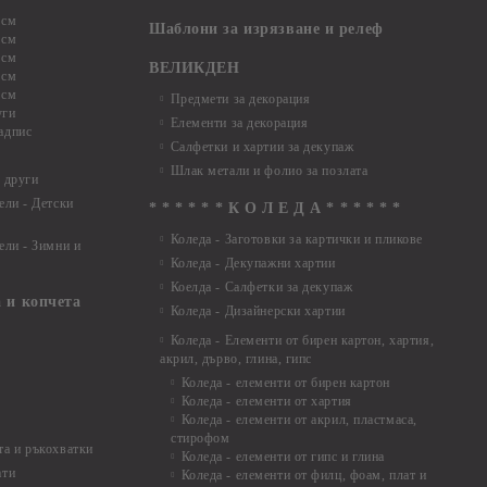
 см
Шаблони за изрязване и релеф
 см
 см
ВЕЛИКДЕН
 см
 см
Предмети за декорация
уги
Елементи за декорация
адпис
Салфетки и хартии за декупаж
Шлак метали и фолио за позлата
 други
ели - Детски
* * * * * * К О Л Е Д А * * * * * *
Коледа - Заготовки за картички и пликове
ели - Зимни и
Коледа - Декупажни хартии
Коелда - Салфетки за декупаж
 и копчета
Коледа - Дизайнерски хартии
Коледа - Eлементи от бирен картон, хартия,
акрил, дърво, глина, гипс
Коледа - елементи от бирен картон
Коледа - елементи от хартия
Коледа - елементи от акрил, пластмаса,
стирофом
а и ръкохватки
Коледа - елементи от гипс и глина
ати
Коледа - елементи от филц, фоам, плат и