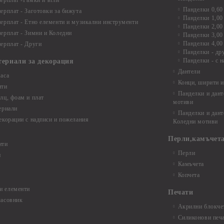
ерплат -Рамки и ъгли
Панделки 0,60
ерплат - Заготовки за бижута
Панделки 1,00
ерплат - Етно елементи и музикални инструменти
Панделки 2,00
ерплат - Зимни и Коледни
Панделки 3,00
Панделки 4,00
ерплат - Други
Панделки - др
Панделки - с н
териали за декорация
Дантели
аса
Конци, ширити и
нти
Панделки и дант
лц, фоам и плат
мотиви
ериали
Панделки и дант
екорации с надписи и пожелания
Коледни мотиви
Перли,камъчета
нти
Перли
и
Камъчета
Копчета
и елементи
Печати
часовник
Акрилни блокчет
Силиконови печ