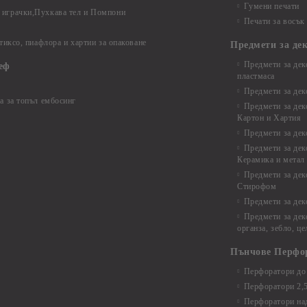
Гумени печати
играчки,Пухкава тел и Помпони
Печати за восък
 тиксо, пиафлора и хартии за опаковане
Предмети за де
Предмети за дек
еф
пластмаса
Предмети за дек
а за топъл ембосинг
Предмети за дек
Картон и Хартия
Предмети за де
Предмети за дек
Керамика и метал
Предмети за дек
Стирофом
Предмети за дек
Предмети за дек
органза, зебло, ц
Пънчове Перфо
Перфоратори до 
Перфоратори 2,
Перфоратори над