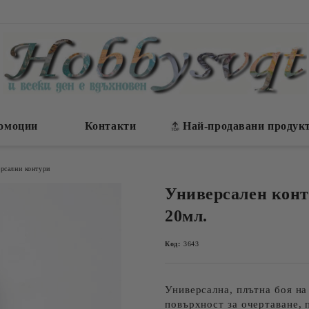
омоции
Контакти
Най-продавани продук
рсални контури
Универсален конту
20мл.
Код:
3643
Универсална, плътна боя на
повърхност за очертаване, 