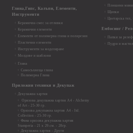
Плюшени мини 
Глина,Гипс, Калъпи, Елементи,
Щипки
Инструменти
Цветарска тел,
Керамична смес за отливки
Ембосинг / Рел
Керамични елементи
Елементи от полимерна глина и полирезин
Папки за релеф
Пластични елементи
Пудри и мастил
Инструменти за моделиране
Молдове и шаблони
Глина
Самосъхнеща глина
Полимерна Глина
Приложни техники и Декупаж
Декупажна хартия
Оризова декупажна хартия А4 - Alchemy
of Art - 25-30 гр.
Оризова декупажна хартия А4 - Itd.
Collection - 25-30 гр.
Фина оризова декупажна хартия
Stamperia - 21 х 29.см. - 28гр.
Декупажна хартия - Други