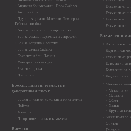
Елементи от шп
Акрилни бои металик - Dora Cadence
Елементи от шп
Антични бои
Елементи от шп
Други - Акрилни, Маслени, Темперни,
Елементи от шп
Тебеширени бои
Елементи от шп
Алкохолни мастила и оцветители
Елементи и ма
Бои за стъкло, керамика и стирофом
Бои за коприна и текстил
Акрил и пластм
Бои за свещи Cadence
Дървени елеме
Солвентни бои, Патина
Елементи от фи
Универсални контури
Естествени мат
Реагенти, ръжда
Комплекти за д
Други Бои
Лед лампички
Метални елеме
Брокат, пайети, мъниста и
Метални Ъгл
декоративен пясък
Магнити
Брокати, ледени кристали и мини перли
Обков
Халки
Пайети
Други металн
Мъниста
Механизми за 
Декоративен пясък и камъчета
Очички
Висулки
Пълнежи