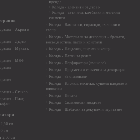
прежда
Коледа - елементи от дърво
Коледа - звънчета, камбанки и метални
елементи
корация
Коледа - Лампички, гирлянди, пълнежи и
орация - Акрил и
свещи
Коледа - Материали за декорация - брокати,
орация - Дърво
восък,мастила, пасти и кристали
орация - Мукава,
Коледа - Панделки, ширити и конци
Коелда - Папки за релеф
корация - МДФ
Коледа - Перфоратори (пънчове)
орация -
Коледа - Предмети и елементи за декорация
Коледа - За опаковане
орация -
Коледа - Kлонки, елхички, сушени плодове и
шишарки
орация - Стъкло
Коледа - Печати
орация - Плат,
Коледа - Силиконови молдове
елофан
Коледа - Шаблони за декупаж и изрязване
ратори
2,50 см
50 см
 2,50 см