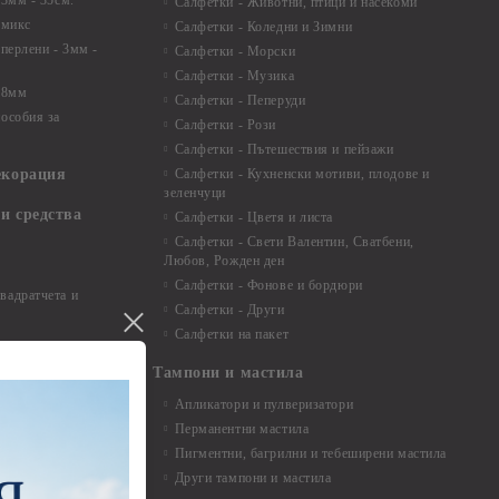
 3мм - 35см.
Салфетки - Животни, птици и насекоми
 микс
Салфетки - Коледни и Зимни
 перлени - 3мм -
Салфетки - Морски
Салфетки - Музика
 8мм
Салфетки - Пеперуди
особия за
Салфетки - Рози
Салфетки - Пътешествия и пейзажи
екорация
Салфетки - Кухненски мотиви, плодове и
зеленчуци
и средства
Салфетки - Цветя и листа
Салфетки - Свети Валентин, Сватбени,
Любов, Рожден ден
Салфетки - Фонове и бордюри
вадратчета и
Салфетки - Други
Салфетки на пакет
Тампони и мастила
Апликатори и пулверизатори
Перманентни мастила
Пигментни, багрилни и тебеширени мастила
Други тампони и мастила
- до 6,00 см