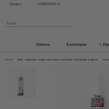
Профил
+359893782676
Начало
Категории
Пр
Начало
Бои - акрилни, гланц, мат, перла, металик, текстилни и други
Униве