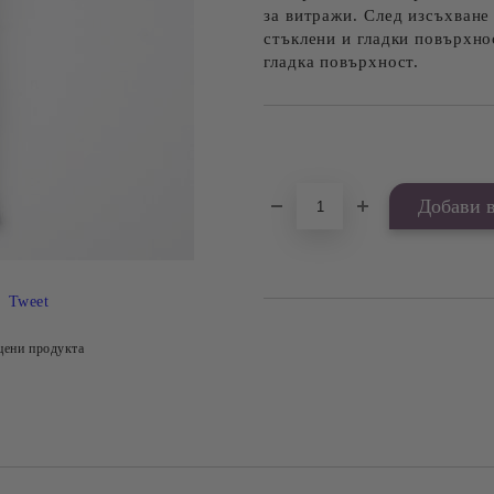
за витражи. След изсъхване
стъклени и гладки повърхно
гладка повърхност.
Добави в желани
Tweet
цени продукта