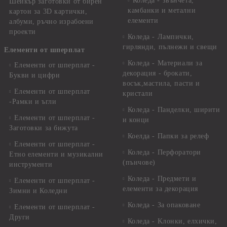
Коледа - звънчета,
Шейкър заготовки от бирен
камбанки и метални
картон за 3D картички,
елементи
албуми, ръчно израбоени
проекти
Коледа - Лампички,
гирлянди, пълнежи и свещи
Елементи от шперплат
Коледа - Материали за
Елементи от шперплат -
декорация - брокати,
Букви и цифри
восък,мастила, пасти и
Елементи от шперплат
кристали
-Рамки и ъгли
Коледа - Панделки, ширити
Елементи от шперплат -
и конци
Заготовки за бижута
Коелда - Папки за релеф
Елементи от шперплат -
Коледа - Перфоратори
Етно елементи и музикални
(пънчове)
инструменти
Коледа - Предмети и
Елементи от шперплат -
елементи за декорация
Зимни и Коледни
Коледа - За опаковане
Елементи от шперплат -
Други
Коледа - Kлонки, елхички,