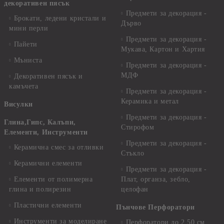
декоративен пясък
Предмети за декорация -
Брокати, ледени кристали и
Дърво
мини перли
Предмети за декорация -
Пайети
Мукава, Картон и Хартия
Мъниста
Предмети за декорация -
МДФ
Декоративен пясък и
камъчета
Предмети за декорация -
Керамика и метал
Висулки
Предмети за декорация -
Глина,Гипс, Калъпи,
Стирофом
Елементи, Инструменти
Предмети за декорация -
Керамична смес за отливки
Стъкло
Керамични елементи
Предмети за декорация -
Елементи от полимерна
Плат, органза, зебло,
глина и полирезин
целофан
Пластични елементи
Пънчове Перфоратори
Инструменти за моделиране
Перфоратори до 2,50 см