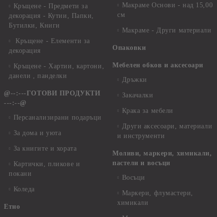
Макраме Основи - над 15,00
Кръщене - Предмети за
см
декорация - Кутии, Папки,
Бутилки, Книги
Макраме - Други материали
Кръщене - Елементи за
Опаковки
декорация
Мебелен обков и аксесоари
Кръщене - Хартии, картони,
данели , панделки
Дръжки
@--:---ГОТОВИ ПРОДУКТИ
Закачалки
---:--@
Крака за мебели
Персанализирани подаръци
Други аксесоари, материали
За дома и уюта
и инструменти
За книгите и хората
Моливи, маркери, химикали,
пастели и восъци
Картички, пликове и
покани
Восъци
Коледа
Маркери, флумастери,
химикали
Етно