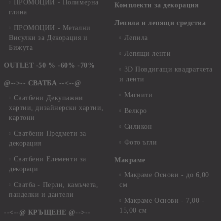
ПРОМОЦИИ - Полимерна
Комплекти за декорация
глина
Лепила и лепящи средства
ПРОМОЦИИ - Метални
Висулки за Декорация и
Лепила
Бижута
Лепящи ленти
OUTLET -50 % -60% -70%
3D Повдигащи квадратчета
и ленти
@-->-- СВАТБА --<--@
Магнити
Сватбени Декупажни
хартии, дизайнерски хартии,
Велкро
картони
Силикон
Сватбени Предмети за
Фото ъгли
декорация
Сватбени Елементи за
Макраме
декораци
Макраме Основи - до 6,00
Сватба - Перли, камъчета,
см
панделки и дантели
Макраме Основи - 7,00 -
15,00 см
--<--@ КРЪЩЕНЕ @-->--