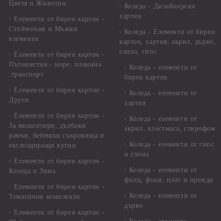
Цветя и Животни
Коледа - Дизайнерски
хартии
Елементи от бирен картон -
Стиймпънк и Мъжки
Коледа - Eлементи от бирен
елементи
картон, хартия, акрил, дърво,
глина, гипс
Елементи от бирен картон -
Пътешестия - море, планина
Коледа - елементи от
,транспорт
бирен картон
Елементи от бирен картон -
Коледа - елементи от
Други
хартия
Елементи от бирен картон -
Коледа - елементи от
За миниатюри, дълбоки
акрил, пластмаса, стирофом
рамки, бебешки съкровища и
Коледа - елементи от гипс
екслоадиращи кутии
и глина
Елементи от бирен картон -
Коледа - елементи от
Коледа и Зима
филц, фоам, плат и прежда
Елементи от бирен картон -
Коледа - елементи от
Тематични комплекти
дърво
Елементи от бирен картон -