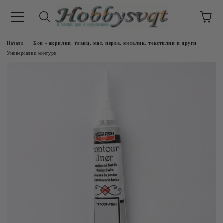
Начало
Бои - акрилни, гланц, мат, перла, металик, текстилни и други
Универсални контури