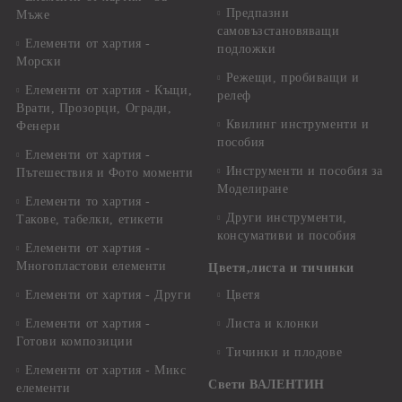
Предпазни
Мъже
самовъзстановяващи
Елементи от хартия -
подложки
Морски
Режещи, пробиващи и
Елементи от хартия - Къщи,
релеф
Врати, Прозорци, Огради,
Квилинг инструменти и
Фенери
пособия
Елементи от хартия -
Инструменти и пособия за
Пътешествия и Фото моменти
Моделиране
Елементи то хартия -
Други инструменти,
Такове, табелки, етикети
консумативи и пособия
Елементи от хартия -
Многопластови елементи
Цветя,листа и тичинки
Елементи от хартия - Други
Цветя
Елементи от хартия -
Листа и клонки
Готови композиции
Тичинки и плодове
Елементи от хартия - Микс
Свети ВАЛЕНТИН
елементи