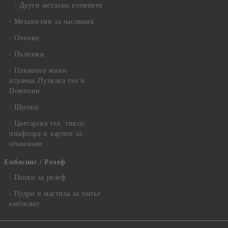
Други метални елементи
Механизми за часовник
Очички
Пълнежи
Плюшени мини
играчки,Пухкава тел и
Помпони
Щипки
Цветарска тел, тиксо,
пиафлора и хартии за
опаковане
Ембосинг / Релеф
Папки за релеф
Пудри и мастила за топъл
ембосинг