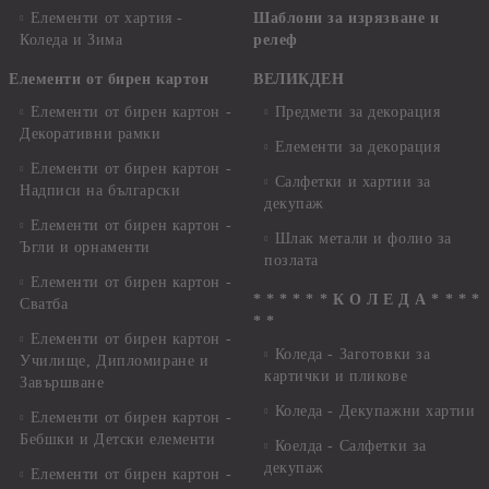
Елементи от хартия -
Шаблони за изрязване и
Коледа и Зима
релеф
Елементи от бирен картон
ВЕЛИКДЕН
Елементи от бирен картон -
Предмети за декорация
Декоративни рамки
Елементи за декорация
Елементи от бирен картон -
Салфетки и хартии за
Надписи на български
декупаж
Елементи от бирен картон -
Шлак метали и фолио за
Ъгли и орнаменти
позлата
Елементи от бирен картон -
* * * * * * К О Л Е Д А * * * *
Сватба
* *
Елементи от бирен картон -
Коледа - Заготовки за
Училище, Дипломиране и
картички и пликове
Завършване
Коледа - Декупажни хартии
Елементи от бирен картон -
Бебшки и Детски елементи
Коелда - Салфетки за
декупаж
Елементи от бирен картон -