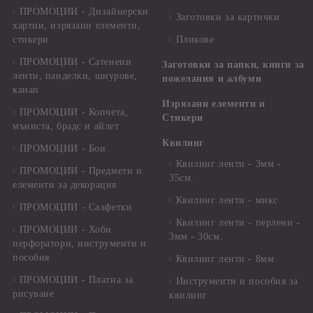
ПРОМОЦИИ - Дизайнерски
Заготовки за картички
хартии, изрязани елементи,
стикери
Пликове
ПРОМОЦИИ - Сатенени
Заготовки за папки, книги за
ленти, панделки, шнурове,
пожелания и албуми
канап
Изрязани елементи и
ПРОМОЦИИ - Копчета,
Стикери
мъниста, брадс и айлет
Квилинг
ПРОМОЦИИ - Бои
Квилинг ленти - 3мм -
ПРОМОЦИИ - Предмети и
35см.
елементи за декорация
Квилинг ленти - микс
ПРОМОЦИИ - Салфетки
Квилинг ленти - перлени -
ПРОМОЦИИ - Хоби
3мм - 30см.
перфоратори, инструменти и
пособия
Квилинг ленти - 8мм
ПРОМОЦИИ - Платна за
Инструменти и пособия за
рисуване
квилинг