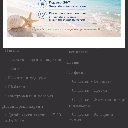
Декупажна хартия - Други
Грунд и почистващи
разтвори
Антични пасти
Платна за рисуване
Вакс пасти
Стативи и поставки
Грунд, Основи, Релефни
пасти
Четки и инструменти
Варак, Шлак метал, Фолио,
Моливи, акварелни
Пантна
комплекти
Лакове и защитни покрития
Свещи
Лепила
Салфетки
Краклета и медиуми
Салфетки - Великден
Шаблони
Салфетки - Детски
Инструменти и пособия
Салфетки - Животни, птици
и насекоми
Дизайнерски хартии
Салфетки - Коледни и
Дизайнерски хартии - 15.20
Зимни
х 15.20 см.