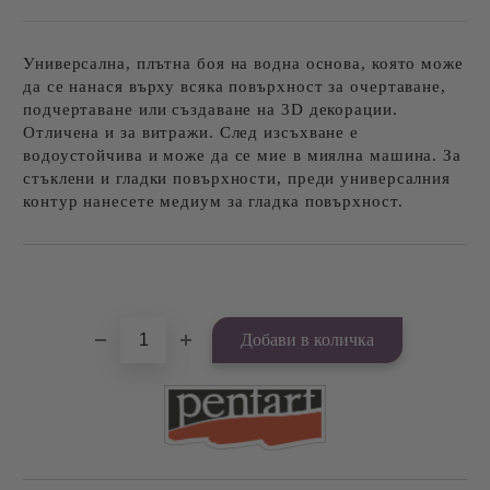
Универсална, плътна боя на водна основа, която може
да се нанася върху всяка повърхност за очертаване,
подчертаване или създаване на 3D декорации.
Отличена и за витражи. След изсъхване е
водоустойчива и може да се мие в миялна машина. За
стъклени и гладки повърхности, преди универсалния
контур нанесете медиум за гладка повърхност.
Добави в желани