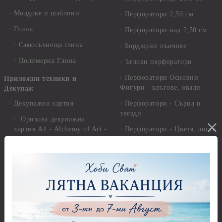
Молдове и шаблони
Перфоратори 2,50 см
Глина
Перфоратори над 2,50 см
Самосъхнеща глина
Бордюрни пънчове
Полимерна Глина
Ъглови перфоратори
Перфоратори Основни
Приложни техники и
Фигури - кръгове, овали
Декупаж
Декупажна хартия
Перфоратори - Сърца и
звезди
Оризова декупажна
хартия А4 - Alchemy of Art -
Перфоратори - Цветя, листа
25-30 гр.
и клонки
Оризова декупажна хартия
Перфоратори - Детски
А4 - Itd. Collection - 25-30
Перфоратори - Животни
гр.
Перфоратори - Коледни и
Фина оризова декупажна
Зимни
хартия Stamperia - 21 х
29.см. - 28гр.
Рисуване