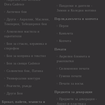
Dora Cadence
Панделки и дантели -
Зимни и Коледни мотиви
Антични бои
Перли,камъчета и копчета
Други - Акрилни, Маслени,
Темперни, Тебеширени бои
Перли
Алкохолни мастила и
Камъчета
оцветители
Копчета
Бои за стъкло, керамика и
стирофом
Печати
Бои за коприна и текстил
Акрилни блокчета и
ръкохватки
Бои за свещи Cadence
Силиконови печати
Солвентни бои, Патина
Гумени печати
Универсални контури
Печати за восък
Реагенти, ръжда
Предмети за декорация
Други Бои
Предмети за декорация -
Брокат, пайети, мъниста и
Акрил и пластмаса