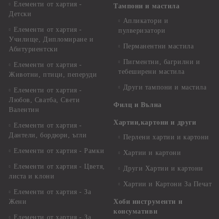
Елементи от хартия -
Тампони и мастила
Детски
Апликатори и
Елементи от хартия -
пулверизатори
Училище, Дипломиране и
Перманентни мастила
Абитуриентски
Пигментни, багрилни и
Елементи от хартия -
тебеширени мастила
Животни, птици, пеперуди
Други тампони и мастила
Елементи от хартия -
Любов, Сватба, Свети
Филц и Вълна
Валентин
Хартии,картони и други
Елементи от хартия -
Дантели, бордюри, ъгли
Перлени хартии и картони
Елементи от хартия - Рамки
Хартии и картони
Елементи от хартия - Цветя,
Други Хартии и картони
листа и клони
Хартии и Картони За Печат
Елементи от хартия - За
Жени
Хоби инструменти и
консумативи
Елементи от хартия - За