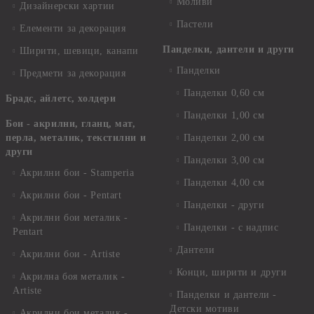
Моливи
Дизайнерски хартии
Пастели
Елементи за декорация
Панделки, дантели и други
Ширити, шевици, канапи
Панделки
Предмети за декорация
Панделки 0,60 см
Брадс, айлетс, холдери
Панделки 1,00 см
Бои - акрилни, гланц, мат,
перла, металик, текстилни и
Панделки 2,00 см
други
Панделки 3,00 см
Акрилни бои - Stamperia
Панделки 4,00 см
Акрилни бои - Pentart
Панделки - други
Акрилни бои металик -
Панделки - с надпис
Pentart
Дантели
Акрилни бои - Artiste
Конци, ширити и други
Акрилна боя металик -
Artiste
Панделки и дантели -
Детски мотиви
Акрилни бои металик -