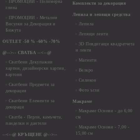
ПРОМОЦИИ - Полимерна
Комплекти за декорация
глина
Лепила и лепящи средства
ПРОМОЦИИ - Метални
Висулки за Декорация и
Лепила
Бижута
Лепящи ленти
OUTLET -50 % -60% -70%
3D Повдигащи квадратчета
и ленти
@-->-- СВАТБА --<--@
Магнити
Сватбени Декупажни
хартии, дизайнерски хартии,
Велкро
картони
Силикон
Сватбени Предмети за
Фото ъгли
декорация
Сватбени Елементи за
Макраме
декораци
Макраме Основи - до 6,00
Сватба - Перли, камъчета,
см
панделки и дантели
Макраме Основи - 7,00 -
15,00 см
--<--@ КРЪЩЕНЕ @-->--