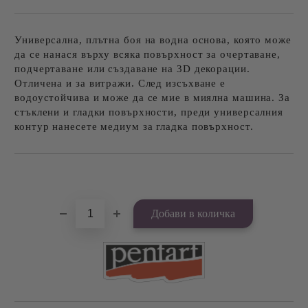
Универсална, плътна боя на водна основа, която може
да се нанася върху всяка повърхност за очертаване,
подчертаване или създаване на 3D декорации.
Отличена и за витражи. След изсъхване е
водоустойчива и може да се мие в миялна машина. За
стъклени и гладки повърхности, преди универсалния
контур нанесете медиум за гладка повърхност.
Добави в желани