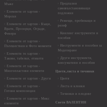
Предпазни
Мъже
самовъзстановяващи
Елементи от хартия -
подложки
Морски
Режещи, пробиващи и
Елементи от хартия - Къщи,
релеф
Врати, Прозорци, Огради,
Квилинг инструменти и
Фенери
пособия
Елементи от хартия -
Инструменти и пособия за
Пътешествия и Фото моменти
Моделиране
Елементи то хартия -
Други инструменти,
Такове, табелки, етикети
консумативи и пособия
Елементи от хартия -
Многопластови елементи
Цветя,листа и тичинки
Елементи от хартия - Други
Цветя
Елементи от хартия -
Листа и клонки
Готови композиции
Тичинки и плодове
Елементи от хартия - Микс
Свети ВАЛЕНТИН
елементи