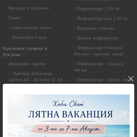
Молдове и шаблони
Перфоратори 2,50 см
Глина
Перфоратори над 2,50 см
Самосъхнеща глина
Бордюрни пънчове
Полимерна Глина
Ъглови перфоратори
Перфоратори Основни
Приложни техники и
Фигури - кръгове, овали
Декупаж
Декупажна хартия
Перфоратори - Сърца и
звезди
Оризова декупажна
хартия А4 - Alchemy of Art -
Перфоратори - Цветя, листа
25-30 гр.
и клонки
Оризова декупажна хартия
Перфоратори - Детски
А4 - Itd. Collection - 25-30
Перфоратори - Животни
гр.
Перфоратори - Коледни и
Фина оризова декупажна
Зимни
хартия Stamperia - 21 х
29.см. - 28гр.
Рисуване