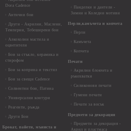
Dora Cadence
Панделки и дантели -
Зимни и Коледни мотиви
Антични бои
Перли,камъчета и копчета
Други - Акрилни, Маслени,
Темперни, Тебеширени бои
Перли
Алкохолни мастила и
Камъчета
оцветители
Копчета
Бои за стъкло, керамика и
стирофом
Печати
Бои за коприна и текстил
Акрилни блокчета и
ръкохватки
Бои за свещи Cadence
Силиконови печати
Солвентни бои, Патина
Гумени печати
Универсални контури
Печати за восък
Реагенти, ръжда
Предмети за декорация
Други Бои
Предмети за декорация -
Брокат, пайети, мъниста и
Акрил и пластмаса