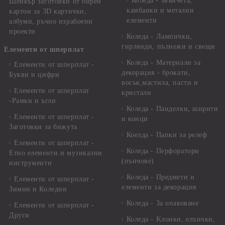
Коледа - звънчета,
Шейкър заготовки от бирен
камбанки и метални
картон за 3D картички,
елементи
албуми, ръчно израбоени
проекти
Коледа - Лампички,
гирлянди, пълнежи и свещи
Елементи от шперплат
Коледа - Материали за
Елементи от шперплат -
декорация - брокати,
Букви и цифри
восък,мастила, пасти и
Елементи от шперплат
кристали
-Рамки и ъгли
Коледа - Панделки, ширити
Елементи от шперплат -
и конци
Заготовки за бижута
Коелда - Папки за релеф
Елементи от шперплат -
Коледа - Перфоратори
Етно елементи и музикални
(пънчове)
инструменти
Коледа - Предмети и
Елементи от шперплат -
елементи за декорация
Зимни и Коледни
Коледа - За опаковане
Елементи от шперплат -
Други
Коледа - Kлонки, елхички,