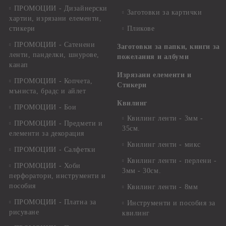
ПРОМОЦИИ - Дизайнерски
Заготовки за картички
хартии, изрязани елементи,
стикери
Пликове
ПРОМОЦИИ - Сатенени
Заготовки за папки, книги за
ленти, панделки, шнурове,
пожелания и албуми
канап
Изрязани елементи и
ПРОМОЦИИ - Копчета,
Стикери
мъниста, брадс и айлет
Квилинг
ПРОМОЦИИ - Бои
Квилинг ленти - 3мм -
ПРОМОЦИИ - Предмети и
35см.
елементи за декорация
Квилинг ленти - микс
ПРОМОЦИИ - Салфетки
Квилинг ленти - перлени -
ПРОМОЦИИ - Хоби
3мм - 30см.
перфоратори, инструменти и
пособия
Квилинг ленти - 8мм
ПРОМОЦИИ - Платна за
Инструменти и пособия за
рисуване
квилинг