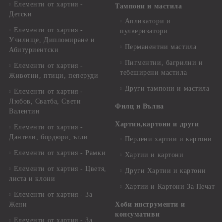
Елементи от хартия -
Тампони и мастила
Детски
Апликатори и
Елементи от хартия -
пулверизатори
Училище, Дипломиране и
Перманентни мастила
Абитуриентски
Пигментни, багрилни и
Елементи от хартия -
тебеширени мастила
Животни, птици, пеперуди
Други тампони и мастила
Елементи от хартия -
Любов, Сватба, Свети
Филц и Вълна
Валентин
Хартии,картони и други
Елементи от хартия -
Дантели, бордюри, ъгли
Перлени хартии и картони
Елементи от хартия - Рамки
Хартии и картони
Елементи от хартия - Цветя,
Други Хартии и картони
листа и клони
Хартии и Картони За Печат
Елементи от хартия - За
Жени
Хоби инструменти и
консумативи
Елементи от хартия - За