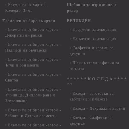
Елементи от хартия -
Шаблони за изрязване и
Коледа и Зима
релеф
Елементи от бирен картон
ВЕЛИКДЕН
Елементи от бирен картон -
Предмети за декорация
Декоративни рамки
Елементи за декорация
Елементи от бирен картон -
Салфетки и хартии за
Надписи на български
декупаж
Елементи от бирен картон -
Шлак метали и фолио за
Ъгли и орнаменти
позлата
Елементи от бирен картон -
* * * * * * К О Л Е Д А * * * *
Сватба
* *
Елементи от бирен картон -
Коледа - Заготовки за
Училище, Дипломиране и
картички и пликове
Завършване
Коледа - Декупажни хартии
Елементи от бирен картон -
Бебшки и Детски елементи
Коелда - Салфетки за
декупаж
Елементи от бирен картон -