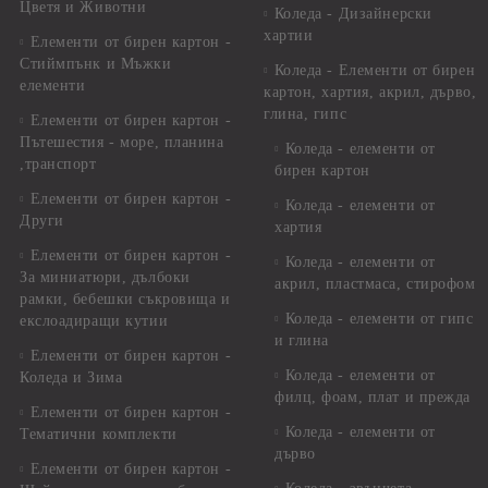
Цветя и Животни
Коледа - Дизайнерски
хартии
Елементи от бирен картон -
Стиймпънк и Мъжки
Коледа - Eлементи от бирен
елементи
картон, хартия, акрил, дърво,
глина, гипс
Елементи от бирен картон -
Пътешестия - море, планина
Коледа - елементи от
,транспорт
бирен картон
Елементи от бирен картон -
Коледа - елементи от
Други
хартия
Елементи от бирен картон -
Коледа - елементи от
За миниатюри, дълбоки
акрил, пластмаса, стирофом
рамки, бебешки съкровища и
Коледа - елементи от гипс
екслоадиращи кутии
и глина
Елементи от бирен картон -
Коледа - елементи от
Коледа и Зима
филц, фоам, плат и прежда
Елементи от бирен картон -
Коледа - елементи от
Тематични комплекти
дърво
Елементи от бирен картон -