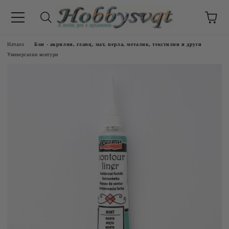
Начало
Бои - акрилни, гланц, мат, перла, металик, текстилни и други
Универсални контури