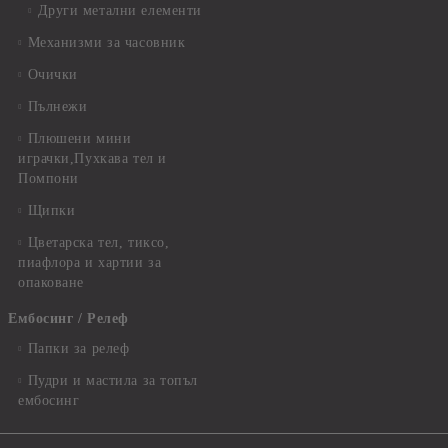
Други метални елементи
Механизми за часовник
Очички
Пълнежи
Плюшени мини
играчки,Пухкава тел и
Помпони
Щипки
Цветарска тел, тиксо,
пиафлора и хартии за
опаковане
Ембосинг / Релеф
Папки за релеф
Пудри и мастила за топъл
ембосинг