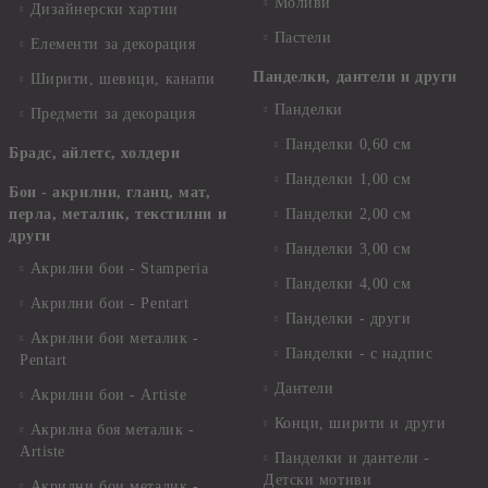
Моливи
Дизайнерски хартии
Пастели
Елементи за декорация
Панделки, дантели и други
Ширити, шевици, канапи
Панделки
Предмети за декорация
Панделки 0,60 см
Брадс, айлетс, холдери
Панделки 1,00 см
Бои - акрилни, гланц, мат,
перла, металик, текстилни и
Панделки 2,00 см
други
Панделки 3,00 см
Акрилни бои - Stamperia
Панделки 4,00 см
Акрилни бои - Pentart
Панделки - други
Акрилни бои металик -
Панделки - с надпис
Pentart
Дантели
Акрилни бои - Artiste
Конци, ширити и други
Акрилна боя металик -
Artiste
Панделки и дантели -
Детски мотиви
Акрилни бои металик -