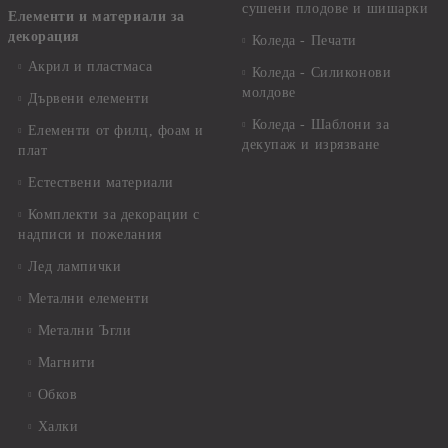
сушени плодове и шишарки
Елементи и материали за
декорация
Коледа - Печати
Акрил и пластмаса
Коледа - Силиконови
молдове
Дървени елементи
Коледа - Шаблони за
Елементи от филц, фоам и
декупаж и изрязване
плат
Естествени материали
Комплекти за декорации с
надписи и пожелания
Лед лампички
Метални елементи
Метални Ъгли
Магнити
Обков
Халки