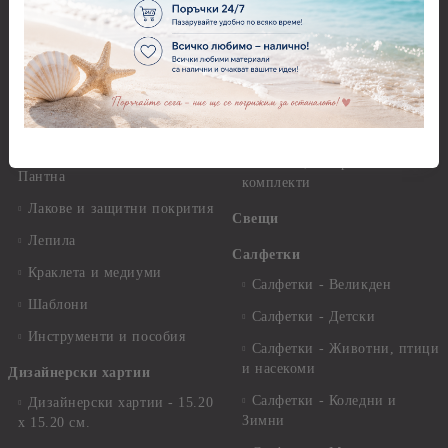
Декупажна хартия - Други
Грунд и почистващи
разтвори
Антични пасти
Платна за рисуване
Вакс пасти
Стативи и поставки
Грунд, Основи, Релефни
пасти
Четки и инструменти
Варак, Шлак метал, Фолио,
Моливи, акварелни
Пантна
комплекти
Лакове и защитни покрития
Свещи
Лепила
Салфетки
Краклета и медиуми
Салфетки - Великден
Шаблони
Салфетки - Детски
Инструменти и пособия
Салфетки - Животни, птици
и насекоми
Дизайнерски хартии
Салфетки - Коледни и
Дизайнерски хартии - 15.20
Зимни
х 15.20 см.