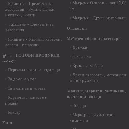
Макраме Основи - над 15,00
Кръщене - Предмети за
см
декорация - Кутии, Папки,
Бутилки, Книги
Макраме - Други материали
Кръщене - Елементи за
Опаковки
декорация
Мебелен обков и аксесоари
Кръщене - Хартии, картони,
данели , панделки
Дръжки
@--:---ГОТОВИ ПРОДУКТИ
Закачалки
---:--@
Крака за мебели
Персанализирани подаръци
Други аксесоари, материали
За дома и уюта
и инструменти
За книгите и хората
Моливи, маркери, химикали,
пастели и восъци
Картички, пликове и
покани
Восъци
Коледа
Маркери, флумастери,
химикали
Етно